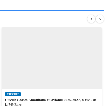
‹
›
CIRCUIT
Circuit Spania Maura, Maroc si Gibraltar cu avionul 2026-
2027, 11 zile
- de la 1369 Euro