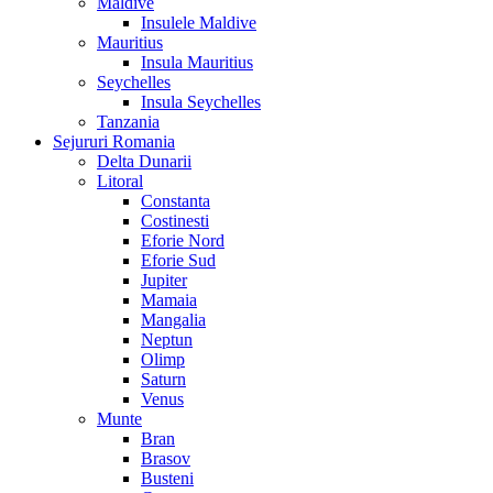
Maldive
Insulele Maldive
Mauritius
Insula Mauritius
Seychelles
Insula Seychelles
Tanzania
Sejururi Romania
Delta Dunarii
Litoral
Constanta
Costinesti
Eforie Nord
Eforie Sud
Jupiter
Mamaia
Mangalia
Neptun
Olimp
Saturn
Venus
Munte
Bran
Brasov
Busteni