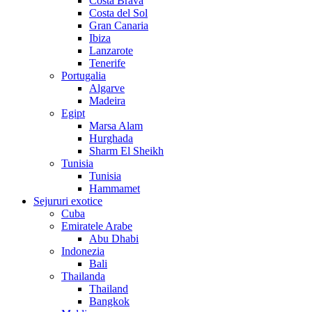
Costa Brava
Costa del Sol
Gran Canaria
Ibiza
Lanzarote
Tenerife
Portugalia
Algarve
Madeira
Egipt
Marsa Alam
Hurghada
Sharm El Sheikh
Tunisia
Tunisia
Hammamet
Sejururi exotice
Cuba
Emiratele Arabe
Abu Dhabi
Indonezia
Bali
Thailanda
Thailand
Bangkok