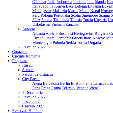
Gibraltar
India
Indonezia
Iordania
Iran
Irlanda
Isl
Italia
Japonia
Kenya
Laos
Letonia
Lituania
Luxem
Madagascar
Malaezia
Maroc
Mexic
Nepal
Norveg
Peru
Polonia
Portugalia
Scotia
Singapore
Spania
S
SUA
Suedia
Thailanda
Tunisia
Turcia
Ungaria
Ur
Uzbekistan
Vietnam
Zanzibar
Autocar
Albania
Austria
Bosnia si Hertegovina
Bulgaria
Ce
Elvetia
Franta
Germania
Grecia
Italia
Kosovo
Mac
Muntenegru
Polonia
Serbia
Turcia
Ungaria
Revelion 2027
Croaziere
Circuite Romania
Programe
Rusalii
Seniori
Parcuri de distractie
City Break
Atena
Barcelona
Berlin
Eilat
Florenta
Larnaca
Lis
Paris
Praga
Roma
Tel Aviv
Venetia
Viena
1 Decembrie
Revelion 2027
Paste 2027
Craciun 2027
Rezervari Hoteluri