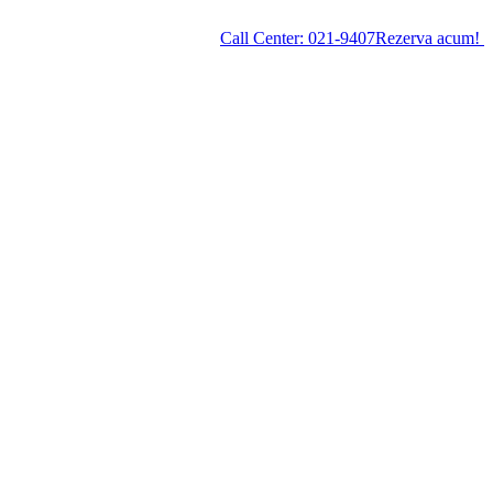
Call Center:
021-9407
Rezerva acum!