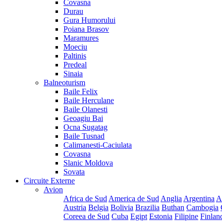
Covasna
Durau
Gura Humorului
Poiana Brasov
Maramures
Moeciu
Paltinis
Predeal
Sinaia
Balneoturism
Baile Felix
Baile Herculane
Baile Olanesti
Geoagiu Bai
Ocna Sugatag
Baile Tusnad
Calimanesti-Caciulata
Covasna
Slanic Moldova
Sovata
Circuite Externe
Avion
Africa de Sud
America de Sud
Anglia
Argentina
A
Austria
Belgia
Bolivia
Brazilia
Buthan
Cambogia
Coreea de Sud
Cuba
Egipt
Estonia
Filipine
Finlan