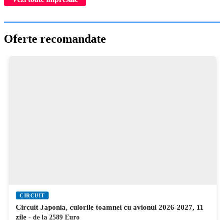
Oferte recomandate
CIRCUIT
Circuit Italia de Nord, Lacul Como si Marile Lacuri Alpine
cu avionul 2026-2027, 6 zile
- de la 599 Euro