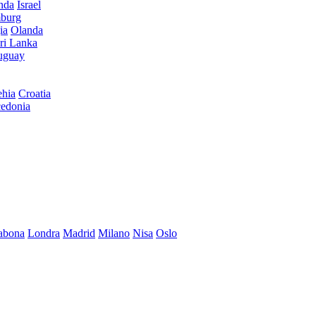
anda
Israel
burg
ia
Olanda
ri Lanka
uguay
hia
Croatia
edonia
abona
Londra
Madrid
Milano
Nisa
Oslo