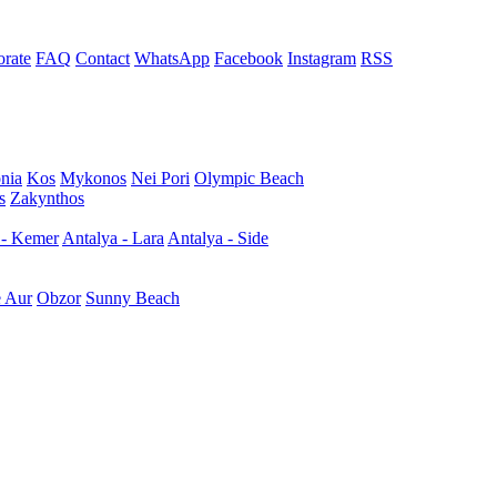
rate
FAQ
Contact
WhatsApp
Facebook
Instagram
RSS
nia
Kos
Mykonos
Nei Pori
Olympic Beach
s
Zakynthos
 - Kemer
Antalya - Lara
Antalya - Side
e Aur
Obzor
Sunny Beach