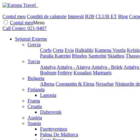
Contul meu
Conditii de calatorie
Impresii
B2B
CLUB ET
Blog
Corpo
Contul meu
Menu
Call Center:
021-9407
Sejururi Externe
Grecia
Corfu
Creta
Evia
Halkidiki
Kamena Vourla
Kefalo
Paralia Katerini
Rhodos
Santorini
Skiathos
Thasso
Turcia
Antalya
Antalya - Alanya
Antalya - Belek
Antalya
Bodrum
Fethiye
Kusadasi
Marmaris
Bulgaria
Albena
Constantin & Elena
Nessebar
Nisipurile d
Finlanda
Laponia
Franta
Croatia
Dubrovnik
Austria
Spania
Fuerteventura
Palma De Mallorca