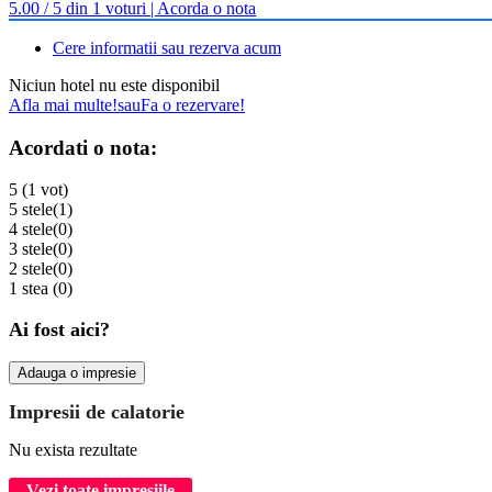
5.00 / 5 din 1 voturi | Acorda o nota
Cere informatii sau rezerva acum
Niciun hotel nu este disponibil
Afla mai multe!
sau
Fa o rezervare!
Acordati o nota:
5 (1 vot)
5 stele
(1)
4 stele
(0)
3 stele
(0)
2 stele
(0)
1 stea
(0)
Ai fost aici?
Adauga o impresie
Impresii de calatorie
Nu exista rezultate
Vezi toate impresiile