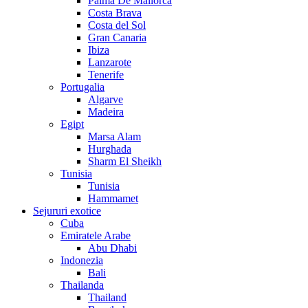
Palma De Mallorca
Costa Brava
Costa del Sol
Gran Canaria
Ibiza
Lanzarote
Tenerife
Portugalia
Algarve
Madeira
Egipt
Marsa Alam
Hurghada
Sharm El Sheikh
Tunisia
Tunisia
Hammamet
Sejururi exotice
Cuba
Emiratele Arabe
Abu Dhabi
Indonezia
Bali
Thailanda
Thailand