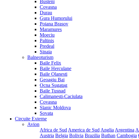
Busteni
Covasna
Durau
Gura Humorului
Poiana Brasov
Maramures
Moeciu
Paltinis
Predeal
Sinaia
Balneoturism
Baile Felix
Baile Herculane
Baile Olanesti
Geoagiu Bai
Ocna Sugatag
Baile Tusnad
Calimanesti-Caciulata
Covasna
Slanic Moldova
Sovata
Circuite Externe
Avion
Africa de Sud
America de Sud
Anglia
Argentina
A
Austria
Belgia
Bolivia
Brazilia
Buthan
Cambogia