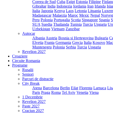
Coreea de Sud
Cuba
Egipt
Estonia
Filipine
Finlan
Gibraltar
India
Indonezia
Iordania
Iran
Irlanda
Isl
Italia
Japonia
Kenya
Laos
Letonia
Lituania
Luxem
Madagascar
Malaezia
Maroc
Mexic
Nepal
Norveg
Peru
Polonia
Portugalia
Scotia
Singapore
Spania
S
SUA
Suedia
Thailanda
Tunisia
Turcia
Ungaria
Ur
Uzbekistan
Vietnam
Zanzibar
Autocar
Albania
Austria
Bosnia si Hertegovina
Bulgaria
Ce
Elvetia
Franta
Germania
Grecia
Italia
Kosovo
Mac
Muntenegru
Polonia
Serbia
Turcia
Ungaria
Revelion 2027
Croaziere
Circuite Romania
Programe
Rusalii
Seniori
Parcuri de distractie
City Break
Atena
Barcelona
Berlin
Eilat
Florenta
Larnaca
Lis
Paris
Praga
Roma
Tel Aviv
Venetia
Viena
1 Decembrie
Revelion 2027
Paste 2027
Craciun 2027