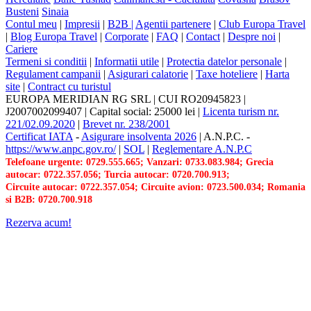
Busteni
Sinaia
Contul meu
|
Impresii
|
B2B |
Agentii partenere
|
Club Europa Travel
|
Blog Europa Travel
|
Corporate
|
FAQ
|
Contact
|
Despre noi
|
Cariere
Termeni si conditii
|
Informatii utile
|
Protectia datelor personale
|
Regulament campanii
|
Asigurari calatorie
|
Taxe hoteliere
|
Harta
site
|
Contract cu turistul
EUROPA MERIDIAN RG SRL
|
CUI RO20945823
|
J2007002099407
|
Capital social: 25000 lei
|
Licenta turism nr.
221/02.09.2020
|
Brevet nr. 238/2001
Certificat IATA
-
Asigurare insolventa 2026
|
A.N.P.C.
-
https://www.anpc.gov.ro/
|
SOL
|
Reglementare A.N.P.C
Telefoane urgente: 0729.555.665; Vanzari: 0733.083.984; Grecia
autocar: 0722.357.056; Turcia autocar: 0720.700.913;
Circuite autocar: 0722.357.054; Circuite avion: 0723.500.034; Romania
si B2B: 0720.700.918
Rezerva acum!