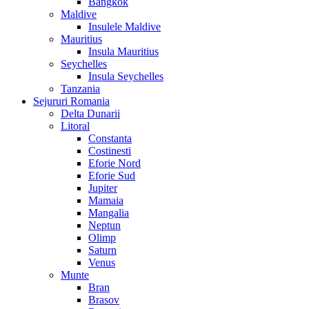
Bangkok
Maldive
Insulele Maldive
Mauritius
Insula Mauritius
Seychelles
Insula Seychelles
Tanzania
Sejururi Romania
Delta Dunarii
Litoral
Constanta
Costinesti
Eforie Nord
Eforie Sud
Jupiter
Mamaia
Mangalia
Neptun
Olimp
Saturn
Venus
Munte
Bran
Brasov