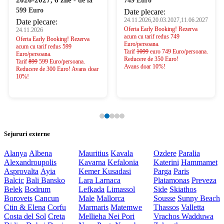
2026-2027, 6 zile
- de la
749 Euro
599 Euro
Date plecare:
24.11.2026,20.03.2027,11.06.2027
Date plecare:
Oferta Early Booking! Rezerva
24.11.2026
acum cu tarif redus 749
Oferta Early Booking! Rezerva
Euro/persoana.
acum cu tarif redus 599
Tarif
1099
euro 749 Euro/persoana.
Euro/persoana.
Reducere de 350 Euro!
Tarif
899
599 Euro/persoana.
Avans doar 10%!
Reducere de 300 Euro! Avans doar
10%!
Sejururi externe
Alanya
Albena
Mauritius
Kavala
Ozdere
Paralia
Alexandroupolis
Kavarna
Kefalonia
Katerini
Hammamet
Asprovalta
Ayia
Kemer
Kusadasi
Parga
Paris
Balcic
Bali
Bansko
Lara
Larnaca
Platamonas
Preveza
Belek
Bodrum
Lefkada
Limassol
Side
Skiathos
Borovets
Cancun
Male
Mallorca
Sousse
Sunny Beach
Ctin & Elena
Corfu
Marmaris
Matemwe
Thassos
Valletta
Costa del Sol
Creta
Mellieha
Nei Pori
Vrachos
Wadduwa