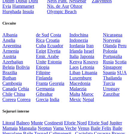
Didim
Dubai
Duni
Neos Pant.
Nessebar
Zakynthos
Evia
Hammamet
Nis. de Aur
Obzor
Hurghada
Insula
Olympic Beach
Circuite
Albania
de Sud
Costa
Indochina
Nicaragua
Anglia
Rica
Croatia
Indonezia
Norvegia
Argentina
Cuba
Ecuador
Iordania
Iran
Olanda
Peru
Armenia
Egipt
Elvetia
Irlanda
Israel
Polonia
Austria
Emir. Arabe
Italia
Japonia
Portugalia
Azerbaijan
Unite
Estonia
Kenya
Kosovo
Rusia
Scotia
Belgia
Bolivia
Etiopia
Laos
Letonia
Singapore
Brazilia
Filipine
Liban
Lituania
Spania
SUA
Buthan
Finlanda
Luxemburg
Thailanda
Cambogia
Franta
Georgia
Macedonia
Turcia
Canada
Cehia
Germania
Malaezia
Uruguay
Chile
China
Gibraltar
Malta
Maroc
Zanzibar
Coreea
Coreea
Grecia
India
Mexic
Nepal
Sejururi interne
Litoral
Balneo
Munte
Costinesti
Eforie Nord
Eforie Sud
Jupiter
Mamaia
Mangalia
Neptun
Vama Veche
Venus
Baile Felix
Baile
Herculane
Baile Tusnad
Calimanesti - Caciulata
Covasna
Brasov