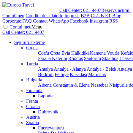
Call Center:
021-9407
Rezerva acum!
Contul meu
Conditii de calatorie
Impresii
B2B
CLUB ET
Blog
Corporate
FAQ
Contact
WhatsApp
Facebook
Instagram
RSS
Contul meu
Menu
Call Center:
021-9407
Sejururi Externe
Grecia
Corfu
Creta
Evia
Halkidiki
Kamena Vourla
Kefalo
Paralia Katerini
Rhodos
Santorini
Skiathos
Thasso
Turcia
Antalya
Antalya - Alanya
Antalya - Belek
Antalya
Bodrum
Fethiye
Kusadasi
Marmaris
Bulgaria
Albena
Constantin & Elena
Nessebar
Nisipurile d
Finlanda
Laponia
Franta
Croatia
Dubrovnik
Austria
Spania
Fuerteventura