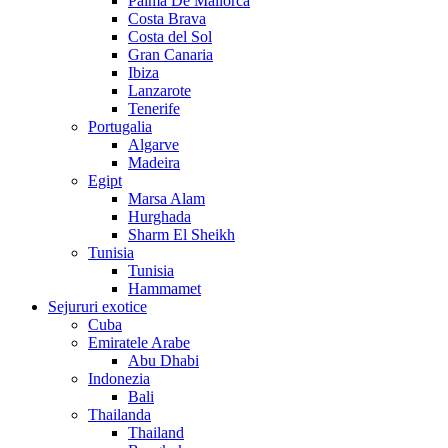
Palma De Mallorca
Costa Brava
Costa del Sol
Gran Canaria
Ibiza
Lanzarote
Tenerife
Portugalia
Algarve
Madeira
Egipt
Marsa Alam
Hurghada
Sharm El Sheikh
Tunisia
Tunisia
Hammamet
Sejururi exotice
Cuba
Emiratele Arabe
Abu Dhabi
Indonezia
Bali
Thailanda
Thailand