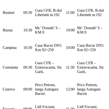
Gara CFR, B-dul
Gara CFR, B-dul
Busteni
09:30
11:00
Libertatii nr.192
Libertatii nr.192
Mc’ Donald’ S –
Mc’ Donald’ S –
Buzau
10:30
10:00
KM 0
KM 0
Casa Bucur DN1
Casa Bucur DN1
Campina
10:30
10:00
Km 92+250
Km 92+250
Gara CFR –
Gara CFR –
Constanta
09:30
Extravacanta, Str.
11:30
Extravacanta, Str.
Garii,
Garii,
Peco Petrom,
Peco Petrom,
Craiova
09:00
langa Autogara
12:00
langa Autogara
Bacriz
Bacriz
Lidl Focsani,
Lidl Focsani,
Focsani
09:00
11:30