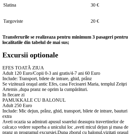
Slatina
30 €
Targoviste
20 €
Transferurile se realizeaza pentru minimum 3 pasageri pentru
localitatile din tabelul de mai sus;
Excursii optionale
EFES TOATĂ ZIUA
Adult 120 Euro/Copii 0-3 ani gratis/4-7 ani 60 Euro
Include: Transport, bilete de intrare, ghid, prânz
Se vizitează oraşul antic Efes, casa Fecioarei Maria, templul Zeiţei
Artemis ,dupa pranz ne oprim la cumpărături.
In fiecare zi
PAMUKKALE CU BALONUL
Adult 250 Euro
Include: Mic dejun, prânz, ghid, transport, bilete de intrare, bauturi
extra
Aveti ocazia sa admirati apusul soarelui deasupra travertinelor de
calcar,o vedere superba a unicului loc ,aveti micul dejun şi masa de
pranz ın programul excursiei.Dupa zborul cu balonul,vizitati oraşul