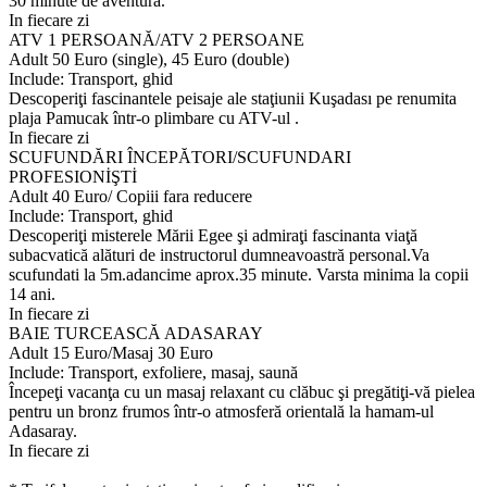
30 minute de aventura.
In fiecare zi
ATV 1 PERSOANĂ/ATV 2 PERSOANE
Adult 50 Euro (single), 45 Euro (double)
Include: Transport, ghid
Descoperiţi fascinantele peisaje ale staţiunii Kuşadası pe renumita
plaja Pamucak într-o plimbare cu ATV-ul .
In fiecare zi
SCUFUNDĂRI ÎNCEPĂTORI/SCUFUNDARI
PROFESIONİŞTİ
Adult 40 Euro/ Copiii fara reducere
Include: Transport, ghid
Descoperiţi misterele Mării Egee şi admiraţi fascinanta viaţă
subacvatică alături de instructorul dumneavoastră personal.Va
scufundati la 5m.adancime aprox.35 minute. Varsta minima la copii
14 ani.
In fiecare zi
BAIE TURCEASCĂ ADASARAY
Adult 15 Euro/Masaj 30 Euro
Include: Transport, exfoliere, masaj, saună
Începeţi vacanţa cu un masaj relaxant cu clăbuc şi pregătiţi-vă pielea
pentru un bronz frumos într-o atmosferă orientală la hamam-ul
Adasaray.
In fiecare zi