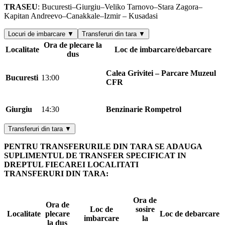
TRASEU
: Bucuresti–Giurgiu–Veliko Tarnovo–Stara Zagora–
Kapitan Andreevo–Canakkale–Izmir – Kusadasi
Locuri de imbarcare ▼
Transferuri din tara ▼
Ora de plecare la
Localitate
Loc de imbarcare/debarcare
dus
Calea Grivitei – Parcare Muzeul
Bucuresti
13:00
CFR
Giurgiu
14:30
Benzinarie Rompetrol
Transferuri din tara ▼
PENTRU TRANSFERURILE DIN TARA SE ADAUGA
SUPLIMENTUL DE TRANSFER SPECIFICAT IN
DREPTUL FIECAREI LOCALITATI
TRANSFERURI DIN TARA:
Ora de
Ora de
Loc de
sosire
Localitate
plecare
Loc de debarcare
imbarcare
la
la dus