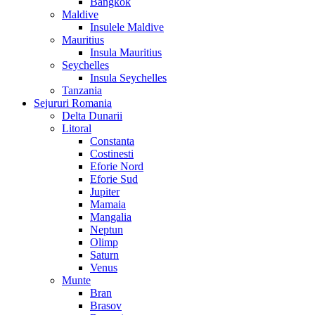
Bangkok
Maldive
Insulele Maldive
Mauritius
Insula Mauritius
Seychelles
Insula Seychelles
Tanzania
Sejururi Romania
Delta Dunarii
Litoral
Constanta
Costinesti
Eforie Nord
Eforie Sud
Jupiter
Mamaia
Mangalia
Neptun
Olimp
Saturn
Venus
Munte
Bran
Brasov