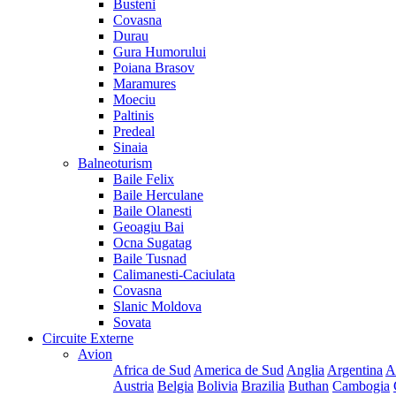
Busteni
Covasna
Durau
Gura Humorului
Poiana Brasov
Maramures
Moeciu
Paltinis
Predeal
Sinaia
Balneoturism
Baile Felix
Baile Herculane
Baile Olanesti
Geoagiu Bai
Ocna Sugatag
Baile Tusnad
Calimanesti-Caciulata
Covasna
Slanic Moldova
Sovata
Circuite Externe
Avion
Africa de Sud
America de Sud
Anglia
Argentina
A
Austria
Belgia
Bolivia
Brazilia
Buthan
Cambogia