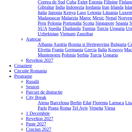
Coreea de Sud
Cuba
Egipt
Estonia
Filipine
Finlan
Gibraltar
India
Indonezia
Iordania
Iran
Irlanda
Isl
Italia
Japonia
Kenya
Laos
Letonia
Lituania
Luxem
Madagascar
Malaezia
Maroc
Mexic
Nepal
Norveg
Peru
Polonia
Portugalia
Scotia
Singapore
Spania
S
SUA
Suedia
Thailanda
Tunisia
Turcia
Ungaria
Ur
Uzbekistan
Vietnam
Zanzibar
Autocar
Albania
Austria
Bosnia si Hertegovina
Bulgaria
Ce
Elvetia
Franta
Germania
Grecia
Italia
Kosovo
Mac
Muntenegru
Polonia
Serbia
Turcia
Ungaria
Revelion 2027
Croaziere
Circuite Romania
Programe
Rusalii
Seniori
Parcuri de distractie
City Break
Atena
Barcelona
Berlin
Eilat
Florenta
Larnaca
Lis
Paris
Praga
Roma
Tel Aviv
Venetia
Viena
1 Decembrie
Revelion 2027
Paste 2027
Craciun 2027