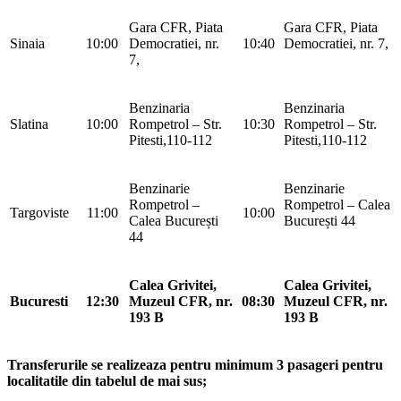
Gara CFR, Piata
Gara CFR, Piata
Sinaia
10:00
Democratiei, nr.
10:40
Democratiei, nr. 7,
7,
Benzinaria
Benzinaria
Slatina
10:00
Rompetrol – Str.
10:30
Rompetrol – Str.
Pitesti,110-112
Pitesti,110-112
Benzinarie
Benzinarie
Rompetrol –
Rompetrol – Calea
Targoviste
11:00
10:00
Calea București
București 44
44
Calea Grivitei,
Calea Grivitei,
Bucuresti
12:30
Muzeul CFR, nr.
08:30
Muzeul CFR, nr.
193 B
193 B
Transferurile se realizeaza pentru minimum 3 pasageri pentru
localitatile din tabelul de mai sus;