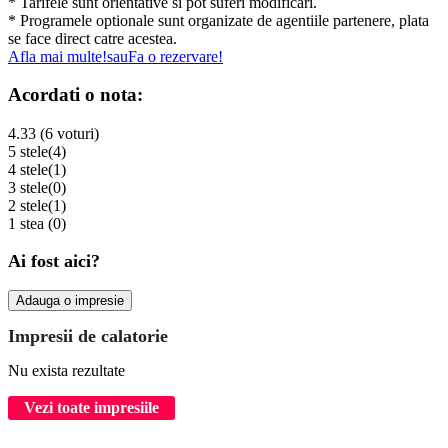
* Tarifele sunt orientative si pot suferi modificari.
* Programele optionale sunt organizate de agentiile partenere, plata
se face direct catre acestea.
Afla mai multe!
sau
Fa o rezervare!
Acordati o nota:
4.33 (6 voturi)
5 stele
(4)
4 stele
(1)
3 stele
(0)
2 stele
(1)
1 stea
(0)
Ai fost aici?
Adauga o impresie
Impresii de calatorie
Nu exista rezultate
Vezi toate impresiile