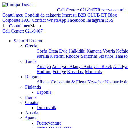
Call Center:
021-9407
Rezerva acum!
Contul meu
Conditii de calatorie
Impresii
B2B
CLUB ET
Blog
Corporate
FAQ
Contact
WhatsApp
Facebook
Instagram
RSS
Contul meu
Menu
Call Center:
021-9407
Sejururi Externe
Grecia
Corfu
Creta
Evia
Halkidiki
Kamena Vourla
Kefalo
Paralia Katerini
Rhodos
Santorini
Skiathos
Thasso
Turcia
Antalya
Antalya - Alanya
Antalya - Belek
Antalya
Bodrum
Fethiye
Kusadasi
Marmaris
Bulgaria
Albena
Constantin & Elena
Nessebar
Nisipurile d
Finlanda
Laponia
Franta
Croatia
Dubrovnik
Austria
Spania
Fuerteventura