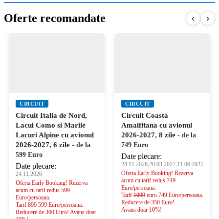
Oferte recomandate
‹
›
CIRCUIT
CIRCUIT
Circuit Coasta
Circuit Spania Maura,
Amalfitana cu avionul
Maroc si Gibraltar cu
2026-2027, 8 zile
avionul 2026-2027, 11
- de la
zile
749 Euro
- de la 1369 Euro
Date plecare:
Date plecare:
24.11.2026,20.03.2027,11.06.2027
25.08.2026,08.10.2026,23.11.2026,20
Oferta Early Booking! Rezerva
Oferta Speciala pentru plecarea din
acum cu tarif redus 749
25.08.2026!
Euro/persoana.
Rezerva acum cu tarif redus 1369
Tarif
1099
euro 749 Euro/persoana.
Euro/persoana
Reducere de 350 Euro!
Tarif
1999
1369 Euro/persoana
Avans doar 10%!
Reducere de 630 Euro! Avans doar
10%!