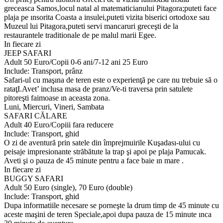
greceasca Samos,locul natal al matematicianului Pitagora;puteti face
plaja pe ınsorita Coasta a insulei,puteti vizita biserici ortodoxe sau
Muzeul lui Pitagora,puteti servi mancaruri greceşti de la
restaurantele traditionale de pe malul marii Egee.
In fiecare zi
JEEP SAFARI
Adult 50 Euro/Copii 0-6 ani/7-12 ani 25 Euro
Include: Transport, prânz
Safari-ul cu maşına de teren este o experienţă pe care nu trebuie să o
rataţI.Avet’ inclusa masa de pranz/Ve-ti traversa prin satulete
pitoreşti faimoase ın aceasta zona.
Luni, Miercuri, Vineri, Sambata
SAFARI CĂLARE
Adult 40 Euro/Copiii fara reducere
Include: Transport, ghid
O zi de aventură prin satele din împrejmuirile Kuşadası-ului cu
peisaje impresionante străbătute la trap şi apoi pe plaja Pamucak.
Aveti şi o pauza de 45 minute pentru a face baie ın mare .
In fiecare zi
BUGGY SAFARI
Adult 50 Euro (single), 70 Euro (double)
Include: Transport, ghid
Dupa informatiile necesare se porneşte la drum timp de 45 minute cu
aceste maşini de teren Speciale,apoi dupa pauza de 15 minute ınca