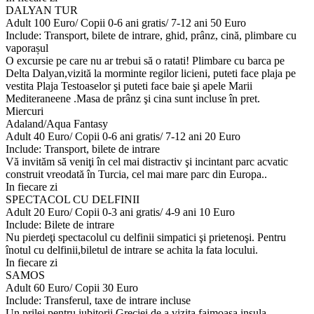
DALYAN TUR
Adult 100 Euro/ Copii 0-6 ani gratis/ 7-12 ani 50 Euro
Include: Transport, bilete de intrare, ghid, prânz, cină, plimbare cu
vaporașul
O excursie pe care nu ar trebui să o ratati! Plimbare cu barca pe
Delta Dalyan,vizită la morminte regilor licieni, puteti face plaja pe
vestita Plaja Testoaselor şi puteti face baie şi apele Marii
Mediteraneene .Masa de prânz şi cina sunt incluse în pret.
Miercuri
Adaland/Aqua Fantasy
Adult 40 Euro/ Copii 0-6 ani gratis/ 7-12 ani 20 Euro
Include: Transport, bilete de intrare
Vă invităm să veniţi în cel mai distractiv şi incintant parc acvatic
construit vreodată în Turcia, cel mai mare parc din Europa..
In fiecare zi
SPECTACOL CU DELFINII
Adult 20 Euro/ Copii 0-3 ani gratis/ 4-9 ani 10 Euro
Include: Bilete de intrare
Nu pierdeţi spectacolul cu delfinii simpatici şi prietenoşi. Pentru
înotul cu delfinii,biletul de intrare se achita la fata locului.
In fiecare zi
SAMOS
Adult 60 Euro/ Copii 30 Euro
Include: Transferul, taxe de intrare incluse
Un prilej pentru iubitorii Greciei de a vizita faimoasa insula