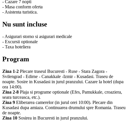
- Cazare 7 nopti
- Masa conform oferta
- Asistenta turistica.
Nu sunt incluse
- Asigurari storno si asigurari medicale
- Excursii optionale
- Taxa hoteliera
Program
Ziua 1-2
Plecare traseul Bucuresti - Ruse - Stara Zagora -
Svilengrad - Edirne - Canakkale -Izmir - Kusadasi. Traseu de
noapte. Sosire in Kusadasi in jurul pranzului. Cazare la hotel (dupa
ora 14:00).
Ziua 2-8
Plaja si programe optionale (Efes, Pamukkale, croaziera,
seara turceasca, etc.).
Ziua 9
Eliberarea camerelor (in jurul orei 10:00). Plecare din
Kusadasi dupa amiaza. Continuarea drumului spre Romania. Traseu
de noapte.
Ziua 10
Sosirea in Bucuresti in jurul pranzului.