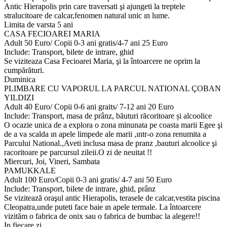
Antic Hierapolis prin care traversati şi ajungeti la treptele
stralucitoare de calcar,fenomen natural unic ın lume.
Limita de varsta 5 ani
CASA FECIOAREI MARIA
Adult 50 Euro/ Copii 0-3 ani gratis/4-7 ani 25 Euro
Include: Transport, bilete de intrare, ghid
Se viziteaza Casa Fecioarei Maria, şi la întoarcere ne oprim la
cumpărături.
Duminica
PLIMBARE CU VAPORUL LA PARCUL NATIONAL ÇOBAN
YILDIZI
Adult 40 Euro/ Copii 0-6 ani graits/ 7-12 ani 20 Euro
Include: Transport, masa de prânz, băuturi răcoritoare și alcoolice
O ocazie unica de a explora o zona minunata pe coasta marii Egee şi
de a va scalda ın apele limpede ale marii ,ıntr-o zona renumita a
Parcului National.,Aveti inclusa masa de pranz ,bauturi alcoolice şi
racoritoare pe parcursul zileii.O zi de neuitat !!
Miercuri, Joi, Vineri, Sambata
PAMUKKALE
Adult 100 Euro/Copii 0-3 ani gratis/ 4-7 ani 50 Euro
Include: Transport, bilete de intrare, ghid, prânz
Se vizitează oraşul antic Hierapolis, terasele de calcar,vestita piscina
Cleopatra,unde puteti face baie ın apele termale. La întoarcere
vizităm o fabrica de onix sau o fabrica de bumbac la alegere!!
In fiecare zi