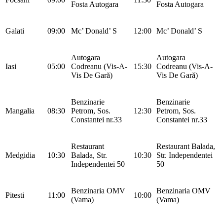
Fosta Autogara
Fosta Autogara
Galati
09:00
Mc’ Donald’ S
12:00
Mc’ Donald’ S
Autogara
Autogara
Iasi
05:00
Codreanu (Vis-A-
15:30
Codreanu (Vis-A-
Vis De Gară)
Vis De Gară)
Benzinarie
Benzinarie
Mangalia
08:30
Petrom, Sos.
12:30
Petrom, Sos.
Constantei nr.33
Constantei nr.33
Restaurant
Restaurant Balada,
Medgidia
10:30
Balada, Str.
10:30
Str. Independentei
Independentei 50
50
Benzinaria OMV
Benzinaria OMV
Pitesti
11:00
10:00
(Vama)
(Vama)