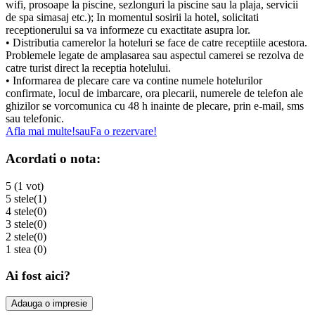
wifi, prosoape la piscine, sezlonguri la piscine sau la plaja, servicii
de spa simasaj etc.); In momentul sosirii la hotel, solicitati
receptionerului sa va informeze cu exactitate asupra lor.
• Distributia camerelor la hoteluri se face de catre receptiile acestora.
Problemele legate de amplasarea sau aspectul camerei se rezolva de
catre turist direct la receptia hotelului.
• Informarea de plecare care va contine numele hotelurilor
confirmate, locul de imbarcare, ora plecarii, numerele de telefon ale
ghizilor se vorcomunica cu 48 h inainte de plecare, prin e-mail, sms
sau telefonic.
Afla mai multe!
sau
Fa o rezervare!
Acordati o nota:
5 (1 vot)
5 stele
(1)
4 stele
(0)
3 stele
(0)
2 stele
(0)
1 stea
(0)
Ai fost aici?
Adauga o impresie