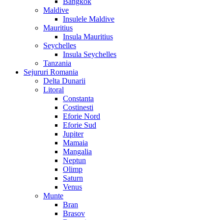
Bangkok
Maldive
Insulele Maldive
Mauritius
Insula Mauritius
Seychelles
Insula Seychelles
Tanzania
Sejururi Romania
Delta Dunarii
Litoral
Constanta
Costinesti
Eforie Nord
Eforie Sud
Jupiter
Mamaia
Mangalia
Neptun
Olimp
Saturn
Venus
Munte
Bran
Brasov