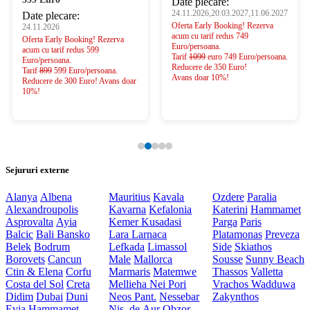
Date plecare:
24.11.2026,20.03.2027,11.06.2027
Date plecare:
Oferta Early Booking! Rezerva
24.11.2026
acum cu tarif redus 749
Oferta Early Booking! Rezerva
Euro/persoana.
acum cu tarif redus 599
Tarif
1099
euro 749 Euro/persoana.
Euro/persoana.
Reducere de 350 Euro!
Tarif
899
599 Euro/persoana.
Avans doar 10%!
Reducere de 300 Euro! Avans doar
10%!
Sejururi externe
Alanya
Albena
Mauritius
Kavala
Ozdere
Paralia
Alexandroupolis
Kavarna
Kefalonia
Katerini
Hammamet
Asprovalta
Ayia
Kemer
Kusadasi
Parga
Paris
Balcic
Bali
Bansko
Lara
Larnaca
Platamonas
Preveza
Belek
Bodrum
Lefkada
Limassol
Side
Skiathos
Borovets
Cancun
Male
Mallorca
Sousse
Sunny Beach
Ctin & Elena
Corfu
Marmaris
Matemwe
Thassos
Valletta
Costa del Sol
Creta
Mellieha
Nei Pori
Vrachos
Wadduwa
Didim
Dubai
Duni
Neos Pant.
Nessebar
Zakynthos
Evia
Hammamet
Nis. de Aur
Obzor