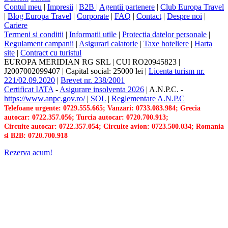
Contul meu
|
Impresii
|
B2B |
Agentii partenere
|
Club Europa Travel
|
Blog Europa Travel
|
Corporate
|
FAQ
|
Contact
|
Despre noi
|
Cariere
Termeni si conditii
|
Informatii utile
|
Protectia datelor personale
|
Regulament campanii
|
Asigurari calatorie
|
Taxe hoteliere
|
Harta
site
|
Contract cu turistul
EUROPA MERIDIAN RG SRL
|
CUI RO20945823
|
J2007002099407
|
Capital social: 25000 lei
|
Licenta turism nr.
221/02.09.2020
|
Brevet nr. 238/2001
Certificat IATA
-
Asigurare insolventa 2026
|
A.N.P.C.
-
https://www.anpc.gov.ro/
|
SOL
|
Reglementare A.N.P.C
Telefoane urgente: 0729.555.665; Vanzari: 0733.083.984; Grecia
autocar: 0722.357.056; Turcia autocar: 0720.700.913;
Circuite autocar: 0722.357.054; Circuite avion: 0723.500.034; Romania
si B2B: 0720.700.918
Rezerva acum!