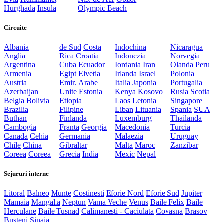
Hurghada
Insula
Olympic Beach
Circuite
Albania
de Sud
Costa
Indochina
Nicaragua
Anglia
Rica
Croatia
Indonezia
Norvegia
Argentina
Cuba
Ecuador
Iordania
Iran
Olanda
Peru
Armenia
Egipt
Elvetia
Irlanda
Israel
Polonia
Austria
Emir. Arabe
Italia
Japonia
Portugalia
Azerbaijan
Unite
Estonia
Kenya
Kosovo
Rusia
Scotia
Belgia
Bolivia
Etiopia
Laos
Letonia
Singapore
Brazilia
Filipine
Liban
Lituania
Spania
SUA
Buthan
Finlanda
Luxemburg
Thailanda
Cambogia
Franta
Georgia
Macedonia
Turcia
Canada
Cehia
Germania
Malaezia
Uruguay
Chile
China
Gibraltar
Malta
Maroc
Zanzibar
Coreea
Coreea
Grecia
India
Mexic
Nepal
Sejururi interne
Litoral
Balneo
Munte
Costinesti
Eforie Nord
Eforie Sud
Jupiter
Mamaia
Mangalia
Neptun
Vama Veche
Venus
Baile Felix
Baile
Herculane
Baile Tusnad
Calimanesti - Caciulata
Covasna
Brasov
Busteni
Sinaia