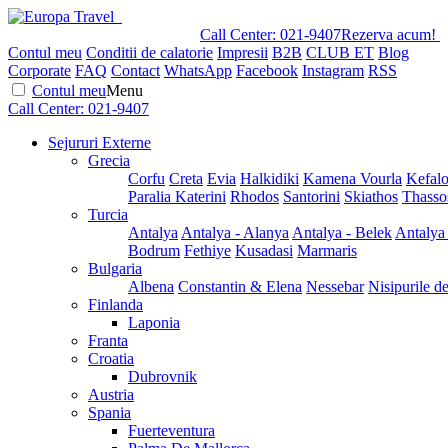
Call Center:
021-9407
Rezerva acum!
Contul meu
Conditii de calatorie
Impresii
B2B
CLUB ET
Blog
Corporate
FAQ
Contact
WhatsApp
Facebook
Instagram
RSS
Contul meu
Menu
Call Center:
021-9407
Sejururi Externe
Grecia
Corfu
Creta
Evia
Halkidiki
Kamena Vourla
Kefalo
Paralia Katerini
Rhodos
Santorini
Skiathos
Thasso
Turcia
Antalya
Antalya - Alanya
Antalya - Belek
Antalya
Bodrum
Fethiye
Kusadasi
Marmaris
Bulgaria
Albena
Constantin & Elena
Nessebar
Nisipurile d
Finlanda
Laponia
Franta
Croatia
Dubrovnik
Austria
Spania
Fuerteventura