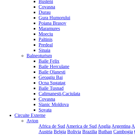
Busteni
Covasna
Durau
Gura Humorului
Poiana Brasov
Maramures
Moeciu
Paltinis
Predeal
Sinaia
Balneoturism
Baile Felix
Baile Herculane
Baile Olanesti
Geoagiu Bai
Ocna Sugatag
Baile Tusnad
Calimanesti-Caciulata
Covasna
Slanic Moldova
Sovata
Circuite Externe
Avion
Africa de Sud
America de Sud
Anglia
Argentina
A
Austria
Belgia
Bolivia
Brazilia
Buthan
Cambogia