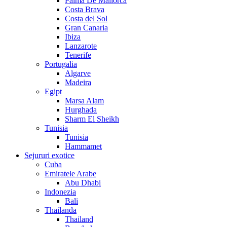
Palma De Mallorca
Costa Brava
Costa del Sol
Gran Canaria
Ibiza
Lanzarote
Tenerife
Portugalia
Algarve
Madeira
Egipt
Marsa Alam
Hurghada
Sharm El Sheikh
Tunisia
Tunisia
Hammamet
Sejururi exotice
Cuba
Emiratele Arabe
Abu Dhabi
Indonezia
Bali
Thailanda
Thailand