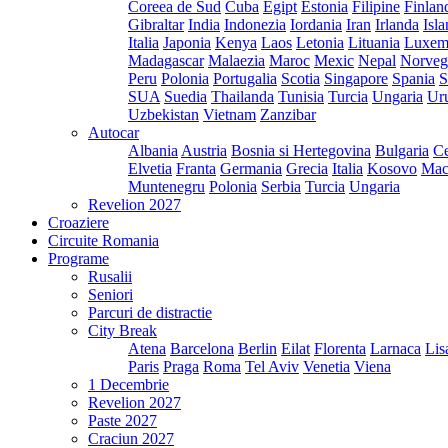
Coreea de Sud
Cuba
Egipt
Estonia
Filipine
Finlan
Gibraltar
India
Indonezia
Iordania
Iran
Irlanda
Isl
Italia
Japonia
Kenya
Laos
Letonia
Lituania
Luxem
Madagascar
Malaezia
Maroc
Mexic
Nepal
Norveg
Peru
Polonia
Portugalia
Scotia
Singapore
Spania
S
SUA
Suedia
Thailanda
Tunisia
Turcia
Ungaria
Ur
Uzbekistan
Vietnam
Zanzibar
Autocar
Albania
Austria
Bosnia si Hertegovina
Bulgaria
Ce
Elvetia
Franta
Germania
Grecia
Italia
Kosovo
Mac
Muntenegru
Polonia
Serbia
Turcia
Ungaria
Revelion 2027
Croaziere
Circuite Romania
Programe
Rusalii
Seniori
Parcuri de distractie
City Break
Atena
Barcelona
Berlin
Eilat
Florenta
Larnaca
Lis
Paris
Praga
Roma
Tel Aviv
Venetia
Viena
1 Decembrie
Revelion 2027
Paste 2027
Craciun 2027