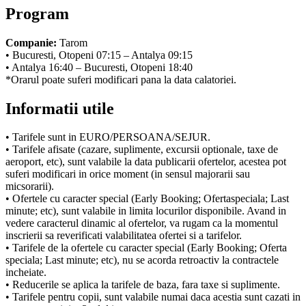
Program
Companie:
Tarom
• Bucuresti, Otopeni 07:15 – Antalya 09:15
• Antalya 16:40 – Bucuresti, Otopeni 18:40
*Orarul poate suferi modificari pana la data calatoriei.
Informatii utile
• Tarifele sunt in EURO/PERSOANA/SEJUR.
• Tarifele afisate (cazare, suplimente, excursii optionale, taxe de
aeroport, etc), sunt valabile la data publicarii ofertelor, acestea pot
suferi modificari in orice moment (in sensul majorarii sau
micsorarii).
• Ofertele cu caracter special (Early Booking; Ofertaspeciala; Last
minute; etc), sunt valabile in limita locurilor disponibile. Avand in
vedere caracterul dinamic al ofertelor, va rugam ca la momentul
inscrierii sa reverificati valabilitatea ofertei si a tarifelor.
• Tarifele de la ofertele cu caracter special (Early Booking; Oferta
speciala; Last minute; etc), nu se acorda retroactiv la contractele
incheiate.
• Reducerile se aplica la tarifele de baza, fara taxe si suplimente.
• Tarifele pentru copii, sunt valabile numai daca acestia sunt cazati in