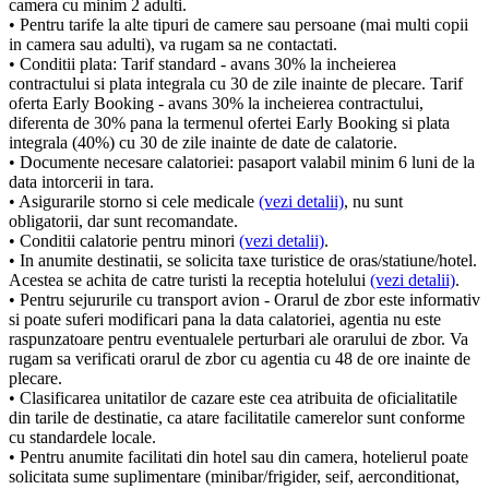
camera cu minim 2 adulti.
• Pentru tarife la alte tipuri de camere sau persoane (mai multi copii
in camera sau adulti), va rugam sa ne contactati.
• Conditii plata: Tarif standard - avans 30% la incheierea
contractului si plata integrala cu 30 de zile inainte de plecare. Tarif
oferta Early Booking - avans 30% la incheierea contractului,
diferenta de 30% pana la termenul ofertei Early Booking si plata
integrala (40%) cu 30 de zile inainte de date de calatorie.
• Documente necesare calatoriei: pasaport valabil minim 6 luni de la
data intorcerii in tara.
• Asigurarile storno si cele medicale
(vezi detalii)
, nu sunt
obligatorii, dar sunt recomandate.
• Conditii calatorie pentru minori
(vezi detalii)
.
• In anumite destinatii, se solicita taxe turistice de oras/statiune/hotel.
Acestea se achita de catre turisti la receptia hotelului
(vezi detalii)
.
• Pentru sejururile cu transport avion - Orarul de zbor este informativ
si poate suferi modificari pana la data calatoriei, agentia nu este
raspunzatoare pentru eventualele perturbari ale orarului de zbor. Va
rugam sa verificati orarul de zbor cu agentia cu 48 de ore inainte de
plecare.
• Clasificarea unitatilor de cazare este cea atribuita de oficialitatile
din tarile de destinatie, ca atare facilitatile camerelor sunt conforme
cu standardele locale.
• Pentru anumite facilitati din hotel sau din camera, hotelierul poate
solicitata sume suplimentare (minibar/frigider, seif, aerconditionat,