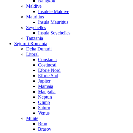
Bangkok
Maldive
Insulele Maldive
Mauritius
Insula Mauritius
Seychelles
Insula Seychelles
Tanzania
Sejururi Romania
Delta Dunarii
Litoral
Constanta
Costinesti
Eforie Nord
Eforie Sud
Jupiter
Mamaia
Mangalia
Neptun
Olimp
Saturn
Venus
Munte
Bran
Brasov