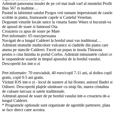
Admirati panorama insulei de pe cel mai inalt varf al muntelui Profit
Ilias 567 m inaltime…
Pasind in labirintul satului Pyrgos veti ramane impresionati de casele
scobite in piatra, frumoasele capele si Castelul Venetian.
Degustati vinurile locale unice la vinaria Santo Wines si bucurati-va
de apusul de soare si faimosul Oia.
Croaziera cu apus de soare pe Mare
Pret informativ: 65 euro/persoana
Navigati de-a lungul Calderei la bordul unui vas traditional…
Admirati straturile multicolore vulcanice si cladirile din piatra care
atarna pe stancile Calderei. Faceti un popas in insula Thirassia
pentru o cina linistita in portul Corfos. Admirati minunatele culori ce
le raspandeste soarele in timpul apusului de la bordul vasului.
Descoperiti Ios intr-o zi
Pret informativ: 70 euro/adult, 40 euro/copil 7-11 ani, al doilea copil
gratis, copil 0-5 ani gratis.
Vizitati IOS intr-o zi - locul de nastere al lui Homer, autorul Iliadei si
Odiseei. Descoperiti plajele uimitoare cu nisip fin, marea cristalina
de culoare turcoaz si satele traditionale.
Admirati apusul de soare de pe bordul vasului intr-o croaziera de-a
lungul Calderei.
* Programele optionale sunt organizate de agentiile partenere, plata
se face direct catre acestea.