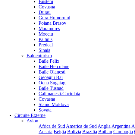
Busteni
Covasna
Durau
Gura Humorului
Poiana Brasov
Maramures
Moeciu
Paltinis
Predeal
Sinaia
Balneoturism
Baile Felix
Baile Herculane
Baile Olanesti
Geoagiu Bai
Ocna Sugatag
Baile Tusnad
Calimanesti-Caciulata
Covasna
Slanic Moldova
Sovata
Circuite Externe
Avion
Africa de Sud
America de Sud
Anglia
Argentina
A
Austria
Belgia
Bolivia
Brazilia
Buthan
Cambogia