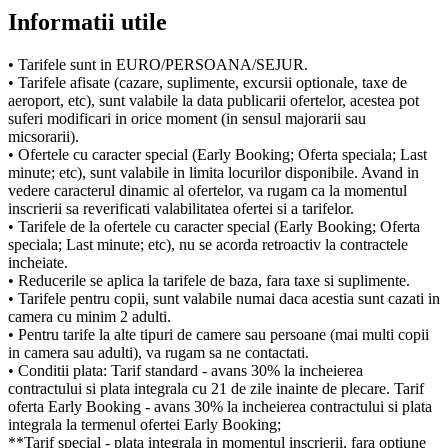
Informatii utile
• Tarifele sunt in EURO/PERSOANA/SEJUR.
• Tarifele afisate (cazare, suplimente, excursii optionale, taxe de
aeroport, etc), sunt valabile la data publicarii ofertelor, acestea pot
suferi modificari in orice moment (in sensul majorarii sau
micsorarii).
• Ofertele cu caracter special (Early Booking; Oferta speciala; Last
minute; etc), sunt valabile in limita locurilor disponibile. Avand in
vedere caracterul dinamic al ofertelor, va rugam ca la momentul
inscrierii sa reverificati valabilitatea ofertei si a tarifelor.
• Tarifele de la ofertele cu caracter special (Early Booking; Oferta
speciala; Last minute; etc), nu se acorda retroactiv la contractele
incheiate.
• Reducerile se aplica la tarifele de baza, fara taxe si suplimente.
• Tarifele pentru copii, sunt valabile numai daca acestia sunt cazati in
camera cu minim 2 adulti.
• Pentru tarife la alte tipuri de camere sau persoane (mai multi copii
in camera sau adulti), va rugam sa ne contactati.
• Conditii plata: Tarif standard - avans 30% la incheierea
contractului si plata integrala cu 21 de zile inainte de plecare. Tarif
oferta Early Booking - avans 30% la incheierea contractului si plata
integrala la termenul ofertei Early Booking;
**Tarif special - plata integrala in momentul inscrierii, fara optiune