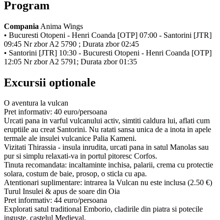
Program
Compania
Anima Wings
• Bucuresti Otopeni - Henri Coanda [OTP] 07:00 - Santorini [JTR]
09:45 Nr zbor A2 5790 ; Durata zbor 02:45
• Santorini [JTR] 10:30 - Bucuresti Otopeni - Henri Coanda [OTP]
12:05 Nr zbor A2 5791; Durata zbor 01:35
Excursii optionale
O aventura la vulcan
Pret informativ: 40 euro/persoana
Urcati pana in varful vulcanului activ, simtiti caldura lui, aflati cum
eruptiile au creat Santorini. Nu ratati sansa unica de a inota in apele
termale ale insulei vulcanice Palia Kameni.
Vizitati Thirassia - insula inrudita, urcati pana in satul Manolas sau
pur si simplu relaxati-va in portul pitoresc Corfos.
Tinuta recomandata: incaltaminte inchisa, palarii, crema cu protectie
solara, costum de baie, prosop, o sticla cu apa.
Atentionari suplimentare: intrarea la Vulcan nu este inclusa (2.50 €)
Turul Insulei & apus de soare din Oia
Pret informativ: 44 euro/persoana
Explorati satul traditional Emborio, cladirile din piatra si potecile
inguste, castelul Medieval.