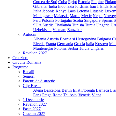
Coreea de Sud
Cuba
Egipt
Estonia
Filipine
Finlan
Gibraltar
India
Indonezia
Iordania
Iran
Irlanda
Isl
Italia
Japonia
Kenya
Laos
Letonia
Lituania
Luxem
Madagascar
Malaezia
Maroc
Mexic
Nepal
Norveg
Peru
Polonia
Portugalia
Scotia
Singapore
Spania
S
SUA
Suedia
Thailanda
Tunisia
Turcia
Ungaria
Ur
Uzbekistan
Vietnam
Zanzibar
Autocar
Albania
Austria
Bosnia si Hertegovina
Bulgaria
Ce
Elvetia
Franta
Germania
Grecia
Italia
Kosovo
Mac
Muntenegru
Polonia
Serbia
Turcia
Ungaria
Revelion 2027
Croaziere
Circuite Romania
Programe
Rusalii
Seniori
Parcuri de distractie
City Break
Atena
Barcelona
Berlin
Eilat
Florenta
Larnaca
Lis
Paris
Praga
Roma
Tel Aviv
Venetia
Viena
1 Decembrie
Revelion 2027
Paste 2027
Craciun 2027