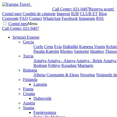
Call Center:
021-9407
Rezerva acum!
Contul meu
Conditii de calatorie
Impresii
B2B
CLUB ET
Blog
Corporate
FAQ
Contact
WhatsApp
Facebook
Instagram
RSS
Contul meu
Menu
Call Center:
021-9407
Sejururi Externe
Grecia
Corfu
Creta
Evia
Halkidiki
Kamena Vourla
Kefalo
Paralia Katerini
Rhodos
Santorini
Skiathos
Thasso
Turcia
Antalya
Antalya - Alanya
Antalya - Belek
Antalya
Bodrum
Fethiye
Kusadasi
Marmaris
Bulgaria
Albena
Constantin & Elena
Nessebar
Nisipurile d
Finlanda
Laponia
Franta
Croatia
Dubrovnik
Austria
Spania
Fuerteventura