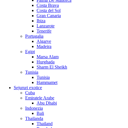
Palma De Mallorca
Costa Brava
Costa del Sol
Gran Canaria
Ibiza
Lanzarote
Tenerife
Portugalia
Algarve
Madeira
Egipt
Marsa Alam
Hurghada
Sharm El Sheikh
Tunisia
Tunisia
Hammamet
Sejururi exotice
Cuba
Emiratele Arabe
Abu Dhabi
Indonezia
Bali
Thailanda
Thailand