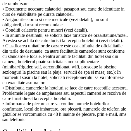
de rambursare.
• Documente necesare calatoriei: pasaport sau carte de identitate in
curs de valabilitate pe durata calatoriei.
• Asigurarile storno si cele medicale (vezi detalii), nu sunt
obligatorii, dar sunt recomandate.
• Conditii calatorie pentru minori (vezi detalii).
• In anumite destinatii, se solicita taxe turistice de oras/statiune/hotel.
Acestea se achita de catre turisti la receptia hotelului (vezi detalii).
• Clasificarea unitatilor de cazare este cea atribuita de oficialitatile
din tarile de destinatie, ca atare facilitatile camerelor sunt conforme
cu standardele locale. Pentru anumite facilitati din hotel sau din
camera, hotelierul poate solicitata sume suplimentare
(minibar/frigider, seif, aerconditionat, wifi, prosoape la piscine,
sezlonguri la piscine sau la plaja, servicii de spa si masaj etc.); In
momentul sosirii la hotel, solicitati receptionerului sa va informeze
cu exactitate asupra lor.
• Distributia camerelor la hoteluri se face de catre receptiile acestora.
Problemele legate de amplasarea sau aspectul camerei se rezolva de
catre turist direct la receptia hotelului.
• Informarea de plecare care va contine numele hotelurilor
confirmate, locul de imbarcare, ora plecarii, numerele de telefon ale
ghizilor se vorcomunica cu 48 h inainte de plecare, prin e-mail, sms
sau telefonic.