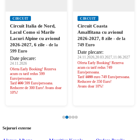
CIRCUIT
CIRCUIT
Circuit Italia de Nord,
Circuit Coasta
Lacul Como si Marile
Amalfitana cu avionul
Lacuri Alpine cu avionul
2026-2027, 8 zile
- de la
2026-2027, 6 zile
- de la
749 Euro
599 Euro
Date plecare:
24.11.2026,20.03.2027,11.06.2027
Date plecare:
Oferta Early Booking! Rezerva
24.11.2026
acum cu tarif redus 749
Oferta Early Booking! Rezerva
Euro/persoana.
acum cu tarif redus 599
Tarif
1099
euro 749 Euro/persoana.
Euro/persoana.
Reducere de 350 Euro!
Tarif
899
599 Euro/persoana.
Avans doar 10%!
Reducere de 300 Euro! Avans doar
10%!
Sejururi externe