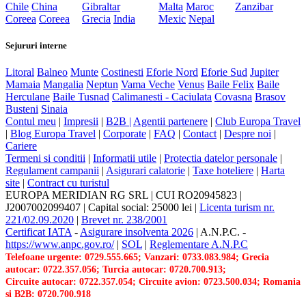
Chile
China
Gibraltar
Malta
Maroc
Zanzibar
Coreea
Coreea
Grecia
India
Mexic
Nepal
Sejururi interne
Litoral
Balneo
Munte
Costinesti
Eforie Nord
Eforie Sud
Jupiter
Mamaia
Mangalia
Neptun
Vama Veche
Venus
Baile Felix
Baile
Herculane
Baile Tusnad
Calimanesti - Caciulata
Covasna
Brasov
Busteni
Sinaia
Contul meu
|
Impresii
|
B2B |
Agentii partenere
|
Club Europa Travel
|
Blog Europa Travel
|
Corporate
|
FAQ
|
Contact
|
Despre noi
|
Cariere
Termeni si conditii
|
Informatii utile
|
Protectia datelor personale
|
Regulament campanii
|
Asigurari calatorie
|
Taxe hoteliere
|
Harta
site
|
Contract cu turistul
EUROPA MERIDIAN RG SRL
|
CUI RO20945823
|
J2007002099407
|
Capital social: 25000 lei
|
Licenta turism nr.
221/02.09.2020
|
Brevet nr. 238/2001
Certificat IATA
-
Asigurare insolventa 2026
|
A.N.P.C.
-
https://www.anpc.gov.ro/
|
SOL
|
Reglementare A.N.P.C
Telefoane urgente: 0729.555.665; Vanzari: 0733.083.984; Grecia
autocar: 0722.357.056; Turcia autocar: 0720.700.913;
Circuite autocar: 0722.357.054; Circuite avion: 0723.500.034; Romania
si B2B: 0720.700.918