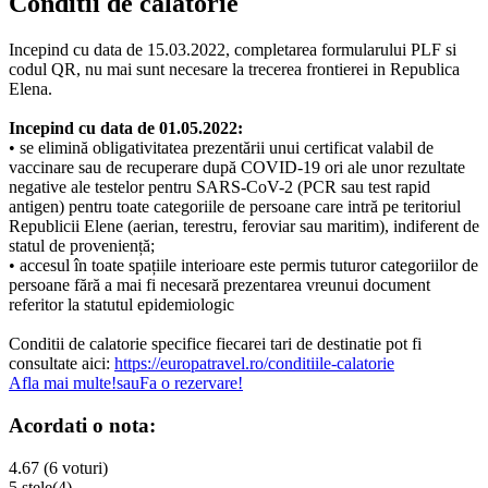
Conditii de calatorie
Incepind cu data de 15.03.2022, completarea formularului PLF si
codul QR, nu mai sunt necesare la trecerea frontierei in Republica
Elena.
Incepind cu data de 01.05.2022:
• se elimină obligativitatea prezentării unui certificat valabil de
vaccinare sau de recuperare după COVID-19 ori ale unor rezultate
negative ale testelor pentru SARS-CoV-2 (PCR sau test rapid
antigen) pentru toate categoriile de persoane care intră pe teritoriul
Republicii Elene (aerian, terestru, feroviar sau maritim), indiferent de
statul de proveniență;
• accesul în toate spațiile interioare este permis tuturor categoriilor de
persoane fără a mai fi necesară prezentarea vreunui document
referitor la statutul epidemiologic
Conditii de calatorie specifice fiecarei tari de destinatie pot fi
consultate aici:
https://europatravel.ro/conditiile-calatorie
Afla mai multe!
sau
Fa o rezervare!
Acordati o nota:
4.67 (6 voturi)
5 stele
(4)