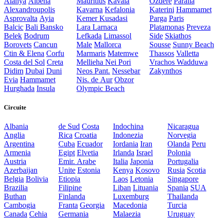
Alanya
Albena
Mauritius
Kavala
Ozdere
Paralia
Alexandroupolis
Kavarna
Kefalonia
Katerini
Hammamet
Asprovalta
Ayia
Kemer
Kusadasi
Parga
Paris
Balcic
Bali
Bansko
Lara
Larnaca
Platamonas
Preveza
Belek
Bodrum
Lefkada
Limassol
Side
Skiathos
Borovets
Cancun
Male
Mallorca
Sousse
Sunny Beach
Ctin & Elena
Corfu
Marmaris
Matemwe
Thassos
Valletta
Costa del Sol
Creta
Mellieha
Nei Pori
Vrachos
Wadduwa
Didim
Dubai
Duni
Neos Pant.
Nessebar
Zakynthos
Evia
Hammamet
Nis. de Aur
Obzor
Hurghada
Insula
Olympic Beach
Circuite
Albania
de Sud
Costa
Indochina
Nicaragua
Anglia
Rica
Croatia
Indonezia
Norvegia
Argentina
Cuba
Ecuador
Iordania
Iran
Olanda
Peru
Armenia
Egipt
Elvetia
Irlanda
Israel
Polonia
Austria
Emir. Arabe
Italia
Japonia
Portugalia
Azerbaijan
Unite
Estonia
Kenya
Kosovo
Rusia
Scotia
Belgia
Bolivia
Etiopia
Laos
Letonia
Singapore
Brazilia
Filipine
Liban
Lituania
Spania
SUA
Buthan
Finlanda
Luxemburg
Thailanda
Cambogia
Franta
Georgia
Macedonia
Turcia
Canada
Cehia
Germania
Malaezia
Uruguay