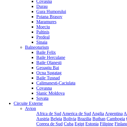
Covasna
Durau
Gura Humorului
Poiana Brasov
Maramures
Moeciu
Paltinis
Predeal
Sinaia
Balneoturism
Baile Felix
Baile Herculane
Baile Olanesti
Geoagiu Bai
Ocna Sugatag
Baile Tusnad
Calimanesti-Caciulata
Covasna
Slanic Moldova
Sovata
Circuite Externe
Avion
Africa de Sud
America de Sud
Anglia
Argentina
A
Austria
Belgia
Bolivia
Brazilia
Buthan
Cambogia
Coreea de Sud
Cuba
Egipt
Estonia
Filipine
Finlan