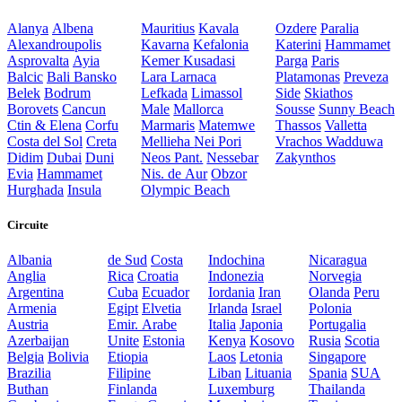
Alanya
Albena
Mauritius
Kavala
Ozdere
Paralia
Alexandroupolis
Kavarna
Kefalonia
Katerini
Hammamet
Asprovalta
Ayia
Kemer
Kusadasi
Parga
Paris
Balcic
Bali
Bansko
Lara
Larnaca
Platamonas
Preveza
Belek
Bodrum
Lefkada
Limassol
Side
Skiathos
Borovets
Cancun
Male
Mallorca
Sousse
Sunny Beach
Ctin & Elena
Corfu
Marmaris
Matemwe
Thassos
Valletta
Costa del Sol
Creta
Mellieha
Nei Pori
Vrachos
Wadduwa
Didim
Dubai
Duni
Neos Pant.
Nessebar
Zakynthos
Evia
Hammamet
Nis. de Aur
Obzor
Hurghada
Insula
Olympic Beach
Circuite
Albania
de Sud
Costa
Indochina
Nicaragua
Anglia
Rica
Croatia
Indonezia
Norvegia
Argentina
Cuba
Ecuador
Iordania
Iran
Olanda
Peru
Armenia
Egipt
Elvetia
Irlanda
Israel
Polonia
Austria
Emir. Arabe
Italia
Japonia
Portugalia
Azerbaijan
Unite
Estonia
Kenya
Kosovo
Rusia
Scotia
Belgia
Bolivia
Etiopia
Laos
Letonia
Singapore
Brazilia
Filipine
Liban
Lituania
Spania
SUA
Buthan
Finlanda
Luxemburg
Thailanda