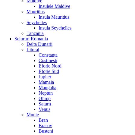
Maldive
Insulele Maldive
Mauritius
Insula Mauritius
Seychelles
Insula Seychelles
Tanzania
Sejururi Romania
Delta Dunarii
Litoral
Constanta
Costinesti
Eforie Nord
Eforie Sud
Jupiter
Mamaia
Mangalia
Neptun
Olimp
Saturn
Venus
Munte
Bran
Brasov
Busteni