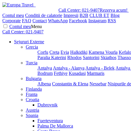
Call Center:
021-9407
Rezerva acum!
Contul meu
Conditii de calatorie
Impresii
B2B
CLUB ET
Blog
Corporate
FAQ
Contact
WhatsApp
Facebook
Instagram
RSS
Contul meu
Menu
Call Center:
021-9407
Sejururi Externe
Grecia
Corfu
Creta
Evia
Halkidiki
Kamena Vourla
Kefalo
Paralia Katerini
Rhodos
Santorini
Skiathos
Thasso
Turcia
Antalya
Antalya - Alanya
Antalya - Belek
Antalya
Bodrum
Fethiye
Kusadasi
Marmaris
Bulgaria
Albena
Constantin & Elena
Nessebar
Nisipurile d
Finlanda
Franta
Croatia
Dubrovnik
Austria
Spania
Fuerteventura
Palma De Mallorca