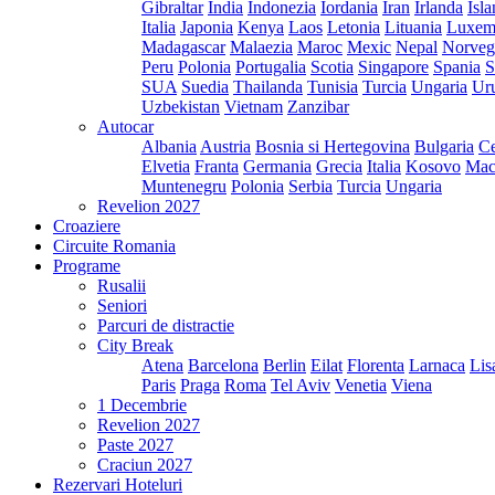
Gibraltar
India
Indonezia
Iordania
Iran
Irlanda
Isl
Italia
Japonia
Kenya
Laos
Letonia
Lituania
Luxem
Madagascar
Malaezia
Maroc
Mexic
Nepal
Norveg
Peru
Polonia
Portugalia
Scotia
Singapore
Spania
S
SUA
Suedia
Thailanda
Tunisia
Turcia
Ungaria
Ur
Uzbekistan
Vietnam
Zanzibar
Autocar
Albania
Austria
Bosnia si Hertegovina
Bulgaria
Ce
Elvetia
Franta
Germania
Grecia
Italia
Kosovo
Mac
Muntenegru
Polonia
Serbia
Turcia
Ungaria
Revelion 2027
Croaziere
Circuite Romania
Programe
Rusalii
Seniori
Parcuri de distractie
City Break
Atena
Barcelona
Berlin
Eilat
Florenta
Larnaca
Lis
Paris
Praga
Roma
Tel Aviv
Venetia
Viena
1 Decembrie
Revelion 2027
Paste 2027
Craciun 2027
Rezervari Hoteluri