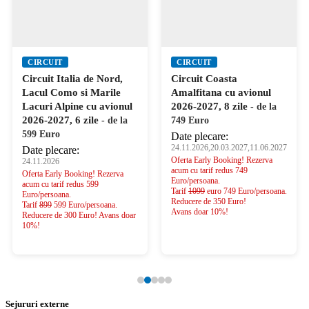
CIRCUIT
CIRCUIT
Circuit Italia de Nord,
Circuit Coasta
Lacul Como si Marile
Amalfitana cu avionul
Lacuri Alpine cu avionul
2026-2027, 8 zile
- de la
2026-2027, 6 zile
- de la
749 Euro
599 Euro
Date plecare:
24.11.2026,20.03.2027,11.06.2027
Date plecare:
Oferta Early Booking! Rezerva
24.11.2026
acum cu tarif redus 749
Oferta Early Booking! Rezerva
Euro/persoana.
acum cu tarif redus 599
Tarif
1099
euro 749 Euro/persoana.
Euro/persoana.
Reducere de 350 Euro!
Tarif
899
599 Euro/persoana.
Avans doar 10%!
Reducere de 300 Euro! Avans doar
10%!
Sejururi externe