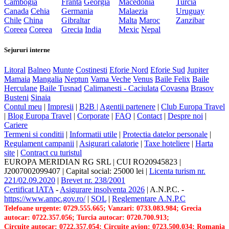
Cambogia
Franta
Georgia
Macedonia
Turcia
Canada
Cehia
Germania
Malaezia
Uruguay
Chile
China
Gibraltar
Malta
Maroc
Zanzibar
Coreea
Coreea
Grecia
India
Mexic
Nepal
Sejururi interne
Litoral
Balneo
Munte
Costinesti
Eforie Nord
Eforie Sud
Jupiter
Mamaia
Mangalia
Neptun
Vama Veche
Venus
Baile Felix
Baile
Herculane
Baile Tusnad
Calimanesti - Caciulata
Covasna
Brasov
Busteni
Sinaia
Contul meu
|
Impresii
|
B2B |
Agentii partenere
|
Club Europa Travel
|
Blog Europa Travel
|
Corporate
|
FAQ
|
Contact
|
Despre noi
|
Cariere
Termeni si conditii
|
Informatii utile
|
Protectia datelor personale
|
Regulament campanii
|
Asigurari calatorie
|
Taxe hoteliere
|
Harta
site
|
Contract cu turistul
EUROPA MERIDIAN RG SRL
|
CUI RO20945823
|
J2007002099407
|
Capital social: 25000 lei
|
Licenta turism nr.
221/02.09.2020
|
Brevet nr. 238/2001
Certificat IATA
-
Asigurare insolventa 2026
|
A.N.P.C.
-
https://www.anpc.gov.ro/
|
SOL
|
Reglementare A.N.P.C
Telefoane urgente: 0729.555.665; Vanzari: 0733.083.984; Grecia
autocar: 0722.357.056; Turcia autocar: 0720.700.913;
Circuite autocar: 0722.357.054; Circuite avion: 0723.500.034; Romania