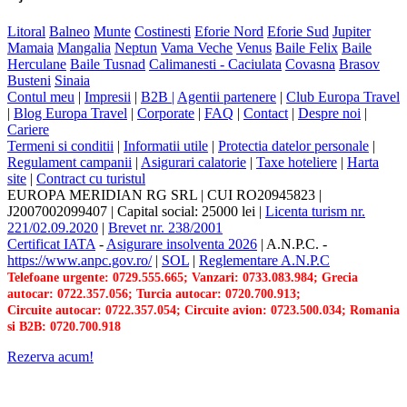
Litoral
Balneo
Munte
Costinesti
Eforie Nord
Eforie Sud
Jupiter
Mamaia
Mangalia
Neptun
Vama Veche
Venus
Baile Felix
Baile
Herculane
Baile Tusnad
Calimanesti - Caciulata
Covasna
Brasov
Busteni
Sinaia
Contul meu
|
Impresii
|
B2B |
Agentii partenere
|
Club Europa Travel
|
Blog Europa Travel
|
Corporate
|
FAQ
|
Contact
|
Despre noi
|
Cariere
Termeni si conditii
|
Informatii utile
|
Protectia datelor personale
|
Regulament campanii
|
Asigurari calatorie
|
Taxe hoteliere
|
Harta
site
|
Contract cu turistul
EUROPA MERIDIAN RG SRL
|
CUI RO20945823
|
J2007002099407
|
Capital social: 25000 lei
|
Licenta turism nr.
221/02.09.2020
|
Brevet nr. 238/2001
Certificat IATA
-
Asigurare insolventa 2026
|
A.N.P.C.
-
https://www.anpc.gov.ro/
|
SOL
|
Reglementare A.N.P.C
Telefoane urgente: 0729.555.665; Vanzari: 0733.083.984; Grecia
autocar: 0722.357.056; Turcia autocar: 0720.700.913;
Circuite autocar: 0722.357.054; Circuite avion: 0723.500.034; Romania
si B2B: 0720.700.918
Rezerva acum!