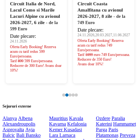
Circuit Italia de Nord,
Circuit Coasta
Lacul Como si Marile
Amalfitana cu avionul
Lacuri Alpine cu avionul
2026-2027, 8 zile
- de la
2026-2027, 6 zile
- de la
749 Euro
599 Euro
Date plecare:
24.11.2026,20.03.2027,11.06.2027
Date plecare:
Oferta Early Booking! Rezerva
24.11.2026
acum cu tarif redus 749
Oferta Early Booking! Rezerva
Euro/persoana.
acum cu tarif redus 599
Tarif
1099
euro 749 Euro/persoana.
Euro/persoana.
Reducere de 350 Euro!
Tarif
899
599 Euro/persoana.
Avans doar 10%!
Reducere de 300 Euro! Avans doar
10%!
Sejururi externe
Alanya
Albena
Mauritius
Kavala
Ozdere
Paralia
Alexandroupolis
Kavarna
Kefalonia
Katerini
Hammamet
Asprovalta
Ayia
Kemer
Kusadasi
Parga
Paris
Balcic
Bali
Bansko
Lara
Larnaca
Platamonas
Preveza