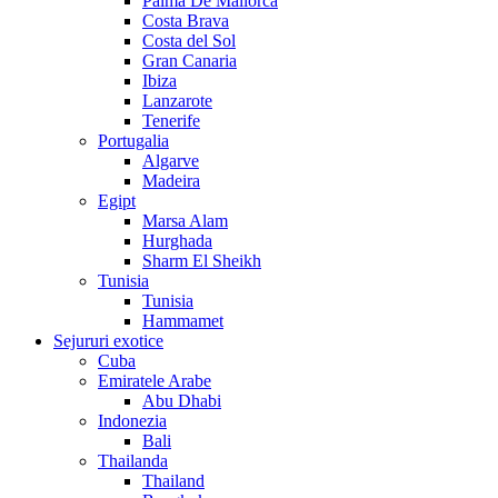
Palma De Mallorca
Costa Brava
Costa del Sol
Gran Canaria
Ibiza
Lanzarote
Tenerife
Portugalia
Algarve
Madeira
Egipt
Marsa Alam
Hurghada
Sharm El Sheikh
Tunisia
Tunisia
Hammamet
Sejururi exotice
Cuba
Emiratele Arabe
Abu Dhabi
Indonezia
Bali
Thailanda
Thailand