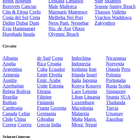
Belek
Bodrum
Lefkada
Limassol
Side
Skiathos
Borovets
Cancun
Male
Mallorca
Sousse
Sunny Beach
Ctin & Elena
Corfu
Marmaris
Matemwe
Thassos
Valletta
Costa del Sol
Creta
Mellieha
Nei Pori
Vrachos
Wadduwa
Didim
Dubai
Duni
Neos Pant.
Nessebar
Zakynthos
Evia
Hammamet
Nis. de Aur
Obzor
Hurghada
Insula
Olympic Beach
Circuite
Albania
de Sud
Costa
Indochina
Nicaragua
Anglia
Rica
Croatia
Indonezia
Norvegia
Argentina
Cuba
Ecuador
Iordania
Iran
Olanda
Peru
Armenia
Egipt
Elvetia
Irlanda
Israel
Polonia
Austria
Emir. Arabe
Italia
Japonia
Portugalia
Azerbaijan
Unite
Estonia
Kenya
Kosovo
Rusia
Scotia
Belgia
Bolivia
Etiopia
Laos
Letonia
Singapore
Brazilia
Filipine
Liban
Lituania
Spania
SUA
Buthan
Finlanda
Luxemburg
Thailanda
Cambogia
Franta
Georgia
Macedonia
Turcia
Canada
Cehia
Germania
Malaezia
Uruguay
Chile
China
Gibraltar
Malta
Maroc
Zanzibar
Coreea
Coreea
Grecia
India
Mexic
Nepal
Sejururi interne