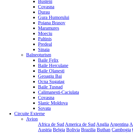
Busteni
Covasna
Durau
Gura Humorului
Poiana Brasov
Maramures
Moeciu
Paltinis
Predeal
Sinaia
Balneoturism
Baile Felix
Baile Herculane
Baile Olanesti
Geoagiu Bai
Ocna Sugatag
Baile Tusnad
Calimanesti-Caciulata
Covasna
Slanic Moldova
Sovata
Circuite Externe
Avion
Africa de Sud
America de Sud
Anglia
Argentina
A
Austria
Belgia
Bolivia
Brazilia
Buthan
Cambogia