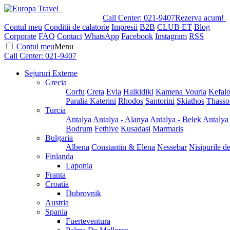
Call Center:
021-9407
Rezerva acum!
Contul meu
Conditii de calatorie
Impresii
B2B
CLUB ET
Blog
Corporate
FAQ
Contact
WhatsApp
Facebook
Instagram
RSS
Contul meu
Menu
Call Center:
021-9407
Sejururi Externe
Grecia
Corfu
Creta
Evia
Halkidiki
Kamena Vourla
Kefalo
Paralia Katerini
Rhodos
Santorini
Skiathos
Thasso
Turcia
Antalya
Antalya - Alanya
Antalya - Belek
Antalya
Bodrum
Fethiye
Kusadasi
Marmaris
Bulgaria
Albena
Constantin & Elena
Nessebar
Nisipurile d
Finlanda
Laponia
Franta
Croatia
Dubrovnik
Austria
Spania
Fuerteventura