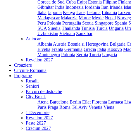
Coreea de Sud
Cuba
Egipt
Estonia
Filipine
Finlan
Gibraltar
India
Indonezia
Iordania
Iran
Irlanda
Isl
Italia
Japonia
Kenya
Laos
Letonia
Lituania
Luxem
Madagascar
Malaezia
Maroc
Mexic
Nepal
Norveg
Peru
Polonia
Portugalia
Scotia
Singapore
Spania
S
SUA
Suedia
Thailanda
Tunisia
Turcia
Ungaria
Ur
Uzbekistan
Vietnam
Zanzibar
Autocar
Albania
Austria
Bosnia si Hertegovina
Bulgaria
Ce
Elvetia
Franta
Germania
Grecia
Italia
Kosovo
Mac
Muntenegru
Polonia
Serbia
Turcia
Ungaria
Revelion 2027
Croaziere
Circuite Romania
Programe
Rusalii
Seniori
Parcuri de distractie
City Break
Atena
Barcelona
Berlin
Eilat
Florenta
Larnaca
Lis
Paris
Praga
Roma
Tel Aviv
Venetia
Viena
1 Decembrie
Revelion 2027
Paste 2027
Craciun 2027