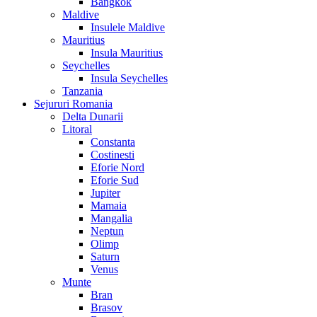
Bangkok
Maldive
Insulele Maldive
Mauritius
Insula Mauritius
Seychelles
Insula Seychelles
Tanzania
Sejururi Romania
Delta Dunarii
Litoral
Constanta
Costinesti
Eforie Nord
Eforie Sud
Jupiter
Mamaia
Mangalia
Neptun
Olimp
Saturn
Venus
Munte
Bran
Brasov