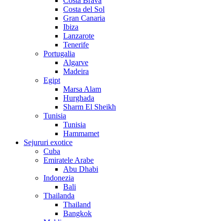
Costa Brava
Costa del Sol
Gran Canaria
Ibiza
Lanzarote
Tenerife
Portugalia
Algarve
Madeira
Egipt
Marsa Alam
Hurghada
Sharm El Sheikh
Tunisia
Tunisia
Hammamet
Sejururi exotice
Cuba
Emiratele Arabe
Abu Dhabi
Indonezia
Bali
Thailanda
Thailand
Bangkok