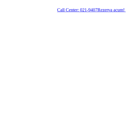
Call Center:
021-9407
Rezerva acum!