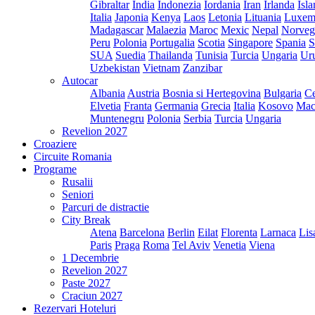
Gibraltar
India
Indonezia
Iordania
Iran
Irlanda
Isl
Italia
Japonia
Kenya
Laos
Letonia
Lituania
Luxem
Madagascar
Malaezia
Maroc
Mexic
Nepal
Norveg
Peru
Polonia
Portugalia
Scotia
Singapore
Spania
S
SUA
Suedia
Thailanda
Tunisia
Turcia
Ungaria
Ur
Uzbekistan
Vietnam
Zanzibar
Autocar
Albania
Austria
Bosnia si Hertegovina
Bulgaria
Ce
Elvetia
Franta
Germania
Grecia
Italia
Kosovo
Mac
Muntenegru
Polonia
Serbia
Turcia
Ungaria
Revelion 2027
Croaziere
Circuite Romania
Programe
Rusalii
Seniori
Parcuri de distractie
City Break
Atena
Barcelona
Berlin
Eilat
Florenta
Larnaca
Lis
Paris
Praga
Roma
Tel Aviv
Venetia
Viena
1 Decembrie
Revelion 2027
Paste 2027
Craciun 2027
Rezervari Hoteluri