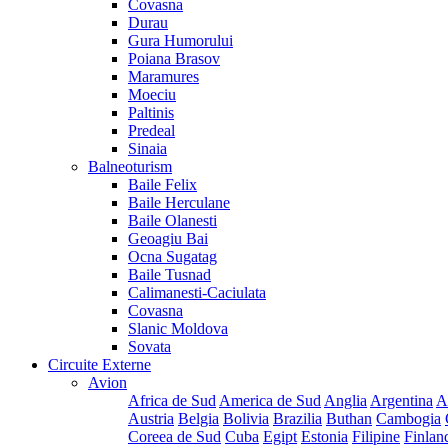
Covasna
Durau
Gura Humorului
Poiana Brasov
Maramures
Moeciu
Paltinis
Predeal
Sinaia
Balneoturism
Baile Felix
Baile Herculane
Baile Olanesti
Geoagiu Bai
Ocna Sugatag
Baile Tusnad
Calimanesti-Caciulata
Covasna
Slanic Moldova
Sovata
Circuite Externe
Avion
Africa de Sud
America de Sud
Anglia
Argentina
A
Austria
Belgia
Bolivia
Brazilia
Buthan
Cambogia
Coreea de Sud
Cuba
Egipt
Estonia
Filipine
Finlan