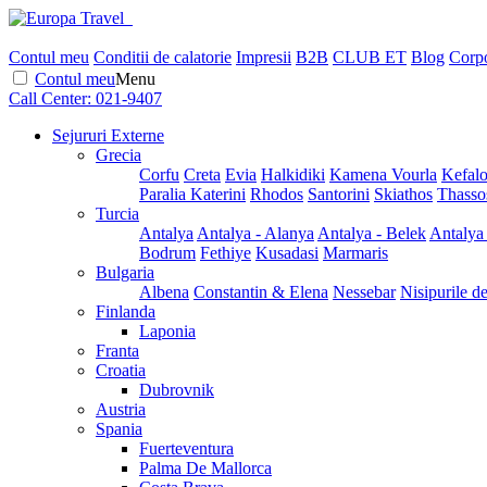
Contul meu
Conditii de calatorie
Impresii
B2B
CLUB ET
Blog
Corpo
Contul meu
Menu
Call Center:
021-9407
Sejururi Externe
Grecia
Corfu
Creta
Evia
Halkidiki
Kamena Vourla
Kefalo
Paralia Katerini
Rhodos
Santorini
Skiathos
Thasso
Turcia
Antalya
Antalya - Alanya
Antalya - Belek
Antalya
Bodrum
Fethiye
Kusadasi
Marmaris
Bulgaria
Albena
Constantin & Elena
Nessebar
Nisipurile d
Finlanda
Laponia
Franta
Croatia
Dubrovnik
Austria
Spania
Fuerteventura
Palma De Mallorca