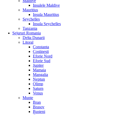
Maldive
Insulele Maldive
Mauritius
Insula Mauritius
Seychelles
Insula Seychelles
Tanzania
Sejururi Romania
Delta Dunarii
Litoral
Constanta
Costinesti
Eforie Nord
Eforie Sud
Jupiter
Mamaia
Mangalia
Neptun
Olimp
Saturn
Venus
Munte
Bran
Brasov
Busteni