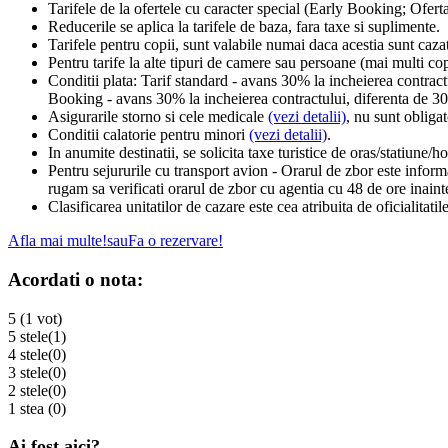
Tarifele de la ofertele cu caracter special (Early Booking; Oferta
Reducerile se aplica la tarifele de baza, fara taxe si suplimente.
Tarifele pentru copii, sunt valabile numai daca acestia sunt caza
Pentru tarife la alte tipuri de camere sau persoane (mai multi co
Conditii plata: Tarif standard - avans 30% la incheierea contract
Booking - avans 30% la incheierea contractului, diferenta de 30
Asigurarile storno si cele medicale
(vezi detalii)
, nu sunt obliga
Conditii calatorie pentru minori
(vezi detalii)
.
In anumite destinatii, se solicita taxe turistice de oras/statiune/ho
Pentru sejururile cu transport avion - Orarul de zbor este informa
rugam sa verificati orarul de zbor cu agentia cu 48 de ore inaint
Clasificarea unitatilor de cazare este cea atribuita de oficialitati
Afla mai multe!
sau
Fa o rezervare!
Acordati o nota:
5 (1 vot)
5 stele
(1)
4 stele
(0)
3 stele
(0)
2 stele
(0)
1 stea
(0)
Ai fost aici?