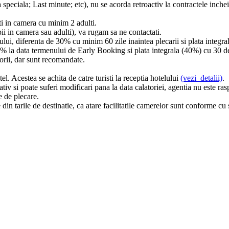
 speciala; Last minute; etc), nu se acorda retroactiv la contractele inchei
ti in camera cu minim 2 adulti.
pii in camera sau adulti), va rugam sa ne contactati.
ului, diferenta de 30% cu minim 60 zile inaintea plecarii si plata integra
% la data termenului de Early Booking si plata integrala (40%) cu 30 de 
torii, dar sunt recomandate.
tel. Acestea se achita de catre turisti la receptia hotelului
(vezi detalii)
.
tiv si poate suferi modificari pana la data calatoriei, agentia nu este ra
e de plecare.
le din tarile de destinatie, ca atare facilitatile camerelor sunt conforme cu