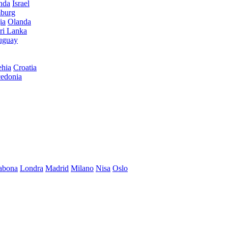
anda
Israel
burg
ia
Olanda
ri Lanka
uguay
hia
Croatia
edonia
abona
Londra
Madrid
Milano
Nisa
Oslo