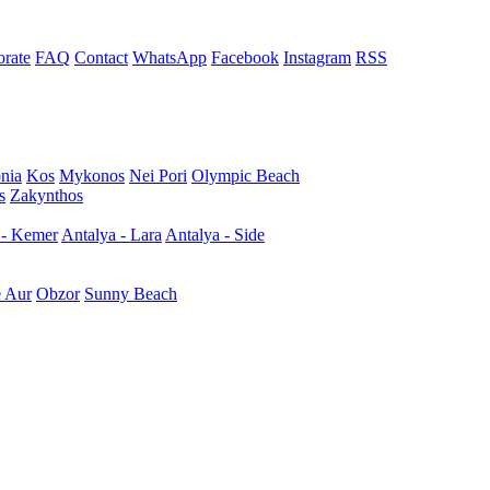
rate
FAQ
Contact
WhatsApp
Facebook
Instagram
RSS
nia
Kos
Mykonos
Nei Pori
Olympic Beach
s
Zakynthos
 - Kemer
Antalya - Lara
Antalya - Side
e Aur
Obzor
Sunny Beach