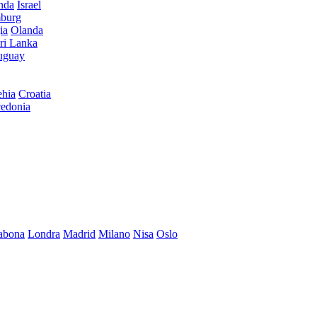
anda
Israel
burg
ia
Olanda
ri Lanka
uguay
hia
Croatia
edonia
abona
Londra
Madrid
Milano
Nisa
Oslo