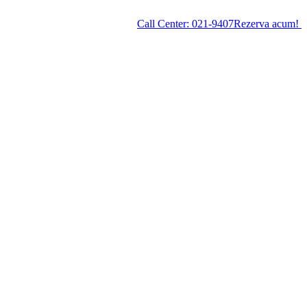
Call Center:
021-9407
Rezerva acum!