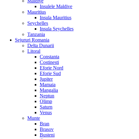
Maldive
Insulele Maldive
Mauritius
Insula Mauritius
Seychelles
Insula Seychelles
Tanzania
Sejururi Romania
Delta Dunarii
Litoral
Constanta
Costinesti
Eforie Nord
Eforie Sud
Jupiter
Mamaia
Mangalia
Neptun
Olimp
Saturn
Venus
Munte
Bran
Brasov
Busteni