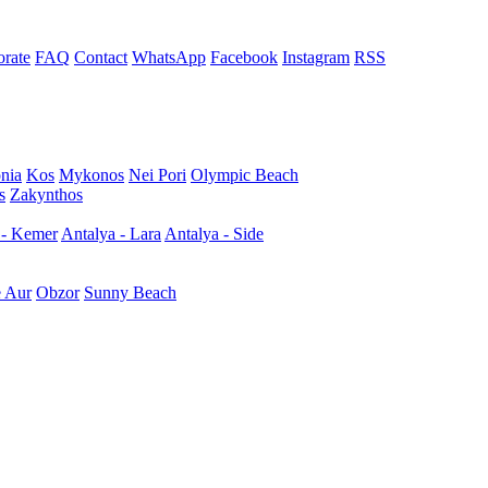
rate
FAQ
Contact
WhatsApp
Facebook
Instagram
RSS
nia
Kos
Mykonos
Nei Pori
Olympic Beach
s
Zakynthos
 - Kemer
Antalya - Lara
Antalya - Side
e Aur
Obzor
Sunny Beach