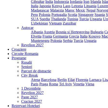
Gibraltar
India
Indonezia
Iordania
Iran
Irlanda
Isl
Italia
Japonia
Kenya
Laos
Letonia
Lituania
Luxem
Madagascar
Malaezia
Maroc
Mexic
Nepal
Norveg
Peru
Polonia
Portugalia
Scotia
Singapore
Spania
S
SUA
Suedia
Thailanda
Tunisia
Turcia
Ungaria
Ur
Uzbekistan
Vietnam
Zanzibar
Autocar
Albania
Austria
Bosnia si Hertegovina
Bulgaria
Ce
Elvetia
Franta
Germania
Grecia
Italia
Kosovo
Mac
Muntenegru
Polonia
Serbia
Turcia
Ungaria
Revelion 2027
Croaziere
Circuite Romania
Programe
Rusalii
Seniori
Parcuri de distractie
City Break
Atena
Barcelona
Berlin
Eilat
Florenta
Larnaca
Lis
Paris
Praga
Roma
Tel Aviv
Venetia
Viena
1 Decembrie
Revelion 2027
Paste 2027
Craciun 2027
Rezervari Hoteluri