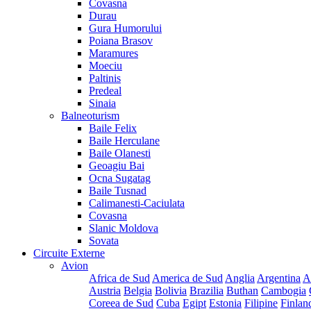
Covasna
Durau
Gura Humorului
Poiana Brasov
Maramures
Moeciu
Paltinis
Predeal
Sinaia
Balneoturism
Baile Felix
Baile Herculane
Baile Olanesti
Geoagiu Bai
Ocna Sugatag
Baile Tusnad
Calimanesti-Caciulata
Covasna
Slanic Moldova
Sovata
Circuite Externe
Avion
Africa de Sud
America de Sud
Anglia
Argentina
A
Austria
Belgia
Bolivia
Brazilia
Buthan
Cambogia
Coreea de Sud
Cuba
Egipt
Estonia
Filipine
Finlan