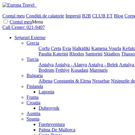
Contul meu
Conditii de calatorie
Impresii
B2B
CLUB ET
Blog
Corpo
Contul meu
Menu
Call Center:
021-9407
Sejururi Externe
Grecia
Corfu
Creta
Evia
Halkidiki
Kamena Vourla
Kefalo
Paralia Katerini
Rhodos
Santorini
Skiathos
Thasso
Turcia
Antalya
Antalya - Alanya
Antalya - Belek
Antalya
Bodrum
Fethiye
Kusadasi
Marmaris
Bulgaria
Albena
Constantin & Elena
Nessebar
Nisipurile d
Finlanda
Laponia
Franta
Croatia
Dubrovnik
Austria
Spania
Fuerteventura
Palma De Mallorca