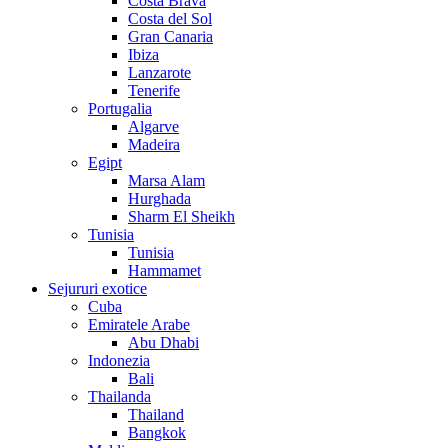
Costa Brava
Costa del Sol
Gran Canaria
Ibiza
Lanzarote
Tenerife
Portugalia
Algarve
Madeira
Egipt
Marsa Alam
Hurghada
Sharm El Sheikh
Tunisia
Tunisia
Hammamet
Sejururi exotice
Cuba
Emiratele Arabe
Abu Dhabi
Indonezia
Bali
Thailanda
Thailand
Bangkok