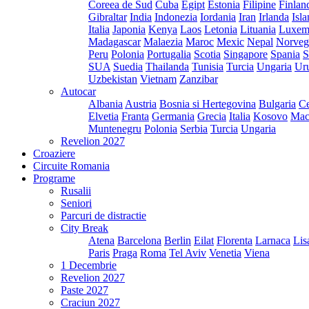
Coreea de Sud
Cuba
Egipt
Estonia
Filipine
Finlan
Gibraltar
India
Indonezia
Iordania
Iran
Irlanda
Isl
Italia
Japonia
Kenya
Laos
Letonia
Lituania
Luxem
Madagascar
Malaezia
Maroc
Mexic
Nepal
Norveg
Peru
Polonia
Portugalia
Scotia
Singapore
Spania
S
SUA
Suedia
Thailanda
Tunisia
Turcia
Ungaria
Ur
Uzbekistan
Vietnam
Zanzibar
Autocar
Albania
Austria
Bosnia si Hertegovina
Bulgaria
Ce
Elvetia
Franta
Germania
Grecia
Italia
Kosovo
Mac
Muntenegru
Polonia
Serbia
Turcia
Ungaria
Revelion 2027
Croaziere
Circuite Romania
Programe
Rusalii
Seniori
Parcuri de distractie
City Break
Atena
Barcelona
Berlin
Eilat
Florenta
Larnaca
Lis
Paris
Praga
Roma
Tel Aviv
Venetia
Viena
1 Decembrie
Revelion 2027
Paste 2027
Craciun 2027