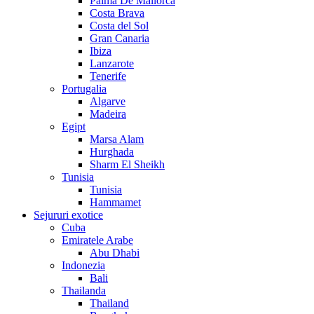
Palma De Mallorca
Costa Brava
Costa del Sol
Gran Canaria
Ibiza
Lanzarote
Tenerife
Portugalia
Algarve
Madeira
Egipt
Marsa Alam
Hurghada
Sharm El Sheikh
Tunisia
Tunisia
Hammamet
Sejururi exotice
Cuba
Emiratele Arabe
Abu Dhabi
Indonezia
Bali
Thailanda
Thailand