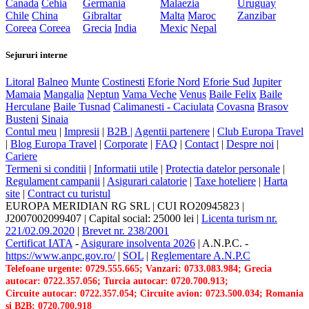
Canada
Cehia
Germania
Malaezia
Uruguay
Chile
China
Gibraltar
Malta
Maroc
Zanzibar
Coreea
Coreea
Grecia
India
Mexic
Nepal
Sejururi interne
Litoral
Balneo
Munte
Costinesti
Eforie Nord
Eforie Sud
Jupiter
Mamaia
Mangalia
Neptun
Vama Veche
Venus
Baile Felix
Baile
Herculane
Baile Tusnad
Calimanesti - Caciulata
Covasna
Brasov
Busteni
Sinaia
Contul meu
|
Impresii
|
B2B |
Agentii partenere
|
Club Europa Travel
|
Blog Europa Travel
|
Corporate
|
FAQ
|
Contact
|
Despre noi
|
Cariere
Termeni si conditii
|
Informatii utile
|
Protectia datelor personale
|
Regulament campanii
|
Asigurari calatorie
|
Taxe hoteliere
|
Harta
site
|
Contract cu turistul
EUROPA MERIDIAN RG SRL
|
CUI RO20945823
|
J2007002099407
|
Capital social: 25000 lei
|
Licenta turism nr.
221/02.09.2020
|
Brevet nr. 238/2001
Certificat IATA
-
Asigurare insolventa 2026
|
A.N.P.C.
-
https://www.anpc.gov.ro/
|
SOL
|
Reglementare A.N.P.C
Telefoane urgente: 0729.555.665; Vanzari: 0733.083.984; Grecia
autocar: 0722.357.056; Turcia autocar: 0720.700.913;
Circuite autocar: 0722.357.054; Circuite avion: 0723.500.034; Romania
si B2B: 0720.700.918