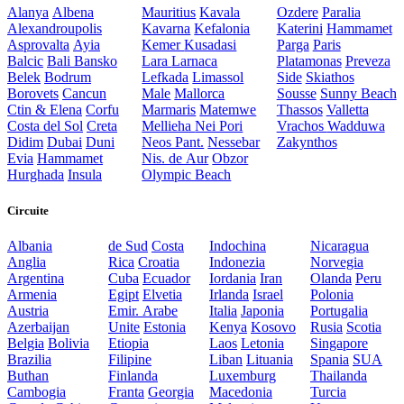
Alanya
Albena
Mauritius
Kavala
Ozdere
Paralia
Alexandroupolis
Kavarna
Kefalonia
Katerini
Hammamet
Asprovalta
Ayia
Kemer
Kusadasi
Parga
Paris
Balcic
Bali
Bansko
Lara
Larnaca
Platamonas
Preveza
Belek
Bodrum
Lefkada
Limassol
Side
Skiathos
Borovets
Cancun
Male
Mallorca
Sousse
Sunny Beach
Ctin & Elena
Corfu
Marmaris
Matemwe
Thassos
Valletta
Costa del Sol
Creta
Mellieha
Nei Pori
Vrachos
Wadduwa
Didim
Dubai
Duni
Neos Pant.
Nessebar
Zakynthos
Evia
Hammamet
Nis. de Aur
Obzor
Hurghada
Insula
Olympic Beach
Circuite
Albania
de Sud
Costa
Indochina
Nicaragua
Anglia
Rica
Croatia
Indonezia
Norvegia
Argentina
Cuba
Ecuador
Iordania
Iran
Olanda
Peru
Armenia
Egipt
Elvetia
Irlanda
Israel
Polonia
Austria
Emir. Arabe
Italia
Japonia
Portugalia
Azerbaijan
Unite
Estonia
Kenya
Kosovo
Rusia
Scotia
Belgia
Bolivia
Etiopia
Laos
Letonia
Singapore
Brazilia
Filipine
Liban
Lituania
Spania
SUA
Buthan
Finlanda
Luxemburg
Thailanda
Cambogia
Franta
Georgia
Macedonia
Turcia