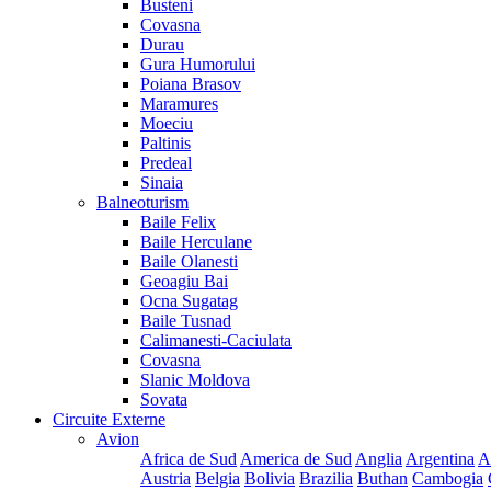
Busteni
Covasna
Durau
Gura Humorului
Poiana Brasov
Maramures
Moeciu
Paltinis
Predeal
Sinaia
Balneoturism
Baile Felix
Baile Herculane
Baile Olanesti
Geoagiu Bai
Ocna Sugatag
Baile Tusnad
Calimanesti-Caciulata
Covasna
Slanic Moldova
Sovata
Circuite Externe
Avion
Africa de Sud
America de Sud
Anglia
Argentina
A
Austria
Belgia
Bolivia
Brazilia
Buthan
Cambogia