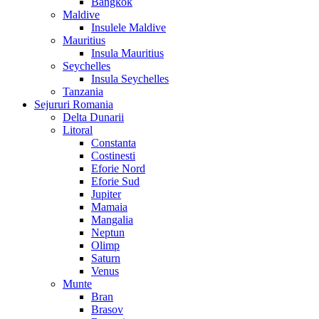
Bangkok
Maldive
Insulele Maldive
Mauritius
Insula Mauritius
Seychelles
Insula Seychelles
Tanzania
Sejururi Romania
Delta Dunarii
Litoral
Constanta
Costinesti
Eforie Nord
Eforie Sud
Jupiter
Mamaia
Mangalia
Neptun
Olimp
Saturn
Venus
Munte
Bran
Brasov