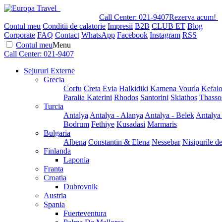
Call Center:
021-9407
Rezerva acum!
Contul meu
Conditii de calatorie
Impresii
B2B
CLUB ET
Blog
Corporate
FAQ
Contact
WhatsApp
Facebook
Instagram
RSS
Contul meu
Menu
Call Center:
021-9407
Sejururi Externe
Grecia
Corfu
Creta
Evia
Halkidiki
Kamena Vourla
Kefalo
Paralia Katerini
Rhodos
Santorini
Skiathos
Thasso
Turcia
Antalya
Antalya - Alanya
Antalya - Belek
Antalya
Bodrum
Fethiye
Kusadasi
Marmaris
Bulgaria
Albena
Constantin & Elena
Nessebar
Nisipurile d
Finlanda
Laponia
Franta
Croatia
Dubrovnik
Austria
Spania
Fuerteventura