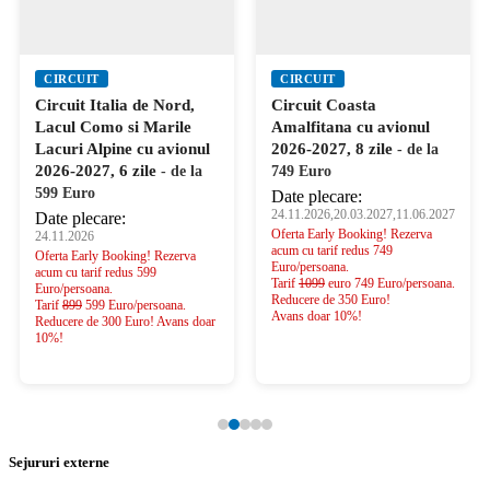
CIRCUIT
CIRCUIT
Circuit Italia de Nord,
Circuit Coasta
Lacul Como si Marile
Amalfitana cu avionul
Lacuri Alpine cu avionul
2026-2027, 8 zile
- de la
2026-2027, 6 zile
- de la
749 Euro
599 Euro
Date plecare:
24.11.2026,20.03.2027,11.06.2027
Date plecare:
Oferta Early Booking! Rezerva
24.11.2026
acum cu tarif redus 749
Oferta Early Booking! Rezerva
Euro/persoana.
acum cu tarif redus 599
Tarif
1099
euro 749 Euro/persoana.
Euro/persoana.
Reducere de 350 Euro!
Tarif
899
599 Euro/persoana.
Avans doar 10%!
Reducere de 300 Euro! Avans doar
10%!
Sejururi externe