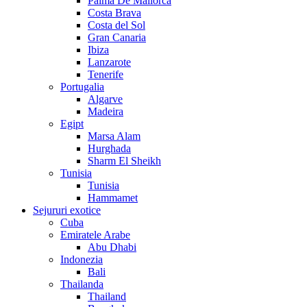
Palma De Mallorca
Costa Brava
Costa del Sol
Gran Canaria
Ibiza
Lanzarote
Tenerife
Portugalia
Algarve
Madeira
Egipt
Marsa Alam
Hurghada
Sharm El Sheikh
Tunisia
Tunisia
Hammamet
Sejururi exotice
Cuba
Emiratele Arabe
Abu Dhabi
Indonezia
Bali
Thailanda
Thailand