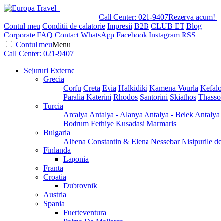
Call Center:
021-9407
Rezerva acum!
Contul meu
Conditii de calatorie
Impresii
B2B
CLUB ET
Blog
Corporate
FAQ
Contact
WhatsApp
Facebook
Instagram
RSS
Contul meu
Menu
Call Center:
021-9407
Sejururi Externe
Grecia
Corfu
Creta
Evia
Halkidiki
Kamena Vourla
Kefalo
Paralia Katerini
Rhodos
Santorini
Skiathos
Thasso
Turcia
Antalya
Antalya - Alanya
Antalya - Belek
Antalya
Bodrum
Fethiye
Kusadasi
Marmaris
Bulgaria
Albena
Constantin & Elena
Nessebar
Nisipurile d
Finlanda
Laponia
Franta
Croatia
Dubrovnik
Austria
Spania
Fuerteventura