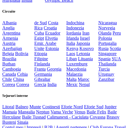
Hurghada
Insula
Olympic Beach
Circuite
Albania
de Sud
Costa
Indochina
Nicaragua
Anglia
Rica
Croatia
Indonezia
Norvegia
Argentina
Cuba
Ecuador
Iordania
Iran
Olanda
Peru
Armenia
Egipt
Elvetia
Irlanda
Israel
Polonia
Austria
Emir. Arabe
Italia
Japonia
Portugalia
Azerbaijan
Unite
Estonia
Kenya
Kosovo
Rusia
Scotia
Belgia
Bolivia
Etiopia
Laos
Letonia
Singapore
Brazilia
Filipine
Liban
Lituania
Spania
SUA
Buthan
Finlanda
Luxemburg
Thailanda
Cambogia
Franta
Georgia
Macedonia
Turcia
Canada
Cehia
Germania
Malaezia
Uruguay
Chile
China
Gibraltar
Malta
Maroc
Zanzibar
Coreea
Coreea
Grecia
India
Mexic
Nepal
Sejururi interne
Litoral
Balneo
Munte
Costinesti
Eforie Nord
Eforie Sud
Jupiter
Mamaia
Mangalia
Neptun
Vama Veche
Venus
Baile Felix
Baile
Herculane
Baile Tusnad
Calimanesti - Caciulata
Covasna
Brasov
Busteni
Sinaia
Contul meu
|
Impresii
|
B2B |
Agentii partenere
|
Club Europa Travel