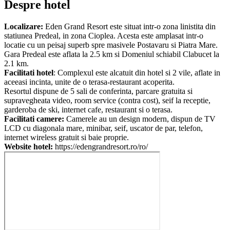
Despre hotel
Localizare:
Eden Grand Resort este situat intr-o zona linistita din
statiunea Predeal, in zona Cioplea. Acesta este amplasat intr-o
locatie cu un peisaj superb spre masivele Postavaru si Piatra Mare.
Gara Predeal este aflata la 2.5 km si Domeniul schiabil Clabucet la
2.1 km.
Facilitati hotel
: Complexul este alcatuit din hotel si 2 vile, aflate in
aceeasi incinta, unite de o terasa-restaurant acoperita.
Resortul dispune de 5 sali de conferinta, parcare gratuita si
supravegheata video, room service (contra cost), seif la receptie,
garderoba de ski, internet cafe, restaurant si o terasa.
Facilitati camere:
Camerele au un design modern, dispun de TV
LCD cu diagonala mare, minibar, seif, uscator de par, telefon,
internet wireless gratuit si baie proprie.
Website hotel:
https://edengrandresort.ro/ro/