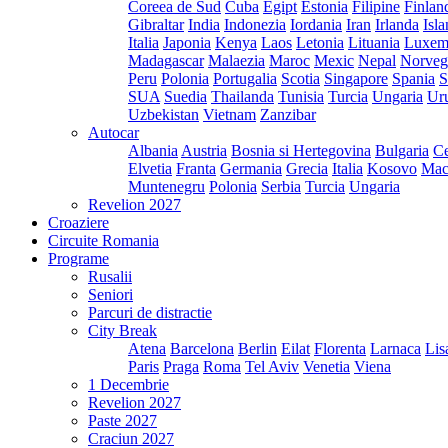
Coreea de Sud
Cuba
Egipt
Estonia
Filipine
Finlan
Gibraltar
India
Indonezia
Iordania
Iran
Irlanda
Isl
Italia
Japonia
Kenya
Laos
Letonia
Lituania
Luxem
Madagascar
Malaezia
Maroc
Mexic
Nepal
Norveg
Peru
Polonia
Portugalia
Scotia
Singapore
Spania
S
SUA
Suedia
Thailanda
Tunisia
Turcia
Ungaria
Ur
Uzbekistan
Vietnam
Zanzibar
Autocar
Albania
Austria
Bosnia si Hertegovina
Bulgaria
Ce
Elvetia
Franta
Germania
Grecia
Italia
Kosovo
Mac
Muntenegru
Polonia
Serbia
Turcia
Ungaria
Revelion 2027
Croaziere
Circuite Romania
Programe
Rusalii
Seniori
Parcuri de distractie
City Break
Atena
Barcelona
Berlin
Eilat
Florenta
Larnaca
Lis
Paris
Praga
Roma
Tel Aviv
Venetia
Viena
1 Decembrie
Revelion 2027
Paste 2027
Craciun 2027