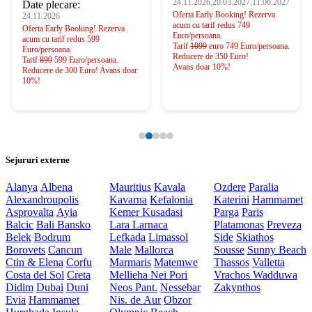
24.11.2026,20.03.2027,11.06.2027
Date plecare:
Oferta Early Booking! Rezerva
24.11.2026
acum cu tarif redus 749
Oferta Early Booking! Rezerva
Euro/persoana.
acum cu tarif redus 599
Tarif
1099
euro 749 Euro/persoana.
Euro/persoana.
Reducere de 350 Euro!
Tarif
899
599 Euro/persoana.
Avans doar 10%!
Reducere de 300 Euro! Avans doar
10%!
Sejururi externe
Alanya
Albena
Mauritius
Kavala
Ozdere
Paralia
Alexandroupolis
Kavarna
Kefalonia
Katerini
Hammamet
Asprovalta
Ayia
Kemer
Kusadasi
Parga
Paris
Balcic
Bali
Bansko
Lara
Larnaca
Platamonas
Preveza
Belek
Bodrum
Lefkada
Limassol
Side
Skiathos
Borovets
Cancun
Male
Mallorca
Sousse
Sunny Beach
Ctin & Elena
Corfu
Marmaris
Matemwe
Thassos
Valletta
Costa del Sol
Creta
Mellieha
Nei Pori
Vrachos
Wadduwa
Didim
Dubai
Duni
Neos Pant.
Nessebar
Zakynthos
Evia
Hammamet
Nis. de Aur
Obzor