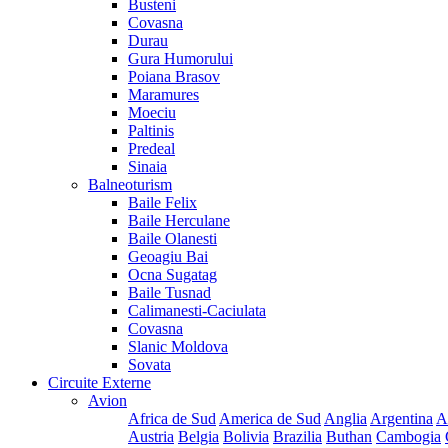
Busteni
Covasna
Durau
Gura Humorului
Poiana Brasov
Maramures
Moeciu
Paltinis
Predeal
Sinaia
Balneoturism
Baile Felix
Baile Herculane
Baile Olanesti
Geoagiu Bai
Ocna Sugatag
Baile Tusnad
Calimanesti-Caciulata
Covasna
Slanic Moldova
Sovata
Circuite Externe
Avion
Africa de Sud
America de Sud
Anglia
Argentina
A
Austria
Belgia
Bolivia
Brazilia
Buthan
Cambogia