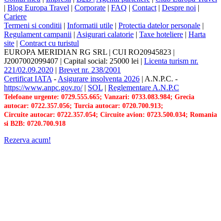
|
Blog Europa Travel
|
Corporate
|
FAQ
|
Contact
|
Despre noi
|
Cariere
Termeni si conditii
|
Informatii utile
|
Protectia datelor personale
|
Regulament campanii
|
Asigurari calatorie
|
Taxe hoteliere
|
Harta
site
|
Contract cu turistul
EUROPA MERIDIAN RG SRL
|
CUI RO20945823
|
J2007002099407
|
Capital social: 25000 lei
|
Licenta turism nr.
221/02.09.2020
|
Brevet nr. 238/2001
Certificat IATA
-
Asigurare insolventa 2026
|
A.N.P.C.
-
https://www.anpc.gov.ro/
|
SOL
|
Reglementare A.N.P.C
Telefoane urgente: 0729.555.665; Vanzari: 0733.083.984; Grecia
autocar: 0722.357.056; Turcia autocar: 0720.700.913;
Circuite autocar: 0722.357.054; Circuite avion: 0723.500.034; Romania
si B2B: 0720.700.918
Rezerva acum!