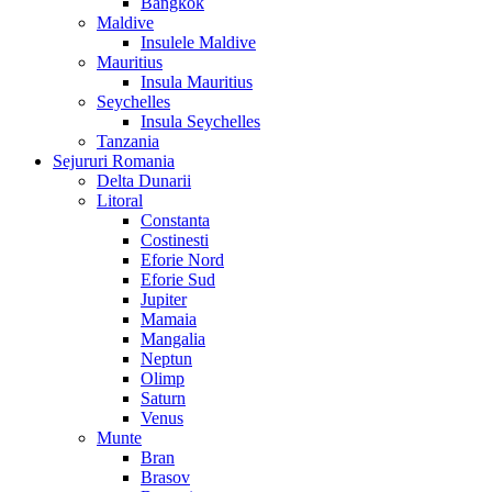
Bangkok
Maldive
Insulele Maldive
Mauritius
Insula Mauritius
Seychelles
Insula Seychelles
Tanzania
Sejururi Romania
Delta Dunarii
Litoral
Constanta
Costinesti
Eforie Nord
Eforie Sud
Jupiter
Mamaia
Mangalia
Neptun
Olimp
Saturn
Venus
Munte
Bran
Brasov