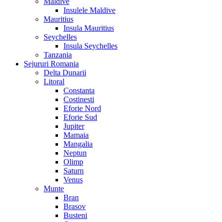
Maldive
Insulele Maldive
Mauritius
Insula Mauritius
Seychelles
Insula Seychelles
Tanzania
Sejururi Romania
Delta Dunarii
Litoral
Constanta
Costinesti
Eforie Nord
Eforie Sud
Jupiter
Mamaia
Mangalia
Neptun
Olimp
Saturn
Venus
Munte
Bran
Brasov
Busteni