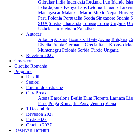
Gibraltar
India
Indonezia
Iordania
Iran
Irlanda
Isl
Italia
Japonia
Kenya
Laos
Letonia
Lituania
Luxem
Madagascar
Malaezia
Maroc
Mexic
Nepal
Norveg
Peru
Polonia
Portugalia
Scotia
Singapore
Spania
S
SUA
Suedia
Thailanda
Tunisia
Turcia
Ungaria
Ur
Uzbekistan
Vietnam
Zanzibar
Autocar
Albania
Austria
Bosnia si Hertegovina
Bulgaria
Ce
Elvetia
Franta
Germania
Grecia
Italia
Kosovo
Mac
Muntenegru
Polonia
Serbia
Turcia
Ungaria
Revelion 2027
Croaziere
Circuite Romania
Programe
Rusalii
Seniori
Parcuri de distractie
City Break
Atena
Barcelona
Berlin
Eilat
Florenta
Larnaca
Lis
Paris
Praga
Roma
Tel Aviv
Venetia
Viena
1 Decembrie
Revelion 2027
Paste 2027
Craciun 2027
Rezervari Hoteluri