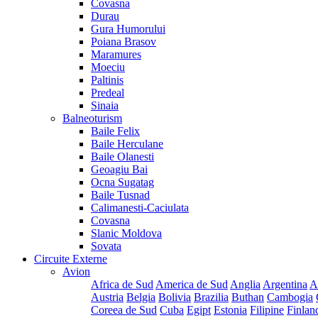
Covasna
Durau
Gura Humorului
Poiana Brasov
Maramures
Moeciu
Paltinis
Predeal
Sinaia
Balneoturism
Baile Felix
Baile Herculane
Baile Olanesti
Geoagiu Bai
Ocna Sugatag
Baile Tusnad
Calimanesti-Caciulata
Covasna
Slanic Moldova
Sovata
Circuite Externe
Avion
Africa de Sud
America de Sud
Anglia
Argentina
A
Austria
Belgia
Bolivia
Brazilia
Buthan
Cambogia
Coreea de Sud
Cuba
Egipt
Estonia
Filipine
Finlan