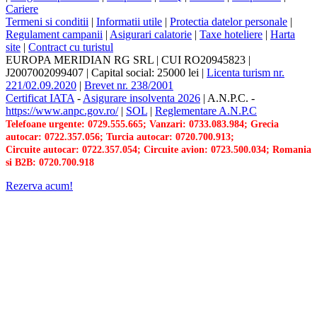
Cariere
Termeni si conditii
|
Informatii utile
|
Protectia datelor personale
|
Regulament campanii
|
Asigurari calatorie
|
Taxe hoteliere
|
Harta
site
|
Contract cu turistul
EUROPA MERIDIAN RG SRL
|
CUI RO20945823
|
J2007002099407
|
Capital social: 25000 lei
|
Licenta turism nr.
221/02.09.2020
|
Brevet nr. 238/2001
Certificat IATA
-
Asigurare insolventa 2026
|
A.N.P.C.
-
https://www.anpc.gov.ro/
|
SOL
|
Reglementare A.N.P.C
Telefoane urgente: 0729.555.665; Vanzari: 0733.083.984; Grecia
autocar: 0722.357.056; Turcia autocar: 0720.700.913;
Circuite autocar: 0722.357.054; Circuite avion: 0723.500.034; Romania
si B2B: 0720.700.918
Rezerva acum!