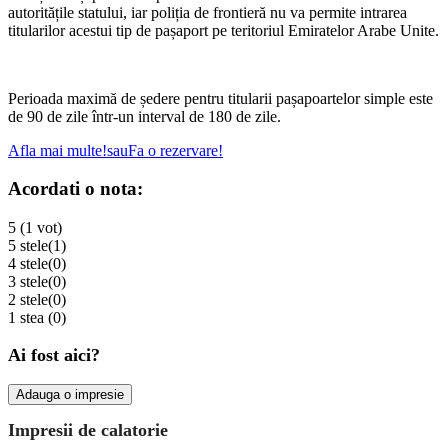
autoritățile statului, iar poliția de frontieră nu va permite intrarea
titularilor acestui tip de pașaport pe teritoriul Emiratelor Arabe Unite.
Perioada maximă de ședere pentru titularii pașapoartelor simple este
de 90 de zile într-un interval de 180 de zile.
Afla mai multe!
sau
Fa o rezervare!
Acordati o nota:
5 (1 vot)
5 stele
(1)
4 stele
(0)
3 stele
(0)
2 stele
(0)
1 stea
(0)
Ai fost aici?
Adauga o impresie
Impresii de calatorie