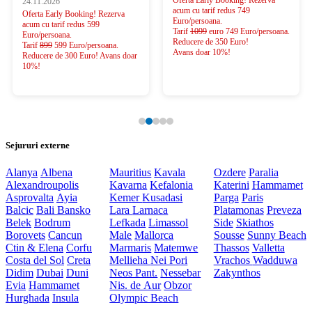
24.11.2026
acum cu tarif redus 749
Oferta Early Booking! Rezerva
Euro/persoana.
acum cu tarif redus 599
Tarif
1099
euro 749 Euro/persoana.
Euro/persoana.
Reducere de 350 Euro!
Tarif
899
599 Euro/persoana.
Avans doar 10%!
Reducere de 300 Euro! Avans doar
10%!
Sejururi externe
Alanya
Albena
Mauritius
Kavala
Ozdere
Paralia
Alexandroupolis
Kavarna
Kefalonia
Katerini
Hammamet
Asprovalta
Ayia
Kemer
Kusadasi
Parga
Paris
Balcic
Bali
Bansko
Lara
Larnaca
Platamonas
Preveza
Belek
Bodrum
Lefkada
Limassol
Side
Skiathos
Borovets
Cancun
Male
Mallorca
Sousse
Sunny Beach
Ctin & Elena
Corfu
Marmaris
Matemwe
Thassos
Valletta
Costa del Sol
Creta
Mellieha
Nei Pori
Vrachos
Wadduwa
Didim
Dubai
Duni
Neos Pant.
Nessebar
Zakynthos
Evia
Hammamet
Nis. de Aur
Obzor
Hurghada
Insula
Olympic Beach