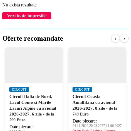
Nu exista rezultate
Vezi toate impresiile
Oferte recomandate
‹
›
CIRCUIT
CIRCUIT
Circuit Italia de Nord,
Circuit Coasta
Lacul Como si Marile
Amalfitana cu avionul
Lacuri Alpine cu avionul
2026-2027, 8 zile
- de la
2026-2027, 6 zile
- de la
749 Euro
599 Euro
Date plecare:
24.11.2026,20.03.2027,11.06.2027
Date plecare:
Oferta Early Booking! Rezerva