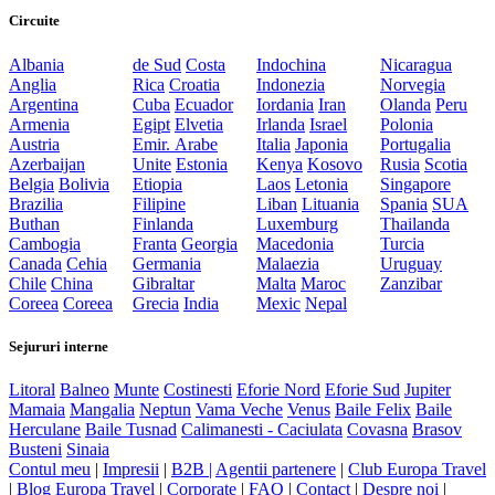
Circuite
Albania
de Sud
Costa
Indochina
Nicaragua
Anglia
Rica
Croatia
Indonezia
Norvegia
Argentina
Cuba
Ecuador
Iordania
Iran
Olanda
Peru
Armenia
Egipt
Elvetia
Irlanda
Israel
Polonia
Austria
Emir. Arabe
Italia
Japonia
Portugalia
Azerbaijan
Unite
Estonia
Kenya
Kosovo
Rusia
Scotia
Belgia
Bolivia
Etiopia
Laos
Letonia
Singapore
Brazilia
Filipine
Liban
Lituania
Spania
SUA
Buthan
Finlanda
Luxemburg
Thailanda
Cambogia
Franta
Georgia
Macedonia
Turcia
Canada
Cehia
Germania
Malaezia
Uruguay
Chile
China
Gibraltar
Malta
Maroc
Zanzibar
Coreea
Coreea
Grecia
India
Mexic
Nepal
Sejururi interne
Litoral
Balneo
Munte
Costinesti
Eforie Nord
Eforie Sud
Jupiter
Mamaia
Mangalia
Neptun
Vama Veche
Venus
Baile Felix
Baile
Herculane
Baile Tusnad
Calimanesti - Caciulata
Covasna
Brasov
Busteni
Sinaia
Contul meu
|
Impresii
|
B2B |
Agentii partenere
|
Club Europa Travel
|
Blog Europa Travel
|
Corporate
|
FAQ
|
Contact
|
Despre noi
|