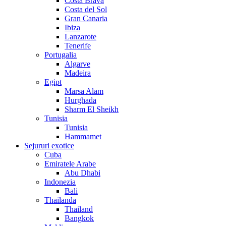
Costa Brava
Costa del Sol
Gran Canaria
Ibiza
Lanzarote
Tenerife
Portugalia
Algarve
Madeira
Egipt
Marsa Alam
Hurghada
Sharm El Sheikh
Tunisia
Tunisia
Hammamet
Sejururi exotice
Cuba
Emiratele Arabe
Abu Dhabi
Indonezia
Bali
Thailanda
Thailand
Bangkok