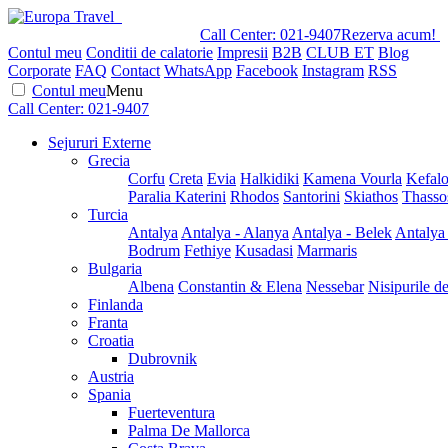
Call Center:
021-9407
Rezerva acum!
Contul meu
Conditii de calatorie
Impresii
B2B
CLUB ET
Blog
Corporate
FAQ
Contact
WhatsApp
Facebook
Instagram
RSS
Contul meu
Menu
Call Center:
021-9407
Sejururi Externe
Grecia
Corfu
Creta
Evia
Halkidiki
Kamena Vourla
Kefalo
Paralia Katerini
Rhodos
Santorini
Skiathos
Thasso
Turcia
Antalya
Antalya - Alanya
Antalya - Belek
Antalya
Bodrum
Fethiye
Kusadasi
Marmaris
Bulgaria
Albena
Constantin & Elena
Nessebar
Nisipurile d
Finlanda
Franta
Croatia
Dubrovnik
Austria
Spania
Fuerteventura
Palma De Mallorca