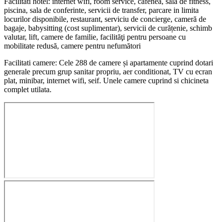
Facilitati hotel: internet wifi, room service, cafenea, sala de fitness,
piscina, sala de conferinte, servicii de transfer, parcare in limita
locurilor disponibile, restaurant, serviciu de concierge, cameră de
bagaje, babysitting (cost suplimentar), servicii de curățenie, schimb
valutar, lift, camere de familie, facilităţi pentru persoane cu
mobilitate redusă, camere pentru nefumători
Facilitati camere: Cele 288 de camere și apartamente cuprind dotari
generale precum grup sanitar propriu, aer conditionat, TV cu ecran
plat, minibar, internet wifi, seif. Unele camere cuprind si chicineta
complet utilata.