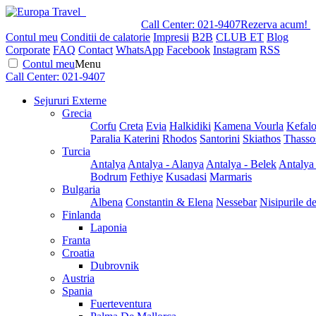
Call Center:
021-9407
Rezerva acum!
Contul meu
Conditii de calatorie
Impresii
B2B
CLUB ET
Blog
Corporate
FAQ
Contact
WhatsApp
Facebook
Instagram
RSS
Contul meu
Menu
Call Center:
021-9407
Sejururi Externe
Grecia
Corfu
Creta
Evia
Halkidiki
Kamena Vourla
Kefalo
Paralia Katerini
Rhodos
Santorini
Skiathos
Thasso
Turcia
Antalya
Antalya - Alanya
Antalya - Belek
Antalya
Bodrum
Fethiye
Kusadasi
Marmaris
Bulgaria
Albena
Constantin & Elena
Nessebar
Nisipurile d
Finlanda
Laponia
Franta
Croatia
Dubrovnik
Austria
Spania
Fuerteventura