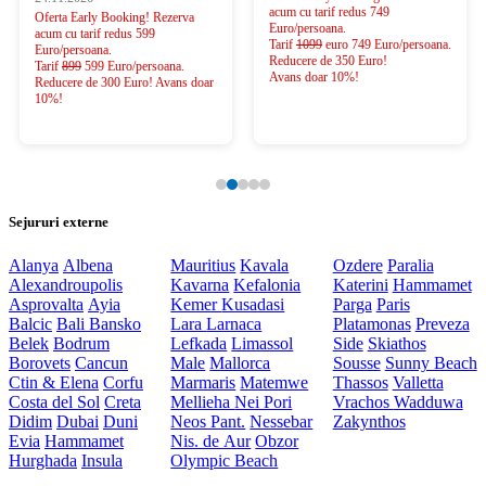
acum cu tarif redus 749
Oferta Early Booking! Rezerva
Euro/persoana.
acum cu tarif redus 599
Tarif
1099
euro 749 Euro/persoana.
Euro/persoana.
Reducere de 350 Euro!
Tarif
899
599 Euro/persoana.
Avans doar 10%!
Reducere de 300 Euro! Avans doar
10%!
Sejururi externe
Alanya
Albena
Mauritius
Kavala
Ozdere
Paralia
Alexandroupolis
Kavarna
Kefalonia
Katerini
Hammamet
Asprovalta
Ayia
Kemer
Kusadasi
Parga
Paris
Balcic
Bali
Bansko
Lara
Larnaca
Platamonas
Preveza
Belek
Bodrum
Lefkada
Limassol
Side
Skiathos
Borovets
Cancun
Male
Mallorca
Sousse
Sunny Beach
Ctin & Elena
Corfu
Marmaris
Matemwe
Thassos
Valletta
Costa del Sol
Creta
Mellieha
Nei Pori
Vrachos
Wadduwa
Didim
Dubai
Duni
Neos Pant.
Nessebar
Zakynthos
Evia
Hammamet
Nis. de Aur
Obzor
Hurghada
Insula
Olympic Beach