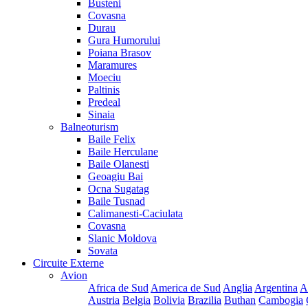
Busteni
Covasna
Durau
Gura Humorului
Poiana Brasov
Maramures
Moeciu
Paltinis
Predeal
Sinaia
Balneoturism
Baile Felix
Baile Herculane
Baile Olanesti
Geoagiu Bai
Ocna Sugatag
Baile Tusnad
Calimanesti-Caciulata
Covasna
Slanic Moldova
Sovata
Circuite Externe
Avion
Africa de Sud
America de Sud
Anglia
Argentina
A
Austria
Belgia
Bolivia
Brazilia
Buthan
Cambogia