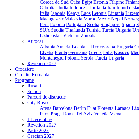
Coreea de Sud
Cuba
Egipt
Estonia
Filipine
Finlan
Gibraltar
India
Indonezia
Iordania
Iran
Irlanda
Isl
Italia
Japonia
Kenya
Laos
Letonia
Lituania
Luxem
Madagascar
Malaezia
Maroc
Mexic
Nepal
Norveg
Peru
Polonia
Portugalia
Scotia
Singapore
Spania
S
SUA
Suedia
Thailanda
Tunisia
Turcia
Ungaria
Ur
Uzbekistan
Vietnam
Zanzibar
Autocar
Albania
Austria
Bosnia si Hertegovina
Bulgaria
Ce
Elvetia
Franta
Germania
Grecia
Italia
Kosovo
Mac
Muntenegru
Polonia
Serbia
Turcia
Ungaria
Revelion 2027
Croaziere
Circuite Romania
Programe
Rusalii
Seniori
Parcuri de distractie
City Break
Atena
Barcelona
Berlin
Eilat
Florenta
Larnaca
Lis
Paris
Praga
Roma
Tel Aviv
Venetia
Viena
1 Decembrie
Revelion 2027
Paste 2027
Craciun 2027