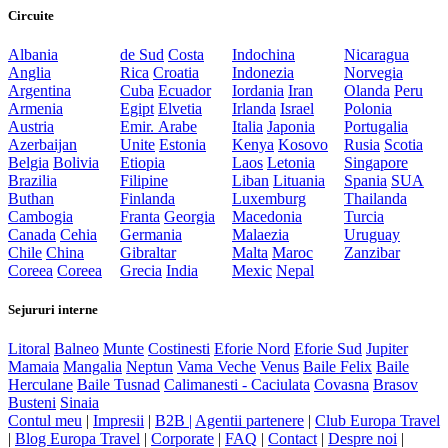
Circuite
Albania
de Sud
Costa
Indochina
Nicaragua
Anglia
Rica
Croatia
Indonezia
Norvegia
Argentina
Cuba
Ecuador
Iordania
Iran
Olanda
Peru
Armenia
Egipt
Elvetia
Irlanda
Israel
Polonia
Austria
Emir. Arabe
Italia
Japonia
Portugalia
Azerbaijan
Unite
Estonia
Kenya
Kosovo
Rusia
Scotia
Belgia
Bolivia
Etiopia
Laos
Letonia
Singapore
Brazilia
Filipine
Liban
Lituania
Spania
SUA
Buthan
Finlanda
Luxemburg
Thailanda
Cambogia
Franta
Georgia
Macedonia
Turcia
Canada
Cehia
Germania
Malaezia
Uruguay
Chile
China
Gibraltar
Malta
Maroc
Zanzibar
Coreea
Coreea
Grecia
India
Mexic
Nepal
Sejururi interne
Litoral
Balneo
Munte
Costinesti
Eforie Nord
Eforie Sud
Jupiter
Mamaia
Mangalia
Neptun
Vama Veche
Venus
Baile Felix
Baile
Herculane
Baile Tusnad
Calimanesti - Caciulata
Covasna
Brasov
Busteni
Sinaia
Contul meu
|
Impresii
|
B2B |
Agentii partenere
|
Club Europa Travel
|
Blog Europa Travel
|
Corporate
|
FAQ
|
Contact
|
Despre noi
|