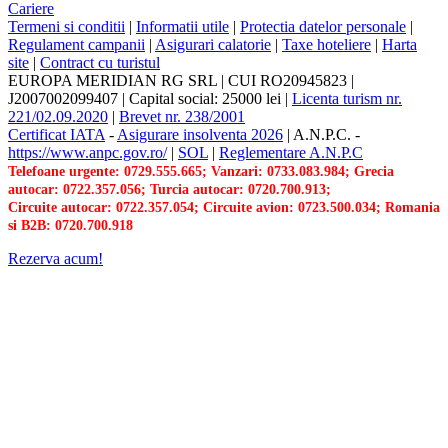
Cariere
Termeni si conditii
|
Informatii utile
|
Protectia datelor personale
|
Regulament campanii
|
Asigurari calatorie
|
Taxe hoteliere
|
Harta
site
|
Contract cu turistul
EUROPA MERIDIAN RG SRL
|
CUI RO20945823
|
J2007002099407
|
Capital social: 25000 lei
|
Licenta turism nr.
221/02.09.2020
|
Brevet nr. 238/2001
Certificat IATA
-
Asigurare insolventa 2026
|
A.N.P.C.
-
https://www.anpc.gov.ro/
|
SOL
|
Reglementare A.N.P.C
Telefoane urgente: 0729.555.665; Vanzari: 0733.083.984; Grecia
autocar: 0722.357.056; Turcia autocar: 0720.700.913;
Circuite autocar: 0722.357.054; Circuite avion: 0723.500.034; Romania
si B2B: 0720.700.918
Rezerva acum!