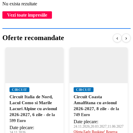
Nu exista rezultate
Vezi toate impresiile
Oferte recomandate
‹
›
CIRCUIT
CIRCUIT
Circuit Italia de Nord,
Circuit Coasta
Lacul Como si Marile
Amalfitana cu avionul
Lacuri Alpine cu avionul
2026-2027, 8 zile
- de la
2026-2027, 6 zile
- de la
749 Euro
599 Euro
Date plecare:
24.11.2026,20.03.2027,11.06.2027
Date plecare:
Oferta Early Booking! Rezerva
24.11.2026