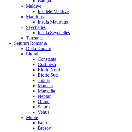
Bangkok
Maldive
Insulele Maldive
Mauritius
Insula Mauritius
Seychelles
Insula Seychelles
Tanzania
Sejururi Romania
Delta Dunarii
Litoral
Constanta
Costinesti
Eforie Nord
Eforie Sud
Jupiter
Mamaia
Mangalia
Neptun
Olimp
Saturn
Venus
Munte
Bran
Brasov