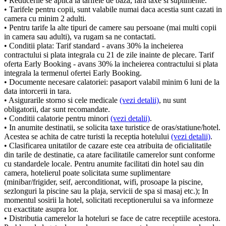
• Reducerile se aplica la tarifele de baza, fara taxe si suplimente.
• Tarifele pentru copii, sunt valabile numai daca acestia sunt cazati in
camera cu minim 2 adulti.
• Pentru tarife la alte tipuri de camere sau persoane (mai multi copii
in camera sau adulti), va rugam sa ne contactati.
• Conditii plata: Tarif standard - avans 30% la incheierea
contractului si plata integrala cu 21 de zile inainte de plecare. Tarif
oferta Early Booking - avans 30% la incheierea contractului si plata
integrala la termenul ofertei Early Booking.
• Documente necesare calatoriei: pasaport valabil minim 6 luni de la
data intorcerii in tara.
• Asigurarile storno si cele medicale
(vezi detalii)
, nu sunt
obligatorii, dar sunt recomandate.
• Conditii calatorie pentru minori
(vezi detalii)
.
• In anumite destinatii, se solicita taxe turistice de oras/statiune/hotel.
Acestea se achita de catre turisti la receptia hotelului
(vezi detalii)
.
• Clasificarea unitatilor de cazare este cea atribuita de oficialitatile
din tarile de destinatie, ca atare facilitatile camerelor sunt conforme
cu standardele locale. Pentru anumite facilitati din hotel sau din
camera, hotelierul poate solicitata sume suplimentare
(minibar/frigider, seif, aerconditionat, wifi, prosoape la piscine,
sezlonguri la piscine sau la plaja, servicii de spa si masaj etc.); In
momentul sosirii la hotel, solicitati receptionerului sa va informeze
cu exactitate asupra lor.
• Distributia camerelor la hoteluri se face de catre receptiile acestora.