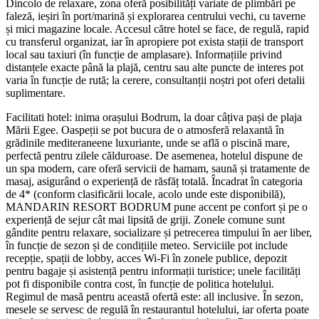
Dincolo de relaxare, zona oferă posibilități variate de plimbări pe
faleză, ieșiri în port/marină și explorarea centrului vechi, cu taverne
și mici magazine locale. Accesul către hotel se face, de regulă, rapid
cu transferul organizat, iar în apropiere pot exista stații de transport
local sau taxiuri (în funcție de amplasare). Informațiile privind
distanțele exacte până la plajă, centru sau alte puncte de interes pot
varia în funcție de rută; la cerere, consultanții noștri pot oferi detalii
suplimentare.
Facilitati hotel: inima orașului Bodrum, la doar câțiva pași de plaja
Mării Egee. Oaspeții se pot bucura de o atmosferă relaxantă în
grădinile mediteraneene luxuriante, unde se află o piscină mare,
perfectă pentru zilele călduroase. De asemenea, hotelul dispune de
un spa modern, care oferă servicii de hamam, saună și tratamente de
masaj, asigurând o experiență de răsfăț totală. Încadrat în categoria
de 4* (conform clasificării locale, acolo unde este disponibilă),
MANDARIN RESORT BODRUM pune accent pe confort și pe o
experiență de sejur cât mai lipsită de griji. Zonele comune sunt
gândite pentru relaxare, socializare și petrecerea timpului în aer liber,
în funcție de sezon și de condițiile meteo. Serviciile pot include
recepție, spații de lobby, acces Wi‑Fi în zonele publice, depozit
pentru bagaje și asistență pentru informații turistice; unele facilități
pot fi disponibile contra cost, în funcție de politica hotelului.
Regimul de masă pentru această ofertă este: all inclusive. În sezon,
mesele se servesc de regulă în restaurantul hotelului, iar oferta poate