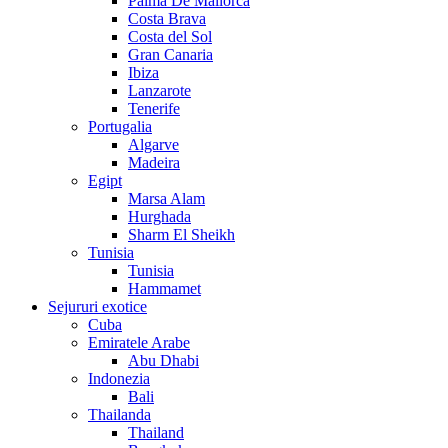
Palma De Mallorca
Costa Brava
Costa del Sol
Gran Canaria
Ibiza
Lanzarote
Tenerife
Portugalia
Algarve
Madeira
Egipt
Marsa Alam
Hurghada
Sharm El Sheikh
Tunisia
Tunisia
Hammamet
Sejururi exotice
Cuba
Emiratele Arabe
Abu Dhabi
Indonezia
Bali
Thailanda
Thailand