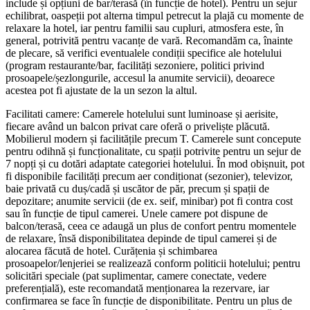
include și opțiuni de bar/terasă (în funcție de hotel). Pentru un sejur
echilibrat, oaspeții pot alterna timpul petrecut la plajă cu momente de
relaxare la hotel, iar pentru familii sau cupluri, atmosfera este, în
general, potrivită pentru vacanțe de vară. Recomandăm ca, înainte
de plecare, să verifici eventualele condiții specifice ale hotelului
(program restaurante/bar, facilități sezoniere, politici privind
prosoapele/șezlongurile, accesul la anumite servicii), deoarece
acestea pot fi ajustate de la un sezon la altul.
Facilitati camere: Camerele hotelului sunt luminoase și aerisite,
fiecare având un balcon privat care oferă o priveliște plăcută.
Mobilierul modern și facilitățile precum T. Camerele sunt concepute
pentru odihnă și funcționalitate, cu spații potrivite pentru un sejur de
7 nopți și cu dotări adaptate categoriei hotelului. În mod obișnuit, pot
fi disponibile facilități precum aer condiționat (sezonier), televizor,
baie privată cu duș/cadă și uscător de păr, precum și spații de
depozitare; anumite servicii (de ex. seif, minibar) pot fi contra cost
sau în funcție de tipul camerei. Unele camere pot dispune de
balcon/terasă, ceea ce adaugă un plus de confort pentru momentele
de relaxare, însă disponibilitatea depinde de tipul camerei și de
alocarea făcută de hotel. Curățenia și schimbarea
prosoapelor/lenjeriei se realizează conform politicii hotelului; pentru
solicitări speciale (pat suplimentar, camere conectate, vedere
preferențială), este recomandată menționarea la rezervare, iar
confirmarea se face în funcție de disponibilitate. Pentru un plus de