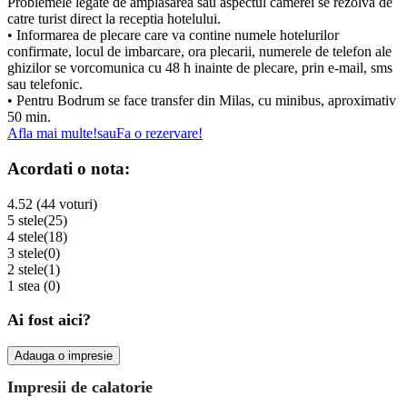
Problemele legate de amplasarea sau aspectul camerei se rezolva de
catre turist direct la receptia hotelului.
• Informarea de plecare care va contine numele hotelurilor
confirmate, locul de imbarcare, ora plecarii, numerele de telefon ale
ghizilor se vorcomunica cu 48 h inainte de plecare, prin e-mail, sms
sau telefonic.
• Pentru Bodrum se face transfer din Milas, cu minibus, aproximativ
50 min.
Afla mai multe!
sau
Fa o rezervare!
Acordati o nota:
4.52 (44 voturi)
5 stele
(25)
4 stele
(18)
3 stele
(0)
2 stele
(1)
1 stea
(0)
Ai fost aici?
Adauga o impresie
Impresii de calatorie