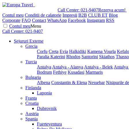
Call Center:
021-9407
Rezerva acum!
Contul meu
Conditii de calatorie
Impresii
B2B
CLUB ET
Blog
Corporate
FAQ
Contact
WhatsApp
Facebook
Instagram
RSS
Contul meu
Menu
Call Center:
021-9407
Sejururi Externe
Grecia
Corfu
Creta
Evia
Halkidiki
Kamena Vourla
Kefalo
Paralia Katerini
Rhodos
Santorini
Skiathos
Thasso
Turcia
Antalya
Antalya - Alanya
Antalya - Belek
Antalya
Bodrum
Fethiye
Kusadasi
Marmaris
Bulgaria
Albena
Constantin & Elena
Nessebar
Nisipurile d
Finlanda
Laponia
Franta
Croatia
Dubrovnik
Austria
Spania
Fuerteventura