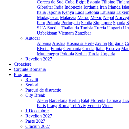
Coreea de Sud
Cuba
Egipt
Estonia
Filipine
Finlan
Gibraltar
India
Indonezia
Iordania
Iran
Irlanda
Isl
Italia
Japonia
Kenya
Laos
Letonia
Lituania
Luxem
Madagascar
Malaezia
Maroc
Mexic
Nepal
Norveg
Peru
Polonia
Portugalia
Scotia
Singapore
Spania
S
SUA
Suedia
Thailanda
Tunisia
Turcia
Ungaria
Ur
Uzbekistan
Vietnam
Zanzibar
Autocar
Albania
Austria
Bosnia si Hertegovina
Bulgaria
Ce
Elvetia
Franta
Germania
Grecia
Italia
Kosovo
Mac
Muntenegru
Polonia
Serbia
Turcia
Ungaria
Revelion 2027
Croaziere
Circuite Romania
Programe
Rusalii
Seniori
Parcuri de distractie
City Break
Atena
Barcelona
Berlin
Eilat
Florenta
Larnaca
Lis
Paris
Praga
Roma
Tel Aviv
Venetia
Viena
1 Decembrie
Revelion 2027
Paste 2027
Craciun 2027