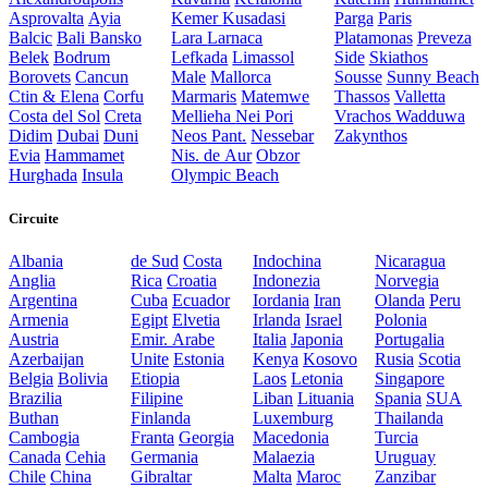
Asprovalta
Ayia
Kemer
Kusadasi
Parga
Paris
Balcic
Bali
Bansko
Lara
Larnaca
Platamonas
Preveza
Belek
Bodrum
Lefkada
Limassol
Side
Skiathos
Borovets
Cancun
Male
Mallorca
Sousse
Sunny Beach
Ctin & Elena
Corfu
Marmaris
Matemwe
Thassos
Valletta
Costa del Sol
Creta
Mellieha
Nei Pori
Vrachos
Wadduwa
Didim
Dubai
Duni
Neos Pant.
Nessebar
Zakynthos
Evia
Hammamet
Nis. de Aur
Obzor
Hurghada
Insula
Olympic Beach
Circuite
Albania
de Sud
Costa
Indochina
Nicaragua
Anglia
Rica
Croatia
Indonezia
Norvegia
Argentina
Cuba
Ecuador
Iordania
Iran
Olanda
Peru
Armenia
Egipt
Elvetia
Irlanda
Israel
Polonia
Austria
Emir. Arabe
Italia
Japonia
Portugalia
Azerbaijan
Unite
Estonia
Kenya
Kosovo
Rusia
Scotia
Belgia
Bolivia
Etiopia
Laos
Letonia
Singapore
Brazilia
Filipine
Liban
Lituania
Spania
SUA
Buthan
Finlanda
Luxemburg
Thailanda
Cambogia
Franta
Georgia
Macedonia
Turcia
Canada
Cehia
Germania
Malaezia
Uruguay
Chile
China
Gibraltar
Malta
Maroc
Zanzibar