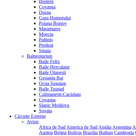
Busteni
Covasna
Durau
Gura Humorului
Poiana Brasov
Maramures
Moeciu
Paltinis
Predeal
Sinaia
Balneoturism
Baile Felix
Baile Herculane
Baile Olanesti
Geoagiu Bai
Ocna Sugatag
Baile Tusnad
Calimanesti-Caciulata
Covasna
Slanic Moldova
Sovata
Circuite Externe
Avion
Africa de Sud
America de Sud
Anglia
Argentina
A
Austria
Belgia
Bolivia
Brazilia
Buthan
Cambogia