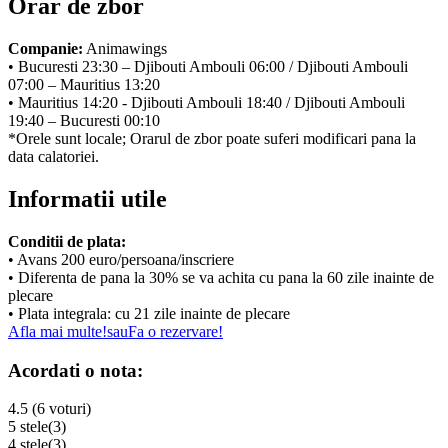
Orar de zbor
Companie:
Animawings
• Bucuresti 23:30 – Djibouti Ambouli 06:00 / Djibouti Ambouli
07:00 – Mauritius 13:20
• Mauritius 14:20 - Djibouti Ambouli 18:40 / Djibouti Ambouli
19:40 – Bucuresti 00:10
*Orele sunt locale; Orarul de zbor poate suferi modificari pana la
data calatoriei.
Informatii utile
Conditii de plata:
• Avans 200 euro/persoana/inscriere
• Diferenta de pana la 30% se va achita cu pana la 60 zile inainte de
plecare
• Plata integrala: cu 21 zile inainte de plecare
Afla mai multe!
sau
Fa o rezervare!
Acordati o nota:
4.5 (6 voturi)
5 stele
(3)
4 stele
(3)