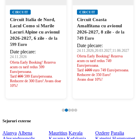
CIRCUIT
CIRCUIT
Circuit Italia de Nord,
Circuit Coasta
Lacul Como si Marile
Amalfitana cu avionul
Lacuri Alpine cu avionul
2026-2027, 8 zile
- de la
2026-2027, 6 zile
- de la
749 Euro
599 Euro
Date plecare:
24.11.2026,20.03.2027,11.06.2027
Date plecare:
Oferta Early Booking! Rezerva
24.11.2026
acum cu tarif redus 749
Oferta Early Booking! Rezerva
Euro/persoana.
acum cu tarif redus 599
Tarif
1099
euro 749 Euro/persoana.
Euro/persoana.
Reducere de 350 Euro!
Tarif
899
599 Euro/persoana.
Avans doar 10%!
Reducere de 300 Euro! Avans doar
10%!
Sejururi externe
Alanya
Albena
Mauritius
Kavala
Ozdere
Paralia
Alexandroupolis
Kavarna
Kefalonia
Katerini
Hammamet