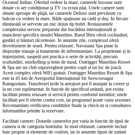
Oceanul Indian. Oferind vedere la mare, camerele luxoase sunt
dotate cu aer condiționat și TV cu ecran plat. Unele camere sunt
situate aproape de plajă, iar camerele Deluxe sunt prevăzute cu
balcon cu vedere la mare. Băile spațioase au cadă și duș. In fiecare
dimineață se serveste un mic dejun tip bufet. Restaurantele
complexului servesc preparate din bucătăria internațională și
mancăruri specifice insulei Mauritius. Barul Bleu oferă cocktailuri,
gustări și băuturi răcoritoare. In anumite zile, complexul oferă
divertisment de seară. Pentru relaxare, Navasana Spa pune la
dispoziție masaje și tratamente de infrumusețare. La proprietate și in
imprejurimi, oaspeții pot practica o serie de activități, precum
scufundări, snorkelling și tenis de masă. Outrigger Mauritius Resort
& Spa are un club supravegheat pentru copii și un loc de joacă.
Acest complex oferă WiFi gratuit. Outrigger Mauritius Resort & Spa
este la 45 km de Aeroportul Internațional Sir Seewoosagur
Ramgoolam. Transferuri la/de la aeroport pot fi aranjate la cerere și
la un cost suplimentar. In functie de specificul unitatii, pot exista
facilitati pentru relaxare si servicii pentru confortul turistilor; unele
facilitati pot fi oferite contra cost, iar programul poate varia sezonier.
Recomandam verificarea conditiilor finale la check‑in si consultarea
informatiilor primite la rezervare.
Facilitati camere: Dotarile camerelor pot varia in functie de tipul de
camera si de categoria hotelului. In mod obisnuit, camerele includ
baie proprie si elemente de confort, iar in anumite tipuri de unitati