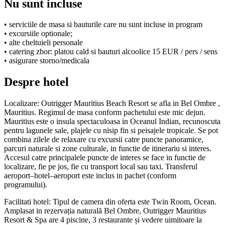
Nu sunt incluse
• serviciile de masa si bauturile care nu sunt incluse in program
• excursiile optionale;
• alte cheltuieli personale
• catering zbor: platou cald si bauturi alcoolice 15 EUR / pers / sens
• asigurare storno/medicala
Despre hotel
Localizare: Outrigger Mauritius Beach Resort se afla in Bel Ombre ,
Mauritius. Regimul de masa conform pachetului este mic dejun.
Mauritius este o insula spectaculoasa in Oceanul Indian, recunoscuta
pentru lagunele sale, plajele cu nisip fin si peisajele tropicale. Se pot
combina zilele de relaxare cu excursii catre puncte panoramice,
parcuri naturale si zone culturale, in functie de itinerariu si interes.
Accesul catre principalele puncte de interes se face in functie de
localizare, fie pe jos, fie cu transport local sau taxi. Transferul
aeroport–hotel–aeroport este inclus in pachet (conform
programului).
Facilitati hotel: Tipul de camera din oferta este Twin Room, Ocean.
Amplasat in rezervația naturală Bel Ombre, Outrigger Mauritius
Resort & Spa are 4 piscine, 3 restaurante și vedere uimitoare la