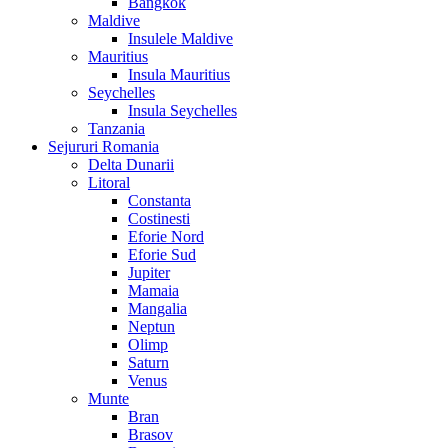
Bangkok
Maldive
Insulele Maldive
Mauritius
Insula Mauritius
Seychelles
Insula Seychelles
Tanzania
Sejururi Romania
Delta Dunarii
Litoral
Constanta
Costinesti
Eforie Nord
Eforie Sud
Jupiter
Mamaia
Mangalia
Neptun
Olimp
Saturn
Venus
Munte
Bran
Brasov