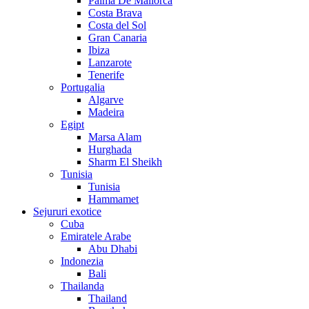
Palma De Mallorca
Costa Brava
Costa del Sol
Gran Canaria
Ibiza
Lanzarote
Tenerife
Portugalia
Algarve
Madeira
Egipt
Marsa Alam
Hurghada
Sharm El Sheikh
Tunisia
Tunisia
Hammamet
Sejururi exotice
Cuba
Emiratele Arabe
Abu Dhabi
Indonezia
Bali
Thailanda
Thailand