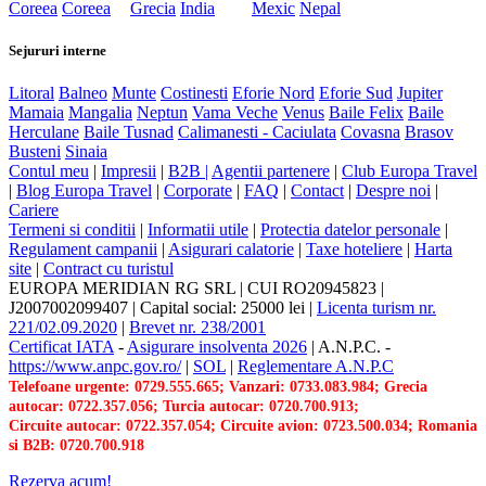
Coreea
Coreea
Grecia
India
Mexic
Nepal
Sejururi interne
Litoral
Balneo
Munte
Costinesti
Eforie Nord
Eforie Sud
Jupiter
Mamaia
Mangalia
Neptun
Vama Veche
Venus
Baile Felix
Baile
Herculane
Baile Tusnad
Calimanesti - Caciulata
Covasna
Brasov
Busteni
Sinaia
Contul meu
|
Impresii
|
B2B |
Agentii partenere
|
Club Europa Travel
|
Blog Europa Travel
|
Corporate
|
FAQ
|
Contact
|
Despre noi
|
Cariere
Termeni si conditii
|
Informatii utile
|
Protectia datelor personale
|
Regulament campanii
|
Asigurari calatorie
|
Taxe hoteliere
|
Harta
site
|
Contract cu turistul
EUROPA MERIDIAN RG SRL
|
CUI RO20945823
|
J2007002099407
|
Capital social: 25000 lei
|
Licenta turism nr.
221/02.09.2020
|
Brevet nr. 238/2001
Certificat IATA
-
Asigurare insolventa 2026
|
A.N.P.C.
-
https://www.anpc.gov.ro/
|
SOL
|
Reglementare A.N.P.C
Telefoane urgente: 0729.555.665; Vanzari: 0733.083.984; Grecia
autocar: 0722.357.056; Turcia autocar: 0720.700.913;
Circuite autocar: 0722.357.054; Circuite avion: 0723.500.034; Romania
si B2B: 0720.700.918
Rezerva acum!