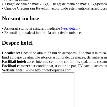
• 1 bagaj de cala de max 20 kg, 1 bagaj de mana de max 10 kg/persoa
• Cina de Craciun sau Revelion, acolo unde este mentionat acest lucru
Nu sunt incluse
• Asigurari storno si asigurari medicale
(vezi detalii)
;
• Excursii optionale si intrarile la obiectivele turistice.
Despre hotel
Localizare:
Hotelul se afla la 23 km de aeroportul Funchal si la mica dis
fiind aproape de atractiile istorice si culturale, de muzee, de teatre si
Facilitati hotel:
acces internet, centru de conferinte, spalatorie, restau
Facilitati camere:
aer conditionat, uscator de par, TV satelit, acces in
Website hotel:
www.http://hotelorquidea.com