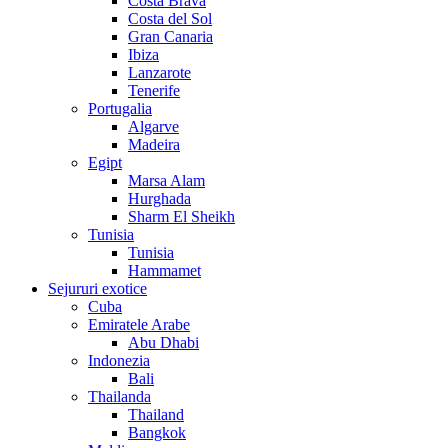
Costa Brava
Costa del Sol
Gran Canaria
Ibiza
Lanzarote
Tenerife
Portugalia
Algarve
Madeira
Egipt
Marsa Alam
Hurghada
Sharm El Sheikh
Tunisia
Tunisia
Hammamet
Sejururi exotice
Cuba
Emiratele Arabe
Abu Dhabi
Indonezia
Bali
Thailanda
Thailand
Bangkok