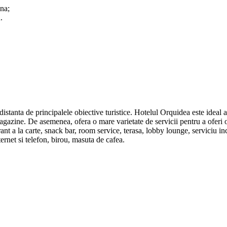
na;
.
tanta de principalele obiective turistice. Hotelul Orquidea este ideal atat
 magazine. De asemenea, ofera o mare varietate de servicii pentru a oferi 
rant a la carte, snack bar, room service, terasa, lobby lounge, serviciu in
ternet si telefon, birou, masuta de cafea.