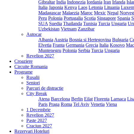
Gibraltar
India
Indonezia
Iordania
Iran
Irlanda
Isl
Italia
Japonia
Kenya
Laos
Letonia
Lituania
Luxem
Madagascar
Malaezia
Maroc
Mexic
Nepal
Norveg
Peru
Polonia
Portugalia
Scotia
Singapore
Spania
S
SUA
Suedia
Thailanda
Tunisia
Turcia
Ungaria
Ur
Uzbekistan
Vietnam
Zanzibar
Autocar
Albania
Austria
Bosnia si Hertegovina
Bulgaria
Ce
Elvetia
Franta
Germania
Grecia
Italia
Kosovo
Mac
Muntenegru
Polonia
Serbia
Turcia
Ungaria
Revelion 2027
Croaziere
Circuite Romania
Programe
Rusalii
Seniori
Parcuri de distractie
City Break
Atena
Barcelona
Berlin
Eilat
Florenta
Larnaca
Lis
Paris
Praga
Roma
Tel Aviv
Venetia
Viena
1 Decembrie
Revelion 2027
Paste 2027
Craciun 2027
Rezervari Hoteluri