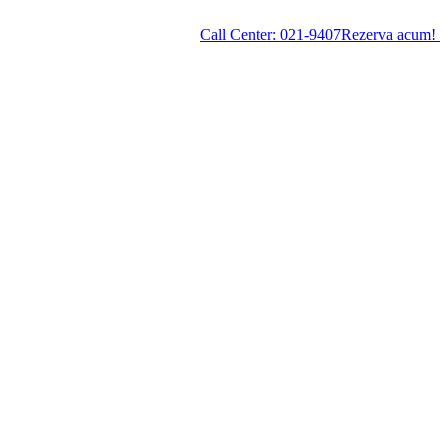
Call Center:
021-9407
Rezerva acum!