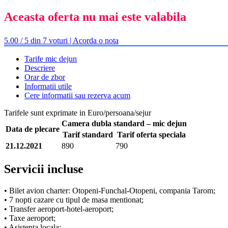
Aceasta oferta nu mai este valabila
5.00 / 5 din 7 voturi | Acorda o nota
Tarife mic dejun
Descriere
Orar de zbor
Informatii utile
Cere informatii sau rezerva acum
Tarifele sunt exprimate in Euro/persoana/sejur
Camera dubla standard – mic dejun
Data de plecare
Tarif standard
Tarif oferta speciala
21.12.2021
890
790
Servicii incluse
• Bilet avion charter: Otopeni-Funchal-Otopeni, compania Tarom;
• 7 nopti cazare cu tipul de masa mentionat;
• Transfer aeroport-hotel-aeroport;
• Taxe aeroport;
• Asistenta locala;