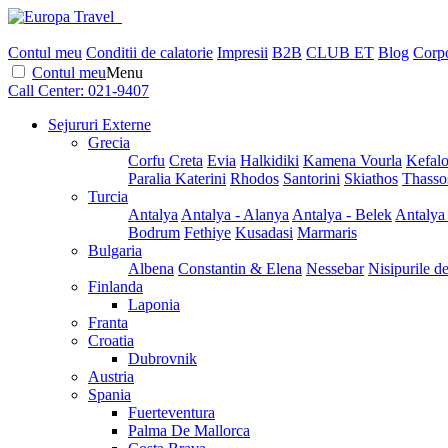
Contul meu
Conditii de calatorie
Impresii
B2B
CLUB ET
Blog
Corpo
Contul meu
Menu
Call Center:
021-9407
Sejururi Externe
Grecia
Corfu
Creta
Evia
Halkidiki
Kamena Vourla
Kefalo
Paralia Katerini
Rhodos
Santorini
Skiathos
Thasso
Turcia
Antalya
Antalya - Alanya
Antalya - Belek
Antalya
Bodrum
Fethiye
Kusadasi
Marmaris
Bulgaria
Albena
Constantin & Elena
Nessebar
Nisipurile d
Finlanda
Laponia
Franta
Croatia
Dubrovnik
Austria
Spania
Fuerteventura
Palma De Mallorca