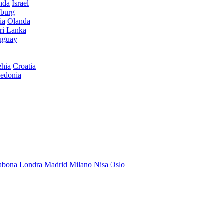
anda
Israel
burg
ia
Olanda
ri Lanka
uguay
hia
Croatia
edonia
abona
Londra
Madrid
Milano
Nisa
Oslo