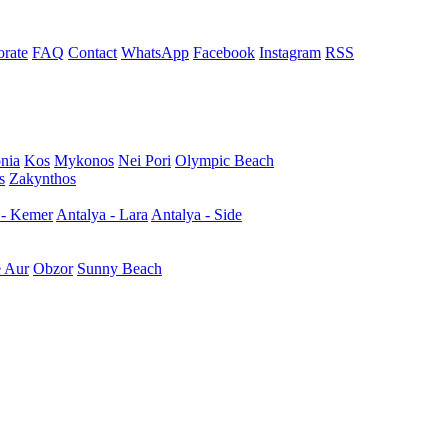
rate
FAQ
Contact
WhatsApp
Facebook
Instagram
RSS
nia
Kos
Mykonos
Nei Pori
Olympic Beach
s
Zakynthos
 - Kemer
Antalya - Lara
Antalya - Side
e Aur
Obzor
Sunny Beach