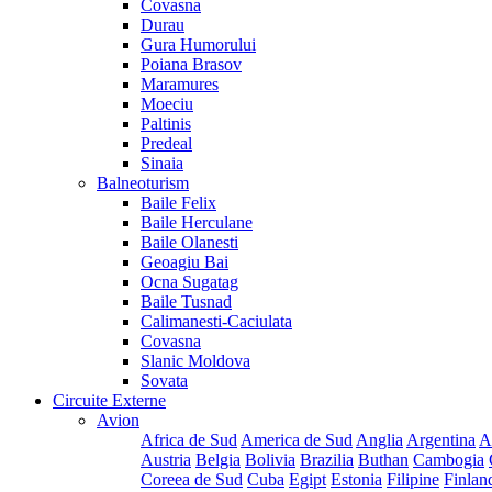
Covasna
Durau
Gura Humorului
Poiana Brasov
Maramures
Moeciu
Paltinis
Predeal
Sinaia
Balneoturism
Baile Felix
Baile Herculane
Baile Olanesti
Geoagiu Bai
Ocna Sugatag
Baile Tusnad
Calimanesti-Caciulata
Covasna
Slanic Moldova
Sovata
Circuite Externe
Avion
Africa de Sud
America de Sud
Anglia
Argentina
A
Austria
Belgia
Bolivia
Brazilia
Buthan
Cambogia
Coreea de Sud
Cuba
Egipt
Estonia
Filipine
Finlan