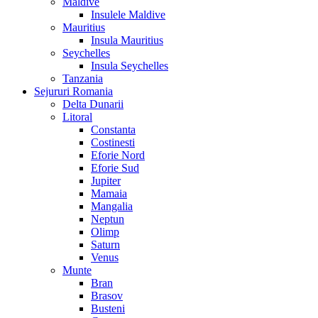
Maldive
Insulele Maldive
Mauritius
Insula Mauritius
Seychelles
Insula Seychelles
Tanzania
Sejururi Romania
Delta Dunarii
Litoral
Constanta
Costinesti
Eforie Nord
Eforie Sud
Jupiter
Mamaia
Mangalia
Neptun
Olimp
Saturn
Venus
Munte
Bran
Brasov
Busteni