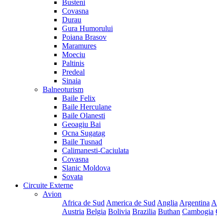
Busteni
Covasna
Durau
Gura Humorului
Poiana Brasov
Maramures
Moeciu
Paltinis
Predeal
Sinaia
Balneoturism
Baile Felix
Baile Herculane
Baile Olanesti
Geoagiu Bai
Ocna Sugatag
Baile Tusnad
Calimanesti-Caciulata
Covasna
Slanic Moldova
Sovata
Circuite Externe
Avion
Africa de Sud
America de Sud
Anglia
Argentina
A
Austria
Belgia
Bolivia
Brazilia
Buthan
Cambogia