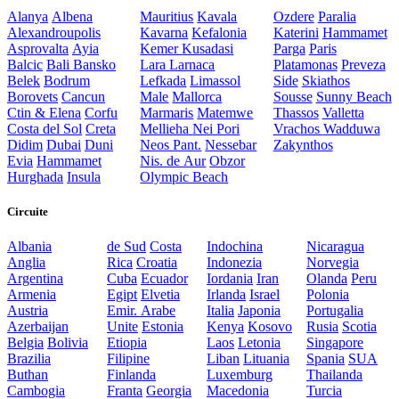
Alanya
Albena
Mauritius
Kavala
Ozdere
Paralia
Alexandroupolis
Kavarna
Kefalonia
Katerini
Hammamet
Asprovalta
Ayia
Kemer
Kusadasi
Parga
Paris
Balcic
Bali
Bansko
Lara
Larnaca
Platamonas
Preveza
Belek
Bodrum
Lefkada
Limassol
Side
Skiathos
Borovets
Cancun
Male
Mallorca
Sousse
Sunny Beach
Ctin & Elena
Corfu
Marmaris
Matemwe
Thassos
Valletta
Costa del Sol
Creta
Mellieha
Nei Pori
Vrachos
Wadduwa
Didim
Dubai
Duni
Neos Pant.
Nessebar
Zakynthos
Evia
Hammamet
Nis. de Aur
Obzor
Hurghada
Insula
Olympic Beach
Circuite
Albania
de Sud
Costa
Indochina
Nicaragua
Anglia
Rica
Croatia
Indonezia
Norvegia
Argentina
Cuba
Ecuador
Iordania
Iran
Olanda
Peru
Armenia
Egipt
Elvetia
Irlanda
Israel
Polonia
Austria
Emir. Arabe
Italia
Japonia
Portugalia
Azerbaijan
Unite
Estonia
Kenya
Kosovo
Rusia
Scotia
Belgia
Bolivia
Etiopia
Laos
Letonia
Singapore
Brazilia
Filipine
Liban
Lituania
Spania
SUA
Buthan
Finlanda
Luxemburg
Thailanda
Cambogia
Franta
Georgia
Macedonia
Turcia