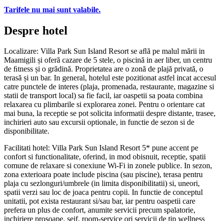
Tarifele nu mai sunt valabile.
Despre hotel
Localizare: Villa Park Sun Island Resort se aﬂă pe malul mării in
Maamigili și oferă cazare de 5 stele, o piscină in aer liber, un centru
de ﬁtness și o grădină. Proprietatea are o zonă de plajă privată, o
terasă și un bar. In general, hotelul este pozitionat astfel incat accesul
catre punctele de interes (plaja, promenada, restaurante, magazine si
statii de transport local) sa fie facil, iar oaspetii sa poata combina
relaxarea cu plimbarile si explorarea zonei. Pentru o orientare cat
mai buna, la receptie se pot solicita informatii despre distante, trasee,
inchirieri auto sau excursii optionale, in functie de sezon si de
disponibilitate.
Facilitati hotel: Villa Park Sun Island Resort 5* pune accent pe
confort si functionalitate, oferind, in mod obisnuit, receptie, spatii
comune de relaxare si conexiune Wi‑Fi in zonele publice. In sezon,
zona exterioara poate include piscina (sau piscine), terasa pentru
plaja cu sezlonguri/umbrele (in limita disponibilitatii) si, uneori,
spatii verzi sau loc de joaca pentru copii. In functie de conceptul
unitatii, pot exista restaurant si/sau bar, iar pentru oaspetii care
prefera un plus de confort, anumite servicii precum spalatorie,
inchiriere prosoape, seif, room-service ori servicii de tip wellness