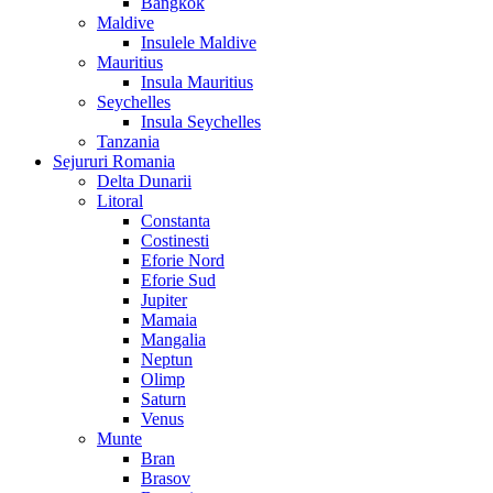
Bangkok
Maldive
Insulele Maldive
Mauritius
Insula Mauritius
Seychelles
Insula Seychelles
Tanzania
Sejururi Romania
Delta Dunarii
Litoral
Constanta
Costinesti
Eforie Nord
Eforie Sud
Jupiter
Mamaia
Mangalia
Neptun
Olimp
Saturn
Venus
Munte
Bran
Brasov