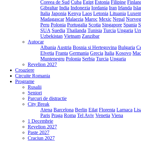
Coreea de Sud
Cuba
Egipt
Estonia
Filipine
Finlan
Gibraltar
India
Indonezia
Iordania
Iran
Irlanda
Isl
Italia
Japonia
Kenya
Laos
Letonia
Lituania
Luxem
Madagascar
Malaezia
Maroc
Mexic
Nepal
Norveg
Peru
Polonia
Portugalia
Scotia
Singapore
Spania
S
SUA
Suedia
Thailanda
Tunisia
Turcia
Ungaria
Ur
Uzbekistan
Vietnam
Zanzibar
Autocar
Albania
Austria
Bosnia si Hertegovina
Bulgaria
Ce
Elvetia
Franta
Germania
Grecia
Italia
Kosovo
Mac
Muntenegru
Polonia
Serbia
Turcia
Ungaria
Revelion 2027
Croaziere
Circuite Romania
Programe
Rusalii
Seniori
Parcuri de distractie
City Break
Atena
Barcelona
Berlin
Eilat
Florenta
Larnaca
Lis
Paris
Praga
Roma
Tel Aviv
Venetia
Viena
1 Decembrie
Revelion 2027
Paste 2027
Craciun 2027