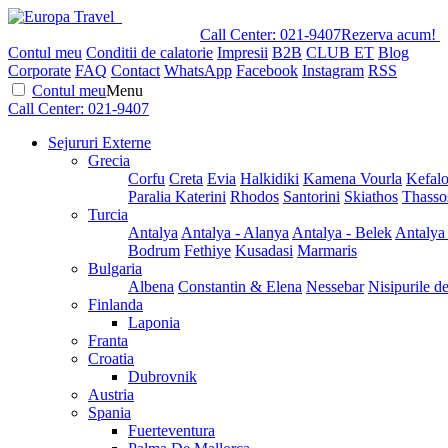
Call Center:
021-9407
Rezerva acum!
Contul meu
Conditii de calatorie
Impresii
B2B
CLUB ET
Blog
Corporate
FAQ
Contact
WhatsApp
Facebook
Instagram
RSS
Contul meu
Menu
Call Center:
021-9407
Sejururi Externe
Grecia
Corfu
Creta
Evia
Halkidiki
Kamena Vourla
Kefalo
Paralia Katerini
Rhodos
Santorini
Skiathos
Thasso
Turcia
Antalya
Antalya - Alanya
Antalya - Belek
Antalya
Bodrum
Fethiye
Kusadasi
Marmaris
Bulgaria
Albena
Constantin & Elena
Nessebar
Nisipurile d
Finlanda
Laponia
Franta
Croatia
Dubrovnik
Austria
Spania
Fuerteventura