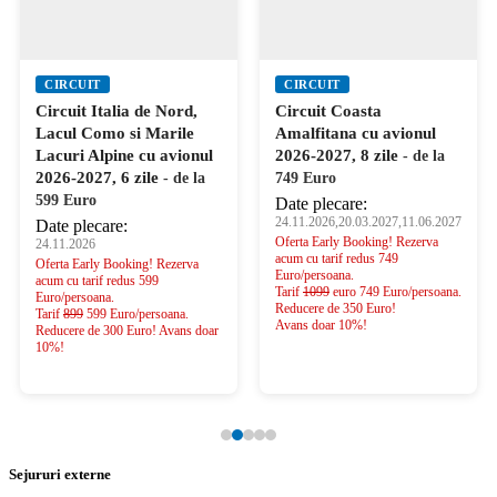
CIRCUIT
CIRCUIT
Circuit Italia de Nord,
Circuit Coasta
Lacul Como si Marile
Amalfitana cu avionul
Lacuri Alpine cu avionul
2026-2027, 8 zile
- de la
2026-2027, 6 zile
- de la
749 Euro
599 Euro
Date plecare:
24.11.2026,20.03.2027,11.06.2027
Date plecare:
Oferta Early Booking! Rezerva
24.11.2026
acum cu tarif redus 749
Oferta Early Booking! Rezerva
Euro/persoana.
acum cu tarif redus 599
Tarif
1099
euro 749 Euro/persoana.
Euro/persoana.
Reducere de 350 Euro!
Tarif
899
599 Euro/persoana.
Avans doar 10%!
Reducere de 300 Euro! Avans doar
10%!
Sejururi externe