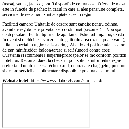
(masaj, sauna, jacuzzi) pot fi disponibile contra cost. Oferta de masa
este in functie de pachet; in cazul in care ai ales pensiune completa,
serviciile de restaurant sunt adaptate acestui regim.
Facilitati camere: Unitatile de cazare sunt gandite pentru odihna,
avand de regula baie privata, aer conditionat (sezonier), TV si spatii
de depozitare. Pentru tipurile de apartament/studio/bungalou, exista
frecvent si o chicineta sau zona de gatit (dotarea exacta poate varia),
utila in special in regim self‑catering. Alte dotari pot include uscator
de par, minifrigider, balcon/terasa si seif (uneori contra cost).
Curatenia si schimbarea lenjeriei/prosoapelor se fac conform politicii
hotelului. Recomandare: la check‑in poti solicita informatii despre
orele standard de check‑in/check‑out, depozitarea bagajelor, precum
si despre serviciile suplimentare disponibile pe durata sejurului.
Website hotel:
https://www.villahotels.com/sun-island/