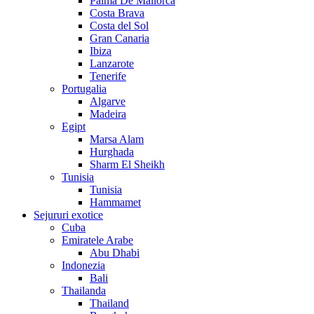
Palma De Mallorca
Costa Brava
Costa del Sol
Gran Canaria
Ibiza
Lanzarote
Tenerife
Portugalia
Algarve
Madeira
Egipt
Marsa Alam
Hurghada
Sharm El Sheikh
Tunisia
Tunisia
Hammamet
Sejururi exotice
Cuba
Emiratele Arabe
Abu Dhabi
Indonezia
Bali
Thailanda
Thailand