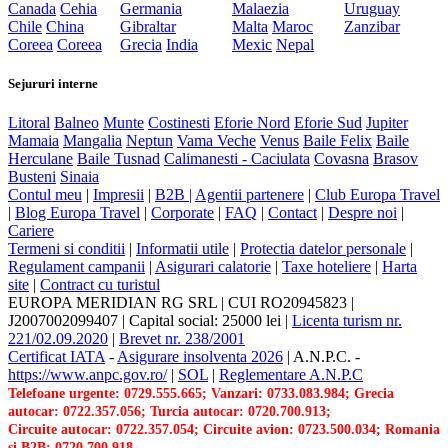
Canada
Cehia
Germania
Malaezia
Uruguay
Chile
China
Gibraltar
Malta
Maroc
Zanzibar
Coreea
Coreea
Grecia
India
Mexic
Nepal
Sejururi interne
Litoral
Balneo
Munte
Costinesti
Eforie Nord
Eforie Sud
Jupiter
Mamaia
Mangalia
Neptun
Vama Veche
Venus
Baile Felix
Baile
Herculane
Baile Tusnad
Calimanesti - Caciulata
Covasna
Brasov
Busteni
Sinaia
Contul meu
|
Impresii
|
B2B |
Agentii partenere
|
Club Europa Travel
|
Blog Europa Travel
|
Corporate
|
FAQ
|
Contact
|
Despre noi
|
Cariere
Termeni si conditii
|
Informatii utile
|
Protectia datelor personale
|
Regulament campanii
|
Asigurari calatorie
|
Taxe hoteliere
|
Harta
site
|
Contract cu turistul
EUROPA MERIDIAN RG SRL
|
CUI RO20945823
|
J2007002099407
|
Capital social: 25000 lei
|
Licenta turism nr.
221/02.09.2020
|
Brevet nr. 238/2001
Certificat IATA
-
Asigurare insolventa 2026
|
A.N.P.C.
-
https://www.anpc.gov.ro/
|
SOL
|
Reglementare A.N.P.C
Telefoane urgente: 0729.555.665; Vanzari: 0733.083.984; Grecia
autocar: 0722.357.056; Turcia autocar: 0720.700.913;
Circuite autocar: 0722.357.054; Circuite avion: 0723.500.034; Romania
si B2B: 0720.700.918