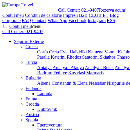
Call Center:
021-9407
Rezerva acum!
Contul meu
Conditii de calatorie
Impresii
B2B
CLUB ET
Blog
Corporate
FAQ
Contact
WhatsApp
Facebook
Instagram
RSS
Contul meu
Menu
Call Center:
021-9407
Sejururi Externe
Grecia
Corfu
Creta
Evia
Halkidiki
Kamena Vourla
Kefalo
Paralia Katerini
Rhodos
Santorini
Skiathos
Thasso
Turcia
Antalya
Antalya - Alanya
Antalya - Belek
Antalya
Bodrum
Fethiye
Kusadasi
Marmaris
Bulgaria
Albena
Constantin & Elena
Nessebar
Nisipurile d
Finlanda
Laponia
Franta
Croatia
Dubrovnik
Austria
Spania
Fuerteventura