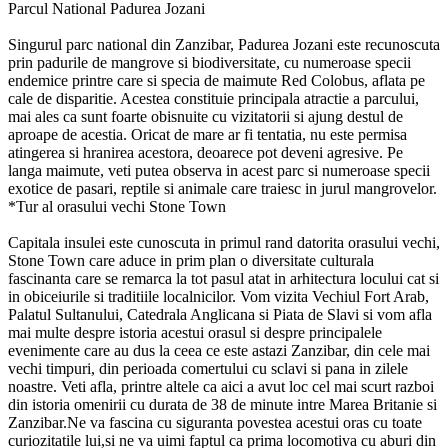
Parcul National Padurea Jozani
Singurul parc national din Zanzibar, Padurea Jozani este recunoscuta
prin padurile de mangrove si biodiversitate, cu numeroase specii
endemice printre care si specia de maimute Red Colobus, aflata pe
cale de disparitie. Acestea constituie principala atractie a parcului,
mai ales ca sunt foarte obisnuite cu vizitatorii si ajung destul de
aproape de acestia. Oricat de mare ar fi tentatia, nu este permisa
atingerea si hranirea acestora, deoarece pot deveni agresive. Pe
langa maimute, veti putea observa in acest parc si numeroase specii
exotice de pasari, reptile si animale care traiesc in jurul mangrovelor.
*Tur al orasului vechi Stone Town
Capitala insulei este cunoscuta in primul rand datorita orasului vechi,
Stone Town care aduce in prim plan o diversitate culturala
fascinanta care se remarca la tot pasul atat in arhitectura locului cat si
in obiceiurile si traditiile localnicilor. Vom vizita Vechiul Fort Arab,
Palatul Sultanului, Catedrala Anglicana si Piata de Slavi si vom afla
mai multe despre istoria acestui orasul si despre principalele
evenimente care au dus la ceea ce este astazi Zanzibar, din cele mai
vechi timpuri, din perioada comertului cu sclavi si pana in zilele
noastre. Veti afla, printre altele ca aici a avut loc cel mai scurt razboi
din istoria omenirii cu durata de 38 de minute intre Marea Britanie si
Zanzibar.Ne va fascina cu siguranta povestea acestui oras cu toate
curiozitatile lui,si ne va uimi faptul ca prima locomotiva cu aburi din