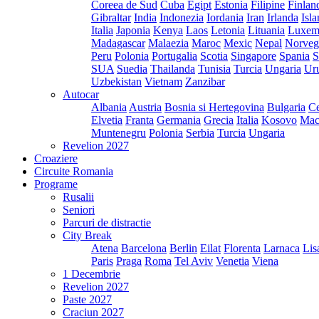
Coreea de Sud
Cuba
Egipt
Estonia
Filipine
Finlan
Gibraltar
India
Indonezia
Iordania
Iran
Irlanda
Isl
Italia
Japonia
Kenya
Laos
Letonia
Lituania
Luxem
Madagascar
Malaezia
Maroc
Mexic
Nepal
Norveg
Peru
Polonia
Portugalia
Scotia
Singapore
Spania
S
SUA
Suedia
Thailanda
Tunisia
Turcia
Ungaria
Ur
Uzbekistan
Vietnam
Zanzibar
Autocar
Albania
Austria
Bosnia si Hertegovina
Bulgaria
Ce
Elvetia
Franta
Germania
Grecia
Italia
Kosovo
Mac
Muntenegru
Polonia
Serbia
Turcia
Ungaria
Revelion 2027
Croaziere
Circuite Romania
Programe
Rusalii
Seniori
Parcuri de distractie
City Break
Atena
Barcelona
Berlin
Eilat
Florenta
Larnaca
Lis
Paris
Praga
Roma
Tel Aviv
Venetia
Viena
1 Decembrie
Revelion 2027
Paste 2027
Craciun 2027