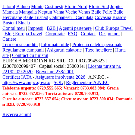
Litoral
Balneo
Munte
Costinesti
Eforie Nord
Eforie Sud
Jupiter
Mamaia
Mangalia
Neptun
Vama Veche
Venus
Baile Felix
Baile
Herculane
Baile Tusnad
Calimanesti - Caciulata
Covasna
Brasov
Busteni
Sinaia
Contul meu
|
Impresii
|
B2B |
Agentii partenere
|
Club Europa Travel
|
Blog Europa Travel
|
Corporate
|
FAQ
|
Contact
|
Despre noi
|
Cariere
Termeni si conditii
|
Informatii utile
|
Protectia datelor personale
|
Regulament campanii
|
Asigurari calatorie
|
Taxe hoteliere
|
Harta
site
|
Contract cu turistul
EUROPA MERIDIAN RG SRL
|
CUI RO20945823
|
J2007002099407
|
Capital social: 25000 lei
|
Licenta turism nr.
221/02.09.2020
|
Brevet nr. 238/2001
Certificat IATA
-
Asigurare insolventa 2026
|
A.N.P.C.
-
https://www.anpc.gov.ro/
|
SOL
|
Reglementare A.N.P.C
Telefoane urgente: 0729.555.665; Vanzari: 0733.083.984; Grecia
autocar: 0722.357.056; Turcia autocar: 0720.700.913;
Circuite autocar: 0722.357.054; Circuite avion: 0723.500.034; Romania
si B2B: 0720.700.918
Rezerva acum!