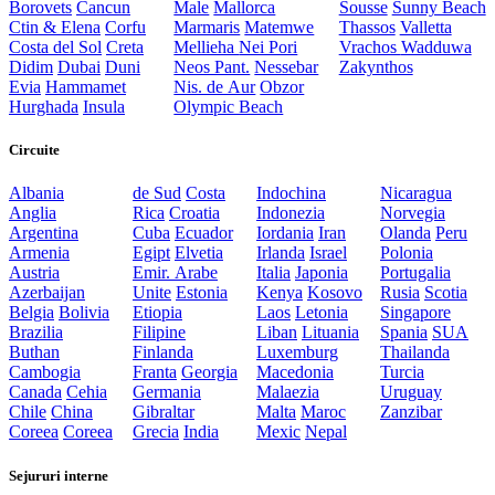
Borovets
Cancun
Male
Mallorca
Sousse
Sunny Beach
Ctin & Elena
Corfu
Marmaris
Matemwe
Thassos
Valletta
Costa del Sol
Creta
Mellieha
Nei Pori
Vrachos
Wadduwa
Didim
Dubai
Duni
Neos Pant.
Nessebar
Zakynthos
Evia
Hammamet
Nis. de Aur
Obzor
Hurghada
Insula
Olympic Beach
Circuite
Albania
de Sud
Costa
Indochina
Nicaragua
Anglia
Rica
Croatia
Indonezia
Norvegia
Argentina
Cuba
Ecuador
Iordania
Iran
Olanda
Peru
Armenia
Egipt
Elvetia
Irlanda
Israel
Polonia
Austria
Emir. Arabe
Italia
Japonia
Portugalia
Azerbaijan
Unite
Estonia
Kenya
Kosovo
Rusia
Scotia
Belgia
Bolivia
Etiopia
Laos
Letonia
Singapore
Brazilia
Filipine
Liban
Lituania
Spania
SUA
Buthan
Finlanda
Luxemburg
Thailanda
Cambogia
Franta
Georgia
Macedonia
Turcia
Canada
Cehia
Germania
Malaezia
Uruguay
Chile
China
Gibraltar
Malta
Maroc
Zanzibar
Coreea
Coreea
Grecia
India
Mexic
Nepal
Sejururi interne