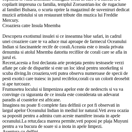
copilarit impreuna cu familia, templul Zoroastrian-loc de rugaciune
al familiei Bulsara, o scurta oprire la magazinul de suveniruri dedicat
muzicii artistului si un restaurant tribute din muzica lui Freddie
Mercury.
Croaziera catre Insula Mnemba
Descopera exotismul insulei si ce inseamna blue safari, in cadrul
unei croaziere care te va aduce mai aproape de farmecul Oceanului
Indian si fascinantele recife de corali.Aceasta este o insula privata
denumita si atolul Mnemba datorita recifilor de corali care se afla in
jurul ei.
Recent,acesta a fost declarata arie protejata pentru testoasele verzi
aflate pe cale de disparitie si este un loc ideal pentru snorkeling si
scuba diving.In croaziera,veti putea observa numeroase de specii de
pesti exotici care traiesc in jurul recifelor,corali cu un colorit deosebit
si ape turcoaze.
Frumusetea locului si limpenizea apelor este de nedescris si va va
convinge cu siguranta de ce insula este considerata un adevarat
paradis al coastelor est africane.
Imaginea nu poate fi complete fara delfinii ce pot fi observati in
largul apelor Oceanului Indian in mediul lor natural.Veti avea ocazia
sa popositi pentru a admira cum aceste mamifere inoata in apele
oceanului.La retur,daca mareea permite,veti poposi pe plaja Muyuni
pentru a va bucura de soare si a inota in apele limpezi.
Aventura cu delfini