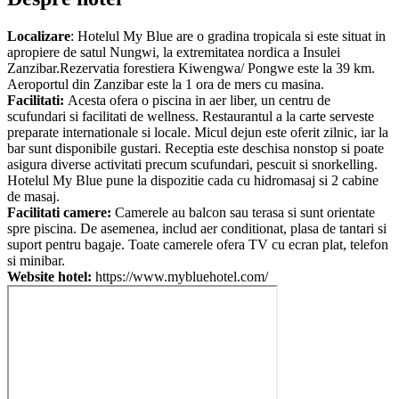
Localizare
: Hotelul My Blue are o gradina tropicala si este situat in
apropiere de satul Nungwi, la extremitatea nordica a Insulei
Zanzibar.Rezervatia forestiera Kiwengwa/ Pongwe este la 39 km.
Aeroportul din Zanzibar este la 1 ora de mers cu masina.
Facilitati:
Acesta ofera o piscina in aer liber, un centru de
scufundari si facilitati de wellness. Restaurantul a la carte serveste
preparate internationale si locale. Micul dejun este oferit zilnic, iar la
bar sunt disponibile gustari. Receptia este deschisa nonstop si poate
asigura diverse activitati precum scufundari, pescuit si snorkelling.
Hotelul My Blue pune la dispozitie cada cu hidromasaj si 2 cabine
de masaj.
Facilitati camere:
Camerele au balcon sau terasa si sunt orientate
spre piscina. De asemenea, includ aer conditionat, plasa de tantari si
suport pentru bagaje. Toate camerele ofera TV cu ecran plat, telefon
si minibar.
Website hotel:
https://www.mybluehotel.com/