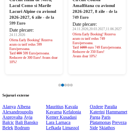
Lacul Como si Marile
Amalfitana cu avionul
Lacuri Alpine cu avionul
2026-2027, 8 zile
- de la
2026-2027, 6 zile
- de la
749 Euro
599 Euro
Date plecare:
24.11.2026,20.03.2027,11.06.2027
Date plecare:
Oferta Early Booking! Rezerva
24.11.2026
acum cu tarif redus 749
Oferta Early Booking! Rezerva
Euro/persoana.
acum cu tarif redus 599
Tarif
1099
euro 749 Euro/persoana.
Euro/persoana.
Reducere de 350 Euro!
Tarif
899
599 Euro/persoana.
Avans doar 10%!
Reducere de 300 Euro! Avans doar
10%!
Sejururi externe
Alanya
Albena
Mauritius
Kavala
Ozdere
Paralia
Alexandroupolis
Kavarna
Kefalonia
Katerini
Hammamet
Asprovalta
Ayia
Kemer
Kusadasi
Parga
Paris
Balcic
Bali
Bansko
Lara
Larnaca
Platamonas
Preveza
Belek
Bodrum
Lefkada
Limassol
Side
Skiathos