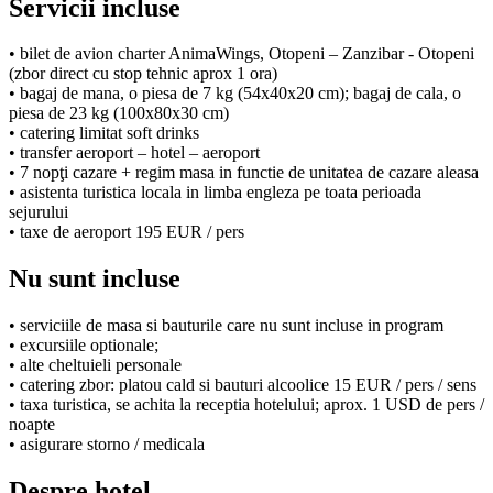
Servicii incluse
• bilet de avion charter AnimaWings, Otopeni – Zanzibar - Otopeni
(zbor direct cu stop tehnic aprox 1 ora)
• bagaj de mana, o piesa de 7 kg (54x40x20 cm); bagaj de cala, o
piesa de 23 kg (100x80x30 cm)
• catering limitat soft drinks
• transfer aeroport – hotel – aeroport
• 7 nopţi cazare + regim masa in functie de unitatea de cazare aleasa
• asistenta turistica locala in limba engleza pe toata perioada
sejurului
• taxe de aeroport 195 EUR / pers
Nu sunt incluse
• serviciile de masa si bauturile care nu sunt incluse in program
• excursiile optionale;
• alte cheltuieli personale
• catering zbor: platou cald si bauturi alcoolice 15 EUR / pers / sens
• taxa turistica, se achita la receptia hotelului; aprox. 1 USD de pers /
noapte
• asigurare storno / medicala
Despre hotel