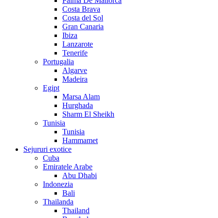
Palma De Mallorca
Costa Brava
Costa del Sol
Gran Canaria
Ibiza
Lanzarote
Tenerife
Portugalia
Algarve
Madeira
Egipt
Marsa Alam
Hurghada
Sharm El Sheikh
Tunisia
Tunisia
Hammamet
Sejururi exotice
Cuba
Emiratele Arabe
Abu Dhabi
Indonezia
Bali
Thailanda
Thailand