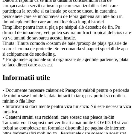
Datorita faptului ca se afla la distanta considerabila fata de
tarm,aceasta a servit ca insula pe care erau izolatii sclavii care
participau la revolte si ca insula pe care se tineau in carantina
persoanele care se imbolnaveau de febra galbena sau alte boli in
timpul epidemiilor care au avut loc de-a lungul istoriei.
Timp liber pentru inot si plaja pe nisipul alb deosebit de fin. Pe
drumul de intoarcere, veti putea savura un fruct tropical delicios care
va va aminti de savoarea acestei insule.
Tinuta: Tinuta comoda /costum de baie /prosop de plaja /palarie de
soare si crema de protectie. Se recomanda si papuci speciali de apa
si echipament de snorkeling.
* Programele optionale sunt organizate de agentiile partenere, plata
se face direct catre acestea.
Informatii utile
• Documente necesare calatoriei: Pasaport valabil pentru o perioada
de minim sase luni de la data intrarii in tara; pasaportul sa contina
minim o fila liber.
• Informatii si documente pentru viza turistica: Nu este necesara viza
turistica.
• Cetateni straini sau rezidenti, care sosesc sau pleaca in/din
Tanzania vor fi supusi unei verificari amanuntite COVID-19 si vor
trebui sa completeze un formular disponibil pe pagina de internet:
https://afyamsafiri.moh.go.tz/ . Persoanele care sosesc in acest stat