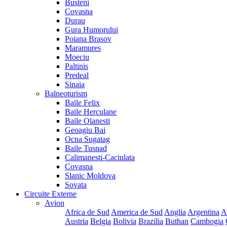
Busteni
Covasna
Durau
Gura Humorului
Poiana Brasov
Maramures
Moeciu
Paltinis
Predeal
Sinaia
Balneoturism
Baile Felix
Baile Herculane
Baile Olanesti
Geoagiu Bai
Ocna Sugatag
Baile Tusnad
Calimanesti-Caciulata
Covasna
Slanic Moldova
Sovata
Circuite Externe
Avion
Africa de Sud
America de Sud
Anglia
Argentina
A
Austria
Belgia
Bolivia
Brazilia
Buthan
Cambogia