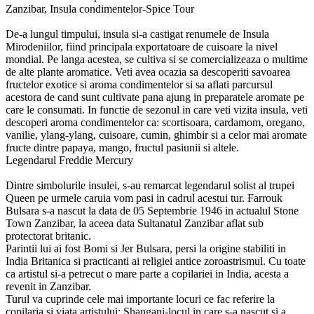
Zanzibar, Insula condimentelor-Spice Tour
De-a lungul timpului, insula si-a castigat renumele de Insula
Mirodeniilor, fiind principala exportatoare de cuisoare la nivel
mondial. Pe langa acestea, se cultiva si se comercializeaza o multime
de alte plante aromatice. Veti avea ocazia sa descoperiti savoarea
fructelor exotice si aroma condimentelor si sa aflati parcursul
acestora de cand sunt cultivate pana ajung in preparatele aromate pe
care le consumati. In functie de sezonul in care veti vizita insula, veti
descoperi aroma condimentelor ca: scortisoara, cardamom, oregano,
vanilie, ylang-ylang, cuisoare, cumin, ghimbir si a celor mai aromate
fructe dintre papaya, mango, fructul pasiunii si altele.
Legendarul Freddie Mercury
Dintre simbolurile insulei, s-au remarcat legendarul solist al trupei
Queen pe urmele caruia vom pasi in cadrul acestui tur. Farrouk
Bulsara s-a nascut la data de 05 Septembrie 1946 in actualul Stone
Town Zanzibar, la aceea data Sultanatul Zanzibar aflat sub
protectorat britanic.
Parintii lui ai fost Bomi si Jer Bulsara, persi la origine stabiliti in
India Britanica si practicanti ai religiei antice zoroastrismul. Cu toate
ca artistul si-a petrecut o mare parte a copilariei in India, acesta a
revenit in Zanzibar.
Turul va cuprinde cele mai importante locuri ce fac referire la
copilaria si viata artistului: Shangani-locul in care s-a nascut si a