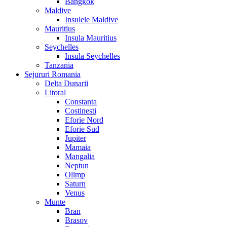
Bangkok
Maldive
Insulele Maldive
Mauritius
Insula Mauritius
Seychelles
Insula Seychelles
Tanzania
Sejururi Romania
Delta Dunarii
Litoral
Constanta
Costinesti
Eforie Nord
Eforie Sud
Jupiter
Mamaia
Mangalia
Neptun
Olimp
Saturn
Venus
Munte
Bran
Brasov