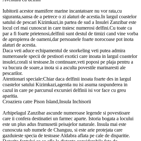
Iubitorii acestor mamifere marine incantatoare nu vor rata,cu
siguranta,sansa de a petrece o zi alaturi de acestia.In largul coastelor
satului de pescari Kizimkazi,in partea de sud a Insulei Zanzibar este
locul cel mai cunoscut in care traiesc numerosi delfini.Cu toate ca
par a fi foarte prietenosi,delfinii sunt destul de timizi cand vine vorba
de apropierea de oameni,dar persoanele foarte norocoase pot inota
alaturi de acestia.
Daca veti aduce echipamentul de snorkeling veti putea admira
numeroasele specii de pestisori exotici care inoata in largul coastelor
insulei,corali si testoase.In continuare,veti poposi pe plaja pentru a
va bucura de soare,a inota si a asculta povestile marinaresti ale
pescarilor.
Atentionari speciale:Chiar daca delfinii inoata foarte des in largul
coastelor satului Kizimkazi,agentia nu isi asuma raspunderea in
cazul in care pe parcursul excursiei delfinii isi vor face cu greu
aparitia.
Croaziera catre Pison Island,Insula Inchisorii
Arhipelagul Zanzibar ascunde numeroase legende si povestioare
care ii confera destinatiei un farmec aparte. Istoria bogata a locului
este un plus adus frumusetii peisajelor naturale. Insula mai este
cunoscuta sub numele de Changuu, si este arie protejata care
gazduieste specia de testoase Aldabra aflata pe cale de disparitie.