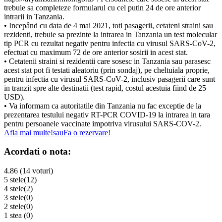
trebuie sa completeze formularul cu cel putin 24 de ore anterior
intrarii in Tanzania.
• Incepând cu data de 4 mai 2021, toti pasagerii, cetateni straini sau
rezidenti, trebuie sa prezinte la intrarea in Tanzania un test molecular
tip PCR cu rezultat negativ pentru infectia cu virusul SARS-CoV-2,
efectuat cu maximum 72 de ore anterior sosirii in acest stat.
• Cetatenii straini si rezidentii care sosesc in Tanzania sau parasesc
acest stat pot fi testati aleatoriu (prin sondaj), pe cheltuiala proprie,
pentru infectia cu virusul SARS-CoV-2, inclusiv pasagerii care sunt
in tranzit spre alte destinatii (test rapid, costul acestuia fiind de 25
USD).
• Va informam ca autoritatile din Tanzania nu fac exceptie de la
prezentarea testului negativ RT-PCR COVID-19 la intrarea in tara
pentru persoanele vaccinate impotriva virusului SARS-COV-2.
Afla mai multe!
sau
Fa o rezervare!
Acordati o nota:
4.86 (14 voturi)
5 stele
(12)
4 stele
(2)
3 stele
(0)
2 stele
(0)
1 stea
(0)