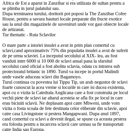
Africa de Est a aparut in Zanzibar si era utilizata de sultan pentru a
se plimba in jurul palatului sau.
Dupa terminarea turului, doritorii pot poposi la The Zanzibar Cofee
House, pentru a savura bauturi locale preparate din fructe exotice
sau la unul din magazinele de suveniruri unde vor gasi obiecte locale
de artizanat.
Tur thematic - Ruta Sclavilor
O mare parte a istoriei insulei a avut in prim plan comertul cu
sclavi,cand aproximativiv 75% din populatia insulei a avut de suferit
de pe urma sclaviei. La inceputul secolului al XIX- lea, au fost
vanduti intre 6000 si 10 000 de sclavi anual pana la sfarsitul
secolului cand oficial a fost abolita sclavia, odata cu intrarea sub
protectoratul britanic in 1890. Turul va incepe in portul Malindi
unde vasele aduceau sclavi din Bagamoyo.
Turul continua cu povestea lui Tippu Tip, un arab negustor de sclavi
foarte cunoscut la acea vreme si locurile in care isi ducea existenta,
apoi cu o vizita la Catedrala Anglicana care a fost construita pe locul
vechii piete de sclavi iar altarul acesteia se afla fix pe locul in care
erau biciuiti sclavii. Ne deplasam apoi catre Mbweni, unde vom
vizita o fosta scoala de fete destinata celor eliberate din sclavie, apoi
catre casa Livingstone si pestera Mangapwani. Dupa anul 1897,
cand comertul cu sclavi a devenit ilegal, se spune ca aceasta pestera
era folosita pentru a incarcera sclavii care urmau sa fie transportati
catre India sau Europa.