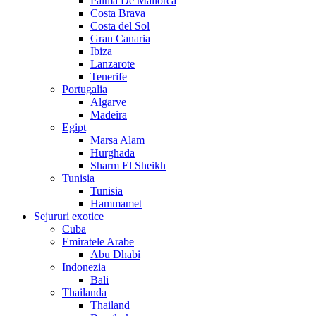
Palma De Mallorca
Costa Brava
Costa del Sol
Gran Canaria
Ibiza
Lanzarote
Tenerife
Portugalia
Algarve
Madeira
Egipt
Marsa Alam
Hurghada
Sharm El Sheikh
Tunisia
Tunisia
Hammamet
Sejururi exotice
Cuba
Emiratele Arabe
Abu Dhabi
Indonezia
Bali
Thailanda
Thailand