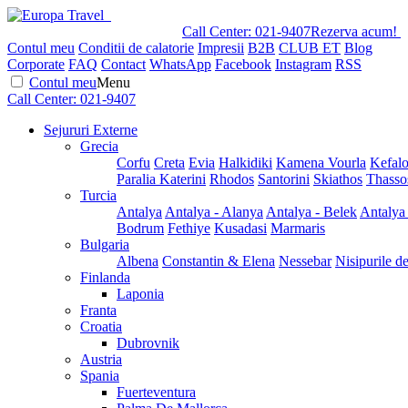
Call Center:
021-9407
Rezerva acum!
Contul meu
Conditii de calatorie
Impresii
B2B
CLUB ET
Blog
Corporate
FAQ
Contact
WhatsApp
Facebook
Instagram
RSS
Contul meu
Menu
Call Center:
021-9407
Sejururi Externe
Grecia
Corfu
Creta
Evia
Halkidiki
Kamena Vourla
Kefalo
Paralia Katerini
Rhodos
Santorini
Skiathos
Thasso
Turcia
Antalya
Antalya - Alanya
Antalya - Belek
Antalya
Bodrum
Fethiye
Kusadasi
Marmaris
Bulgaria
Albena
Constantin & Elena
Nessebar
Nisipurile d
Finlanda
Laponia
Franta
Croatia
Dubrovnik
Austria
Spania
Fuerteventura