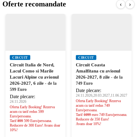
Oferte recomandate
‹
›
CIRCUIT
CIRCUIT
Circuit Italia de Nord,
Circuit Coasta
Lacul Como si Marile
Amalfitana cu avionul
Lacuri Alpine cu avionul
2026-2027, 8 zile
- de la
2026-2027, 6 zile
- de la
749 Euro
599 Euro
Date plecare:
24.11.2026,20.03.2027,11.06.2027
Date plecare:
Oferta Early Booking! Rezerva
24.11.2026
acum cu tarif redus 749
Oferta Early Booking! Rezerva
Euro/persoana.
acum cu tarif redus 599
Tarif
1099
euro 749 Euro/persoana.
Euro/persoana.
Reducere de 350 Euro!
Tarif
899
599 Euro/persoana.
Avans doar 10%!
Reducere de 300 Euro! Avans doar
10%!