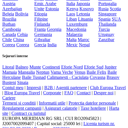
Austria
Emir. Arabe
Italia
Japonia
Portugalia
Azerbaijan
Unite
Estonia
Kenya
Kosovo
Rusia
Scotia
Belgia
Bolivia
Etiopia
Laos
Letonia
Singapore
Brazilia
Filipine
Liban
Lituania
Spania
SUA
Buthan
Finlanda
Luxemburg
Thailanda
Cambogia
Franta
Georgia
Macedonia
Turcia
Canada
Cehia
Germania
Malaezia
Uruguay
Chile
China
Gibraltar
Malta
Maroc
Zanzibar
Coreea
Coreea
Grecia
India
Mexic
Nepal
Sejururi interne
Litoral
Balneo
Munte
Costinesti
Eforie Nord
Eforie Sud
Jupiter
Mamaia
Mangalia
Neptun
Vama Veche
Venus
Baile Felix
Baile
Herculane
Baile Tusnad
Calimanesti - Caciulata
Covasna
Brasov
Busteni
Sinaia
Contul meu
|
Impresii
|
B2B |
Agentii partenere
|
Club Europa Travel
|
Blog Europa Travel
|
Corporate
|
FAQ
|
Contact
|
Despre noi
|
Cariere
Termeni si conditii
|
Informatii utile
|
Protectia datelor personale
|
Regulament campanii
|
Asigurari calatorie
|
Taxe hoteliere
|
Harta
site
|
Contract cu turistul
EUROPA MERIDIAN RG SRL
|
CUI RO20945823
|
J2007002099407
|
Capital social: 25000 lei
|
Licenta turism nr.