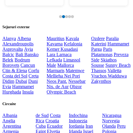
Sejururi externe
Alanya
Albena
Mauritius
Kavala
Ozdere
Paralia
Alexandroupolis
Kavarna
Kefalonia
Katerini
Hammamet
Asprovalta
Ayia
Kemer
Kusadasi
Parga
Paris
Balcic
Bali
Bansko
Lara
Larnaca
Platamonas
Preveza
Belek
Bodrum
Lefkada
Limassol
Side
Skiathos
Borovets
Cancun
Male
Mallorca
Sousse
Sunny Beach
Ctin & Elena
Corfu
Marmaris
Matemwe
Thassos
Valletta
Costa del Sol
Creta
Mellieha
Nei Pori
Vrachos
Wadduwa
Didim
Dubai
Duni
Neos Pant.
Nessebar
Zakynthos
Evia
Hammamet
Nis. de Aur
Obzor
Hurghada
Insula
Olympic Beach
Circuite
Albania
de Sud
Costa
Indochina
Nicaragua
Anglia
Rica
Croatia
Indonezia
Norvegia
Argentina
Cuba
Ecuador
Iordania
Iran
Olanda
Peru
Armenia
Egipt
Elvetia
Irlanda
Israel
Polonia