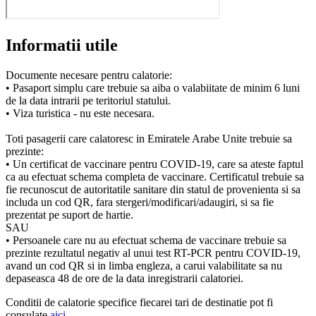
Informatii utile
Documente necesare pentru calatorie:
• Pasaport simplu care trebuie sa aiba o valabiitate de minim 6 luni
de la data intrarii pe teritoriul statului.
• Viza turistica - nu este necesara.
Toti pasagerii care calatoresc in Emiratele Arabe Unite trebuie sa
prezinte:
• Un certificat de vaccinare pentru COVID-19, care sa ateste faptul
ca au efectuat schema completa de vaccinare. Certificatul trebuie sa
fie recunoscut de autoritatile sanitare din statul de provenienta si sa
includa un cod QR, fara stergeri/modificari/adaugiri, si sa fie
prezentat pe suport de hartie.
SAU
• Persoanele care nu au efectuat schema de vaccinare trebuie sa
prezinte rezultatul negativ al unui test RT-PCR pentru COVID-19,
avand un cod QR si in limba engleza, a carui valabilitate sa nu
depaseasca 48 de ore de la data inregistrarii calatoriei.
Conditii de calatorie specifice fiecarei tari de destinatie pot fi
consulate
aici