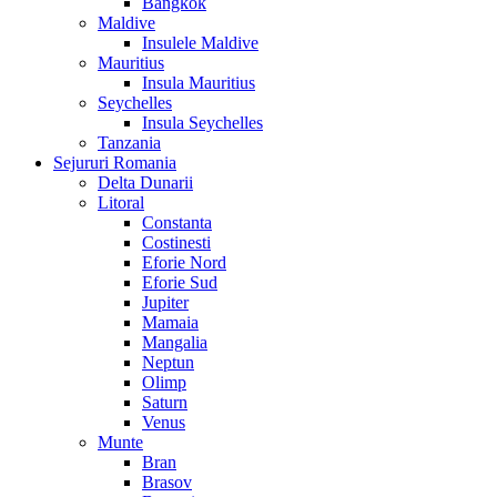
Bangkok
Maldive
Insulele Maldive
Mauritius
Insula Mauritius
Seychelles
Insula Seychelles
Tanzania
Sejururi Romania
Delta Dunarii
Litoral
Constanta
Costinesti
Eforie Nord
Eforie Sud
Jupiter
Mamaia
Mangalia
Neptun
Olimp
Saturn
Venus
Munte
Bran
Brasov