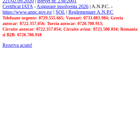
221/02.09.2020
|
Brevet nr. 238/2001
Certificat IATA
-
Asigurare insolventa 2026
|
A.N.P.C.
-
https://www.anpc.gov.ro/
|
SOL
|
Reglementare A.N.P.C
Telefoane urgente: 0729.555.665; Vanzari: 0733.083.984; Grecia
autocar: 0722.357.056; Turcia autocar: 0720.700.913;
Circuite autocar: 0722.357.054; Circuite avion: 0723.500.034; Romania
si B2B: 0720.700.918
Rezerva acum!