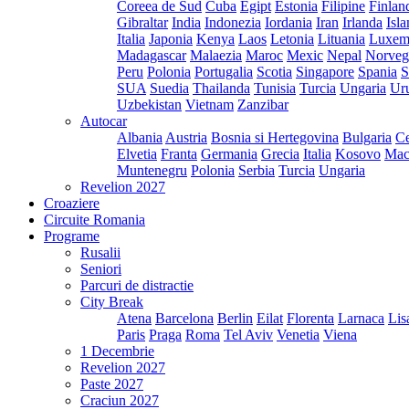
Coreea de Sud
Cuba
Egipt
Estonia
Filipine
Finlan
Gibraltar
India
Indonezia
Iordania
Iran
Irlanda
Isl
Italia
Japonia
Kenya
Laos
Letonia
Lituania
Luxem
Madagascar
Malaezia
Maroc
Mexic
Nepal
Norveg
Peru
Polonia
Portugalia
Scotia
Singapore
Spania
S
SUA
Suedia
Thailanda
Tunisia
Turcia
Ungaria
Ur
Uzbekistan
Vietnam
Zanzibar
Autocar
Albania
Austria
Bosnia si Hertegovina
Bulgaria
Ce
Elvetia
Franta
Germania
Grecia
Italia
Kosovo
Mac
Muntenegru
Polonia
Serbia
Turcia
Ungaria
Revelion 2027
Croaziere
Circuite Romania
Programe
Rusalii
Seniori
Parcuri de distractie
City Break
Atena
Barcelona
Berlin
Eilat
Florenta
Larnaca
Lis
Paris
Praga
Roma
Tel Aviv
Venetia
Viena
1 Decembrie
Revelion 2027
Paste 2027
Craciun 2027