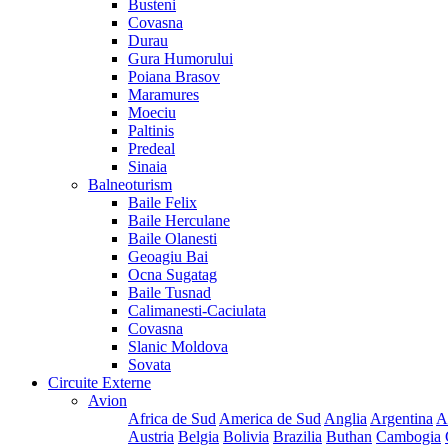
Busteni
Covasna
Durau
Gura Humorului
Poiana Brasov
Maramures
Moeciu
Paltinis
Predeal
Sinaia
Balneoturism
Baile Felix
Baile Herculane
Baile Olanesti
Geoagiu Bai
Ocna Sugatag
Baile Tusnad
Calimanesti-Caciulata
Covasna
Slanic Moldova
Sovata
Circuite Externe
Avion
Africa de Sud
America de Sud
Anglia
Argentina
A
Austria
Belgia
Bolivia
Brazilia
Buthan
Cambogia