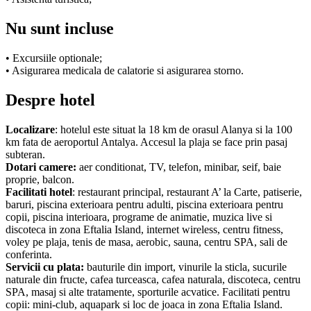
Nu sunt incluse
• Excursiile optionale;
• Asigurarea medicala de calatorie si asigurarea storno.
Despre hotel
Localizare
: hotelul este situat la 18 km de orasul Alanya si la 100
km fata de aeroportul Antalya. Accesul la plaja se face prin pasaj
subteran.
Dotari camere:
aer conditionat, TV, telefon, minibar, seif, baie
proprie, balcon.
Facilitati hotel
: restaurant principal, restaurant A’ la Carte, patiserie,
baruri, piscina exterioara pentru adulti, piscina exterioara pentru
copii, piscina interioara, programe de animatie, muzica live si
discoteca in zona Eftalia Island, internet wireless, centru fitness,
voley pe plaja, tenis de masa, aerobic, sauna, centru SPA, sali de
conferinta.
Servicii cu plata:
bauturile din import, vinurile la sticla, sucurile
naturale din fructe, cafea turceasca, cafea naturala, discoteca, centru
SPA, masaj si alte tratamente, sporturile acvatice. Facilitati pentru
copii: mini-club, aquapark si loc de joaca in zona Eftalia Island.