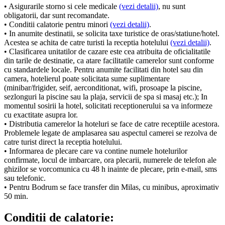
• Asigurarile storno si cele medicale
(vezi detalii)
, nu sunt
obligatorii, dar sunt recomandate.
• Conditii calatorie pentru minori
(vezi detalii)
.
• In anumite destinatii, se solicita taxe turistice de oras/statiune/hotel.
Acestea se achita de catre turisti la receptia hotelului
(vezi detalii)
.
• Clasificarea unitatilor de cazare este cea atribuita de oficialitatile
din tarile de destinatie, ca atare facilitatile camerelor sunt conforme
cu standardele locale. Pentru anumite facilitati din hotel sau din
camera, hotelierul poate solicitata sume suplimentare
(minibar/frigider, seif, aerconditionat, wifi, prosoape la piscine,
sezlonguri la piscine sau la plaja, servicii de spa si masaj etc.); In
momentul sosirii la hotel, solicitati receptionerului sa va informeze
cu exactitate asupra lor.
• Distributia camerelor la hoteluri se face de catre receptiile acestora.
Problemele legate de amplasarea sau aspectul camerei se rezolva de
catre turist direct la receptia hotelului.
• Informarea de plecare care va contine numele hotelurilor
confirmate, locul de imbarcare, ora plecarii, numerele de telefon ale
ghizilor se vorcomunica cu 48 h inainte de plecare, prin e-mail, sms
sau telefonic.
• Pentru Bodrum se face transfer din Milas, cu minibus, aproximativ
50 min.
Conditii de calatorie: