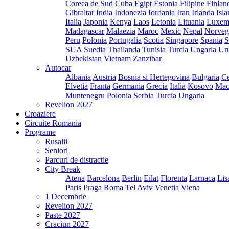
Coreea de Sud
Cuba
Egipt
Estonia
Filipine
Finlan
Gibraltar
India
Indonezia
Iordania
Iran
Irlanda
Isl
Italia
Japonia
Kenya
Laos
Letonia
Lituania
Luxem
Madagascar
Malaezia
Maroc
Mexic
Nepal
Norveg
Peru
Polonia
Portugalia
Scotia
Singapore
Spania
S
SUA
Suedia
Thailanda
Tunisia
Turcia
Ungaria
Ur
Uzbekistan
Vietnam
Zanzibar
Autocar
Albania
Austria
Bosnia si Hertegovina
Bulgaria
Ce
Elvetia
Franta
Germania
Grecia
Italia
Kosovo
Mac
Muntenegru
Polonia
Serbia
Turcia
Ungaria
Revelion 2027
Croaziere
Circuite Romania
Programe
Rusalii
Seniori
Parcuri de distractie
City Break
Atena
Barcelona
Berlin
Eilat
Florenta
Larnaca
Lis
Paris
Praga
Roma
Tel Aviv
Venetia
Viena
1 Decembrie
Revelion 2027
Paste 2027
Craciun 2027