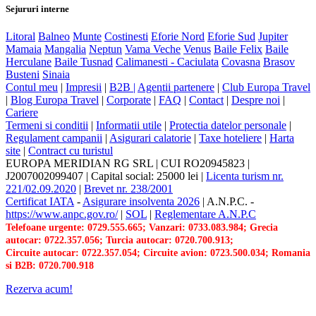
Sejururi interne
Litoral
Balneo
Munte
Costinesti
Eforie Nord
Eforie Sud
Jupiter
Mamaia
Mangalia
Neptun
Vama Veche
Venus
Baile Felix
Baile
Herculane
Baile Tusnad
Calimanesti - Caciulata
Covasna
Brasov
Busteni
Sinaia
Contul meu
|
Impresii
|
B2B |
Agentii partenere
|
Club Europa Travel
|
Blog Europa Travel
|
Corporate
|
FAQ
|
Contact
|
Despre noi
|
Cariere
Termeni si conditii
|
Informatii utile
|
Protectia datelor personale
|
Regulament campanii
|
Asigurari calatorie
|
Taxe hoteliere
|
Harta
site
|
Contract cu turistul
EUROPA MERIDIAN RG SRL
|
CUI RO20945823
|
J2007002099407
|
Capital social: 25000 lei
|
Licenta turism nr.
221/02.09.2020
|
Brevet nr. 238/2001
Certificat IATA
-
Asigurare insolventa 2026
|
A.N.P.C.
-
https://www.anpc.gov.ro/
|
SOL
|
Reglementare A.N.P.C
Telefoane urgente: 0729.555.665; Vanzari: 0733.083.984; Grecia
autocar: 0722.357.056; Turcia autocar: 0720.700.913;
Circuite autocar: 0722.357.054; Circuite avion: 0723.500.034; Romania
si B2B: 0720.700.918
Rezerva acum!