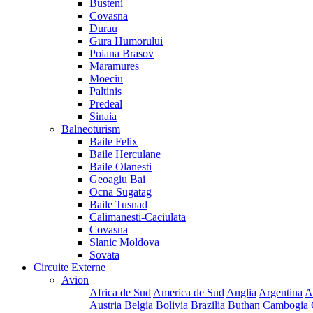
Busteni
Covasna
Durau
Gura Humorului
Poiana Brasov
Maramures
Moeciu
Paltinis
Predeal
Sinaia
Balneoturism
Baile Felix
Baile Herculane
Baile Olanesti
Geoagiu Bai
Ocna Sugatag
Baile Tusnad
Calimanesti-Caciulata
Covasna
Slanic Moldova
Sovata
Circuite Externe
Avion
Africa de Sud
America de Sud
Anglia
Argentina
A
Austria
Belgia
Bolivia
Brazilia
Buthan
Cambogia