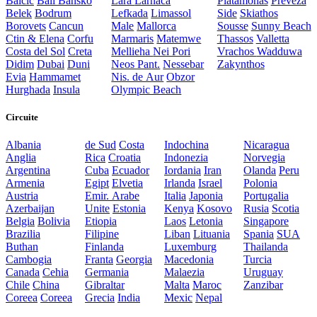
Balcic
Bali
Bansko
Lara
Larnaca
Platamonas
Preveza
Belek
Bodrum
Lefkada
Limassol
Side
Skiathos
Borovets
Cancun
Male
Mallorca
Sousse
Sunny Beach
Ctin & Elena
Corfu
Marmaris
Matemwe
Thassos
Valletta
Costa del Sol
Creta
Mellieha
Nei Pori
Vrachos
Wadduwa
Didim
Dubai
Duni
Neos Pant.
Nessebar
Zakynthos
Evia
Hammamet
Nis. de Aur
Obzor
Hurghada
Insula
Olympic Beach
Circuite
Albania
de Sud
Costa
Indochina
Nicaragua
Anglia
Rica
Croatia
Indonezia
Norvegia
Argentina
Cuba
Ecuador
Iordania
Iran
Olanda
Peru
Armenia
Egipt
Elvetia
Irlanda
Israel
Polonia
Austria
Emir. Arabe
Italia
Japonia
Portugalia
Azerbaijan
Unite
Estonia
Kenya
Kosovo
Rusia
Scotia
Belgia
Bolivia
Etiopia
Laos
Letonia
Singapore
Brazilia
Filipine
Liban
Lituania
Spania
SUA
Buthan
Finlanda
Luxemburg
Thailanda
Cambogia
Franta
Georgia
Macedonia
Turcia
Canada
Cehia
Germania
Malaezia
Uruguay
Chile
China
Gibraltar
Malta
Maroc
Zanzibar
Coreea
Coreea
Grecia
India
Mexic
Nepal