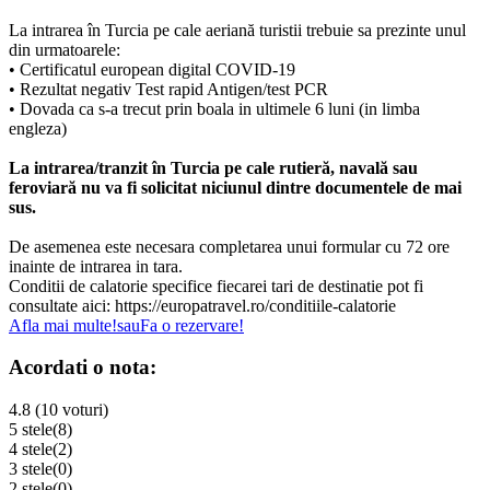
La intrarea în Turcia pe cale aeriană turistii trebuie sa prezinte unul
din urmatoarele:
• Certificatul european digital COVID-19
• Rezultat negativ Test rapid Antigen/test PCR
• Dovada ca s-a trecut prin boala in ultimele 6 luni (in limba
engleza)
La intrarea/tranzit în Turcia pe cale rutieră, navală sau
feroviară nu va fi solicitat niciunul dintre documentele de mai
sus.
De asemenea este necesara completarea unui formular cu 72 ore
inainte de intrarea in tara.
Conditii de calatorie specifice fiecarei tari de destinatie pot fi
consultate aici: https://europatravel.ro/conditiile-calatorie
Afla mai multe!
sau
Fa o rezervare!
Acordati o nota:
4.8 (10 voturi)
5 stele
(8)
4 stele
(2)
3 stele
(0)
2 stele
(0)