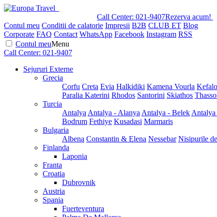
Call Center:
021-9407
Rezerva acum!
Contul meu
Conditii de calatorie
Impresii
B2B
CLUB ET
Blog
Corporate
FAQ
Contact
WhatsApp
Facebook
Instagram
RSS
Contul meu
Menu
Call Center:
021-9407
Sejururi Externe
Grecia
Corfu
Creta
Evia
Halkidiki
Kamena Vourla
Kefalo
Paralia Katerini
Rhodos
Santorini
Skiathos
Thasso
Turcia
Antalya
Antalya - Alanya
Antalya - Belek
Antalya
Bodrum
Fethiye
Kusadasi
Marmaris
Bulgaria
Albena
Constantin & Elena
Nessebar
Nisipurile d
Finlanda
Laponia
Franta
Croatia
Dubrovnik
Austria
Spania
Fuerteventura