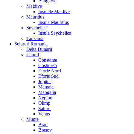
Bangkok
Maldive
Insulele Maldive
Mauritius
Insula Mauritius
Seychelles
Insula Seychelles
Tanzania
Sejururi Romania
Delta Dunarii
Litoral
Constanta
Costinesti
Eforie Nord
Eforie Sud
Jupiter
Mamaia
Mangalia
Neptun
Olimp
Saturn
Venus
Munte
Bran
Brasov