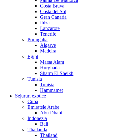
Palma De Mallorca
Costa Brava
Costa del Sol
Gran Canaria
Ibiza
Lanzarote
Tenerife
Portugalia
Algarve
Madeira
Egipt
Marsa Alam
Hurghada
Sharm El Sheikh
Tunisia
Tunisia
Hammamet
Sejururi exotice
Cuba
Emiratele Arabe
Abu Dhabi
Indonezia
Bali
Thailanda
Thailand