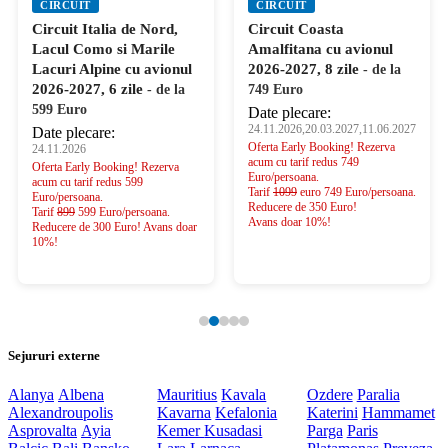
CIRCUIT
CIRCUIT
Circuit Italia de Nord,
Circuit Coasta
Lacul Como si Marile
Amalfitana cu avionul
Lacuri Alpine cu avionul
2026-2027, 8 zile
- de la
2026-2027, 6 zile
- de la
749 Euro
599 Euro
Date plecare:
24.11.2026,20.03.2027,11.06.2027
Date plecare:
Oferta Early Booking! Rezerva
24.11.2026
acum cu tarif redus 749
Oferta Early Booking! Rezerva
Euro/persoana.
acum cu tarif redus 599
Tarif
1099
euro 749 Euro/persoana.
Euro/persoana.
Reducere de 350 Euro!
Tarif
899
599 Euro/persoana.
Avans doar 10%!
Reducere de 300 Euro! Avans doar
10%!
Sejururi externe
Alanya
Albena
Mauritius
Kavala
Ozdere
Paralia
Alexandroupolis
Kavarna
Kefalonia
Katerini
Hammamet
Asprovalta
Ayia
Kemer
Kusadasi
Parga
Paris