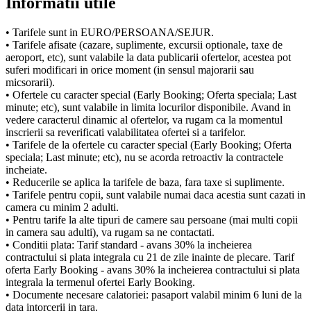
Informatii utile
• Tarifele sunt in EURO/PERSOANA/SEJUR.
• Tarifele afisate (cazare, suplimente, excursii optionale, taxe de
aeroport, etc), sunt valabile la data publicarii ofertelor, acestea pot
suferi modificari in orice moment (in sensul majorarii sau
micsorarii).
• Ofertele cu caracter special (Early Booking; Oferta speciala; Last
minute; etc), sunt valabile in limita locurilor disponibile. Avand in
vedere caracterul dinamic al ofertelor, va rugam ca la momentul
inscrierii sa reverificati valabilitatea ofertei si a tarifelor.
• Tarifele de la ofertele cu caracter special (Early Booking; Oferta
speciala; Last minute; etc), nu se acorda retroactiv la contractele
incheiate.
• Reducerile se aplica la tarifele de baza, fara taxe si suplimente.
• Tarifele pentru copii, sunt valabile numai daca acestia sunt cazati in
camera cu minim 2 adulti.
• Pentru tarife la alte tipuri de camere sau persoane (mai multi copii
in camera sau adulti), va rugam sa ne contactati.
• Conditii plata: Tarif standard - avans 30% la incheierea
contractului si plata integrala cu 21 de zile inainte de plecare. Tarif
oferta Early Booking - avans 30% la incheierea contractului si plata
integrala la termenul ofertei Early Booking.
• Documente necesare calatoriei: pasaport valabil minim 6 luni de la
data intorcerii in tara.