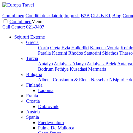
Contul meu
Conditii de calatorie
Impresii
B2B
CLUB ET
Blog
Corpo
Contul meu
Menu
Call Center:
021-9407
Sejururi Externe
Grecia
Corfu
Creta
Evia
Halkidiki
Kamena Vourla
Kefalo
Paralia Katerini
Rhodos
Santorini
Skiathos
Thasso
Turcia
Antalya
Antalya - Alanya
Antalya - Belek
Antalya
Bodrum
Fethiye
Kusadasi
Marmaris
Bulgaria
Albena
Constantin & Elena
Nessebar
Nisipurile d
Finlanda
Laponia
Franta
Croatia
Dubrovnik
Austria
Spania
Fuerteventura
Palma De Mallorca