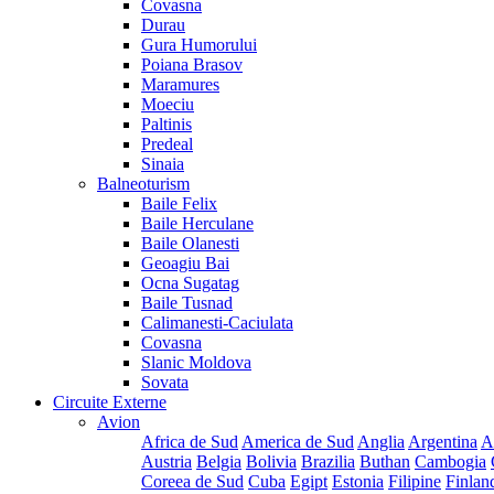
Covasna
Durau
Gura Humorului
Poiana Brasov
Maramures
Moeciu
Paltinis
Predeal
Sinaia
Balneoturism
Baile Felix
Baile Herculane
Baile Olanesti
Geoagiu Bai
Ocna Sugatag
Baile Tusnad
Calimanesti-Caciulata
Covasna
Slanic Moldova
Sovata
Circuite Externe
Avion
Africa de Sud
America de Sud
Anglia
Argentina
A
Austria
Belgia
Bolivia
Brazilia
Buthan
Cambogia
Coreea de Sud
Cuba
Egipt
Estonia
Filipine
Finlan