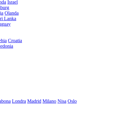
anda
Israel
burg
ia
Olanda
ri Lanka
uguay
hia
Croatia
edonia
abona
Londra
Madrid
Milano
Nisa
Oslo