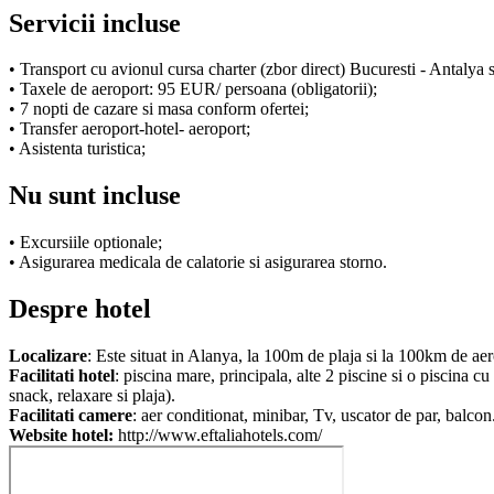
Servicii incluse
• Transport cu avionul cursa charter (zbor direct) Bucuresti - Antalya si
• Taxele de aeroport: 95 EUR/ persoana (obligatorii);
• 7 nopti de cazare si masa conform ofertei;
• Transfer aeroport-hotel- aeroport;
• Asistenta turistica;
Nu sunt incluse
• Excursiile optionale;
• Asigurarea medicala de calatorie si asigurarea storno.
Despre hotel
Localizare
: Este situat in Alanya, la 100m de plaja si la 100km de aer
Facilitati hotel
: piscina mare, principala, alte 2 piscine si o piscina c
snack, relaxare si plaja).
Facilitati camere
: aer conditionat, minibar, Tv, uscator de par, balcon
Website hotel:
http://www.eftaliahotels.com/