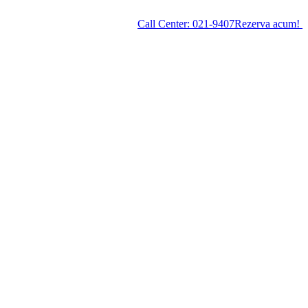
Call Center:
021-9407
Rezerva acum!