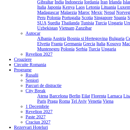
Gibraltar
India
Indonezia
Iordania
Iran
Irlanda
Isl
Italia
Japonia
Kenya
Laos
Letonia
Lituania
Luxem
Madagascar
Malaezia
Maroc
Mexic
Nepal
Norveg
Peru
Polonia
Portugalia
Scotia
Singapore
Spania
S
SUA
Suedia
Thailanda
Tunisia
Turcia
Ungaria
Ur
Uzbekistan
Vietnam
Zanzibar
Autocar
Albania
Austria
Bosnia si Hertegovina
Bulgaria
Ce
Elvetia
Franta
Germania
Grecia
Italia
Kosovo
Mac
Muntenegru
Polonia
Serbia
Turcia
Ungaria
Revelion 2027
Croaziere
Circuite Romania
Programe
Rusalii
Seniori
Parcuri de distractie
City Break
Atena
Barcelona
Berlin
Eilat
Florenta
Larnaca
Lis
Paris
Praga
Roma
Tel Aviv
Venetia
Viena
1 Decembrie
Revelion 2027
Paste 2027
Craciun 2027
Rezervari Hoteluri