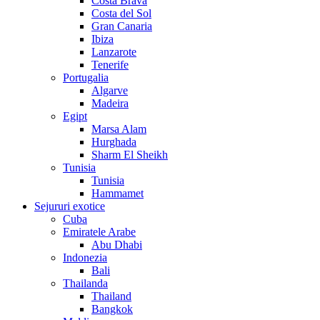
Costa Brava
Costa del Sol
Gran Canaria
Ibiza
Lanzarote
Tenerife
Portugalia
Algarve
Madeira
Egipt
Marsa Alam
Hurghada
Sharm El Sheikh
Tunisia
Tunisia
Hammamet
Sejururi exotice
Cuba
Emiratele Arabe
Abu Dhabi
Indonezia
Bali
Thailanda
Thailand
Bangkok