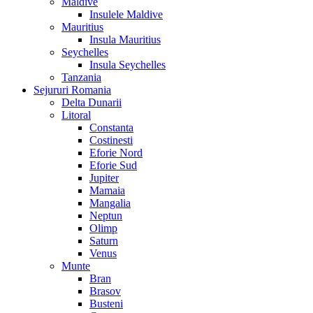
Maldive
Insulele Maldive
Mauritius
Insula Mauritius
Seychelles
Insula Seychelles
Tanzania
Sejururi Romania
Delta Dunarii
Litoral
Constanta
Costinesti
Eforie Nord
Eforie Sud
Jupiter
Mamaia
Mangalia
Neptun
Olimp
Saturn
Venus
Munte
Bran
Brasov
Busteni