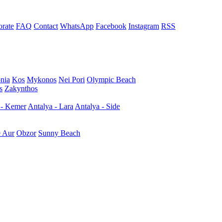
rate
FAQ
Contact
WhatsApp
Facebook
Instagram
RSS
nia
Kos
Mykonos
Nei Pori
Olympic Beach
s
Zakynthos
 - Kemer
Antalya - Lara
Antalya - Side
e Aur
Obzor
Sunny Beach