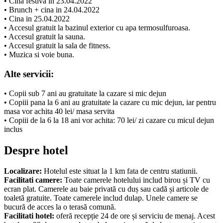
• Cina festiva in 23.04.2022
• Brunch + cina in 24.04.2022
• Cina in 25.04.2022
• Accesul gratuit la bazinul exterior cu apa termosulfuroasa.
• Accesul gratuit la sauna.
• Accesul gratuit la sala de fitness.
• Muzica si voie buna.
Alte servicii:
• Copii sub 7 ani au gratuitate la cazare si mic dejun
• Copiii pana la 6 ani au gratuitate la cazare cu mic dejun, iar pentru
masa vor achita 40 lei/ masa servita
• Copiii de la 6 la 18 ani vor achita: 70 lei/ zi cazare cu micul dejun
inclus
Despre hotel
Localizare:
Hotelul este situat la 1 km fata de centru statiunii.
Facilitati camere:
Toate camerele hotelului includ birou și TV cu
ecran plat. Camerele au baie privată cu duș sau cadă și articole de
toaletă gratuite. Toate camerele includ dulap. Unele camere se
bucură de acces la o terasă comună.
Facilitati hotel:
oferă recepție 24 de ore și serviciu de menaj. Acest