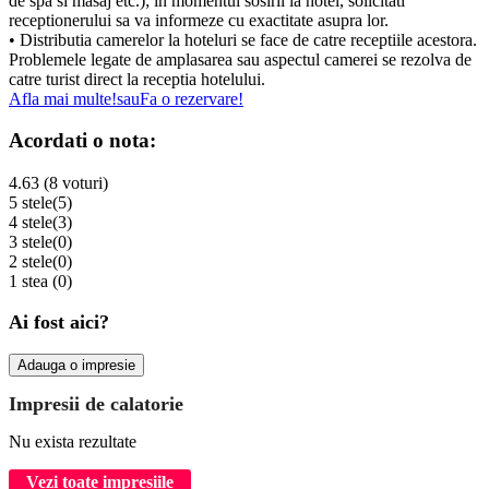
de spa si masaj etc.); in momentul sosirii la hotel, solicitati
receptionerului sa va informeze cu exactitate asupra lor.
• Distributia camerelor la hoteluri se face de catre receptiile acestora.
Problemele legate de amplasarea sau aspectul camerei se rezolva de
catre turist direct la receptia hotelului.
Afla mai multe!
sau
Fa o rezervare!
Acordati o nota:
4.63 (8 voturi)
5 stele
(5)
4 stele
(3)
3 stele
(0)
2 stele
(0)
1 stea
(0)
Ai fost aici?
Adauga o impresie
Impresii de calatorie
Nu exista rezultate
Vezi toate impresiile