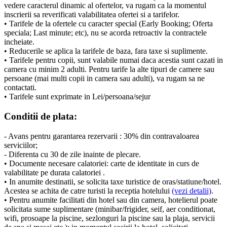
vedere caracterul dinamic al ofertelor, va rugam ca la momentul
inscrierii sa reverificati valabilitatea ofertei si a tarifelor.
• Tarifele de la ofertele cu caracter special (Early Booking; Oferta
speciala; Last minute; etc), nu se acorda retroactiv la contractele
incheiate.
• Reducerile se aplica la tarifele de baza, fara taxe si suplimente.
• Tarifele pentru copii, sunt valabile numai daca acestia sunt cazati in
camera cu minim 2 adulti. Pentru tarife la alte tipuri de camere sau
persoane (mai multi copii in camera sau adulti), va rugam sa ne
contactati.
• Tarifele sunt exprimate in Lei/persoana/sejur
Conditii de plata:
- Avans pentru garantarea rezervarii : 30% din contravaloarea
serviciilor;
- Diferenta cu 30 de zile inainte de plecare.
• Documente necesare calatoriei: carte de identitate in curs de
valabilitate pe durata calatoriei .
• In anumite destinatii, se solicita taxe turistice de oras/statiune/hotel.
Acestea se achita de catre turisti la receptia hotelului
(vezi detalii)
.
• Pentru anumite facilitati din hotel sau din camera, hotelierul poate
solicitata sume suplimentare (minibar/frigider, seif, aer conditionat,
wifi, prosoape la piscine, sezlonguri la piscine sau la plaja, servicii