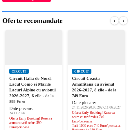
Oferte recomandate
‹
›
CIRCUIT
CIRCUIT
Circuit Italia de Nord,
Circuit Coasta
Lacul Como si Marile
Amalfitana cu avionul
Lacuri Alpine cu avionul
2026-2027, 8 zile
- de la
2026-2027, 6 zile
- de la
749 Euro
599 Euro
Date plecare:
24.11.2026,20.03.2027,11.06.2027
Date plecare:
Oferta Early Booking! Rezerva
24.11.2026
acum cu tarif redus 749
Oferta Early Booking! Rezerva
Euro/persoana.
acum cu tarif redus 599
Tarif
1099
euro 749 Euro/persoana.
Euro/persoana.
Reducere de 350 Euro!