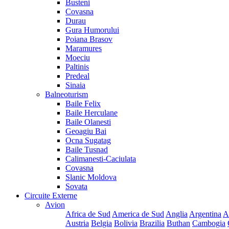
Busteni
Covasna
Durau
Gura Humorului
Poiana Brasov
Maramures
Moeciu
Paltinis
Predeal
Sinaia
Balneoturism
Baile Felix
Baile Herculane
Baile Olanesti
Geoagiu Bai
Ocna Sugatag
Baile Tusnad
Calimanesti-Caciulata
Covasna
Slanic Moldova
Sovata
Circuite Externe
Avion
Africa de Sud
America de Sud
Anglia
Argentina
A
Austria
Belgia
Bolivia
Brazilia
Buthan
Cambogia