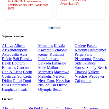
Tarif
899
599 Euro/persoana.
Avans doar 10%!
Reducere de 300 Euro! Avans doar
10%!
Sejururi externe
Alanya
Albena
Mauritius
Kavala
Ozdere
Paralia
Alexandroupolis
Kavarna
Kefalonia
Katerini
Hammamet
Asprovalta
Ayia
Kemer
Kusadasi
Parga
Paris
Balcic
Bali
Bansko
Lara
Larnaca
Platamonas
Preveza
Belek
Bodrum
Lefkada
Limassol
Side
Skiathos
Borovets
Cancun
Male
Mallorca
Sousse
Sunny Beach
Ctin & Elena
Corfu
Marmaris
Matemwe
Thassos
Valletta
Costa del Sol
Creta
Mellieha
Nei Pori
Vrachos
Wadduwa
Didim
Dubai
Duni
Neos Pant.
Nessebar
Zakynthos
Evia
Hammamet
Nis. de Aur
Obzor
Hurghada
Insula
Olympic Beach
Circuite
Albania
de Sud
Costa
Indochina
Nicaragua