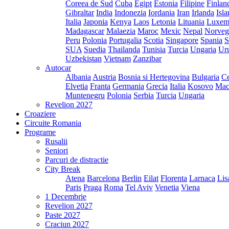
Coreea de Sud
Cuba
Egipt
Estonia
Filipine
Finlan
Gibraltar
India
Indonezia
Iordania
Iran
Irlanda
Isl
Italia
Japonia
Kenya
Laos
Letonia
Lituania
Luxem
Madagascar
Malaezia
Maroc
Mexic
Nepal
Norveg
Peru
Polonia
Portugalia
Scotia
Singapore
Spania
S
SUA
Suedia
Thailanda
Tunisia
Turcia
Ungaria
Ur
Uzbekistan
Vietnam
Zanzibar
Autocar
Albania
Austria
Bosnia si Hertegovina
Bulgaria
Ce
Elvetia
Franta
Germania
Grecia
Italia
Kosovo
Mac
Muntenegru
Polonia
Serbia
Turcia
Ungaria
Revelion 2027
Croaziere
Circuite Romania
Programe
Rusalii
Seniori
Parcuri de distractie
City Break
Atena
Barcelona
Berlin
Eilat
Florenta
Larnaca
Lis
Paris
Praga
Roma
Tel Aviv
Venetia
Viena
1 Decembrie
Revelion 2027
Paste 2027
Craciun 2027