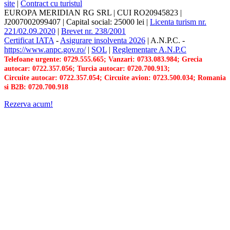
site
|
Contract cu turistul
EUROPA MERIDIAN RG SRL
|
CUI RO20945823
|
J2007002099407
|
Capital social: 25000 lei
|
Licenta turism nr.
221/02.09.2020
|
Brevet nr. 238/2001
Certificat IATA
-
Asigurare insolventa 2026
|
A.N.P.C.
-
https://www.anpc.gov.ro/
|
SOL
|
Reglementare A.N.P.C
Telefoane urgente: 0729.555.665; Vanzari: 0733.083.984; Grecia
autocar: 0722.357.056; Turcia autocar: 0720.700.913;
Circuite autocar: 0722.357.054; Circuite avion: 0723.500.034; Romania
si B2B: 0720.700.918
Rezerva acum!