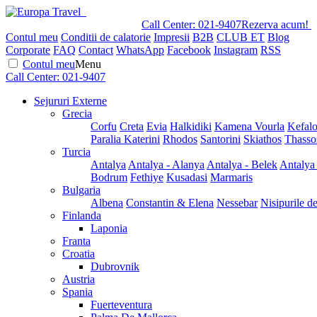
Call Center:
021-9407
Rezerva acum!
Contul meu
Conditii de calatorie
Impresii
B2B
CLUB ET
Blog
Corporate
FAQ
Contact
WhatsApp
Facebook
Instagram
RSS
Contul meu
Menu
Call Center:
021-9407
Sejururi Externe
Grecia
Corfu
Creta
Evia
Halkidiki
Kamena Vourla
Kefalo
Paralia Katerini
Rhodos
Santorini
Skiathos
Thasso
Turcia
Antalya
Antalya - Alanya
Antalya - Belek
Antalya
Bodrum
Fethiye
Kusadasi
Marmaris
Bulgaria
Albena
Constantin & Elena
Nessebar
Nisipurile d
Finlanda
Laponia
Franta
Croatia
Dubrovnik
Austria
Spania
Fuerteventura