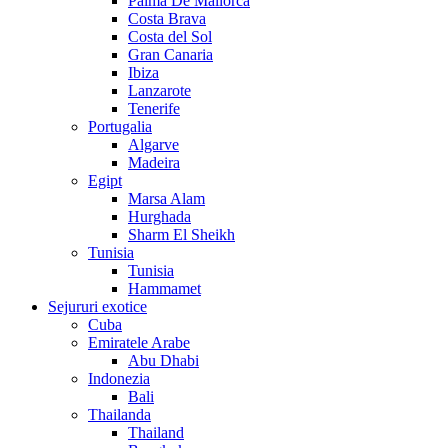
Palma De Mallorca
Costa Brava
Costa del Sol
Gran Canaria
Ibiza
Lanzarote
Tenerife
Portugalia
Algarve
Madeira
Egipt
Marsa Alam
Hurghada
Sharm El Sheikh
Tunisia
Tunisia
Hammamet
Sejururi exotice
Cuba
Emiratele Arabe
Abu Dhabi
Indonezia
Bali
Thailanda
Thailand