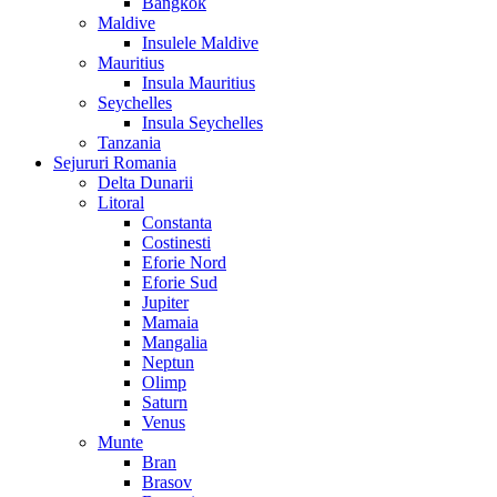
Bangkok
Maldive
Insulele Maldive
Mauritius
Insula Mauritius
Seychelles
Insula Seychelles
Tanzania
Sejururi Romania
Delta Dunarii
Litoral
Constanta
Costinesti
Eforie Nord
Eforie Sud
Jupiter
Mamaia
Mangalia
Neptun
Olimp
Saturn
Venus
Munte
Bran
Brasov