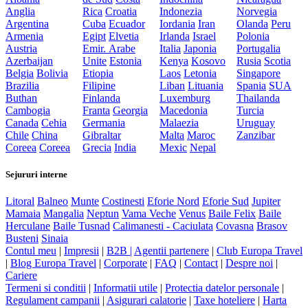
Anglia
Rica
Croatia
Indonezia
Norvegia
Argentina
Cuba
Ecuador
Iordania
Iran
Olanda
Peru
Armenia
Egipt
Elvetia
Irlanda
Israel
Polonia
Austria
Emir. Arabe
Italia
Japonia
Portugalia
Azerbaijan
Unite
Estonia
Kenya
Kosovo
Rusia
Scotia
Belgia
Bolivia
Etiopia
Laos
Letonia
Singapore
Brazilia
Filipine
Liban
Lituania
Spania
SUA
Buthan
Finlanda
Luxemburg
Thailanda
Cambogia
Franta
Georgia
Macedonia
Turcia
Canada
Cehia
Germania
Malaezia
Uruguay
Chile
China
Gibraltar
Malta
Maroc
Zanzibar
Coreea
Coreea
Grecia
India
Mexic
Nepal
Sejururi interne
Litoral
Balneo
Munte
Costinesti
Eforie Nord
Eforie Sud
Jupiter
Mamaia
Mangalia
Neptun
Vama Veche
Venus
Baile Felix
Baile
Herculane
Baile Tusnad
Calimanesti - Caciulata
Covasna
Brasov
Busteni
Sinaia
Contul meu
|
Impresii
|
B2B |
Agentii partenere
|
Club Europa Travel
|
Blog Europa Travel
|
Corporate
|
FAQ
|
Contact
|
Despre noi
|
Cariere
Termeni si conditii
|
Informatii utile
|
Protectia datelor personale
|
Regulament campanii
|
Asigurari calatorie
|
Taxe hoteliere
|
Harta