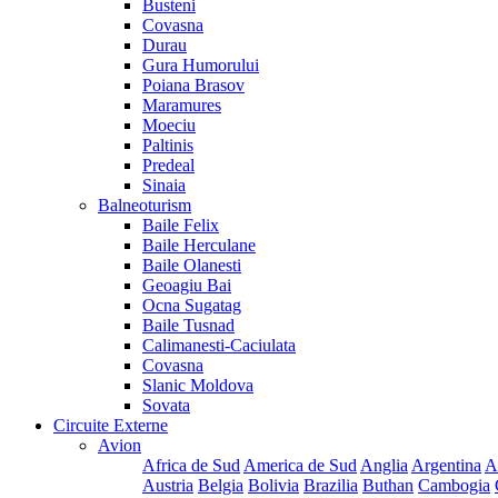
Busteni
Covasna
Durau
Gura Humorului
Poiana Brasov
Maramures
Moeciu
Paltinis
Predeal
Sinaia
Balneoturism
Baile Felix
Baile Herculane
Baile Olanesti
Geoagiu Bai
Ocna Sugatag
Baile Tusnad
Calimanesti-Caciulata
Covasna
Slanic Moldova
Sovata
Circuite Externe
Avion
Africa de Sud
America de Sud
Anglia
Argentina
A
Austria
Belgia
Bolivia
Brazilia
Buthan
Cambogia