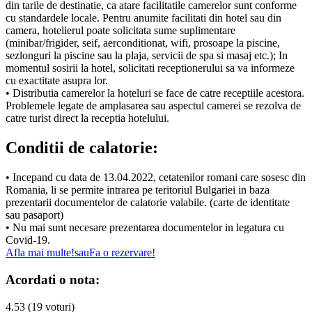
din tarile de destinatie, ca atare facilitatile camerelor sunt conforme
cu standardele locale. Pentru anumite facilitati din hotel sau din
camera, hotelierul poate solicitata sume suplimentare
(minibar/frigider, seif, aerconditionat, wifi, prosoape la piscine,
sezlonguri la piscine sau la plaja, servicii de spa si masaj etc.); In
momentul sosirii la hotel, solicitati receptionerului sa va informeze
cu exactitate asupra lor.
• Distributia camerelor la hoteluri se face de catre receptiile acestora.
Problemele legate de amplasarea sau aspectul camerei se rezolva de
catre turist direct la receptia hotelului.
Conditii de calatorie:
• Incepand cu data de 13.04.2022, cetatenilor romani care sosesc din
Romania, li se permite intrarea pe teritoriul Bulgariei in baza
prezentarii documentelor de calatorie valabile. (carte de identitate
sau pasaport)
• Nu mai sunt necesare prezentarea documentelor in legatura cu
Covid-19.
Afla mai multe!
sau
Fa o rezervare!
Acordati o nota:
4.53 (19 voturi)