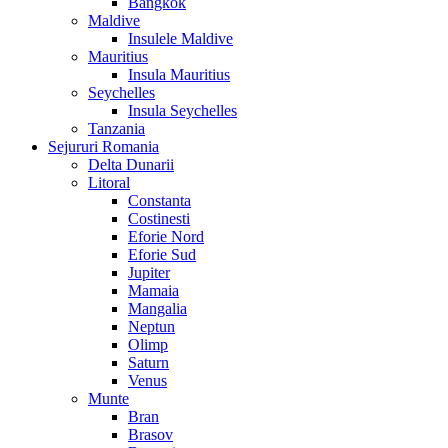
Bangkok
Maldive
Insulele Maldive
Mauritius
Insula Mauritius
Seychelles
Insula Seychelles
Tanzania
Sejururi Romania
Delta Dunarii
Litoral
Constanta
Costinesti
Eforie Nord
Eforie Sud
Jupiter
Mamaia
Mangalia
Neptun
Olimp
Saturn
Venus
Munte
Bran
Brasov