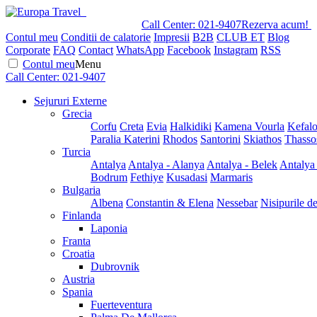
Call Center:
021-9407
Rezerva acum!
Contul meu
Conditii de calatorie
Impresii
B2B
CLUB ET
Blog
Corporate
FAQ
Contact
WhatsApp
Facebook
Instagram
RSS
Contul meu
Menu
Call Center:
021-9407
Sejururi Externe
Grecia
Corfu
Creta
Evia
Halkidiki
Kamena Vourla
Kefalo
Paralia Katerini
Rhodos
Santorini
Skiathos
Thasso
Turcia
Antalya
Antalya - Alanya
Antalya - Belek
Antalya
Bodrum
Fethiye
Kusadasi
Marmaris
Bulgaria
Albena
Constantin & Elena
Nessebar
Nisipurile d
Finlanda
Laponia
Franta
Croatia
Dubrovnik
Austria
Spania
Fuerteventura