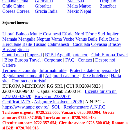
Canada
Cehia
Germania
Malaezia
Uruguay
Chile
China
Gibraltar
Malta
Maroc
Zanzibar
Coreea
Coreea
Grecia
India
Mexic
Nepal
Sejururi interne
Litoral
Balneo
Munte
Costinesti
Eforie Nord
Eforie Sud
Jupiter
Mamaia
Mangalia
Neptun
Vama Veche
Venus
Baile Felix
Baile
Herculane
Baile Tusnad
Calimanesti - Caciulata
Covasna
Brasov
Busteni
Sinaia
Contul meu
|
Impresii
|
B2B |
Agentii partenere
|
Club Europa Travel
|
Blog Europa Travel
|
Corporate
|
FAQ
|
Contact
|
Despre noi
|
Cariere
Termeni si conditii
|
Informatii utile
|
Protectia datelor personale
|
Regulament campanii
|
Asigurari calatorie
|
Taxe hoteliere
|
Harta
site
|
Contract cu turistul
EUROPA MERIDIAN RG SRL
|
CUI RO20945823
|
J2007002099407
|
Capital social: 25000 lei
|
Licenta turism nr.
221/02.09.2020
|
Brevet nr. 238/2001
Certificat IATA
-
Asigurare insolventa 2026
|
A.N.P.C.
-
https://www.anpc.gov.ro/
|
SOL
|
Reglementare A.N.P.C
Telefoane urgente: 0729.555.665; Vanzari: 0733.083.984; Grecia
autocar: 0722.357.056; Turcia autocar: 0720.700.913;
Circuite autocar: 0722.357.054; Circuite avion: 0723.500.034; Romania
si B2B: 0720.700.918