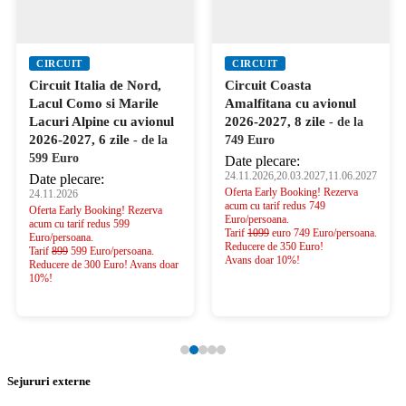
CIRCUIT
CIRCUIT
Circuit Italia de Nord,
Circuit Coasta
Lacul Como si Marile
Amalfitana cu avionul
Lacuri Alpine cu avionul
2026-2027, 8 zile
- de la
2026-2027, 6 zile
- de la
749 Euro
599 Euro
Date plecare:
24.11.2026,20.03.2027,11.06.2027
Date plecare:
Oferta Early Booking! Rezerva
24.11.2026
acum cu tarif redus 749
Oferta Early Booking! Rezerva
Euro/persoana.
acum cu tarif redus 599
Tarif
1099
euro 749 Euro/persoana.
Euro/persoana.
Reducere de 350 Euro!
Tarif
899
599 Euro/persoana.
Avans doar 10%!
Reducere de 300 Euro! Avans doar
10%!
Sejururi externe