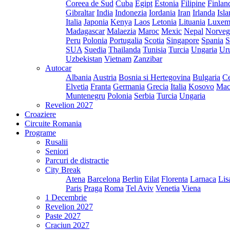
Coreea de Sud
Cuba
Egipt
Estonia
Filipine
Finlan
Gibraltar
India
Indonezia
Iordania
Iran
Irlanda
Isl
Italia
Japonia
Kenya
Laos
Letonia
Lituania
Luxem
Madagascar
Malaezia
Maroc
Mexic
Nepal
Norveg
Peru
Polonia
Portugalia
Scotia
Singapore
Spania
S
SUA
Suedia
Thailanda
Tunisia
Turcia
Ungaria
Ur
Uzbekistan
Vietnam
Zanzibar
Autocar
Albania
Austria
Bosnia si Hertegovina
Bulgaria
Ce
Elvetia
Franta
Germania
Grecia
Italia
Kosovo
Mac
Muntenegru
Polonia
Serbia
Turcia
Ungaria
Revelion 2027
Croaziere
Circuite Romania
Programe
Rusalii
Seniori
Parcuri de distractie
City Break
Atena
Barcelona
Berlin
Eilat
Florenta
Larnaca
Lis
Paris
Praga
Roma
Tel Aviv
Venetia
Viena
1 Decembrie
Revelion 2027
Paste 2027
Craciun 2027