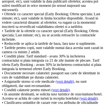
aeroport, etc), sunt valabile la data publicarii ofertelor, acestea pot
suferi modificari in orice moment (in sensul majorarii sau
micsorarii).
• Ofertele cu caracter special (Early Booking; Oferta speciala; Last
minute; etc), sunt valabile in limita locurilor disponibile. Avand in
vedere caracterul dinamic al ofertelor, va rugam ca la momentul
inscrierii sa reverificati valabilitatea ofertei si a tarifelor.
• Tarifele de la ofertele cu caracter special (Early Booking; Oferta
speciala; Last minute; etc), nu se acorda retroactiv la contractele
incheiate.
• Reducerile se aplica la tarifele de baza, fara taxe si suplimente.
• Tarifele pentru copii, sunt valabile numai daca acestia sunt cazati in
camera cu minim 2 adulti.
• Conditii plata: Tarif standard - avans 30% la incheierea
contractului si plata integrala cu 21 de zile inainte de plecare. Tarif
oferta Early Booking - avans 30% la incheierea contractului si plata
integrala la termenul ofertei Early Booking.
• Documente necesare calatoriei: pasaport sau carte de identitate in
curs de valabilitate pe durata calatoriei.
• Asigurarile storno si cele medicale
(vezi detalii)
, nu sunt
obligatorii, dar sunt recomandate.
• Conditii calatorie pentru minori
(vezi detalii)
.
• In anumite destinatii, se solicita taxe turistice de oras/statiune/hotel.
Acestea se achita de catre turisti la receptia hotelului
(vezi detalii)
.
• Clasificarea unitatilor de cazare este cea atribuita de oficialitatile