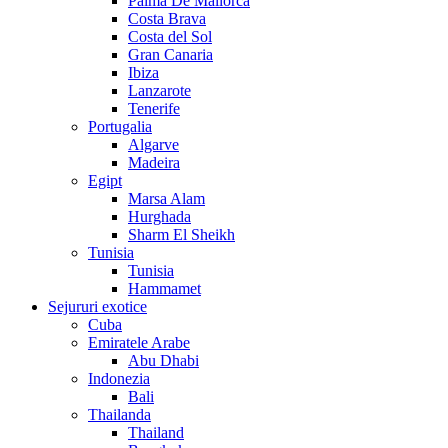
Palma De Mallorca
Costa Brava
Costa del Sol
Gran Canaria
Ibiza
Lanzarote
Tenerife
Portugalia
Algarve
Madeira
Egipt
Marsa Alam
Hurghada
Sharm El Sheikh
Tunisia
Tunisia
Hammamet
Sejururi exotice
Cuba
Emiratele Arabe
Abu Dhabi
Indonezia
Bali
Thailanda
Thailand