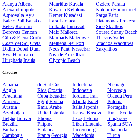
Alanya
Albena
Mauritius
Kavala
Ozdere
Paralia
Alexandroupolis
Kavarna
Kefalonia
Katerini
Hammamet
Asprovalta
Ayia
Kemer
Kusadasi
Parga
Paris
Balcic
Bali
Bansko
Lara
Larnaca
Platamonas
Preveza
Belek
Bodrum
Lefkada
Limassol
Side
Skiathos
Borovets
Cancun
Male
Mallorca
Sousse
Sunny Beach
Ctin & Elena
Corfu
Marmaris
Matemwe
Thassos
Valletta
Costa del Sol
Creta
Mellieha
Nei Pori
Vrachos
Wadduwa
Didim
Dubai
Duni
Neos Pant.
Nessebar
Zakynthos
Evia
Hammamet
Nis. de Aur
Obzor
Hurghada
Insula
Olympic Beach
Circuite
Albania
de Sud
Costa
Indochina
Nicaragua
Anglia
Rica
Croatia
Indonezia
Norvegia
Argentina
Cuba
Ecuador
Iordania
Iran
Olanda
Peru
Armenia
Egipt
Elvetia
Irlanda
Israel
Polonia
Austria
Emir. Arabe
Italia
Japonia
Portugalia
Azerbaijan
Unite
Estonia
Kenya
Kosovo
Rusia
Scotia
Belgia
Bolivia
Etiopia
Laos
Letonia
Singapore
Brazilia
Filipine
Liban
Lituania
Spania
SUA
Buthan
Finlanda
Luxemburg
Thailanda
Cambogia
Franta
Georgia
Macedonia
Turcia