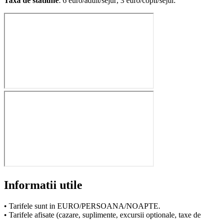
Taxa de statiune
: 6 euro/adult/sejur; 3 euro/copil/sejur.
Informatii utile
• Tarifele sunt in EURO/PERSOANA/NOAPTE.
• Tarifele afisate (cazare, suplimente, excursii optionale, taxe de