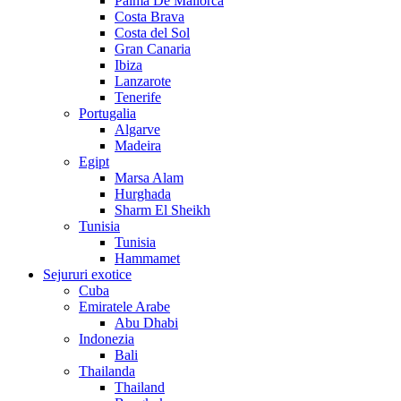
Palma De Mallorca
Costa Brava
Costa del Sol
Gran Canaria
Ibiza
Lanzarote
Tenerife
Portugalia
Algarve
Madeira
Egipt
Marsa Alam
Hurghada
Sharm El Sheikh
Tunisia
Tunisia
Hammamet
Sejururi exotice
Cuba
Emiratele Arabe
Abu Dhabi
Indonezia
Bali
Thailanda
Thailand