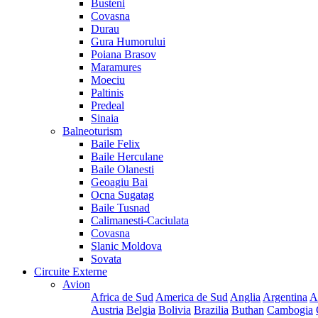
Busteni
Covasna
Durau
Gura Humorului
Poiana Brasov
Maramures
Moeciu
Paltinis
Predeal
Sinaia
Balneoturism
Baile Felix
Baile Herculane
Baile Olanesti
Geoagiu Bai
Ocna Sugatag
Baile Tusnad
Calimanesti-Caciulata
Covasna
Slanic Moldova
Sovata
Circuite Externe
Avion
Africa de Sud
America de Sud
Anglia
Argentina
A
Austria
Belgia
Bolivia
Brazilia
Buthan
Cambogia