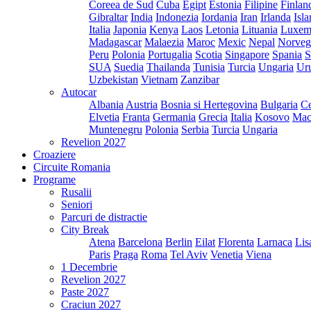
Coreea de Sud
Cuba
Egipt
Estonia
Filipine
Finlan
Gibraltar
India
Indonezia
Iordania
Iran
Irlanda
Isl
Italia
Japonia
Kenya
Laos
Letonia
Lituania
Luxem
Madagascar
Malaezia
Maroc
Mexic
Nepal
Norveg
Peru
Polonia
Portugalia
Scotia
Singapore
Spania
S
SUA
Suedia
Thailanda
Tunisia
Turcia
Ungaria
Ur
Uzbekistan
Vietnam
Zanzibar
Autocar
Albania
Austria
Bosnia si Hertegovina
Bulgaria
Ce
Elvetia
Franta
Germania
Grecia
Italia
Kosovo
Mac
Muntenegru
Polonia
Serbia
Turcia
Ungaria
Revelion 2027
Croaziere
Circuite Romania
Programe
Rusalii
Seniori
Parcuri de distractie
City Break
Atena
Barcelona
Berlin
Eilat
Florenta
Larnaca
Lis
Paris
Praga
Roma
Tel Aviv
Venetia
Viena
1 Decembrie
Revelion 2027
Paste 2027
Craciun 2027