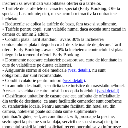
inscrierii sa reverificati valabilitatea ofertei si a tarifelor.
• Tarifele de la ofertele cu caracter special (Early Booking; Oferta
speciala; Last minute; etc), nu se acorda retroactiv la contractele
incheiate.
• Reducerile se aplica la tarifele de baza, fara taxe si suplimente.
• Tarifele pentru copii, sunt valabile numai daca acestia sunt cazati in
camera cu minim 2 adulti.
• Conditii plata: Tarif standard - avans 30% la incheierea
contractului si plata integrala cu 21 de zile inainte de plecare. Tarif
oferta Early Booking - avans 30% la incheierea contractului si plata
integrala la termenul ofertei Early Booking.
• Documente necesare calatoriei: pasaport sau carte de identitate in
curs de valabilitate pe durata calatoriei.
• Asigurarile storno si cele medicale
(vezi detalii)
, nu sunt
obligatorii, dar sunt recomandate.
• Conditii calatorie pentru minori
(vezi detalii)
.
• In anumite destinatii, se solicita taxe turistice de oras/statiune/hotel.
Acestea se achita de catre turisti la receptia hotelului
(vezi detalii)
.
• Clasificarea unitatilor de cazare este cea atribuita de oficialitatile
din tarile de destinatie, ca atare facilitatile camerelor sunt conforme
cu standardele locale. Pentru anumite facilitati din hotel sau din
camera, hotelierul poate solicitata sume suplimentare
(minibar/frigider, seif, aerconditionat, wifi, prosoape la piscine,
sezlonguri la piscine sau la plaja, servicii de spa si masaj etc.); In
momentul sosirii la hotel, solicitati receptionerului sa va informeze