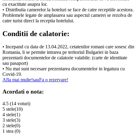
cu exactitate asupra lor.
• Distributia camerelor la hoteluri se face de catre receptiile acestora.
Problemele legate de amplasarea sau aspectul camerei se rezolva de
catre turist direct la receptia hotelului.
Conditii de calatorie:
• Incepand cu data de 13.04.2022, cetatenilor romani care sosesc din
Romania, li se permite intrarea pe teritoriul Bulgariei in baza
prezentarii documentelor de calatorie valabile. (carte de identitate
sau pasaport)
• Nu mai sunt necesare prezentarea documentelor in legatura cu
Covid-19.
Afla mai multe!
sau
Fa o rezervare!
Acordati o nota:
4.5 (14 voturi)
5 stele
(10)
4 stele
(1)
3 stele
(3)
2 stele
(0)
1 stea
(0)