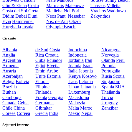
Borovets
Cancun
Male
Mallorca
Sousse
Sunny Beach
Ctin & Elena
Corfu
Marmaris
Matemwe
Thassos
Valletta
Costa del Sol
Creta
Mellieha
Nei Pori
Vrachos
Wadduwa
Didim
Dubai
Duni
Neos Pant.
Nessebar
Zakynthos
Evia
Hammamet
Nis. de Aur
Obzor
Hurghada
Insula
Olympic Beach
Circuite
Albania
de Sud
Costa
Indochina
Nicaragua
Anglia
Rica
Croatia
Indonezia
Norvegia
Argentina
Cuba
Ecuador
Iordania
Iran
Olanda
Peru
Armenia
Egipt
Elvetia
Irlanda
Israel
Polonia
Austria
Emir. Arabe
Italia
Japonia
Portugalia
Azerbaijan
Unite
Estonia
Kenya
Kosovo
Rusia
Scotia
Belgia
Bolivia
Etiopia
Laos
Letonia
Singapore
Brazilia
Filipine
Liban
Lituania
Spania
SUA
Buthan
Finlanda
Luxemburg
Thailanda
Cambogia
Franta
Georgia
Macedonia
Turcia
Canada
Cehia
Germania
Malaezia
Uruguay
Chile
China
Gibraltar
Malta
Maroc
Zanzibar
Coreea
Coreea
Grecia
India
Mexic
Nepal
Sejururi interne