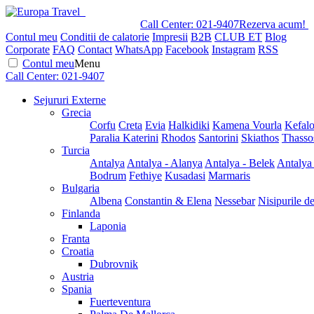
Call Center:
021-9407
Rezerva acum!
Contul meu
Conditii de calatorie
Impresii
B2B
CLUB ET
Blog
Corporate
FAQ
Contact
WhatsApp
Facebook
Instagram
RSS
Contul meu
Menu
Call Center:
021-9407
Sejururi Externe
Grecia
Corfu
Creta
Evia
Halkidiki
Kamena Vourla
Kefalo
Paralia Katerini
Rhodos
Santorini
Skiathos
Thasso
Turcia
Antalya
Antalya - Alanya
Antalya - Belek
Antalya
Bodrum
Fethiye
Kusadasi
Marmaris
Bulgaria
Albena
Constantin & Elena
Nessebar
Nisipurile d
Finlanda
Laponia
Franta
Croatia
Dubrovnik
Austria
Spania
Fuerteventura