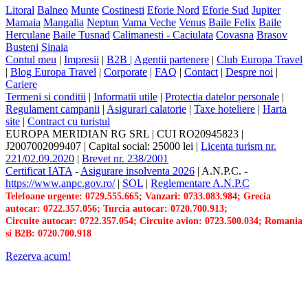
Litoral
Balneo
Munte
Costinesti
Eforie Nord
Eforie Sud
Jupiter
Mamaia
Mangalia
Neptun
Vama Veche
Venus
Baile Felix
Baile
Herculane
Baile Tusnad
Calimanesti - Caciulata
Covasna
Brasov
Busteni
Sinaia
Contul meu
|
Impresii
|
B2B |
Agentii partenere
|
Club Europa Travel
|
Blog Europa Travel
|
Corporate
|
FAQ
|
Contact
|
Despre noi
|
Cariere
Termeni si conditii
|
Informatii utile
|
Protectia datelor personale
|
Regulament campanii
|
Asigurari calatorie
|
Taxe hoteliere
|
Harta
site
|
Contract cu turistul
EUROPA MERIDIAN RG SRL
|
CUI RO20945823
|
J2007002099407
|
Capital social: 25000 lei
|
Licenta turism nr.
221/02.09.2020
|
Brevet nr. 238/2001
Certificat IATA
-
Asigurare insolventa 2026
|
A.N.P.C.
-
https://www.anpc.gov.ro/
|
SOL
|
Reglementare A.N.P.C
Telefoane urgente: 0729.555.665; Vanzari: 0733.083.984; Grecia
autocar: 0722.357.056; Turcia autocar: 0720.700.913;
Circuite autocar: 0722.357.054; Circuite avion: 0723.500.034; Romania
si B2B: 0720.700.918
Rezerva acum!