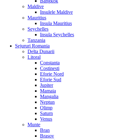
Bangkok
Maldive
Insulele Maldive
Mauritius
Insula Mauritius
Seychelles
Insula Seychelles
Tanzania
Sejururi Romania
Delta Dunarii
Litoral
Constanta
Costinesti
Eforie Nord
Eforie Sud
Jupiter
Mamaia
Mangalia
Neptun
Olimp
Saturn
Venus
Munte
Bran
Brasov