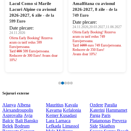
Lacul Como si Marile
Amalfitana cu avionul
Lacuri Alpine cu avionul
2026-2027, 8 zile
- de la
2026-2027, 6 zile
- de la
749 Euro
599 Euro
Date plecare:
24.11.2026,20.03.2027,11.06.2027
Date plecare:
Oferta Early Booking! Rezerva
24.11.2026
acum cu tarif redus 749
Oferta Early Booking! Rezerva
Euro/persoana.
acum cu tarif redus 599
Tarif
1099
euro 749 Euro/persoana.
Euro/persoana.
Reducere de 350 Euro!
Tarif
899
599 Euro/persoana.
Avans doar 10%!
Reducere de 300 Euro! Avans doar
10%!
Sejururi externe
Alanya
Albena
Mauritius
Kavala
Ozdere
Paralia
Alexandroupolis
Kavarna
Kefalonia
Katerini
Hammamet
Asprovalta
Ayia
Kemer
Kusadasi
Parga
Paris
Balcic
Bali
Bansko
Lara
Larnaca
Platamonas
Preveza
Belek
Bodrum
Lefkada
Limassol
Side
Skiathos