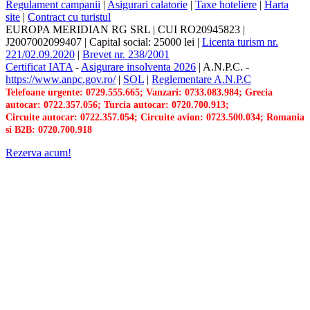
Regulament campanii
|
Asigurari calatorie
|
Taxe hoteliere
|
Harta
site
|
Contract cu turistul
EUROPA MERIDIAN RG SRL
|
CUI RO20945823
|
J2007002099407
|
Capital social: 25000 lei
|
Licenta turism nr.
221/02.09.2020
|
Brevet nr. 238/2001
Certificat IATA
-
Asigurare insolventa 2026
|
A.N.P.C.
-
https://www.anpc.gov.ro/
|
SOL
|
Reglementare A.N.P.C
Telefoane urgente: 0729.555.665; Vanzari: 0733.083.984; Grecia
autocar: 0722.357.056; Turcia autocar: 0720.700.913;
Circuite autocar: 0722.357.054; Circuite avion: 0723.500.034; Romania
si B2B: 0720.700.918
Rezerva acum!