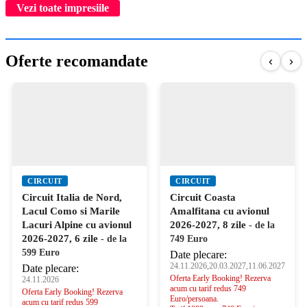
Vezi toate impresiile
Oferte recomandate
‹
›
CIRCUIT
CIRCUIT
Circuit Italia de Nord,
Circuit Coasta
Lacul Como si Marile
Amalfitana cu avionul
Lacuri Alpine cu avionul
2026-2027, 8 zile
- de la
2026-2027, 6 zile
- de la
749 Euro
599 Euro
Date plecare:
24.11.2026,20.03.2027,11.06.2027
Date plecare:
Oferta Early Booking! Rezerva
24.11.2026
acum cu tarif redus 749
Oferta Early Booking! Rezerva
Euro/persoana.
acum cu tarif redus 599