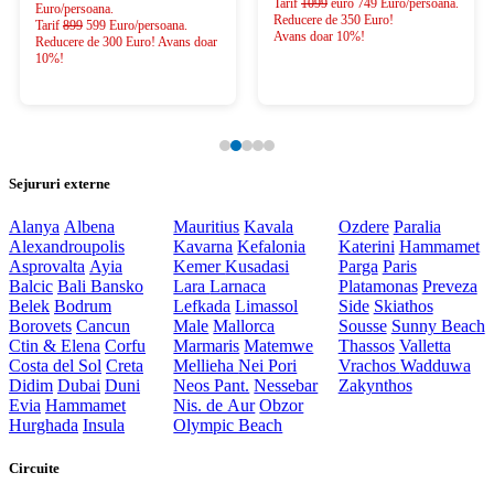
Tarif
1099
euro 749 Euro/persoana.
Euro/persoana.
Reducere de 350 Euro!
Tarif
899
599 Euro/persoana.
Avans doar 10%!
Reducere de 300 Euro! Avans doar
10%!
Sejururi externe
Alanya
Albena
Mauritius
Kavala
Ozdere
Paralia
Alexandroupolis
Kavarna
Kefalonia
Katerini
Hammamet
Asprovalta
Ayia
Kemer
Kusadasi
Parga
Paris
Balcic
Bali
Bansko
Lara
Larnaca
Platamonas
Preveza
Belek
Bodrum
Lefkada
Limassol
Side
Skiathos
Borovets
Cancun
Male
Mallorca
Sousse
Sunny Beach
Ctin & Elena
Corfu
Marmaris
Matemwe
Thassos
Valletta
Costa del Sol
Creta
Mellieha
Nei Pori
Vrachos
Wadduwa
Didim
Dubai
Duni
Neos Pant.
Nessebar
Zakynthos
Evia
Hammamet
Nis. de Aur
Obzor
Hurghada
Insula
Olympic Beach
Circuite