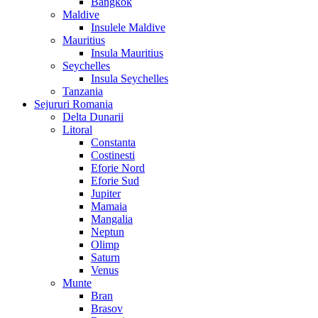
Bangkok
Maldive
Insulele Maldive
Mauritius
Insula Mauritius
Seychelles
Insula Seychelles
Tanzania
Sejururi Romania
Delta Dunarii
Litoral
Constanta
Costinesti
Eforie Nord
Eforie Sud
Jupiter
Mamaia
Mangalia
Neptun
Olimp
Saturn
Venus
Munte
Bran
Brasov