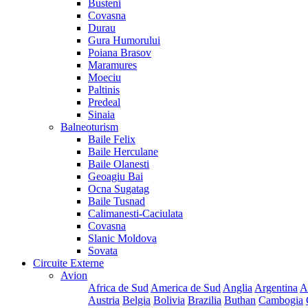
Busteni
Covasna
Durau
Gura Humorului
Poiana Brasov
Maramures
Moeciu
Paltinis
Predeal
Sinaia
Balneoturism
Baile Felix
Baile Herculane
Baile Olanesti
Geoagiu Bai
Ocna Sugatag
Baile Tusnad
Calimanesti-Caciulata
Covasna
Slanic Moldova
Sovata
Circuite Externe
Avion
Africa de Sud
America de Sud
Anglia
Argentina
A
Austria
Belgia
Bolivia
Brazilia
Buthan
Cambogia