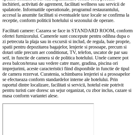
inchirieri, activitati de agrement, facilitati wellness sau servicii de
spalatorie. Informatiile operationale, programul restaurantului,
accesul la anumite facilitati si eventualele taxe locale se confirma la
receptie, conform politicii hotelului si sezonului de operare.
Facilitati camere: Cazarea se face in STANDARD ROOM, conform
ofertei furnizorului. Camerele sunt concepute pentru odihna dupa o
zi petrecuta la plaja sau in excursii si includ, de regula, baie proprie,
spatii pentru depozitarea bagajelor, lenjerie si prosoape, precum si
dotari utile precum aer conditionat, TV, telefon, uscator de par sau
seif, in functie de camera si de politica hotelului. Unele camere pot
avea balcon/terasa sau vedere catre mare, gradina, piscina ori
imprejurimi, aceste caracteristici fiind disponibile in functie de tipul
de camera rezervat. Curatenia, schimbarea lenjeriei si a prosoapelor
se efectueaza conform standardelor interne ale hotelului. Prin
raportul dintre localizare, facilitati si servicii, hotelul este potrivit
pentru turisti care doresc un sejur organizat, cu zbor inclus, cazare si
masa conform variantei alese.