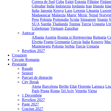
Coreea de Sud
Cuba
Egipt
Estonia
Filipine
Finlan
Gibraltar
India
Indonezia
Iordania
Iran
Irlanda
Isl
Italia
Japonia
Kenya
Laos
Letonia
Lituania
Luxem
Madagascar
Malaezia
Maroc
Mexic
Nepal
Norveg
Peru
Polonia
Portugalia
Scotia
Singapore
Spania
S
SUA
Suedia
Thailanda
Tunisia
Turcia
Ungaria
Ur
Uzbekistan
Vietnam
Zanzibar
Autocar
Albania
Austria
Bosnia si Hertegovina
Bulgaria
Ce
Elvetia
Franta
Germania
Grecia
Italia
Kosovo
Mac
Muntenegru
Polonia
Serbia
Turcia
Ungaria
Revelion 2027
Croaziere
Circuite Romania
Programe
Rusalii
Seniori
Parcuri de distractie
City Break
Atena
Barcelona
Berlin
Eilat
Florenta
Larnaca
Lis
Paris
Praga
Roma
Tel Aviv
Venetia
Viena
1 Decembrie
Revelion 2027
Paste 2027
Craciun 2027