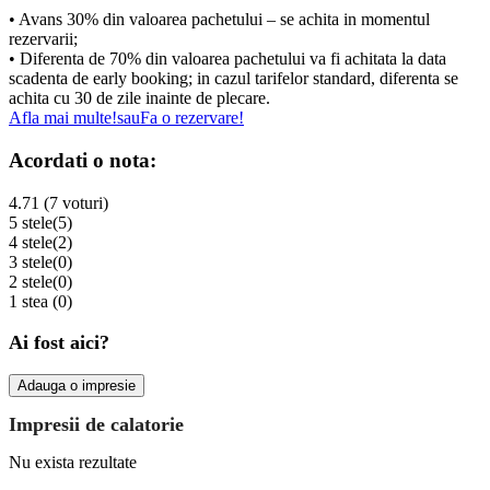
• Avans 30% din valoarea pachetului – se achita in momentul
rezervarii;
• Diferenta de 70% din valoarea pachetului va fi achitata la data
scadenta de early booking; in cazul tarifelor standard, diferenta se
achita cu 30 de zile inainte de plecare.
Afla mai multe!
sau
Fa o rezervare!
Acordati o nota:
4.71 (7 voturi)
5 stele
(5)
4 stele
(2)
3 stele
(0)
2 stele
(0)
1 stea
(0)
Ai fost aici?
Adauga o impresie
Impresii de calatorie
Nu exista rezultate