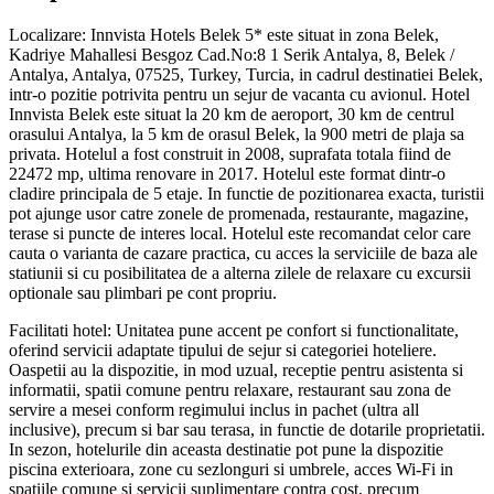
Localizare: Innvista Hotels Belek 5* este situat in zona Belek,
Kadriye Mahallesi Besgoz Cad.No:8 1 Serik Antalya, 8, Belek /
Antalya, Antalya, 07525, Turkey, Turcia, in cadrul destinatiei Belek,
intr-o pozitie potrivita pentru un sejur de vacanta cu avionul. Hotel
Innvista Belek este situat la 20 km de aeroport, 30 km de centrul
orasului Antalya, la 5 km de orasul Belek, la 900 metri de plaja sa
privata. Hotelul a fost construit in 2008, suprafata totala fiind de
22472 mp, ultima renovare in 2017. Hotelul este format dintr-o
cladire principala de 5 etaje. In functie de pozitionarea exacta, turistii
pot ajunge usor catre zonele de promenada, restaurante, magazine,
terase si puncte de interes local. Hotelul este recomandat celor care
cauta o varianta de cazare practica, cu acces la serviciile de baza ale
statiunii si cu posibilitatea de a alterna zilele de relaxare cu excursii
optionale sau plimbari pe cont propriu.
Facilitati hotel: Unitatea pune accent pe confort si functionalitate,
oferind servicii adaptate tipului de sejur si categoriei hoteliere.
Oaspetii au la dispozitie, in mod uzual, receptie pentru asistenta si
informatii, spatii comune pentru relaxare, restaurant sau zona de
servire a mesei conform regimului inclus in pachet (ultra all
inclusive), precum si bar sau terasa, in functie de dotarile proprietatii.
In sezon, hotelurile din aceasta destinatie pot pune la dispozitie
piscina exterioara, zone cu sezlonguri si umbrele, acces Wi-Fi in
spatiile comune si servicii suplimentare contra cost, precum