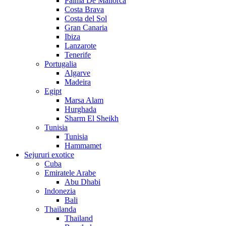
Palma De Mallorca
Costa Brava
Costa del Sol
Gran Canaria
Ibiza
Lanzarote
Tenerife
Portugalia
Algarve
Madeira
Egipt
Marsa Alam
Hurghada
Sharm El Sheikh
Tunisia
Tunisia
Hammamet
Sejururi exotice
Cuba
Emiratele Arabe
Abu Dhabi
Indonezia
Bali
Thailanda
Thailand