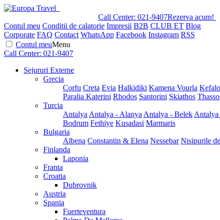
Call Center:
021-9407
Rezerva acum!
Contul meu
Conditii de calatorie
Impresii
B2B
CLUB ET
Blog
Corporate
FAQ
Contact
WhatsApp
Facebook
Instagram
RSS
Contul meu
Menu
Call Center:
021-9407
Sejururi Externe
Grecia
Corfu
Creta
Evia
Halkidiki
Kamena Vourla
Kefalo
Paralia Katerini
Rhodos
Santorini
Skiathos
Thasso
Turcia
Antalya
Antalya - Alanya
Antalya - Belek
Antalya
Bodrum
Fethiye
Kusadasi
Marmaris
Bulgaria
Albena
Constantin & Elena
Nessebar
Nisipurile d
Finlanda
Laponia
Franta
Croatia
Dubrovnik
Austria
Spania
Fuerteventura