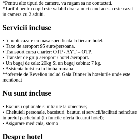
*Pentru alte tipuri de camere, va rugam sa ne contactati.
*Tariful pentru copil este valabil doar atunci cand acesta este cazat
in camera cu 2 adulti.
Servicii incluse
• 5 nopti cazare cu masa specificata la fiecare hotel.
• Taxe de aeroport 95 euro/persoana.
• Transport cursa charter: OTP - AYT – OTP.
• Transfer de grup aeroport / hotel /aeroport.
• Un bagaj de cala: 20kg Si un bagaj cabina: 7 kg.
• Asistenta turistica in limba romana.
**ofertele de Revelion includ Gala Dinner la hotelurile unde este
mentionat
Nu sunt incluse
• Excursii optionale si intrarile la obiective;
• Cheltuieli personale, bacsisuri, bauturi si servicii/facilitati neincluse
in pretul pachetului (in functie oferta fiecarui hotel);
• Asigurare medicala, storno
Despre hotel