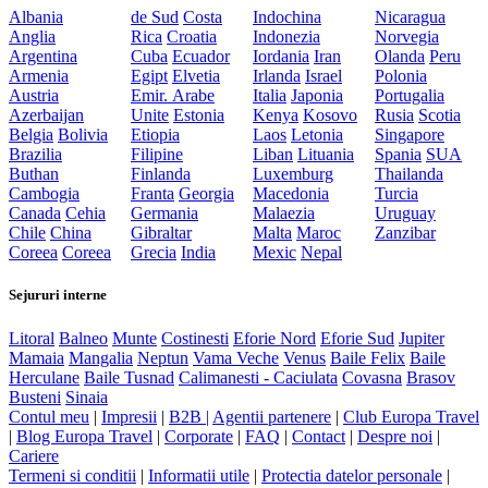
Albania
de Sud
Costa
Indochina
Nicaragua
Anglia
Rica
Croatia
Indonezia
Norvegia
Argentina
Cuba
Ecuador
Iordania
Iran
Olanda
Peru
Armenia
Egipt
Elvetia
Irlanda
Israel
Polonia
Austria
Emir. Arabe
Italia
Japonia
Portugalia
Azerbaijan
Unite
Estonia
Kenya
Kosovo
Rusia
Scotia
Belgia
Bolivia
Etiopia
Laos
Letonia
Singapore
Brazilia
Filipine
Liban
Lituania
Spania
SUA
Buthan
Finlanda
Luxemburg
Thailanda
Cambogia
Franta
Georgia
Macedonia
Turcia
Canada
Cehia
Germania
Malaezia
Uruguay
Chile
China
Gibraltar
Malta
Maroc
Zanzibar
Coreea
Coreea
Grecia
India
Mexic
Nepal
Sejururi interne
Litoral
Balneo
Munte
Costinesti
Eforie Nord
Eforie Sud
Jupiter
Mamaia
Mangalia
Neptun
Vama Veche
Venus
Baile Felix
Baile
Herculane
Baile Tusnad
Calimanesti - Caciulata
Covasna
Brasov
Busteni
Sinaia
Contul meu
|
Impresii
|
B2B |
Agentii partenere
|
Club Europa Travel
|
Blog Europa Travel
|
Corporate
|
FAQ
|
Contact
|
Despre noi
|
Cariere
Termeni si conditii
|
Informatii utile
|
Protectia datelor personale
|