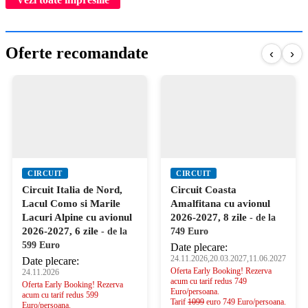
Oferte recomandate
‹
›
CIRCUIT
CIRCUIT
Circuit Italia de Nord,
Circuit Coasta
Lacul Como si Marile
Amalfitana cu avionul
Lacuri Alpine cu avionul
2026-2027, 8 zile
- de la
2026-2027, 6 zile
- de la
749 Euro
599 Euro
Date plecare:
24.11.2026,20.03.2027,11.06.2027
Date plecare:
Oferta Early Booking! Rezerva
24.11.2026
acum cu tarif redus 749
Oferta Early Booking! Rezerva
Euro/persoana.
acum cu tarif redus 599
Tarif
1099
euro 749 Euro/persoana.
Euro/persoana.