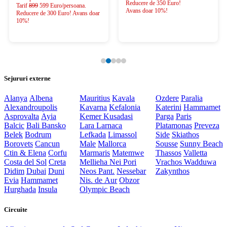
Reducere de 350 Euro!
Tarif
899
599 Euro/persoana.
Avans doar 10%!
Reducere de 300 Euro! Avans doar
10%!
Sejururi externe
Alanya
Albena
Mauritius
Kavala
Ozdere
Paralia
Alexandroupolis
Kavarna
Kefalonia
Katerini
Hammamet
Asprovalta
Ayia
Kemer
Kusadasi
Parga
Paris
Balcic
Bali
Bansko
Lara
Larnaca
Platamonas
Preveza
Belek
Bodrum
Lefkada
Limassol
Side
Skiathos
Borovets
Cancun
Male
Mallorca
Sousse
Sunny Beach
Ctin & Elena
Corfu
Marmaris
Matemwe
Thassos
Valletta
Costa del Sol
Creta
Mellieha
Nei Pori
Vrachos
Wadduwa
Didim
Dubai
Duni
Neos Pant.
Nessebar
Zakynthos
Evia
Hammamet
Nis. de Aur
Obzor
Hurghada
Insula
Olympic Beach
Circuite