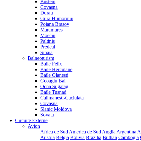
Busteni
Covasna
Durau
Gura Humorului
Poiana Brasov
Maramures
Moeciu
Paltinis
Predeal
Sinaia
Balneoturism
Baile Felix
Baile Herculane
Baile Olanesti
Geoagiu Bai
Ocna Sugatag
Baile Tusnad
Calimanesti-Caciulata
Covasna
Slanic Moldova
Sovata
Circuite Externe
Avion
Africa de Sud
America de Sud
Anglia
Argentina
A
Austria
Belgia
Bolivia
Brazilia
Buthan
Cambogia