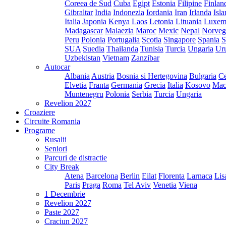
Coreea de Sud
Cuba
Egipt
Estonia
Filipine
Finlan
Gibraltar
India
Indonezia
Iordania
Iran
Irlanda
Isl
Italia
Japonia
Kenya
Laos
Letonia
Lituania
Luxem
Madagascar
Malaezia
Maroc
Mexic
Nepal
Norveg
Peru
Polonia
Portugalia
Scotia
Singapore
Spania
S
SUA
Suedia
Thailanda
Tunisia
Turcia
Ungaria
Ur
Uzbekistan
Vietnam
Zanzibar
Autocar
Albania
Austria
Bosnia si Hertegovina
Bulgaria
Ce
Elvetia
Franta
Germania
Grecia
Italia
Kosovo
Mac
Muntenegru
Polonia
Serbia
Turcia
Ungaria
Revelion 2027
Croaziere
Circuite Romania
Programe
Rusalii
Seniori
Parcuri de distractie
City Break
Atena
Barcelona
Berlin
Eilat
Florenta
Larnaca
Lis
Paris
Praga
Roma
Tel Aviv
Venetia
Viena
1 Decembrie
Revelion 2027
Paste 2027
Craciun 2027