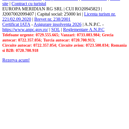
site
|
Contract cu turistul
EUROPA MERIDIAN RG SRL
|
CUI RO20945823
|
J2007002099407
|
Capital social: 25000 lei
|
Licenta turism nr.
221/02.09.2020
|
Brevet nr. 238/2001
Certificat IATA
-
Asigurare insolventa 2026
|
A.N.P.C.
-
https://www.anpc.gov.ro/
|
SOL
|
Reglementare A.N.P.C
Telefoane urgente: 0729.555.665; Vanzari: 0733.083.984; Grecia
autocar: 0722.357.056; Turcia autocar: 0720.700.913;
Circuite autocar: 0722.357.054; Circuite avion: 0723.500.034; Romania
si B2B: 0720.700.918
Rezerva acum!