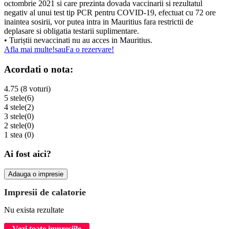
octombrie 2021 si care prezinta dovada vaccinarii si rezultatul
negativ al unui test tip PCR pentru COVID-19, efectuat cu 72 ore
inaintea sosirii, vor putea intra in Mauritius fara restrictii de
deplasare si obligatia testarii suplimentare.
• Turiștii nevaccinati nu au acces in Mauritius.
Afla mai multe!
sau
Fa o rezervare!
Acordati o nota:
4.75 (8 voturi)
5 stele
(6)
4 stele
(2)
3 stele
(0)
2 stele
(0)
1 stea
(0)
Ai fost aici?
Adauga o impresie
Impresii de calatorie
Nu exista rezultate
Vezi toate impresiile