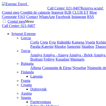
Call Center:
021-9407
Rezerva acum!
Contul meu
Conditii de calatorie
Impresii
B2B
CLUB ET
Blog
Corporate
FAQ
Contact
WhatsApp
Facebook
Instagram
RSS
Contul meu
Menu
Call Center:
021-9407
Sejururi Externe
Grecia
Corfu
Creta
Evia
Halkidiki
Kamena Vourla
Kefalo
Paralia Katerini
Rhodos
Santorini
Skiathos
Thasso
Turcia
Antalya
Antalya - Alanya
Antalya - Belek
Antalya
Bodrum
Fethiye
Kusadasi
Marmaris
Bulgaria
Albena
Constantin & Elena
Nessebar
Nisipurile d
Finlanda
Laponia
Franta
Croatia
Dubrovnik
Austria
Spania
Fuerteventura