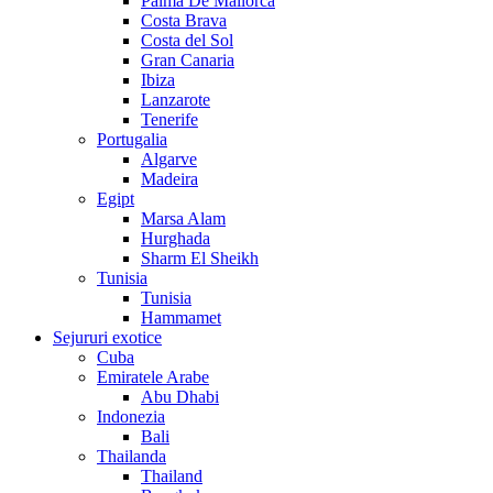
Palma De Mallorca
Costa Brava
Costa del Sol
Gran Canaria
Ibiza
Lanzarote
Tenerife
Portugalia
Algarve
Madeira
Egipt
Marsa Alam
Hurghada
Sharm El Sheikh
Tunisia
Tunisia
Hammamet
Sejururi exotice
Cuba
Emiratele Arabe
Abu Dhabi
Indonezia
Bali
Thailanda
Thailand