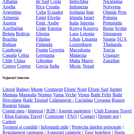
Albania
de Sud
Costa
Indochina
Nicaragua
Anglia
Rica
Croatia
Indonezia
Norvegia
Argentina
Cuba
Ecuador
Iordania
Iran
Olanda
Peru
Armenia
Egipt
Elvetia
Irlanda
Israel
Polonia
Austria
Emir. Arabe
Italia
Japonia
Portugalia
Azerbaijan
Unite
Estonia
Kenya
Kosovo
Rusia
Scotia
Belgia
Bolivia
Etiopia
Laos
Letonia
Singapore
Brazilia
Filipine
Liban
Lituania
Spania
SUA
Buthan
Finlanda
Luxemburg
Thailanda
Cambogia
Franta
Georgia
Macedonia
Turcia
Canada
Cehia
Germania
Malaezia
Uruguay
Chile
China
Gibraltar
Malta
Maroc
Zanzibar
Coreea
Coreea
Grecia
India
Mexic
Nepal
Sejururi interne
Litoral
Balneo
Munte
Costinesti
Eforie Nord
Eforie Sud
Jupiter
Mamaia
Mangalia
Neptun
Vama Veche
Venus
Baile Felix
Baile
Herculane
Baile Tusnad
Calimanesti - Caciulata
Covasna
Brasov
Busteni
Sinaia
Contul meu
|
Impresii
|
B2B |
Agentii partenere
|
Club Europa Travel
|
Blog Europa Travel
|
Corporate
|
FAQ
|
Contact
|
Despre noi
|
Cariere
Termeni si conditii
|
Informatii utile
|
Protectia datelor personale
|
Regulament campanii
|
Asigurari calatorie
|
Taxe hoteliere
|
Harta