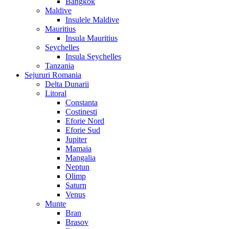
Bangkok
Maldive
Insulele Maldive
Mauritius
Insula Mauritius
Seychelles
Insula Seychelles
Tanzania
Sejururi Romania
Delta Dunarii
Litoral
Constanta
Costinesti
Eforie Nord
Eforie Sud
Jupiter
Mamaia
Mangalia
Neptun
Olimp
Saturn
Venus
Munte
Bran
Brasov