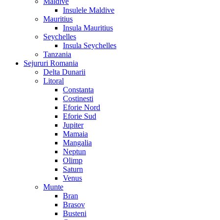
Maldive
Insulele Maldive
Mauritius
Insula Mauritius
Seychelles
Insula Seychelles
Tanzania
Sejururi Romania
Delta Dunarii
Litoral
Constanta
Costinesti
Eforie Nord
Eforie Sud
Jupiter
Mamaia
Mangalia
Neptun
Olimp
Saturn
Venus
Munte
Bran
Brasov
Busteni