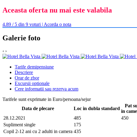
Aceasta oferta nu mai este valabila
4.89 / 5 din 9 voturi | Acorda o nota
Galerie foto
‹
›
Tarife demipensiune
Descriere
Orar de zbor
Excursii optionale
Cere informatii sau rezerva acum
Tarifele sunt exprimate in Euro/persoana/sejur
Pat s
Data de plecare
Loc in dubla standard
in came
28.12.2021
485
450
Supliment single
175
Copil 2-12 ani cu 2 adulti in camera
435