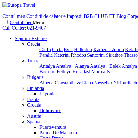
Contul meu
Conditii de calatorie
Impresii
B2B
CLUB ET
Blog
Corpo
Contul meu
Menu
Call Center:
021-9407
Sejururi Externe
Grecia
Corfu
Creta
Evia
Halkidiki
Kamena Vourla
Kefalo
Paralia Katerini
Rhodos
Santorini
Skiathos
Thasso
Turcia
Antalya
Antalya - Alanya
Antalya - Belek
Antalya
Bodrum
Fethiye
Kusadasi
Marmaris
Bulgaria
Albena
Constantin & Elena
Nessebar
Nisipurile d
Finlanda
Laponia
Franta
Croatia
Dubrovnik
Austria
Spania
Fuerteventura
Palma De Mallorca