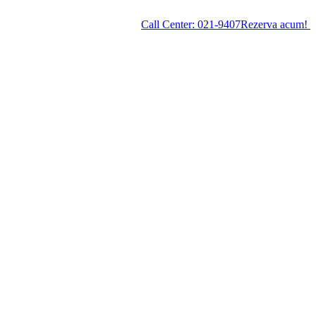
Call Center:
021-9407
Rezerva acum!