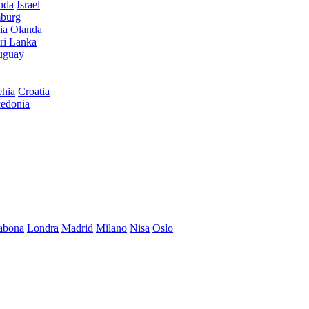
anda
Israel
burg
ia
Olanda
ri Lanka
uguay
hia
Croatia
edonia
abona
Londra
Madrid
Milano
Nisa
Oslo