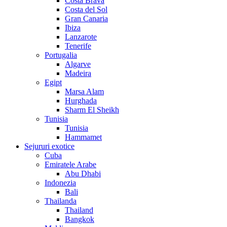
Costa Brava
Costa del Sol
Gran Canaria
Ibiza
Lanzarote
Tenerife
Portugalia
Algarve
Madeira
Egipt
Marsa Alam
Hurghada
Sharm El Sheikh
Tunisia
Tunisia
Hammamet
Sejururi exotice
Cuba
Emiratele Arabe
Abu Dhabi
Indonezia
Bali
Thailanda
Thailand
Bangkok