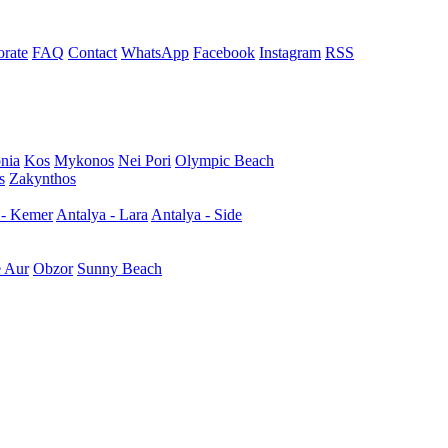
rate
FAQ
Contact
WhatsApp
Facebook
Instagram
RSS
nia
Kos
Mykonos
Nei Pori
Olympic Beach
s
Zakynthos
 - Kemer
Antalya - Lara
Antalya - Side
e Aur
Obzor
Sunny Beach