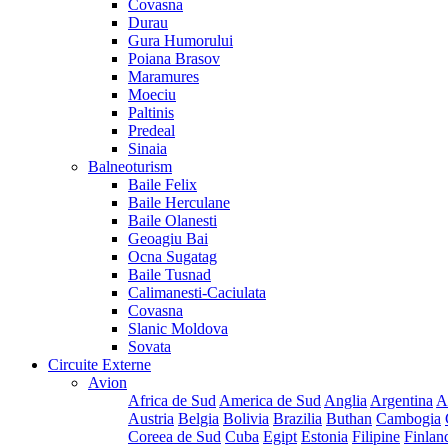
Covasna
Durau
Gura Humorului
Poiana Brasov
Maramures
Moeciu
Paltinis
Predeal
Sinaia
Balneoturism
Baile Felix
Baile Herculane
Baile Olanesti
Geoagiu Bai
Ocna Sugatag
Baile Tusnad
Calimanesti-Caciulata
Covasna
Slanic Moldova
Sovata
Circuite Externe
Avion
Africa de Sud
America de Sud
Anglia
Argentina
A
Austria
Belgia
Bolivia
Brazilia
Buthan
Cambogia
Coreea de Sud
Cuba
Egipt
Estonia
Filipine
Finlan