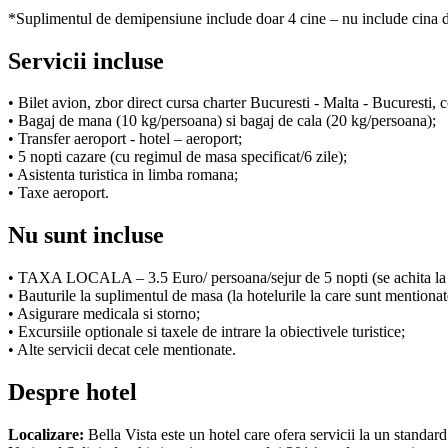
*Suplimentul de demipensiune include doar 4 cine – nu include cina 
Servicii incluse
• Bilet avion, zbor direct cursa charter Bucuresti - Malta - Bucuresti,
• Bagaj de mana (10 kg/persoana) si bagaj de cala (20 kg/persoana);
• Transfer aeroport - hotel – aeroport;
• 5 nopti cazare (cu regimul de masa specificat/6 zile);
• Asistenta turistica in limba romana;
• Taxe aeroport.
Nu sunt incluse
• TAXA LOCALA – 3.5 Euro/ persoana/sejur de 5 nopti (se achita la 
• Bauturile la suplimentul de masa (la hotelurile la care sunt mentiona
• Asigurare medicala si storno;
• Excursiile optionale si taxele de intrare la obiectivele turistice;
• Alte servicii decat cele mentionate.
Despre hotel
Localizare:
Bella Vista este un hotel care ofera servicii la un standard