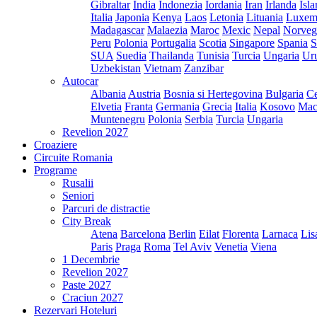
Gibraltar
India
Indonezia
Iordania
Iran
Irlanda
Isl
Italia
Japonia
Kenya
Laos
Letonia
Lituania
Luxem
Madagascar
Malaezia
Maroc
Mexic
Nepal
Norveg
Peru
Polonia
Portugalia
Scotia
Singapore
Spania
S
SUA
Suedia
Thailanda
Tunisia
Turcia
Ungaria
Ur
Uzbekistan
Vietnam
Zanzibar
Autocar
Albania
Austria
Bosnia si Hertegovina
Bulgaria
Ce
Elvetia
Franta
Germania
Grecia
Italia
Kosovo
Mac
Muntenegru
Polonia
Serbia
Turcia
Ungaria
Revelion 2027
Croaziere
Circuite Romania
Programe
Rusalii
Seniori
Parcuri de distractie
City Break
Atena
Barcelona
Berlin
Eilat
Florenta
Larnaca
Lis
Paris
Praga
Roma
Tel Aviv
Venetia
Viena
1 Decembrie
Revelion 2027
Paste 2027
Craciun 2027
Rezervari Hoteluri