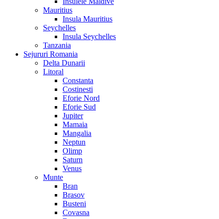
Insulele Maldive
Mauritius
Insula Mauritius
Seychelles
Insula Seychelles
Tanzania
Sejururi Romania
Delta Dunarii
Litoral
Constanta
Costinesti
Eforie Nord
Eforie Sud
Jupiter
Mamaia
Mangalia
Neptun
Olimp
Saturn
Venus
Munte
Bran
Brasov
Busteni
Covasna