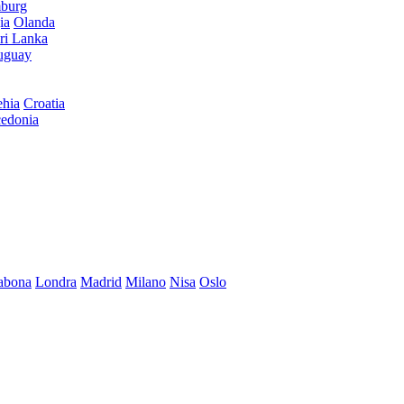
burg
ia
Olanda
ri Lanka
uguay
hia
Croatia
edonia
abona
Londra
Madrid
Milano
Nisa
Oslo