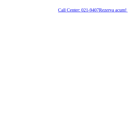
Call Center:
021-9407
Rezerva acum!