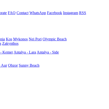
rate
FAQ
Contact
WhatsApp
Facebook
Instagram
RSS
nia
Kos
Mykonos
Nei Pori
Olympic Beach
s
Zakynthos
 - Kemer
Antalya - Lara
Antalya - Side
e Aur
Obzor
Sunny Beach