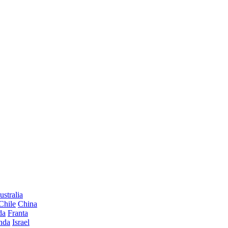
ustralia
Chile
China
da
Franta
anda
Israel