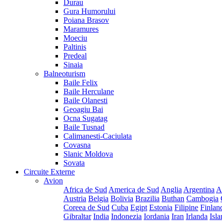
Durau
Gura Humorului
Poiana Brasov
Maramures
Moeciu
Paltinis
Predeal
Sinaia
Balneoturism
Baile Felix
Baile Herculane
Baile Olanesti
Geoagiu Bai
Ocna Sugatag
Baile Tusnad
Calimanesti-Caciulata
Covasna
Slanic Moldova
Sovata
Circuite Externe
Avion
Africa de Sud
America de Sud
Anglia
Argentina
A
Austria
Belgia
Bolivia
Brazilia
Buthan
Cambogia
Coreea de Sud
Cuba
Egipt
Estonia
Filipine
Finlan
Gibraltar
India
Indonezia
Iordania
Iran
Irlanda
Isl