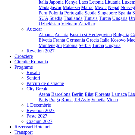
Italia
Japonia
Kenya
Laos
Letonia
Lituania
Luxem
Madagascar
Malaezia
Maroc
Mexic
Nepal
Norveg
Peru
Polonia
Portugalia
Scotia
Singapore
Spania
S
SUA
Suedia
Thailanda
Tunisia
Turcia
Ungaria
Ur
Uzbekistan
Vietnam
Zanzibar
Autocar
Albania
Austria
Bosnia si Hertegovina
Bulgaria
Ce
Elvetia
Franta
Germania
Grecia
Italia
Kosovo
Mac
Muntenegru
Polonia
Serbia
Turcia
Ungaria
Revelion 2027
Croaziere
Circuite Romania
Programe
Rusalii
Seniori
Parcuri de distractie
City Break
Atena
Barcelona
Berlin
Eilat
Florenta
Larnaca
Lis
Paris
Praga
Roma
Tel Aviv
Venetia
Viena
1 Decembrie
Revelion 2027
Paste 2027
Craciun 2027
Rezervari Hoteluri
Transport