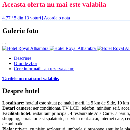
Aceasta oferta nu mai este valabila
4.77 / 5 din 13 voturi | Acorda o nota
Galerie foto
‹
›
Descriere
Orar de zbor
Cere informatii sau rezerva acum
Tarifele nu mai sunt valabile.
Despre hotel
Localizare:
hotelul este situat pe malul marii, la 5 km de Side, 10 k
Dotari camere:
aer conditionat, TV LCD, telefon, minibar, seif, acces
Facilitati hotel:
restaurant principal, 4 restaurante A’la Carte, 7 barur
shopping, curatatorie si spalatorie, serviciu rent-a-car, internet cafe,
de animatie.
Plaja:
privata, cu nisip; sezlonguri, umbrele si prosoape gratuite la plaj