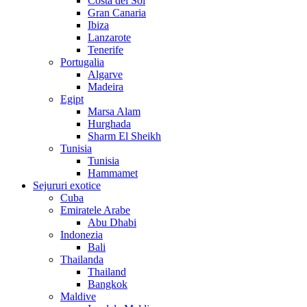
Costa del Sol
Gran Canaria
Ibiza
Lanzarote
Tenerife
Portugalia
Algarve
Madeira
Egipt
Marsa Alam
Hurghada
Sharm El Sheikh
Tunisia
Tunisia
Hammamet
Sejururi exotice
Cuba
Emiratele Arabe
Abu Dhabi
Indonezia
Bali
Thailanda
Thailand
Bangkok
Maldive