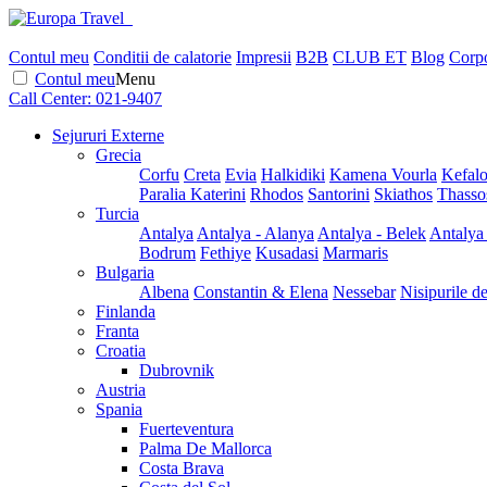
Contul meu
Conditii de calatorie
Impresii
B2B
CLUB ET
Blog
Corpo
Contul meu
Menu
Call Center:
021-9407
Sejururi Externe
Grecia
Corfu
Creta
Evia
Halkidiki
Kamena Vourla
Kefalo
Paralia Katerini
Rhodos
Santorini
Skiathos
Thasso
Turcia
Antalya
Antalya - Alanya
Antalya - Belek
Antalya
Bodrum
Fethiye
Kusadasi
Marmaris
Bulgaria
Albena
Constantin & Elena
Nessebar
Nisipurile d
Finlanda
Franta
Croatia
Dubrovnik
Austria
Spania
Fuerteventura
Palma De Mallorca
Costa Brava