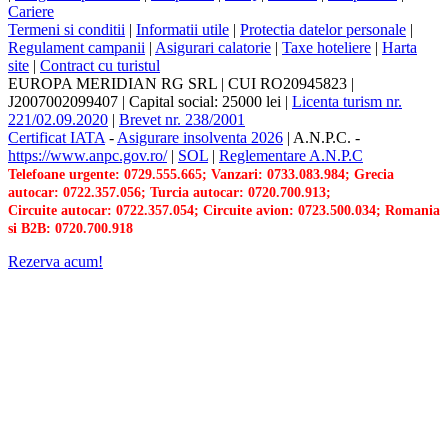
Cariere
Termeni si conditii
|
Informatii utile
|
Protectia datelor personale
|
Regulament campanii
|
Asigurari calatorie
|
Taxe hoteliere
|
Harta
site
|
Contract cu turistul
EUROPA MERIDIAN RG SRL
|
CUI RO20945823
|
J2007002099407
|
Capital social: 25000 lei
|
Licenta turism nr.
221/02.09.2020
|
Brevet nr. 238/2001
Certificat IATA
-
Asigurare insolventa 2026
|
A.N.P.C.
-
https://www.anpc.gov.ro/
|
SOL
|
Reglementare A.N.P.C
Telefoane urgente: 0729.555.665; Vanzari: 0733.083.984; Grecia
autocar: 0722.357.056; Turcia autocar: 0720.700.913;
Circuite autocar: 0722.357.054; Circuite avion: 0723.500.034; Romania
si B2B: 0720.700.918
Rezerva acum!