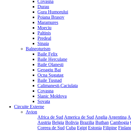
Covasna
Durau
Gura Humorului
Poiana Brasov
Maramures
Moeciu
Paltinis
Predeal
Sinaia
Balneoturism
Baile Felix
Baile Herculane
Baile Olanesti
Geoagiu Bai
Ocna Sugatag
Baile Tusnad
Calimanesti-Caciulata
Covasna
Slanic Moldova
Sovata
Circuite Externe
Avion
Africa de Sud
America de Sud
Anglia
Argentina
A
Austria
Belgia
Bolivia
Brazilia
Buthan
Cambogia
Coreea de Sud
Cuba
Egipt
Estonia
Filipine
Finlan