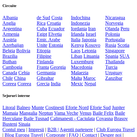
Circuite
Albania
de Sud
Costa
Indochina
Nicaragua
Anglia
Rica
Croatia
Indonezia
Norvegia
Argentina
Cuba
Ecuador
Iordania
Iran
Olanda
Peru
Armenia
Egipt
Elvetia
Irlanda
Israel
Polonia
Austria
Emir. Arabe
Italia
Japonia
Portugalia
Azerbaijan
Unite
Estonia
Kenya
Kosovo
Rusia
Scotia
Belgia
Bolivia
Etiopia
Laos
Letonia
Singapore
Brazilia
Filipine
Liban
Lituania
Spania
SUA
Buthan
Finlanda
Luxemburg
Thailanda
Cambogia
Franta
Georgia
Macedonia
Turcia
Canada
Cehia
Germania
Malaezia
Uruguay
Chile
China
Gibraltar
Malta
Maroc
Zanzibar
Coreea
Coreea
Grecia
India
Mexic
Nepal
Sejururi interne
Litoral
Balneo
Munte
Costinesti
Eforie Nord
Eforie Sud
Jupiter
Mamaia
Mangalia
Neptun
Vama Veche
Venus
Baile Felix
Baile
Herculane
Baile Tusnad
Calimanesti - Caciulata
Covasna
Brasov
Busteni
Sinaia
Contul meu
|
Impresii
|
B2B |
Agentii partenere
|
Club Europa Travel
|
Blog Europa Travel
|
Corporate
|
FAQ
|
Contact
|
Despre noi
|