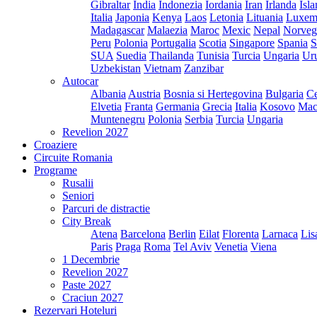
Gibraltar
India
Indonezia
Iordania
Iran
Irlanda
Isl
Italia
Japonia
Kenya
Laos
Letonia
Lituania
Luxem
Madagascar
Malaezia
Maroc
Mexic
Nepal
Norveg
Peru
Polonia
Portugalia
Scotia
Singapore
Spania
S
SUA
Suedia
Thailanda
Tunisia
Turcia
Ungaria
Ur
Uzbekistan
Vietnam
Zanzibar
Autocar
Albania
Austria
Bosnia si Hertegovina
Bulgaria
Ce
Elvetia
Franta
Germania
Grecia
Italia
Kosovo
Mac
Muntenegru
Polonia
Serbia
Turcia
Ungaria
Revelion 2027
Croaziere
Circuite Romania
Programe
Rusalii
Seniori
Parcuri de distractie
City Break
Atena
Barcelona
Berlin
Eilat
Florenta
Larnaca
Lis
Paris
Praga
Roma
Tel Aviv
Venetia
Viena
1 Decembrie
Revelion 2027
Paste 2027
Craciun 2027
Rezervari Hoteluri