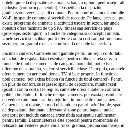
hotelul pune la dispozitie restaurant si bar, cu optiuni pentru sejur all
inclusive (conform pachetului). Oaspetii au la dispozitie
gradina/zone verzi si spatii comune. Pentru confort, sunt disponibile
Wi-Fi in spatiile comune si servicii de receptie. Pe langa acestea, pot
exista programe de animatie si activitati usoare in sezon, iar unele
hoteluri ofera facilitati de tip SPA, fitness sau servicii de plaja
(prosoape, sezlonguri) in functie de categoria si conceptul unitatii.
Unele servicii si facilitati pot fi oferite contra cost sau pot functiona
sezonier; programul exact se confirma la receptie la check-in.
Facilitati camere: Camerele sunt gandite pentru un sejur confortabil
si includ, de regula, dotari esentiale pentru odihna si relaxare. In
functie de tipul de camera si de categoria hotelului, pot exista
diferente de suprafata, vedere si servicii incluse. De regula, camerele
ofera camere cu aer conditionat, TV si baie proprie. In functie de
tipul camerei, pot exista balcon (in functie de tipul camerei). Pentru
un plus de confort, se regasesc spatii de depozitare, minibar/seif
(posibil contra cost). De regula, camerele ofera curatenie conform
politicii hotelului. In functie de tipul camerei, pot exista posibilitate
de vedere catre mare sau imprejurimi, in functie de tipul camerei.
Camerele sunt dotate, in mod obisnuit, cu paturi twin/double, spatii
de depozitare, iluminare adecvata si zone pentru bagaje; unele
categorii pot include canapea extensibila sau spatiu suplimentar
pentru familii. Balconul/terasa este apreciat pentru momentele de
relaxare, iar vederea poate varia (oras, gradina, piscina sau mare), in