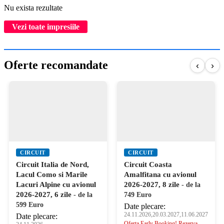
Nu exista rezultate
Vezi toate impresiile
Oferte recomandate
‹
›
CIRCUIT
CIRCUIT
Circuit Italia de Nord,
Circuit Coasta
Lacul Como si Marile
Amalfitana cu avionul
Lacuri Alpine cu avionul
2026-2027, 8 zile
- de la
2026-2027, 6 zile
- de la
749 Euro
599 Euro
Date plecare:
24.11.2026,20.03.2027,11.06.2027
Date plecare:
Oferta Early Booking! Rezerva