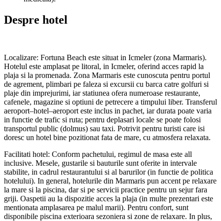
Despre hotel
Localizare: Fortuna Beach este situat in Icmeler (zona Marmaris).
Hotelul este amplasat pe litoral, in Icmeler, oferind acces rapid la
plaja si la promenada. Zona Marmaris este cunoscuta pentru portul
de agrement, plimbari pe faleza si excursii cu barca catre golfuri si
plaje din imprejurimi, iar statiunea ofera numeroase restaurante,
cafenele, magazine si optiuni de petrecere a timpului liber. Transferul
aeroport–hotel–aeroport este inclus in pachet, iar durata poate varia
in functie de trafic si ruta; pentru deplasari locale se poate folosi
transportul public (dolmus) sau taxi. Potrivit pentru turisti care isi
doresc un hotel bine pozitionat fata de mare, cu atmosfera relaxata.
Facilitati hotel: Conform pachetului, regimul de masa este all
inclusive. Mesele, gustarile si bauturile sunt oferite in intervale
stabilite, in cadrul restaurantului si al barurilor (in functie de politica
hotelului). In general, hotelurile din Marmaris pun accent pe relaxare
la mare si la piscina, dar si pe servicii practice pentru un sejur fara
griji. Oaspetii au la dispozitie acces la plaja (in multe prezentari este
mentionata amplasarea pe malul marii). Pentru confort, sunt
disponibile piscina exterioara sezoniera si zone de relaxare. In plus,