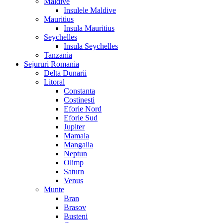
Maldive
Insulele Maldive
Mauritius
Insula Mauritius
Seychelles
Insula Seychelles
Tanzania
Sejururi Romania
Delta Dunarii
Litoral
Constanta
Costinesti
Eforie Nord
Eforie Sud
Jupiter
Mamaia
Mangalia
Neptun
Olimp
Saturn
Venus
Munte
Bran
Brasov
Busteni