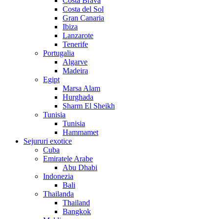
Costa Brava
Costa del Sol
Gran Canaria
Ibiza
Lanzarote
Tenerife
Portugalia
Algarve
Madeira
Egipt
Marsa Alam
Hurghada
Sharm El Sheikh
Tunisia
Tunisia
Hammamet
Sejururi exotice
Cuba
Emiratele Arabe
Abu Dhabi
Indonezia
Bali
Thailanda
Thailand
Bangkok