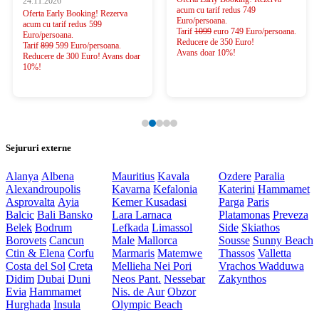
24.11.2026
acum cu tarif redus 749
Oferta Early Booking! Rezerva
Euro/persoana.
acum cu tarif redus 599
Tarif
1099
euro 749 Euro/persoana.
Euro/persoana.
Reducere de 350 Euro!
Tarif
899
599 Euro/persoana.
Avans doar 10%!
Reducere de 300 Euro! Avans doar
10%!
Sejururi externe
Alanya
Albena
Mauritius
Kavala
Ozdere
Paralia
Alexandroupolis
Kavarna
Kefalonia
Katerini
Hammamet
Asprovalta
Ayia
Kemer
Kusadasi
Parga
Paris
Balcic
Bali
Bansko
Lara
Larnaca
Platamonas
Preveza
Belek
Bodrum
Lefkada
Limassol
Side
Skiathos
Borovets
Cancun
Male
Mallorca
Sousse
Sunny Beach
Ctin & Elena
Corfu
Marmaris
Matemwe
Thassos
Valletta
Costa del Sol
Creta
Mellieha
Nei Pori
Vrachos
Wadduwa
Didim
Dubai
Duni
Neos Pant.
Nessebar
Zakynthos
Evia
Hammamet
Nis. de Aur
Obzor
Hurghada
Insula
Olympic Beach