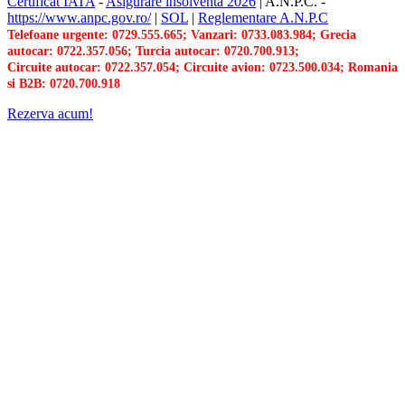
Certificat IATA
-
Asigurare insolventa 2026
|
A.N.P.C.
-
https://www.anpc.gov.ro/
|
SOL
|
Reglementare A.N.P.C
Telefoane urgente: 0729.555.665; Vanzari: 0733.083.984; Grecia
autocar: 0722.357.056; Turcia autocar: 0720.700.913;
Circuite autocar: 0722.357.054; Circuite avion: 0723.500.034; Romania
si B2B: 0720.700.918
Rezerva acum!