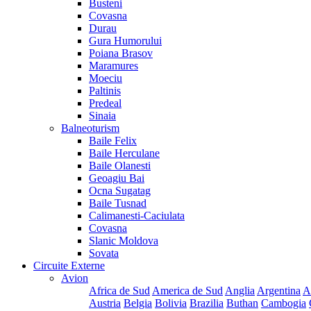
Busteni
Covasna
Durau
Gura Humorului
Poiana Brasov
Maramures
Moeciu
Paltinis
Predeal
Sinaia
Balneoturism
Baile Felix
Baile Herculane
Baile Olanesti
Geoagiu Bai
Ocna Sugatag
Baile Tusnad
Calimanesti-Caciulata
Covasna
Slanic Moldova
Sovata
Circuite Externe
Avion
Africa de Sud
America de Sud
Anglia
Argentina
A
Austria
Belgia
Bolivia
Brazilia
Buthan
Cambogia