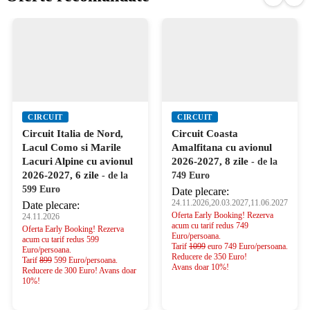
CIRCUIT
CIRCUIT
Circuit Italia de Nord,
Circuit Coasta
Lacul Como si Marile
Amalfitana cu avionul
Lacuri Alpine cu avionul
2026-2027, 8 zile
- de la
2026-2027, 6 zile
- de la
749 Euro
599 Euro
Date plecare:
24.11.2026,20.03.2027,11.06.2027
Date plecare:
Oferta Early Booking! Rezerva
24.11.2026
acum cu tarif redus 749
Oferta Early Booking! Rezerva
Euro/persoana.
acum cu tarif redus 599
Tarif
1099
euro 749 Euro/persoana.
Euro/persoana.
Reducere de 350 Euro!
Tarif
899
599 Euro/persoana.
Avans doar 10%!
Reducere de 300 Euro! Avans doar
10%!