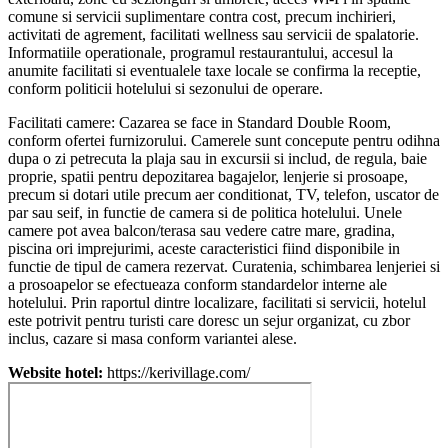
comune si servicii suplimentare contra cost, precum inchirieri,
activitati de agrement, facilitati wellness sau servicii de spalatorie.
Informatiile operationale, programul restaurantului, accesul la
anumite facilitati si eventualele taxe locale se confirma la receptie,
conform politicii hotelului si sezonului de operare.
Facilitati camere: Cazarea se face in Standard Double Room,
conform ofertei furnizorului. Camerele sunt concepute pentru odihna
dupa o zi petrecuta la plaja sau in excursii si includ, de regula, baie
proprie, spatii pentru depozitarea bagajelor, lenjerie si prosoape,
precum si dotari utile precum aer conditionat, TV, telefon, uscator de
par sau seif, in functie de camera si de politica hotelului. Unele
camere pot avea balcon/terasa sau vedere catre mare, gradina,
piscina ori imprejurimi, aceste caracteristici fiind disponibile in
functie de tipul de camera rezervat. Curatenia, schimbarea lenjeriei si
a prosoapelor se efectueaza conform standardelor interne ale
hotelului. Prin raportul dintre localizare, facilitati si servicii, hotelul
este potrivit pentru turisti care doresc un sejur organizat, cu zbor
inclus, cazare si masa conform variantei alese.
Website hotel:
https://kerivillage.com/