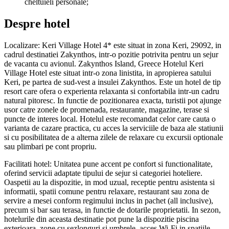
cheltuieli personale;
Despre hotel
Localizare: Keri Village Hotel 4* este situat in zona Keri, 29092, in
cadrul destinatiei Zakynthos, intr-o pozitie potrivita pentru un sejur
de vacanta cu avionul. Zakynthos Island, Greece Hotelul Keri
Village Hotel este situat intr-o zona linistita, in apropierea satului
Keri, pe partea de sud-vest a insulei Zakynthos. Este un hotel de tip
resort care ofera o experienta relaxanta si confortabila intr-un cadru
natural pitoresc. In functie de pozitionarea exacta, turistii pot ajunge
usor catre zonele de promenada, restaurante, magazine, terase si
puncte de interes local. Hotelul este recomandat celor care cauta o
varianta de cazare practica, cu acces la serviciile de baza ale statiunii
si cu posibilitatea de a alterna zilele de relaxare cu excursii optionale
sau plimbari pe cont propriu.
Facilitati hotel: Unitatea pune accent pe confort si functionalitate,
oferind servicii adaptate tipului de sejur si categoriei hoteliere.
Oaspetii au la dispozitie, in mod uzual, receptie pentru asistenta si
informatii, spatii comune pentru relaxare, restaurant sau zona de
servire a mesei conform regimului inclus in pachet (all inclusive),
precum si bar sau terasa, in functie de dotarile proprietatii. In sezon,
hotelurile din aceasta destinatie pot pune la dispozitie piscina
exterioara, zone cu sezlonguri si umbrele, acces Wi-Fi in spatiile