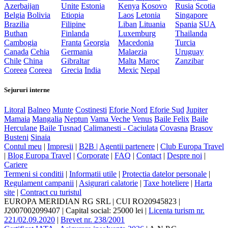
Azerbaijan
Unite
Estonia
Kenya
Kosovo
Rusia
Scotia
Belgia
Bolivia
Etiopia
Laos
Letonia
Singapore
Brazilia
Filipine
Liban
Lituania
Spania
SUA
Buthan
Finlanda
Luxemburg
Thailanda
Cambogia
Franta
Georgia
Macedonia
Turcia
Canada
Cehia
Germania
Malaezia
Uruguay
Chile
China
Gibraltar
Malta
Maroc
Zanzibar
Coreea
Coreea
Grecia
India
Mexic
Nepal
Sejururi interne
Litoral
Balneo
Munte
Costinesti
Eforie Nord
Eforie Sud
Jupiter
Mamaia
Mangalia
Neptun
Vama Veche
Venus
Baile Felix
Baile
Herculane
Baile Tusnad
Calimanesti - Caciulata
Covasna
Brasov
Busteni
Sinaia
Contul meu
|
Impresii
|
B2B |
Agentii partenere
|
Club Europa Travel
|
Blog Europa Travel
|
Corporate
|
FAQ
|
Contact
|
Despre noi
|
Cariere
Termeni si conditii
|
Informatii utile
|
Protectia datelor personale
|
Regulament campanii
|
Asigurari calatorie
|
Taxe hoteliere
|
Harta
site
|
Contract cu turistul
EUROPA MERIDIAN RG SRL
|
CUI RO20945823
|
J2007002099407
|
Capital social: 25000 lei
|
Licenta turism nr.
221/02.09.2020
|
Brevet nr. 238/2001