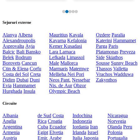
Sejururi externe
Alanya
Albena
Mauritius
Kavala
Ozdere
Paralia
Alexandroupolis
Kavarna
Kefalonia
Katerini
Hammamet
Asprovalta
Ayia
Kemer
Kusadasi
Parga
Paris
Balcic
Bali
Bansko
Lara
Larnaca
Platamonas
Preveza
Belek
Bodrum
Lefkada
Limassol
Side
Skiathos
Borovets
Cancun
Male
Mallorca
Sousse
Sunny Beach
Ctin & Elena
Corfu
Marmaris
Matemwe
Thassos
Valletta
Costa del Sol
Creta
Mellieha
Nei Pori
Vrachos
Wadduwa
Didim
Dubai
Duni
Neos Pant.
Nessebar
Zakynthos
Evia
Hammamet
Nis. de Aur
Obzor
Hurghada
Insula
Olympic Beach
Circuite
Albania
de Sud
Costa
Indochina
Nicaragua
Anglia
Rica
Croatia
Indonezia
Norvegia
Argentina
Cuba
Ecuador
Iordania
Iran
Olanda
Peru
Armenia
Egipt
Elvetia
Irlanda
Israel
Polonia
Austria
Emir. Arabe
Italia
Japonia
Portugalia