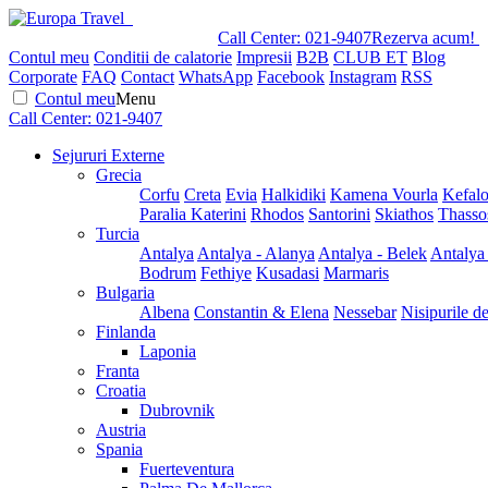
Call Center:
021-9407
Rezerva acum!
Contul meu
Conditii de calatorie
Impresii
B2B
CLUB ET
Blog
Corporate
FAQ
Contact
WhatsApp
Facebook
Instagram
RSS
Contul meu
Menu
Call Center:
021-9407
Sejururi Externe
Grecia
Corfu
Creta
Evia
Halkidiki
Kamena Vourla
Kefalo
Paralia Katerini
Rhodos
Santorini
Skiathos
Thasso
Turcia
Antalya
Antalya - Alanya
Antalya - Belek
Antalya
Bodrum
Fethiye
Kusadasi
Marmaris
Bulgaria
Albena
Constantin & Elena
Nessebar
Nisipurile d
Finlanda
Laponia
Franta
Croatia
Dubrovnik
Austria
Spania
Fuerteventura