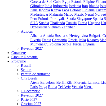
Coreea de Sud
Cuba
Egipt
Estonia
Filipine
Finlan
Gibraltar
India
Indonezia
Iordania
Iran
Irlanda
Isl
Italia
Japonia
Kenya
Laos
Letonia
Lituania
Luxem
Madagascar
Malaezia
Maroc
Mexic
Nepal
Norveg
Peru
Polonia
Portugalia
Scotia
Singapore
Spania
S
SUA
Suedia
Thailanda
Tunisia
Turcia
Ungaria
Ur
Uzbekistan
Vietnam
Zanzibar
Autocar
Albania
Austria
Bosnia si Hertegovina
Bulgaria
Ce
Elvetia
Franta
Germania
Grecia
Italia
Kosovo
Mac
Muntenegru
Polonia
Serbia
Turcia
Ungaria
Revelion 2027
Croaziere
Circuite Romania
Programe
Rusalii
Seniori
Parcuri de distractie
City Break
Atena
Barcelona
Berlin
Eilat
Florenta
Larnaca
Lis
Paris
Praga
Roma
Tel Aviv
Venetia
Viena
1 Decembrie
Revelion 2027
Paste 2027
Craciun 2027