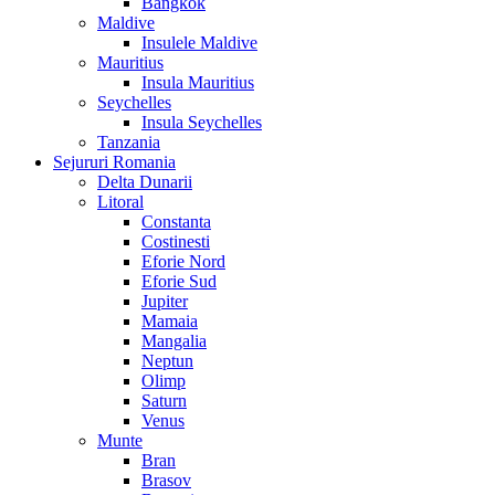
Bangkok
Maldive
Insulele Maldive
Mauritius
Insula Mauritius
Seychelles
Insula Seychelles
Tanzania
Sejururi Romania
Delta Dunarii
Litoral
Constanta
Costinesti
Eforie Nord
Eforie Sud
Jupiter
Mamaia
Mangalia
Neptun
Olimp
Saturn
Venus
Munte
Bran
Brasov