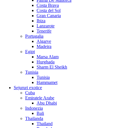
Palma De Mallorca
Costa Brava
Costa del Sol
Gran Canaria
Ibiza
Lanzarote
Tenerife
Portugalia
Algarve
Madeira
Egipt
Marsa Alam
Hurghada
Sharm El Sheikh
Tunisia
Tunisia
Hammamet
Sejururi exotice
Cuba
Emiratele Arabe
Abu Dhabi
Indonezia
Bali
Thailanda
Thailand