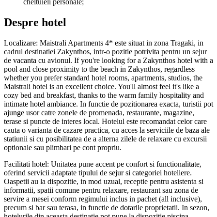
cheltuieli personale;
Despre hotel
Localizare: Maistrali Apartments 4* este situat in zona Tragaki, in
cadrul destinatiei Zakynthos, intr-o pozitie potrivita pentru un sejur
de vacanta cu avionul. If you're looking for a Zakynthos hotel with a
pool and close proximity to the beach in Zakynthos, regardless
whether you prefer standard hotel rooms, apartments, studios, the
Maistrali hotel is an excellent choice. You'll almost feel it's like a
cozy bed and breakfast, thanks to the warm family hospitality and
intimate hotel ambiance. In functie de pozitionarea exacta, turistii pot
ajunge usor catre zonele de promenada, restaurante, magazine,
terase si puncte de interes local. Hotelul este recomandat celor care
cauta o varianta de cazare practica, cu acces la serviciile de baza ale
statiunii si cu posibilitatea de a alterna zilele de relaxare cu excursii
optionale sau plimbari pe cont propriu.
Facilitati hotel: Unitatea pune accent pe confort si functionalitate,
oferind servicii adaptate tipului de sejur si categoriei hoteliere.
Oaspetii au la dispozitie, in mod uzual, receptie pentru asistenta si
informatii, spatii comune pentru relaxare, restaurant sau zona de
servire a mesei conform regimului inclus in pachet (all inclusive),
precum si bar sau terasa, in functie de dotarile proprietatii. In sezon,
hotelurile din aceasta destinatie pot pune la dispozitie piscina