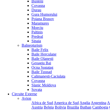
Busteni
Covasna
Durau
Gura Humorului
Poiana Brasov
Maramures
Moeciu
Paltinis
Predeal
Sinaia
Balneoturism
Baile Felix
Baile Herculane
Baile Olanesti
Geoagiu Bai
Ocna Sugatag
Baile Tusnad
Calimanesti-Caciulata
Covasna
Slanic Moldova
Sovata
Circuite Externe
Avion
Africa de Sud
America de Sud
Anglia
Argentina
A
Austria
Belgia
Bolivia
Brazilia
Buthan
Cambogia