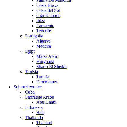
Palma De Mallorca
Costa Brava
Costa del Sol
Gran Canaria
Ibiza
Lanzarote
Tenerife
Portugalia
Algarve
Madeira
Egipt
Marsa Alam
Hurghada
Sharm El Sheikh
Tunisia
Tunisia
Hammamet
Sejururi exotice
Cuba
Emiratele Arabe
Abu Dhabi
Indonezia
Bali
Thailanda
Thailand