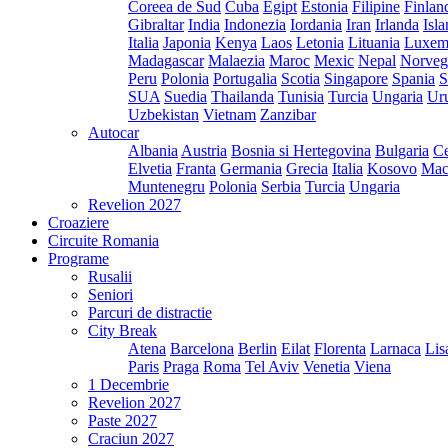
Coreea de Sud
Cuba
Egipt
Estonia
Filipine
Finlan
Gibraltar
India
Indonezia
Iordania
Iran
Irlanda
Isl
Italia
Japonia
Kenya
Laos
Letonia
Lituania
Luxem
Madagascar
Malaezia
Maroc
Mexic
Nepal
Norveg
Peru
Polonia
Portugalia
Scotia
Singapore
Spania
S
SUA
Suedia
Thailanda
Tunisia
Turcia
Ungaria
Ur
Uzbekistan
Vietnam
Zanzibar
Autocar
Albania
Austria
Bosnia si Hertegovina
Bulgaria
Ce
Elvetia
Franta
Germania
Grecia
Italia
Kosovo
Mac
Muntenegru
Polonia
Serbia
Turcia
Ungaria
Revelion 2027
Croaziere
Circuite Romania
Programe
Rusalii
Seniori
Parcuri de distractie
City Break
Atena
Barcelona
Berlin
Eilat
Florenta
Larnaca
Lis
Paris
Praga
Roma
Tel Aviv
Venetia
Viena
1 Decembrie
Revelion 2027
Paste 2027
Craciun 2027