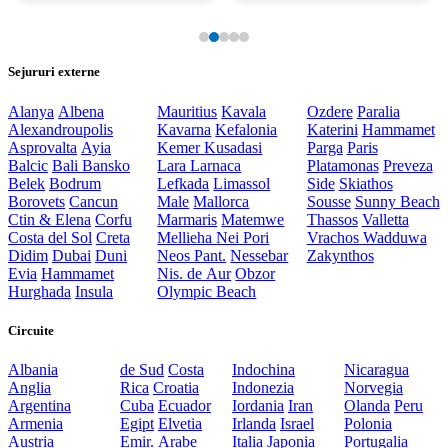
Sejururi externe
Alanya
Albena
Mauritius
Kavala
Ozdere
Paralia
Alexandroupolis
Kavarna
Kefalonia
Katerini
Hammamet
Asprovalta
Ayia
Kemer
Kusadasi
Parga
Paris
Balcic
Bali
Bansko
Lara
Larnaca
Platamonas
Preveza
Belek
Bodrum
Lefkada
Limassol
Side
Skiathos
Borovets
Cancun
Male
Mallorca
Sousse
Sunny Beach
Ctin & Elena
Corfu
Marmaris
Matemwe
Thassos
Valletta
Costa del Sol
Creta
Mellieha
Nei Pori
Vrachos
Wadduwa
Didim
Dubai
Duni
Neos Pant.
Nessebar
Zakynthos
Evia
Hammamet
Nis. de Aur
Obzor
Hurghada
Insula
Olympic Beach
Circuite
Albania
de Sud
Costa
Indochina
Nicaragua
Anglia
Rica
Croatia
Indonezia
Norvegia
Argentina
Cuba
Ecuador
Iordania
Iran
Olanda
Peru
Armenia
Egipt
Elvetia
Irlanda
Israel
Polonia
Austria
Emir. Arabe
Italia
Japonia
Portugalia