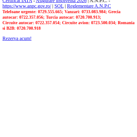
Certificat IATA
-
Asigurare insolventa 2026
|
A.N.P.C.
-
https://www.anpc.gov.ro/
|
SOL
|
Reglementare A.N.P.C
Telefoane urgente: 0729.555.665; Vanzari: 0733.083.984; Grecia
autocar: 0722.357.056; Turcia autocar: 0720.700.913;
Circuite autocar: 0722.357.054; Circuite avion: 0723.500.034; Romania
si B2B: 0720.700.918
Rezerva acum!