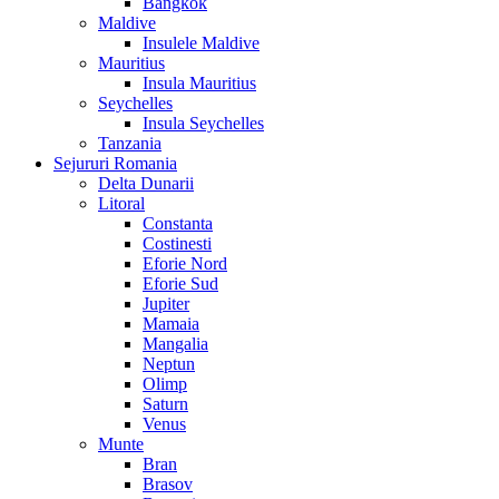
Bangkok
Maldive
Insulele Maldive
Mauritius
Insula Mauritius
Seychelles
Insula Seychelles
Tanzania
Sejururi Romania
Delta Dunarii
Litoral
Constanta
Costinesti
Eforie Nord
Eforie Sud
Jupiter
Mamaia
Mangalia
Neptun
Olimp
Saturn
Venus
Munte
Bran
Brasov