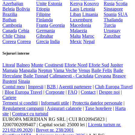
Azerbaijan
Unite
Estonia
Kenya
Kosovo
Rusia
Scotia
Belgia
Bolivia
Etiopia
Laos
Letonia
Singapore
Brazilia
Filipine
Liban
Lituania
Spania
SUA
Buthan
Finlanda
Luxemburg
Thailanda
Cambogia
Franta
Georgia
Macedonia
Turcia
Canada
Cehia
Germania
Malaezia
Uruguay
Chile
China
Gibraltar
Malta
Maroc
Zanzibar
Coreea
Coreea
Grecia
India
Mexic
Nepal
Sejururi interne
Litoral
Balneo
Munte
Costinesti
Eforie Nord
Eforie Sud
Jupiter
Mamaia
Mangalia
Neptun
Vama Veche
Venus
Baile Felix
Baile
Herculane
Baile Tusnad
Calimanesti - Caciulata
Covasna
Brasov
Busteni
Sinaia
Contul meu
|
Impresii
|
B2B |
Agentii partenere
|
Club Europa Travel
|
Blog Europa Travel
|
Corporate
|
FAQ
|
Contact
|
Despre noi
|
Cariere
Termeni si conditii
|
Informatii utile
|
Protectia datelor personale
|
Regulament campanii
|
Asigurari calatorie
|
Taxe hoteliere
|
Harta
site
|
Contract cu turistul
EUROPA MERIDIAN RG SRL
|
CUI RO20945823
|
J2007002099407
|
Capital social: 25000 lei
|
Licenta turism nr.
221/02.09.2020
|
Brevet nr. 238/2001