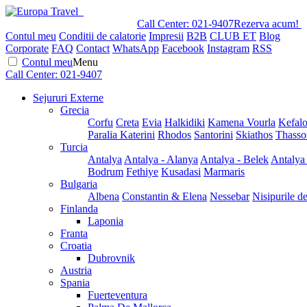
Call Center:
021-9407
Rezerva acum!
Contul meu
Conditii de calatorie
Impresii
B2B
CLUB ET
Blog
Corporate
FAQ
Contact
WhatsApp
Facebook
Instagram
RSS
Contul meu
Menu
Call Center:
021-9407
Sejururi Externe
Grecia
Corfu
Creta
Evia
Halkidiki
Kamena Vourla
Kefalo
Paralia Katerini
Rhodos
Santorini
Skiathos
Thasso
Turcia
Antalya
Antalya - Alanya
Antalya - Belek
Antalya
Bodrum
Fethiye
Kusadasi
Marmaris
Bulgaria
Albena
Constantin & Elena
Nessebar
Nisipurile d
Finlanda
Laponia
Franta
Croatia
Dubrovnik
Austria
Spania
Fuerteventura