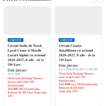
CIRCUIT
CIRCUIT
Circuit Italia de Nord,
Circuit Coasta
Lacul Como si Marile
Amalfitana cu avionul
Lacuri Alpine cu avionul
2026-2027, 8 zile
- de la
2026-2027, 6 zile
- de la
749 Euro
599 Euro
Date plecare:
24.11.2026,20.03.2027,11.06.2027
Date plecare:
Oferta Early Booking! Rezerva
24.11.2026
acum cu tarif redus 749
Oferta Early Booking! Rezerva
Euro/persoana.
acum cu tarif redus 599
Tarif
1099
euro 749 Euro/persoana.
Euro/persoana.
Reducere de 350 Euro!
Tarif
899
599 Euro/persoana.
Avans doar 10%!
Reducere de 300 Euro! Avans doar
10%!