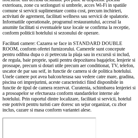
exterioara, zone cu sezlonguri si umbrele, acces Wi-Fi in spatiile
comune si servicii suplimentare contra cost, precum inchirieri,
activitati de agrement, facilitati wellness sau servicii de spalatorie.
Informatiile operationale, programul restaurantului, accesul la
anumite facilitati si eventualele taxe locale se confirma la receptie,
conform politicii hotelului si sezonului de operare.
Facilitati camere: Cazarea se face in STANDARD DOUBLE
ROOM, conform ofertei furnizorului. Camerele sunt concepute
pentru odihna dupa o zi petrecuta la plaja sau in excursii si includ,
de regula, baie proprie, spatii pentru depozitarea bagajelor, lenjerie si
prosoape, precum si dotari utile precum aer conditionat, TV, telefon,
uscator de par sau seif, in functie de camera si de politica hotelului.
Unele camere pot avea balcon/terasa sau vedere catre mare, gradina,
piscina ori imprejurimi, aceste caracteristici fiind disponibile in
functie de tipul de camera rezervat. Curatenia, schimbarea lenjeriei si
a prosoapelor se efectueaza conform standardelor interne ale
hotelului. Prin raportul dintre localizare, facilitati si servicii, hotelul
este potrivit pentru turisti care doresc un sejur organizat, cu zbor
inclus, cazare si masa conform variantei alese.