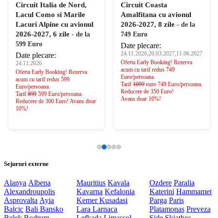
Circuit Italia de Nord,
Circuit Coasta
Lacul Como si Marile
Amalfitana cu avionul
Lacuri Alpine cu avionul
2026-2027, 8 zile
- de la
2026-2027, 6 zile
- de la
749 Euro
599 Euro
Date plecare:
24.11.2026,20.03.2027,11.06.2027
Date plecare:
Oferta Early Booking! Rezerva
24.11.2026
acum cu tarif redus 749
Oferta Early Booking! Rezerva
Euro/persoana.
acum cu tarif redus 599
Tarif
1099
euro 749 Euro/persoana.
Euro/persoana.
Reducere de 350 Euro!
Tarif
899
599 Euro/persoana.
Avans doar 10%!
Reducere de 300 Euro! Avans doar
10%!
Sejururi externe
Alanya
Albena
Mauritius
Kavala
Ozdere
Paralia
Alexandroupolis
Kavarna
Kefalonia
Katerini
Hammamet
Asprovalta
Ayia
Kemer
Kusadasi
Parga
Paris
Balcic
Bali
Bansko
Lara
Larnaca
Platamonas
Preveza
Belek
Bodrum
Lefkada
Limassol
Side
Skiathos