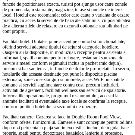
functie de pozitionarea exacta, turistii pot ajunge usor catre zonele
de promenada, restaurante, magazine, terase si puncte de interes
local. Hotelul este recomandat celor care cauta o varianta de cazare
practica, cu acces la serviciile de baza ale statiunii si cu posibilitatea
de a alterna zilele de relaxare cu excursii optionale sau plimbari pe
cont propriu.
Facilitati hotel: Unitatea pune accent pe confort si functionalitate,
oferind servicii adaptate tipului de sejur si categoriei hoteliere.
Oaspetii au la dispozitie, in mod uzual, receptie pentru asistenta si
informatii, spatii comune pentru relaxare, restaurant sau zona de
servire a mesei conform regimului inclus in pachet (mic dejun),
precum si bar sau terasa, in functie de dotarile proprietatii. In sezon,
hotelurile din aceasta destinatie pot pune la dispozitie piscina
exterioara, zone cu sezlonguri si umbrele, acces Wi-Fi in spatiile
comune si servicii suplimentare contra cost, precum inchirieri,
activitati de agrement, facilitati wellness sau servicii de spalatorie.
Informatiile operationale, programul restaurantului, accesul la
anumite facilitati si eventualele taxe locale se confirma la receptie,
conform politicii hotelului si sezonului de operare.
Facilitati camere: Cazarea se face in Double Room Pool View,
conform ofertei furnizorului. Camerele sunt concepute pentru odihna
dupa o zi petrecuta la plaja sau in excursii si includ, de regula, baie
proprie, spatii pentru depozitarea bagajelor, lenjerie si prosoape,