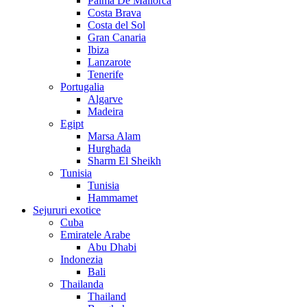
Palma De Mallorca
Costa Brava
Costa del Sol
Gran Canaria
Ibiza
Lanzarote
Tenerife
Portugalia
Algarve
Madeira
Egipt
Marsa Alam
Hurghada
Sharm El Sheikh
Tunisia
Tunisia
Hammamet
Sejururi exotice
Cuba
Emiratele Arabe
Abu Dhabi
Indonezia
Bali
Thailanda
Thailand