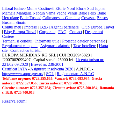
Litoral
Balneo
Munte
Costinesti
Eforie Nord
Eforie Sud
Jupiter
Mamaia
Mangalia
Neptun
Vama Veche
Venus
Baile Felix
Baile
Herculane
Baile Tusnad
Calimanesti - Caciulata
Covasna
Brasov
Busteni
Sinaia
Contul meu
|
Impresii
|
B2B |
Agentii partenere
|
Club Europa Travel
|
Blog Europa Travel
|
Corporate
|
FAQ
|
Contact
|
Despre noi
|
Cariere
Termeni si conditii
|
Informatii utile
|
Protectia datelor personale
|
Regulament campanii
|
Asigurari calatorie
|
Taxe hoteliere
|
Harta
site
|
Contract cu turistul
EUROPA MERIDIAN RG SRL
|
CUI RO20945823
|
J2007002099407
|
Capital social: 25000 lei
|
Licenta turism nr.
221/02.09.2020
|
Brevet nr. 238/2001
Certificat IATA
-
Asigurare insolventa 2026
|
A.N.P.C.
-
https://www.anpc.gov.ro/
|
SOL
|
Reglementare A.N.P.C
Telefoane urgente: 0729.555.665; Vanzari: 0733.083.984; Grecia
autocar: 0722.357.056; Turcia autocar: 0720.700.913;
Circuite autocar: 0722.357.054; Circuite avion: 0723.500.034; Romania
si B2B: 0720.700.918
Rezerva acum!