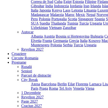
Coreea de Sud
Cuba
Egipt
Estonia
Filipine
Finlan
Gibraltar
India
Indonezia
Iordania
Iran
Irlanda
Isl
Italia
Japonia
Kenya
Laos
Letonia
Lituania
Luxem
Madagascar
Malaezia
Maroc
Mexic
Nepal
Norveg
Peru
Polonia
Portugalia
Scotia
Singapore
Spania
S
SUA
Suedia
Thailanda
Tunisia
Turcia
Ungaria
Ur
Uzbekistan
Vietnam
Zanzibar
Autocar
Albania
Austria
Bosnia si Hertegovina
Bulgaria
Ce
Elvetia
Franta
Germania
Grecia
Italia
Kosovo
Mac
Muntenegru
Polonia
Serbia
Turcia
Ungaria
Revelion 2027
Croaziere
Circuite Romania
Programe
Rusalii
Seniori
Parcuri de distractie
City Break
Atena
Barcelona
Berlin
Eilat
Florenta
Larnaca
Lis
Paris
Praga
Roma
Tel Aviv
Venetia
Viena
1 Decembrie
Revelion 2027
Paste 2027
Craciun 2027