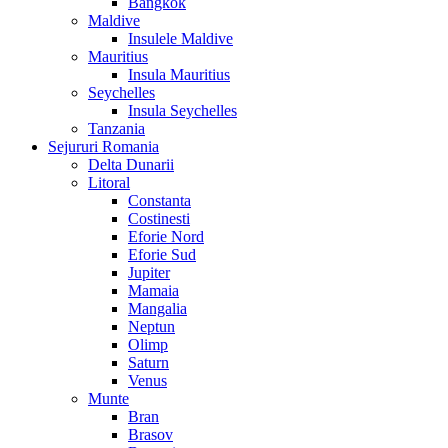
Bangkok
Maldive
Insulele Maldive
Mauritius
Insula Mauritius
Seychelles
Insula Seychelles
Tanzania
Sejururi Romania
Delta Dunarii
Litoral
Constanta
Costinesti
Eforie Nord
Eforie Sud
Jupiter
Mamaia
Mangalia
Neptun
Olimp
Saturn
Venus
Munte
Bran
Brasov