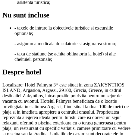
- asistenta turistica;
Nu sunt incluse
- taxele de intrare la obiectivele turistice si excursiile
optionale;
- asigurarea medicala de calatorie si asigurarea storno;
- taxa de statiune (se achita obligatoriu la hotel) si alte
cheltuieli personale;
Despre hotel
Localizare: Hotel Palmyra 3* este situat in zona ZAKYNTHOS
ISLAND, Argasion, Argassi, 29100, Grecia, Greece, in cadrul
destinatiei Zakynthos, intr-o pozitie potrivita pentru un sejur de
vacanta cu avionul. Hotelul Palmyra beneficiaza de o locatie
privilegiata in statiunea Argassi, fiind situat la doar 100 de metri de
plaja si in imediata apropiere a centrului orasului. Proprietatea
reprezinta alegerea ideala pentru turistii care isi doresc un sejur
relaxant, oferind o piscina exterioara cu o terasa generoasa pentru
plaja, un restaurant cu specific variat si camere primitoare cu vedere
la piscina sau la gradina. Unitatile de cazare sunt decorate ele In