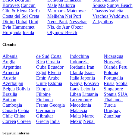
Borovets
Cancun
Male
Mallorca
Sousse
Sunny Beach
Ctin & Elena
Corfu
Marmaris
Matemwe
Thassos
Valletta
Costa del Sol
Creta
Mellieha
Nei Pori
Vrachos
Wadduwa
Didim
Dubai
Duni
Neos Pant.
Nessebar
Zakynthos
Evia
Hammamet
Nis. de Aur
Obzor
Hurghada
Insula
Olympic Beach
Circuite
Albania
de Sud
Costa
Indochina
Nicaragua
Anglia
Rica
Croatia
Indonezia
Norvegia
Argentina
Cuba
Ecuador
Iordania
Iran
Olanda
Peru
Armenia
Egipt
Elvetia
Irlanda
Israel
Polonia
Austria
Emir. Arabe
Italia
Japonia
Portugalia
Azerbaijan
Unite
Estonia
Kenya
Kosovo
Rusia
Scotia
Belgia
Bolivia
Etiopia
Laos
Letonia
Singapore
Brazilia
Filipine
Liban
Lituania
Spania
SUA
Buthan
Finlanda
Luxemburg
Thailanda
Cambogia
Franta
Georgia
Macedonia
Turcia
Canada
Cehia
Germania
Malaezia
Uruguay
Chile
China
Gibraltar
Malta
Maroc
Zanzibar
Coreea
Coreea
Grecia
India
Mexic
Nepal
Sejururi interne