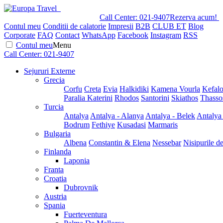
Call Center:
021-9407
Rezerva acum!
Contul meu
Conditii de calatorie
Impresii
B2B
CLUB ET
Blog
Corporate
FAQ
Contact
WhatsApp
Facebook
Instagram
RSS
Contul meu
Menu
Call Center:
021-9407
Sejururi Externe
Grecia
Corfu
Creta
Evia
Halkidiki
Kamena Vourla
Kefalo
Paralia Katerini
Rhodos
Santorini
Skiathos
Thasso
Turcia
Antalya
Antalya - Alanya
Antalya - Belek
Antalya
Bodrum
Fethiye
Kusadasi
Marmaris
Bulgaria
Albena
Constantin & Elena
Nessebar
Nisipurile d
Finlanda
Laponia
Franta
Croatia
Dubrovnik
Austria
Spania
Fuerteventura