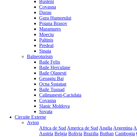
Busteni
Covasna
Durau
Gura Humorului
Poiana Brasov
Maramures
Moeciu
Paltinis
Predeal
Sinaia
Balneoturism
Baile Felix
Baile Herculane
Baile Olanesti
Geoagiu Bai
Ocna Sugatag
Baile Tusnad
Calimanesti-Caciulata
Covasna
Slanic Moldova
Sovata
Circuite Externe
Avion
Africa de Sud
America de Sud
Anglia
Argentina
A
Austria
Belgia
Bolivia
Brazilia
Buthan
Cambogia