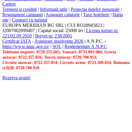
Cariere
Termeni si conditii
|
Informatii utile
|
Protectia datelor personale
|
Regulament campanii
|
Asigurari calatorie
|
Taxe hoteliere
|
Harta
site
|
Contract cu turistul
EUROPA MERIDIAN RG SRL
|
CUI RO20945823
|
J2007002099407
|
Capital social: 25000 lei
|
Licenta turism nr.
221/02.09.2020
|
Brevet nr. 238/2001
Certificat IATA
-
Asigurare insolventa 2026
|
A.N.P.C.
-
https://www.anpc.gov.ro/
|
SOL
|
Reglementare A.N.P.C
Telefoane urgente: 0729.555.665; Vanzari: 0733.083.984; Grecia
autocar: 0722.357.056; Turcia autocar: 0720.700.913;
Circuite autocar: 0722.357.054; Circuite avion: 0723.500.034; Romania
si B2B: 0720.700.918
Rezerva acum!