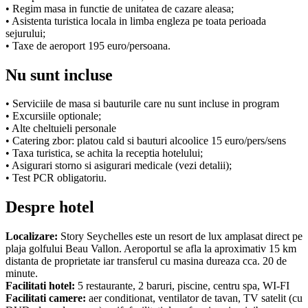
• Regim masa in functie de unitatea de cazare aleasa;
• Asistenta turistica locala in limba engleza pe toata perioada
sejurului;
• Taxe de aeroport 195 euro/persoana.
Nu sunt incluse
• Serviciile de masa si bauturile care nu sunt incluse in program
• Excursiile optionale;
• Alte cheltuieli personale
• Catering zbor: platou cald si bauturi alcoolice 15 euro/pers/sens
• Taxa turistica, se achita la receptia hotelului;
• Asigurari storno si asigurari medicale (vezi detalii);
• Test PCR obligatoriu.
Despre hotel
Localizare:
Story Seychelles este un resort de lux amplasat direct pe
plaja golfului Beau Vallon. Aeroportul se afla la aproximativ 15 km
distanta de proprietate iar transferul cu masina dureaza cca. 20 de
minute.
Facilitati hotel:
5 restaurante, 2 baruri, piscine, centru spa, WI-FI
Facilitati camere:
aer conditionat, ventilator de tavan, TV satelit (cu