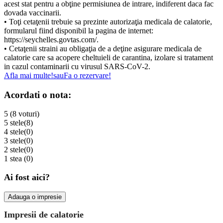
acest stat pentru a obţine permisiunea de intrare, indiferent daca fac
dovada vaccinarii.
• Toţi cetaţenii trebuie sa prezinte autorizaţia medicala de calatorie,
formularul fiind disponibil la pagina de internet:
https://seychelles.govtas.com/.
• Cetaţenii straini au obligaţia de a deţine asigurare medicala de
calatorie care sa acopere cheltuieli de carantina, izolare si tratament
in cazul contaminarii cu virusul SARS-CoV-2.
Afla mai multe!
sau
Fa o rezervare!
Acordati o nota:
5 (8 voturi)
5 stele
(8)
4 stele
(0)
3 stele
(0)
2 stele
(0)
1 stea
(0)
Ai fost aici?
Adauga o impresie
Impresii de calatorie