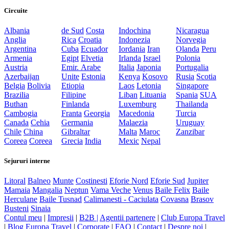
Circuite
Albania
de Sud
Costa
Indochina
Nicaragua
Anglia
Rica
Croatia
Indonezia
Norvegia
Argentina
Cuba
Ecuador
Iordania
Iran
Olanda
Peru
Armenia
Egipt
Elvetia
Irlanda
Israel
Polonia
Austria
Emir. Arabe
Italia
Japonia
Portugalia
Azerbaijan
Unite
Estonia
Kenya
Kosovo
Rusia
Scotia
Belgia
Bolivia
Etiopia
Laos
Letonia
Singapore
Brazilia
Filipine
Liban
Lituania
Spania
SUA
Buthan
Finlanda
Luxemburg
Thailanda
Cambogia
Franta
Georgia
Macedonia
Turcia
Canada
Cehia
Germania
Malaezia
Uruguay
Chile
China
Gibraltar
Malta
Maroc
Zanzibar
Coreea
Coreea
Grecia
India
Mexic
Nepal
Sejururi interne
Litoral
Balneo
Munte
Costinesti
Eforie Nord
Eforie Sud
Jupiter
Mamaia
Mangalia
Neptun
Vama Veche
Venus
Baile Felix
Baile
Herculane
Baile Tusnad
Calimanesti - Caciulata
Covasna
Brasov
Busteni
Sinaia
Contul meu
|
Impresii
|
B2B |
Agentii partenere
|
Club Europa Travel
|
Blog Europa Travel
|
Corporate
|
FAQ
|
Contact
|
Despre noi
|