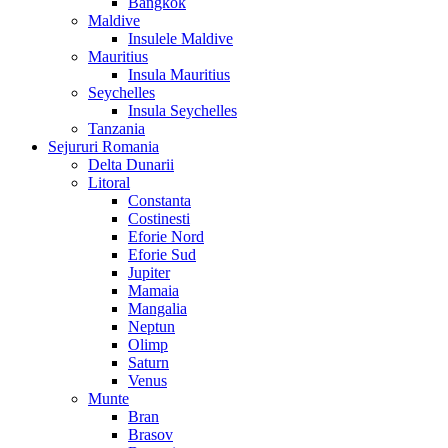
Bangkok
Maldive
Insulele Maldive
Mauritius
Insula Mauritius
Seychelles
Insula Seychelles
Tanzania
Sejururi Romania
Delta Dunarii
Litoral
Constanta
Costinesti
Eforie Nord
Eforie Sud
Jupiter
Mamaia
Mangalia
Neptun
Olimp
Saturn
Venus
Munte
Bran
Brasov