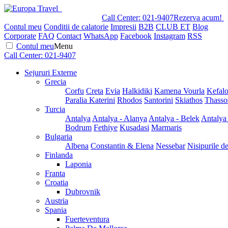
Call Center:
021-9407
Rezerva acum!
Contul meu
Conditii de calatorie
Impresii
B2B
CLUB ET
Blog
Corporate
FAQ
Contact
WhatsApp
Facebook
Instagram
RSS
Contul meu
Menu
Call Center:
021-9407
Sejururi Externe
Grecia
Corfu
Creta
Evia
Halkidiki
Kamena Vourla
Kefalo
Paralia Katerini
Rhodos
Santorini
Skiathos
Thasso
Turcia
Antalya
Antalya - Alanya
Antalya - Belek
Antalya
Bodrum
Fethiye
Kusadasi
Marmaris
Bulgaria
Albena
Constantin & Elena
Nessebar
Nisipurile d
Finlanda
Laponia
Franta
Croatia
Dubrovnik
Austria
Spania
Fuerteventura