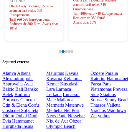
Oferta Early Booking! Rezerva
24.11.2026
acum cu tarif redus 749
Oferta Early Booking! Rezerva
Euro/persoana.
acum cu tarif redus 599
Tarif
1099
euro 749 Euro/persoana.
Euro/persoana.
Reducere de 350 Euro!
Tarif
899
599 Euro/persoana.
Avans doar 10%!
Reducere de 300 Euro! Avans doar
10%!
Sejururi externe
Alanya
Albena
Mauritius
Kavala
Ozdere
Paralia
Alexandroupolis
Kavarna
Kefalonia
Katerini
Hammamet
Asprovalta
Ayia
Kemer
Kusadasi
Parga
Paris
Balcic
Bali
Bansko
Lara
Larnaca
Platamonas
Preveza
Belek
Bodrum
Lefkada
Limassol
Side
Skiathos
Borovets
Cancun
Male
Mallorca
Sousse
Sunny Beach
Ctin & Elena
Corfu
Marmaris
Matemwe
Thassos
Valletta
Costa del Sol
Creta
Mellieha
Nei Pori
Vrachos
Wadduwa
Didim
Dubai
Duni
Neos Pant.
Nessebar
Zakynthos
Evia
Hammamet
Nis. de Aur
Obzor
Hurghada
Insula
Olympic Beach