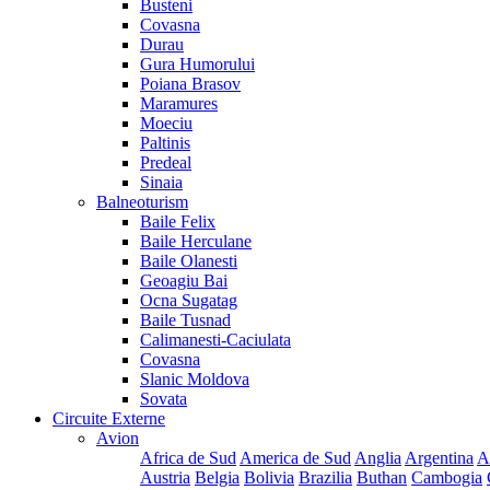
Busteni
Covasna
Durau
Gura Humorului
Poiana Brasov
Maramures
Moeciu
Paltinis
Predeal
Sinaia
Balneoturism
Baile Felix
Baile Herculane
Baile Olanesti
Geoagiu Bai
Ocna Sugatag
Baile Tusnad
Calimanesti-Caciulata
Covasna
Slanic Moldova
Sovata
Circuite Externe
Avion
Africa de Sud
America de Sud
Anglia
Argentina
A
Austria
Belgia
Bolivia
Brazilia
Buthan
Cambogia