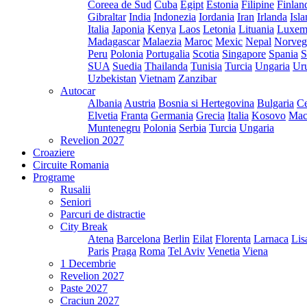
Coreea de Sud
Cuba
Egipt
Estonia
Filipine
Finlan
Gibraltar
India
Indonezia
Iordania
Iran
Irlanda
Isl
Italia
Japonia
Kenya
Laos
Letonia
Lituania
Luxem
Madagascar
Malaezia
Maroc
Mexic
Nepal
Norveg
Peru
Polonia
Portugalia
Scotia
Singapore
Spania
S
SUA
Suedia
Thailanda
Tunisia
Turcia
Ungaria
Ur
Uzbekistan
Vietnam
Zanzibar
Autocar
Albania
Austria
Bosnia si Hertegovina
Bulgaria
Ce
Elvetia
Franta
Germania
Grecia
Italia
Kosovo
Mac
Muntenegru
Polonia
Serbia
Turcia
Ungaria
Revelion 2027
Croaziere
Circuite Romania
Programe
Rusalii
Seniori
Parcuri de distractie
City Break
Atena
Barcelona
Berlin
Eilat
Florenta
Larnaca
Lis
Paris
Praga
Roma
Tel Aviv
Venetia
Viena
1 Decembrie
Revelion 2027
Paste 2027
Craciun 2027