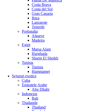
Palma De Mallorca
Costa Brava
Costa del Sol
Gran Canaria
Ibiza
Lanzarote
Tenerife
Portugalia
Algarve
Madeira
Egipt
Marsa Alam
Hurghada
Sharm El Sheikh
Tunisia
Tunisia
Hammamet
Sejururi exotice
Cuba
Emiratele Arabe
Abu Dhabi
Indonezia
Bali
Thailanda
Thailand