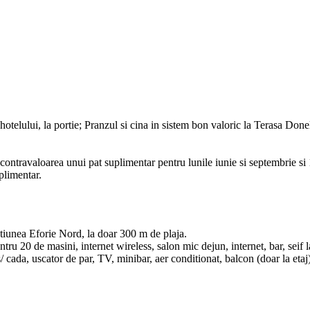
hotelului, la portie; Pranzul si cina in sistem bon valoric la Terasa Donel
 contravaloarea unui pat suplimentar pentru lunile iunie si septembrie si 11
plimentar.
statiunea Eforie Nord, la doar 300 m de plaja.
entru 20 de masini, internet wireless, salon mic dejun, internet, bar, sei
 cada, uscator de par, TV, minibar, aer conditionat, balcon (doar la etaj