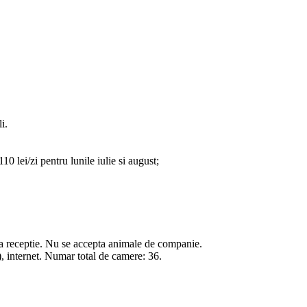
i.
0 lei/zi pentru lunile iulie si august;
f la receptie. Nu se accepta animale de companie.
), internet. Numar total de camere: 36.