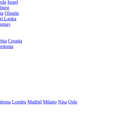
anda
Israel
burg
ia
Olanda
ri Lanka
uguay
hia
Croatia
edonia
abona
Londra
Madrid
Milano
Nisa
Oslo