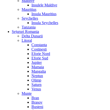
Maldive
Insulele Maldive
Mauritius
Insula Mauritius
Seychelles
Insula Seychelles
Tanzania
Sejururi Romania
Delta Dunarii
Litoral
Constanta
Costinesti
Eforie Nord
Eforie Sud
Jupiter
Mamaia
Mangalia
Neptun
Olimp
Saturn
Venus
Munte
Bran
Brasov
Busteni