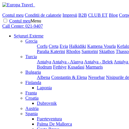
Contul meu
Conditii de calatorie
Impresii
B2B
CLUB ET
Blog
Corpo
Contul meu
Menu
Call Center:
021-9407
Sejururi Externe
Grecia
Corfu
Creta
Evia
Halkidiki
Kamena Vourla
Kefalo
Paralia Katerini
Rhodos
Santorini
Skiathos
Thasso
Turcia
Antalya
Antalya - Alanya
Antalya - Belek
Antalya
Bodrum
Fethiye
Kusadasi
Marmaris
Bulgaria
Albena
Constantin & Elena
Nessebar
Nisipurile d
Finlanda
Laponia
Franta
Croatia
Dubrovnik
Austria
Spania
Fuerteventura
Palma De Mallorca