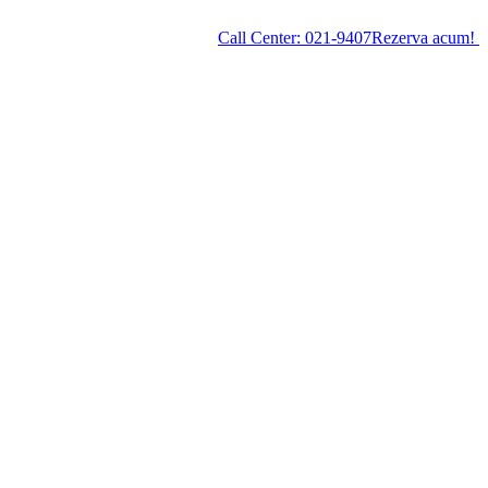
Call Center:
021-9407
Rezerva acum!