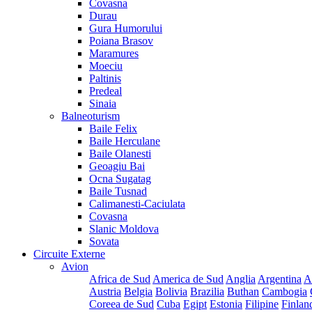
Covasna
Durau
Gura Humorului
Poiana Brasov
Maramures
Moeciu
Paltinis
Predeal
Sinaia
Balneoturism
Baile Felix
Baile Herculane
Baile Olanesti
Geoagiu Bai
Ocna Sugatag
Baile Tusnad
Calimanesti-Caciulata
Covasna
Slanic Moldova
Sovata
Circuite Externe
Avion
Africa de Sud
America de Sud
Anglia
Argentina
A
Austria
Belgia
Bolivia
Brazilia
Buthan
Cambogia
Coreea de Sud
Cuba
Egipt
Estonia
Filipine
Finlan