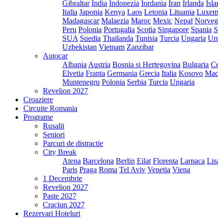
Gibraltar
India
Indonezia
Iordania
Iran
Irlanda
Isl
Italia
Japonia
Kenya
Laos
Letonia
Lituania
Luxem
Madagascar
Malaezia
Maroc
Mexic
Nepal
Norveg
Peru
Polonia
Portugalia
Scotia
Singapore
Spania
S
SUA
Suedia
Thailanda
Tunisia
Turcia
Ungaria
Ur
Uzbekistan
Vietnam
Zanzibar
Autocar
Albania
Austria
Bosnia si Hertegovina
Bulgaria
Ce
Elvetia
Franta
Germania
Grecia
Italia
Kosovo
Mac
Muntenegru
Polonia
Serbia
Turcia
Ungaria
Revelion 2027
Croaziere
Circuite Romania
Programe
Rusalii
Seniori
Parcuri de distractie
City Break
Atena
Barcelona
Berlin
Eilat
Florenta
Larnaca
Lis
Paris
Praga
Roma
Tel Aviv
Venetia
Viena
1 Decembrie
Revelion 2027
Paste 2027
Craciun 2027
Rezervari Hoteluri