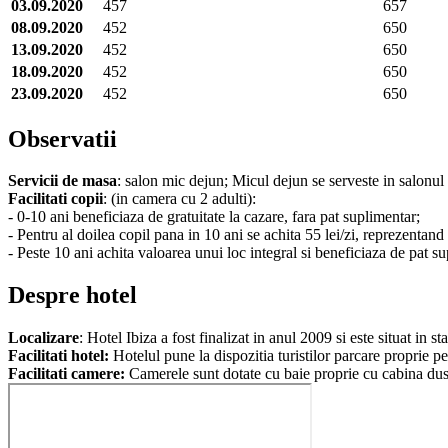
03.09.2020
457
657
08.09.2020
452
650
13.09.2020
452
650
18.09.2020
452
650
23.09.2020
452
650
Observatii
Servicii de masa
: salon mic dejun; Micul dejun se serveste in salonul 
Facilitati copii
: (in camera cu 2 adulti):
- 0-10 ani beneficiaza de gratuitate la cazare, fara pat suplimentar;
- Pentru al doilea copil pana in 10 ani se achita 55 lei/zi, reprezentand
- Peste 10 ani achita valoarea unui loc integral si beneficiaza de pat su
Despre hotel
Localizare
: Hotel Ibiza a fost finalizat in anul 2009 si este situat in 
Facilitati hotel:
Hotelul pune la dispozitia turistilor parcare proprie p
Facilitati camere:
Camerele sunt dotate cu baie proprie cu cabina dus/