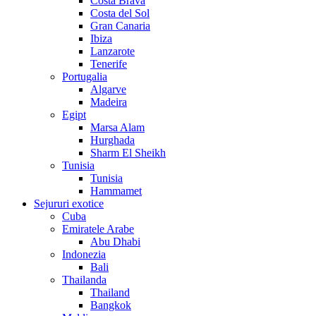
Costa Brava
Costa del Sol
Gran Canaria
Ibiza
Lanzarote
Tenerife
Portugalia
Algarve
Madeira
Egipt
Marsa Alam
Hurghada
Sharm El Sheikh
Tunisia
Tunisia
Hammamet
Sejururi exotice
Cuba
Emiratele Arabe
Abu Dhabi
Indonezia
Bali
Thailanda
Thailand
Bangkok