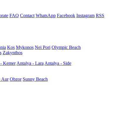
rate
FAQ
Contact
WhatsApp
Facebook
Instagram
RSS
nia
Kos
Mykonos
Nei Pori
Olympic Beach
s
Zakynthos
 - Kemer
Antalya - Lara
Antalya - Side
e Aur
Obzor
Sunny Beach