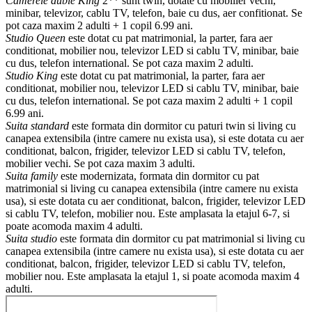
Camerele duble King
2** sunt twin, dotate cu mobilier vechi,
minibar, televizor, cablu TV, telefon, baie cu dus, aer confitionat. Se
pot caza maxim 2 adulti + 1 copil 6.99 ani.
Studio Queen
este dotat cu pat matrimonial, la parter, fara aer
conditionat, mobilier nou, televizor LED si cablu TV, minibar, baie
cu dus, telefon international. Se pot caza maxim 2 adulti.
Studio King
este dotat cu pat matrimonial, la parter, fara aer
conditionat, mobilier nou, televizor LED si cablu TV, minibar, baie
cu dus, telefon international. Se pot caza maxim 2 adulti + 1 copil
6.99 ani.
Suita standard
este formata din dormitor cu paturi twin si living cu
canapea extensibila (intre camere nu exista usa), si este dotata cu aer
conditionat, balcon, frigider, televizor LED si cablu TV, telefon,
mobilier vechi. Se pot caza maxim 3 adulti.
Suita family
este modernizata, formata din dormitor cu pat
matrimonial si living cu canapea extensibila (intre camere nu exista
usa), si este dotata cu aer conditionat, balcon, frigider, televizor LED
si cablu TV, telefon, mobilier nou. Este amplasata la etajul 6-7, si
poate acomoda maxim 4 adulti.
Suita studio
este formata din dormitor cu pat matrimonial si living cu
canapea extensibila (intre camere nu exista usa), si este dotata cu aer
conditionat, balcon, frigider, televizor LED si cablu TV, telefon,
mobilier nou. Este amplasata la etajul 1, si poate acomoda maxim 4
adulti.