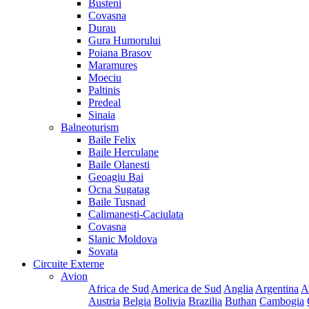
Busteni
Covasna
Durau
Gura Humorului
Poiana Brasov
Maramures
Moeciu
Paltinis
Predeal
Sinaia
Balneoturism
Baile Felix
Baile Herculane
Baile Olanesti
Geoagiu Bai
Ocna Sugatag
Baile Tusnad
Calimanesti-Caciulata
Covasna
Slanic Moldova
Sovata
Circuite Externe
Avion
Africa de Sud
America de Sud
Anglia
Argentina
A
Austria
Belgia
Bolivia
Brazilia
Buthan
Cambogia