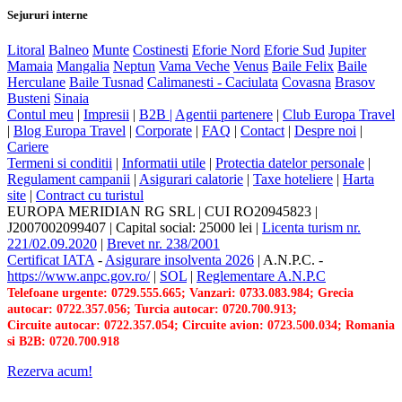
Sejururi interne
Litoral
Balneo
Munte
Costinesti
Eforie Nord
Eforie Sud
Jupiter
Mamaia
Mangalia
Neptun
Vama Veche
Venus
Baile Felix
Baile
Herculane
Baile Tusnad
Calimanesti - Caciulata
Covasna
Brasov
Busteni
Sinaia
Contul meu
|
Impresii
|
B2B |
Agentii partenere
|
Club Europa Travel
|
Blog Europa Travel
|
Corporate
|
FAQ
|
Contact
|
Despre noi
|
Cariere
Termeni si conditii
|
Informatii utile
|
Protectia datelor personale
|
Regulament campanii
|
Asigurari calatorie
|
Taxe hoteliere
|
Harta
site
|
Contract cu turistul
EUROPA MERIDIAN RG SRL
|
CUI RO20945823
|
J2007002099407
|
Capital social: 25000 lei
|
Licenta turism nr.
221/02.09.2020
|
Brevet nr. 238/2001
Certificat IATA
-
Asigurare insolventa 2026
|
A.N.P.C.
-
https://www.anpc.gov.ro/
|
SOL
|
Reglementare A.N.P.C
Telefoane urgente: 0729.555.665; Vanzari: 0733.083.984; Grecia
autocar: 0722.357.056; Turcia autocar: 0720.700.913;
Circuite autocar: 0722.357.054; Circuite avion: 0723.500.034; Romania
si B2B: 0720.700.918
Rezerva acum!