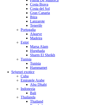
Palma De Mallorca
Costa Brava
Costa del Sol
Gran Canaria
Ibiza
Lanzarote
Tenerife
Portugalia
Algarve
Madeira
Egipt
Marsa Alam
Hurghada
Sharm El Sheikh
Tunisia
Tunisia
Hammamet
Sejururi exotice
Cuba
Emiratele Arabe
Abu Dhabi
Indonezia
Bali
Thailanda
Thailand