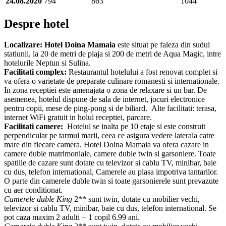
24.08.2020
794
863
1044
Despre hotel
Localizare:
Hotel Doina Mamaia
este situat pe faleza din sudul
statiunii, la 20 de metri de plaja si 200 de metri de Aqua Magic, intre
hotelurile Neptun si Sulina.
Facilitati complex:
Restaurantul hotelului a fost renovat complet si
va ofera o varietate de preparate culinare romanesti si internationale.
In zona receptiei este amenajata o zona de relaxare si un bar. De
asemenea, hotelul dispune de sala de internet, jocuri electronice
pentru copii, mese de ping-pong si de biliard. Alte facilitati: terasa,
internet WiFi gratuit in holul receptiei, parcare.
Facilitati camere:
Hotelul se inalta pe 10 etaje si este construit
perpendicular pe tarmul marii, ceea ce asigura vedere laterala catre
mare din fiecare camera. Hotel Doina Mamaia va ofera cazare in
camere duble matrimoniale, camere duble twin si garsoniere. Toate
spatiile de cazare sunt dotate cu televizor si cablu TV, minibar, baie
cu dus, telefon international, Camerele au plasa impotriva tantarilor.
O parte din camerele duble twin si toate garsonierele sunt prevazute
cu aer conditionat.
Camerele duble King
2** sunt twin, dotate cu mobilier vechi,
televizor si cablu TV, minibar, baie cu dus, telefon international. Se
pot caza maxim 2 adulti + 1 copil 6.99 ani.