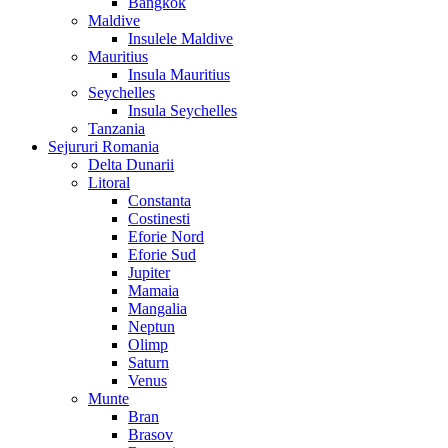
Bangkok
Maldive
Insulele Maldive
Mauritius
Insula Mauritius
Seychelles
Insula Seychelles
Tanzania
Sejururi Romania
Delta Dunarii
Litoral
Constanta
Costinesti
Eforie Nord
Eforie Sud
Jupiter
Mamaia
Mangalia
Neptun
Olimp
Saturn
Venus
Munte
Bran
Brasov