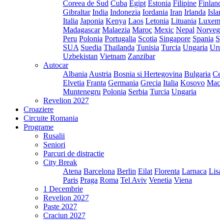
Coreea de Sud
Cuba
Egipt
Estonia
Filipine
Finlan
Gibraltar
India
Indonezia
Iordania
Iran
Irlanda
Isl
Italia
Japonia
Kenya
Laos
Letonia
Lituania
Luxem
Madagascar
Malaezia
Maroc
Mexic
Nepal
Norveg
Peru
Polonia
Portugalia
Scotia
Singapore
Spania
S
SUA
Suedia
Thailanda
Tunisia
Turcia
Ungaria
Ur
Uzbekistan
Vietnam
Zanzibar
Autocar
Albania
Austria
Bosnia si Hertegovina
Bulgaria
Ce
Elvetia
Franta
Germania
Grecia
Italia
Kosovo
Mac
Muntenegru
Polonia
Serbia
Turcia
Ungaria
Revelion 2027
Croaziere
Circuite Romania
Programe
Rusalii
Seniori
Parcuri de distractie
City Break
Atena
Barcelona
Berlin
Eilat
Florenta
Larnaca
Lis
Paris
Praga
Roma
Tel Aviv
Venetia
Viena
1 Decembrie
Revelion 2027
Paste 2027
Craciun 2027