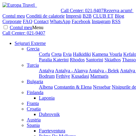
Call Center:
021-9407
Rezerva acum!
Contul meu
Conditii de calatorie
Impresii
B2B
CLUB ET
Blog
Corporate
FAQ
Contact
WhatsApp
Facebook
Instagram
RSS
Contul meu
Menu
Call Center:
021-9407
Sejururi Externe
Grecia
Corfu
Creta
Evia
Halkidiki
Kamena Vourla
Kefalo
Paralia Katerini
Rhodos
Santorini
Skiathos
Thasso
Turcia
Antalya
Antalya - Alanya
Antalya - Belek
Antalya
Bodrum
Fethiye
Kusadasi
Marmaris
Bulgaria
Albena
Constantin & Elena
Nessebar
Nisipurile d
Finlanda
Laponia
Franta
Croatia
Dubrovnik
Austria
Spania
Fuerteventura