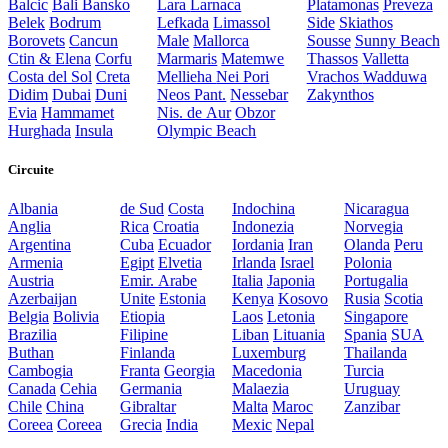
Balcic
Bali
Bansko
Lara
Larnaca
Platamonas
Preveza
Belek
Bodrum
Lefkada
Limassol
Side
Skiathos
Borovets
Cancun
Male
Mallorca
Sousse
Sunny Beach
Ctin & Elena
Corfu
Marmaris
Matemwe
Thassos
Valletta
Costa del Sol
Creta
Mellieha
Nei Pori
Vrachos
Wadduwa
Didim
Dubai
Duni
Neos Pant.
Nessebar
Zakynthos
Evia
Hammamet
Nis. de Aur
Obzor
Hurghada
Insula
Olympic Beach
Circuite
Albania
de Sud
Costa
Indochina
Nicaragua
Anglia
Rica
Croatia
Indonezia
Norvegia
Argentina
Cuba
Ecuador
Iordania
Iran
Olanda
Peru
Armenia
Egipt
Elvetia
Irlanda
Israel
Polonia
Austria
Emir. Arabe
Italia
Japonia
Portugalia
Azerbaijan
Unite
Estonia
Kenya
Kosovo
Rusia
Scotia
Belgia
Bolivia
Etiopia
Laos
Letonia
Singapore
Brazilia
Filipine
Liban
Lituania
Spania
SUA
Buthan
Finlanda
Luxemburg
Thailanda
Cambogia
Franta
Georgia
Macedonia
Turcia
Canada
Cehia
Germania
Malaezia
Uruguay
Chile
China
Gibraltar
Malta
Maroc
Zanzibar
Coreea
Coreea
Grecia
India
Mexic
Nepal