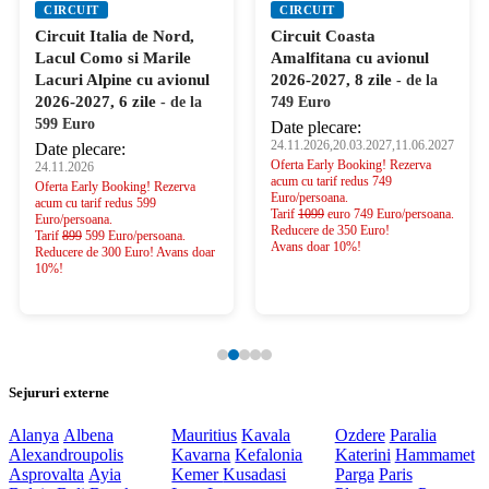
CIRCUIT
CIRCUIT
Circuit Italia de Nord,
Circuit Coasta
Lacul Como si Marile
Amalfitana cu avionul
Lacuri Alpine cu avionul
2026-2027, 8 zile
- de la
2026-2027, 6 zile
- de la
749 Euro
599 Euro
Date plecare:
24.11.2026,20.03.2027,11.06.2027
Date plecare:
Oferta Early Booking! Rezerva
24.11.2026
acum cu tarif redus 749
Oferta Early Booking! Rezerva
Euro/persoana.
acum cu tarif redus 599
Tarif
1099
euro 749 Euro/persoana.
Euro/persoana.
Reducere de 350 Euro!
Tarif
899
599 Euro/persoana.
Avans doar 10%!
Reducere de 300 Euro! Avans doar
10%!
Sejururi externe
Alanya
Albena
Mauritius
Kavala
Ozdere
Paralia
Alexandroupolis
Kavarna
Kefalonia
Katerini
Hammamet
Asprovalta
Ayia
Kemer
Kusadasi
Parga
Paris