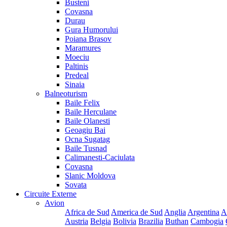
Busteni
Covasna
Durau
Gura Humorului
Poiana Brasov
Maramures
Moeciu
Paltinis
Predeal
Sinaia
Balneoturism
Baile Felix
Baile Herculane
Baile Olanesti
Geoagiu Bai
Ocna Sugatag
Baile Tusnad
Calimanesti-Caciulata
Covasna
Slanic Moldova
Sovata
Circuite Externe
Avion
Africa de Sud
America de Sud
Anglia
Argentina
A
Austria
Belgia
Bolivia
Brazilia
Buthan
Cambogia