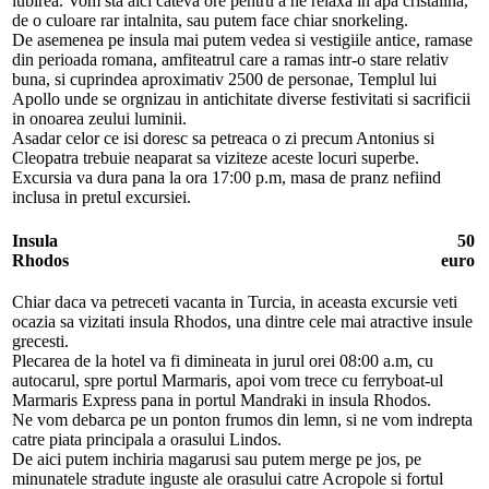
iubirea. Vom sta aici cateva ore pentru a ne relaxa in apa cristalina,
de o culoare rar intalnita, sau putem face chiar snorkeling.
De asemenea pe insula mai putem vedea si vestigiile antice, ramase
din perioada romana, amfiteatrul care a ramas intr-o stare relativ
buna, si cuprindea aproximativ 2500 de personae, Templul lui
Apollo unde se orgnizau in antichitate diverse festivitati si sacrificii
in onoarea zeului luminii.
Asadar celor ce isi doresc sa petreaca o zi precum Antonius si
Cleopatra trebuie neaparat sa viziteze aceste locuri superbe.
Excursia va dura pana la ora 17:00 p.m, masa de pranz nefiind
inclusa in pretul excursiei.
Insula
50
Rhodos
euro
Chiar daca va petreceti vacanta in Turcia, in aceasta excursie veti
ocazia sa vizitati insula Rhodos, una dintre cele mai atractive insule
grecesti.
Plecarea de la hotel va fi dimineata in jurul orei 08:00 a.m, cu
autocarul, spre portul Marmaris, apoi vom trece cu ferryboat-ul
Marmaris Express pana in portul Mandraki in insula Rhodos.
Ne vom debarca pe un ponton frumos din lemn, si ne vom indrepta
catre piata principala a orasului Lindos.
De aici putem inchiria magarusi sau putem merge pe jos, pe
minunatele stradute inguste ale orasului catre Acropole si fortul