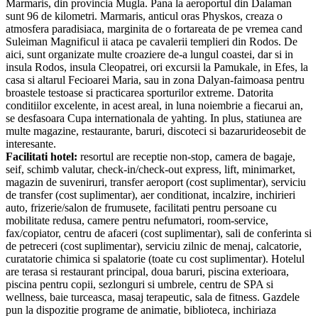
Marmaris, din provincia Mugla. Pana la aeroportul din Dalaman
sunt 96 de kilometri. Marmaris, anticul oras Physkos, creaza o
atmosfera paradisiaca, marginita de o fortareata de pe vremea cand
Suleiman Magnificul ii ataca pe cavalerii templieri din Rodos. De
aici, sunt organizate multe croaziere de-a lungul coastei, dar si in
insula Rodos, insula Cleopatrei, ori excursii la Pamukale, in Efes, la
casa si altarul Fecioarei Maria, sau in zona Dalyan-faimoasa pentru
broastele testoase si practicarea sporturilor extreme. Datorita
conditiilor excelente, in acest areal, in luna noiembrie a fiecarui an,
se desfasoara Cupa internationala de yahting. In plus, statiunea are
multe magazine, restaurante, baruri, discoteci si bazarurideosebit de
interesante.
Facilitati hotel:
resortul are receptie non-stop, camera de bagaje,
seif, schimb valutar, check-in/check-out express, lift, minimarket,
magazin de suveniruri, transfer aeroport (cost suplimentar), serviciu
de transfer (cost suplimentar), aer conditionat, incalzire, inchirieri
auto, frizerie/salon de frumusete, facilitati pentru persoane cu
mobilitate redusa, camere pentru nefumatori, room-service,
fax/copiator, centru de afaceri (cost suplimentar), sali de conferinta si
de petreceri (cost suplimentar), serviciu zilnic de menaj, calcatorie,
curatatorie chimica si spalatorie (toate cu cost suplimentar). Hotelul
are terasa si restaurant principal, doua baruri, piscina exterioara,
piscina pentru copii, sezlonguri si umbrele, centru de SPA si
wellness, baie turceasca, masaj terapeutic, sala de fitness. Gazdele
pun la dispozitie programe de animatie, biblioteca, inchiriaza