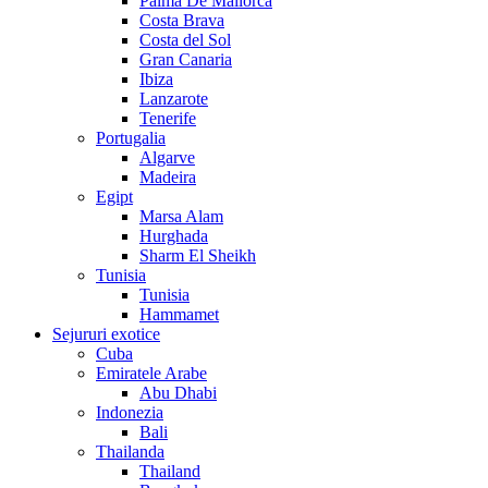
Palma De Mallorca
Costa Brava
Costa del Sol
Gran Canaria
Ibiza
Lanzarote
Tenerife
Portugalia
Algarve
Madeira
Egipt
Marsa Alam
Hurghada
Sharm El Sheikh
Tunisia
Tunisia
Hammamet
Sejururi exotice
Cuba
Emiratele Arabe
Abu Dhabi
Indonezia
Bali
Thailanda
Thailand