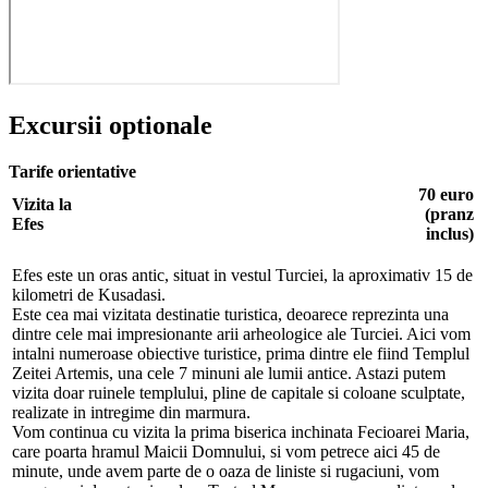
Excursii optionale
Tarife orientative
70 euro
Vizita la
(pranz
Efes
inclus)
Efes este un oras antic, situat in vestul Turciei, la aproximativ 15 de
kilometri de Kusadasi.
Este cea mai vizitata destinatie turistica, deoarece reprezinta una
dintre cele mai impresionante arii arheologice ale Turciei. Aici vom
intalni numeroase obiective turistice, prima dintre ele fiind Templul
Zeitei Artemis, una cele 7 minuni ale lumii antice. Astazi putem
vizita doar ruinele templului, pline de capitale si coloane sculptate,
realizate in intregime din marmura.
Vom continua cu vizita la prima biserica inchinata Fecioarei Maria,
care poarta hramul Maicii Domnului, si vom petrece aici 45 de
minute, unde avem parte de o oaza de liniste si rugaciuni, vom