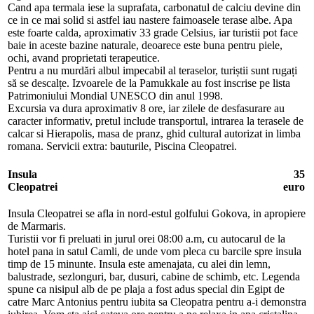
Cand apa termala iese la suprafata, carbonatul de calciu devine din
ce in ce mai solid si astfel iau nastere faimoasele terase albe. Apa
este foarte calda, aproximativ 33 grade Celsius, iar turistii pot face
baie in aceste bazine naturale, deoarece este buna pentru piele,
ochi, avand proprietati terapeutice.
Pentru a nu murdări albul impecabil al teraselor, turiștii sunt rugați
să se descalțe. Izvoarele de la Pamukkale au fost inscrise pe lista
Patrimoniului Mondial UNESCO din anul 1998.
Excursia va dura aproximativ 8 ore, iar zilele de desfasurare au
caracter informativ, pretul include transportul, intrarea la terasele de
calcar si Hierapolis, masa de pranz, ghid cultural autorizat in limba
romana. Servicii extra: bauturile, Piscina Cleopatrei.
Insula
35
Cleopatrei
euro
Insula Cleopatrei se afla in nord-estul golfului Gokova, in apropiere
de Marmaris.
Turistii vor fi preluati in jurul orei 08:00 a.m, cu autocarul de la
hotel pana in satul Camli, de unde vom pleca cu barcile spre insula
timp de 15 minunte. Insula este amenajata, cu alei din lemn,
balustrade, sezlonguri, bar, dusuri, cabine de schimb, etc. Legenda
spune ca nisipul alb de pe plaja a fost adus special din Egipt de
catre Marc Antonius pentru iubita sa Cleopatra pentru a-i demonstra