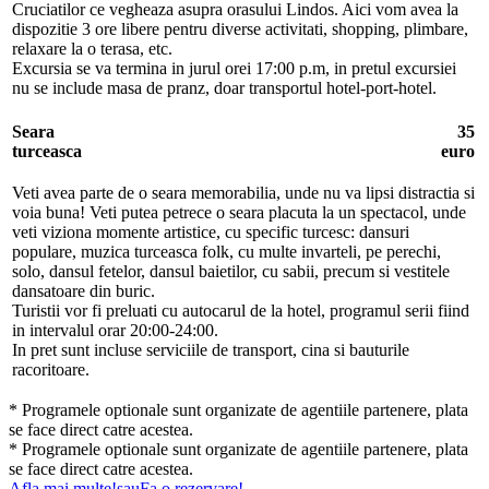
Cruciatilor ce vegheaza asupra orasului Lindos. Aici vom avea la
dispozitie 3 ore libere pentru diverse activitati, shopping, plimbare,
relaxare la o terasa, etc.
Excursia se va termina in jurul orei 17:00 p.m, in pretul excursiei
nu se include masa de pranz, doar transportul hotel-port-hotel.
Seara
35
turceasca
euro
Veti avea parte de o seara memorabilia, unde nu va lipsi distractia si
voia buna! Veti putea petrece o seara placuta la un spectacol, unde
veti viziona momente artistice, cu specific turcesc: dansuri
populare, muzica turceasca folk, cu multe invarteli, pe perechi,
solo, dansul fetelor, dansul baietilor, cu sabii, precum si vestitele
dansatoare din buric.
Turistii vor fi preluati cu autocarul de la hotel, programul serii fiind
in intervalul orar 20:00-24:00.
In pret sunt incluse serviciile de transport, cina si bauturile
racoritoare.
* Programele optionale sunt organizate de agentiile partenere, plata
se face direct catre acestea.
* Programele optionale sunt organizate de agentiile partenere, plata
se face direct catre acestea.
Afla mai multe!
sau
Fa o rezervare!