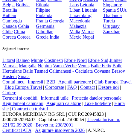
Belgia
Bolivia
Etiopia
Laos
Letonia
Singapore
Brazilia
Filipine
Liban
Lituania
Spania
SUA
Buthan
Finlanda
Luxemburg
Thailanda
Cambogia
Franta
Georgia
Macedonia
Turcia
Canada
Cehia
Germania
Malaezia
Uruguay
Chile
China
Gibraltar
Malta
Maroc
Zanzibar
Coreea
Coreea
Grecia
India
Mexic
Nepal
Sejururi interne
Litoral
Balneo
Munte
Costinesti
Eforie Nord
Eforie Sud
Jupiter
Mamaia
Mangalia
Neptun
Vama Veche
Venus
Baile Felix
Baile
Herculane
Baile Tusnad
Calimanesti - Caciulata
Covasna
Brasov
Busteni
Sinaia
Contul meu
|
Impresii
|
B2B |
Agentii partenere
|
Club Europa Travel
|
Blog Europa Travel
|
Corporate
|
FAQ
|
Contact
|
Despre noi
|
Cariere
Termeni si conditii
|
Informatii utile
|
Protectia datelor personale
|
Regulament campanii
|
Asigurari calatorie
|
Taxe hoteliere
|
Harta
site
|
Contract cu turistul
EUROPA MERIDIAN RG SRL
|
CUI RO20945823
|
J2007002099407
|
Capital social: 25000 lei
|
Licenta turism nr.
221/02.09.2020
|
Brevet nr. 238/2001
Certificat IATA
-
Asigurare insolventa 2026
|
A.N.P.C.
-