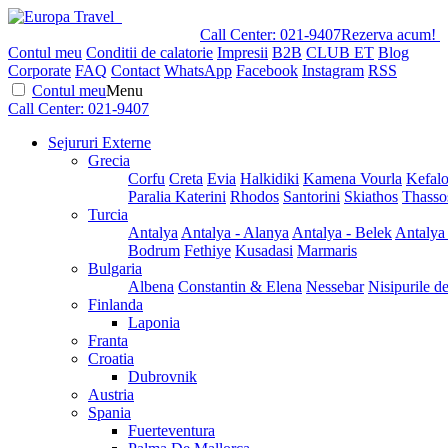
Call Center:
021-9407
Rezerva acum!
Contul meu
Conditii de calatorie
Impresii
B2B
CLUB ET
Blog
Corporate
FAQ
Contact
WhatsApp
Facebook
Instagram
RSS
Contul meu
Menu
Call Center:
021-9407
Sejururi Externe
Grecia
Corfu
Creta
Evia
Halkidiki
Kamena Vourla
Kefalo
Paralia Katerini
Rhodos
Santorini
Skiathos
Thasso
Turcia
Antalya
Antalya - Alanya
Antalya - Belek
Antalya
Bodrum
Fethiye
Kusadasi
Marmaris
Bulgaria
Albena
Constantin & Elena
Nessebar
Nisipurile d
Finlanda
Laponia
Franta
Croatia
Dubrovnik
Austria
Spania
Fuerteventura