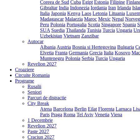
Coreea de Sud
Cuba
Egipt
Estonia
Filipine
Finlan
Gibraltar
India
Indonezia
Iordania
Iran
Irlanda
Isl
Italia
Japonia
Kenya
Laos
Letonia
Lituania
Luxem
Madagascar
Malaezia
Maroc
Mexic
Nepal
Norveg
Peru
Polonia
Portugalia
Scotia
Singapore
Spania
S
SUA
Suedia
Thailanda
Tunisia
Turcia
Ungaria
Ur
Uzbekistan
Vietnam
Zanzibar
Autocar
Albania
Austria
Bosnia si Hertegovina
Bulgaria
Ce
Elvetia
Franta
Germania
Grecia
Italia
Kosovo
Mac
Muntenegru
Polonia
Serbia
Turcia
Ungaria
Revelion 2027
Croaziere
Circuite Romania
Programe
Rusalii
Seniori
Parcuri de distractie
City Break
Atena
Barcelona
Berlin
Eilat
Florenta
Larnaca
Lis
Paris
Praga
Roma
Tel Aviv
Venetia
Viena
1 Decembrie
Revelion 2027
Paste 2027
Craciun 2027