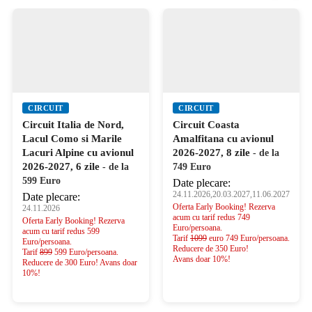
CIRCUIT
CIRCUIT
Circuit Italia de Nord,
Circuit Coasta
Lacul Como si Marile
Amalfitana cu avionul
Lacuri Alpine cu avionul
2026-2027, 8 zile
- de la
2026-2027, 6 zile
- de la
749 Euro
599 Euro
Date plecare:
24.11.2026,20.03.2027,11.06.2027
Date plecare:
Oferta Early Booking! Rezerva
24.11.2026
acum cu tarif redus 749
Oferta Early Booking! Rezerva
Euro/persoana.
acum cu tarif redus 599
Tarif
1099
euro 749 Euro/persoana.
Euro/persoana.
Reducere de 350 Euro!
Tarif
899
599 Euro/persoana.
Avans doar 10%!
Reducere de 300 Euro! Avans doar
10%!