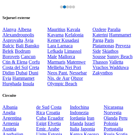
Sejururi externe
Alanya
Albena
Mauritius
Kavala
Ozdere
Paralia
Alexandroupolis
Kavarna
Kefalonia
Katerini
Hammamet
Asprovalta
Ayia
Kemer
Kusadasi
Parga
Paris
Balcic
Bali
Bansko
Lara
Larnaca
Platamonas
Preveza
Belek
Bodrum
Lefkada
Limassol
Side
Skiathos
Borovets
Cancun
Male
Mallorca
Sousse
Sunny Beach
Ctin & Elena
Corfu
Marmaris
Matemwe
Thassos
Valletta
Costa del Sol
Creta
Mellieha
Nei Pori
Vrachos
Wadduwa
Didim
Dubai
Duni
Neos Pant.
Nessebar
Zakynthos
Evia
Hammamet
Nis. de Aur
Obzor
Hurghada
Insula
Olympic Beach
Circuite
Albania
de Sud
Costa
Indochina
Nicaragua
Anglia
Rica
Croatia
Indonezia
Norvegia
Argentina
Cuba
Ecuador
Iordania
Iran
Olanda
Peru
Armenia
Egipt
Elvetia
Irlanda
Israel
Polonia
Austria
Emir. Arabe
Italia
Japonia
Portugalia
Azerbaijan
Unite
Estonia
Kenya
Kosovo
Rusia
Scotia