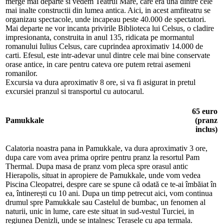
merge mai departe si vedem Teatrul Mare, care era una dintre cele
mai inalte constructii din lumea antica. Aici, in acest amfiteatru se
organizau spectacole, unde incapeau peste 40.000 de spectatori.
Mai departe ne vor incanta privirile Biblioteca lui Celsus, o cladire
impresionanta, construita in anul 135, ridicata pe mormantul
romanului Iulius Celsus, care cuprindea aproximativ 14.000 de
carti. Efesul, este intr-adevar unul dintre cele mai bine conservate
orase antice, in care pentru cateva ore putem retrai asemeni
romanilor.
Excursia va dura aproximativ 8 ore, si va fi asigurat in pretul
excursiei pranzul si transportul cu autocarul.
65 euro
Pamukkale
(pranz
inclus)
Calatoria noastra pana in Pamukkale, va dura aproximativ 3 ore,
dupa care vom avea prima oprire pentru pranz la resortul Pam
Thermal. Dupa masa de pranz vom pleca spre orasul antic
Hierapolis, situat in apropiere de Pamukkale, unde vom vedea
Piscina Cleopatrei, despre care se spune că odată ce te-ai îmbăiat în
ea, întinerești cu 10 ani. Dupa un timp petrecut aici, vom continua
drumul spre Pamukkale sau Castelul de bumbac, un fenomen al
naturii, unic in lume, care este situat in sud-vestul Turciei, in
regiunea Denizli, unde se intalnesc Terasele cu apa termala.