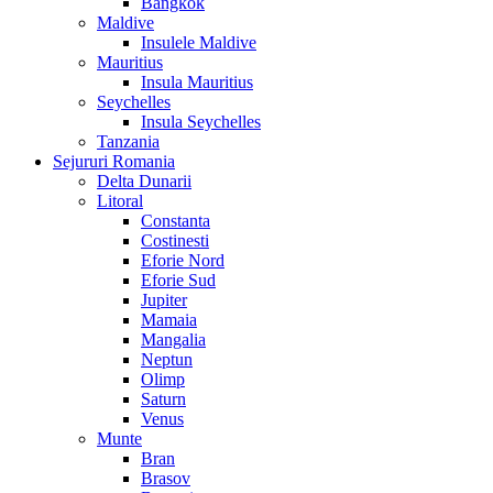
Bangkok
Maldive
Insulele Maldive
Mauritius
Insula Mauritius
Seychelles
Insula Seychelles
Tanzania
Sejururi Romania
Delta Dunarii
Litoral
Constanta
Costinesti
Eforie Nord
Eforie Sud
Jupiter
Mamaia
Mangalia
Neptun
Olimp
Saturn
Venus
Munte
Bran
Brasov