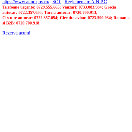
https://www.anpc.gov.ro/
|
SOL
|
Reglementare A.N.P.C
Telefoane urgente: 0729.555.665; Vanzari: 0733.083.984; Grecia
autocar: 0722.357.056; Turcia autocar: 0720.700.913;
Circuite autocar: 0722.357.054; Circuite avion: 0723.500.034; Romania
si B2B: 0720.700.918
Rezerva acum!