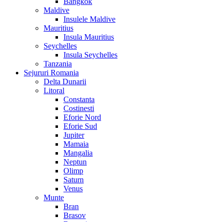
Bangkok
Maldive
Insulele Maldive
Mauritius
Insula Mauritius
Seychelles
Insula Seychelles
Tanzania
Sejururi Romania
Delta Dunarii
Litoral
Constanta
Costinesti
Eforie Nord
Eforie Sud
Jupiter
Mamaia
Mangalia
Neptun
Olimp
Saturn
Venus
Munte
Bran
Brasov