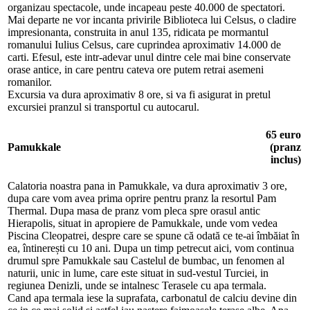
organizau spectacole, unde incapeau peste 40.000 de spectatori.
Mai departe ne vor incanta privirile Biblioteca lui Celsus, o cladire
impresionanta, construita in anul 135, ridicata pe mormantul
romanului Iulius Celsus, care cuprindea aproximativ 14.000 de
carti. Efesul, este intr-adevar unul dintre cele mai bine conservate
orase antice, in care pentru cateva ore putem retrai asemeni
romanilor.
Excursia va dura aproximativ 8 ore, si va fi asigurat in pretul
excursiei pranzul si transportul cu autocarul.
65 euro
Pamukkale
(pranz
inclus)
Calatoria noastra pana in Pamukkale, va dura aproximativ 3 ore,
dupa care vom avea prima oprire pentru pranz la resortul Pam
Thermal. Dupa masa de pranz vom pleca spre orasul antic
Hierapolis, situat in apropiere de Pamukkale, unde vom vedea
Piscina Cleopatrei, despre care se spune că odată ce te-ai îmbăiat în
ea, întinerești cu 10 ani. Dupa un timp petrecut aici, vom continua
drumul spre Pamukkale sau Castelul de bumbac, un fenomen al
naturii, unic in lume, care este situat in sud-vestul Turciei, in
regiunea Denizli, unde se intalnesc Terasele cu apa termala.
Cand apa termala iese la suprafata, carbonatul de calciu devine din