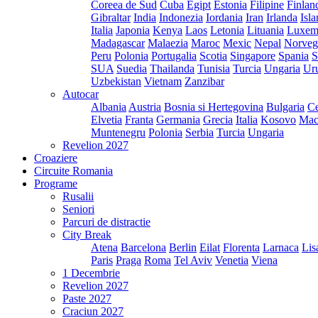
Coreea de Sud
Cuba
Egipt
Estonia
Filipine
Finlan
Gibraltar
India
Indonezia
Iordania
Iran
Irlanda
Isl
Italia
Japonia
Kenya
Laos
Letonia
Lituania
Luxem
Madagascar
Malaezia
Maroc
Mexic
Nepal
Norveg
Peru
Polonia
Portugalia
Scotia
Singapore
Spania
S
SUA
Suedia
Thailanda
Tunisia
Turcia
Ungaria
Ur
Uzbekistan
Vietnam
Zanzibar
Autocar
Albania
Austria
Bosnia si Hertegovina
Bulgaria
Ce
Elvetia
Franta
Germania
Grecia
Italia
Kosovo
Mac
Muntenegru
Polonia
Serbia
Turcia
Ungaria
Revelion 2027
Croaziere
Circuite Romania
Programe
Rusalii
Seniori
Parcuri de distractie
City Break
Atena
Barcelona
Berlin
Eilat
Florenta
Larnaca
Lis
Paris
Praga
Roma
Tel Aviv
Venetia
Viena
1 Decembrie
Revelion 2027
Paste 2027
Craciun 2027