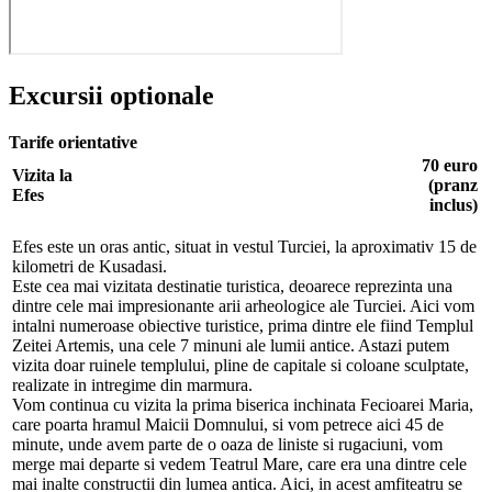
Excursii optionale
Tarife orientative
70 euro
Vizita la
(pranz
Efes
inclus)
Efes este un oras antic, situat in vestul Turciei, la aproximativ 15 de
kilometri de Kusadasi.
Este cea mai vizitata destinatie turistica, deoarece reprezinta una
dintre cele mai impresionante arii arheologice ale Turciei. Aici vom
intalni numeroase obiective turistice, prima dintre ele fiind Templul
Zeitei Artemis, una cele 7 minuni ale lumii antice. Astazi putem
vizita doar ruinele templului, pline de capitale si coloane sculptate,
realizate in intregime din marmura.
Vom continua cu vizita la prima biserica inchinata Fecioarei Maria,
care poarta hramul Maicii Domnului, si vom petrece aici 45 de
minute, unde avem parte de o oaza de liniste si rugaciuni, vom
merge mai departe si vedem Teatrul Mare, care era una dintre cele
mai inalte constructii din lumea antica. Aici, in acest amfiteatru se