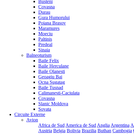
Busteni
Covasna
Durau
Gura Humorului
Poiana Brasov
Maramures
Moeciu
Paltinis
Predeal
Sinaia
Balneoturism
Baile Felix
Baile Herculane
Baile Olanesti
Geoagiu Bai
Ocna Sugatag
Baile Tusnad
Calimanesti-Caciulata
Covasna
Slanic Moldova
Sovata
Circuite Externe
Avion
Africa de Sud
America de Sud
Anglia
Argentina
A
Austria
Belgia
Bolivia
Brazilia
Buthan
Cambogia