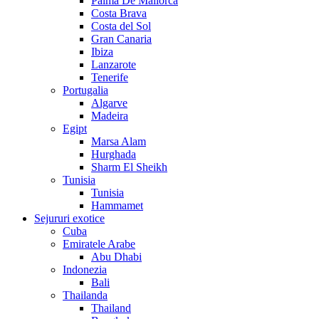
Palma De Mallorca
Costa Brava
Costa del Sol
Gran Canaria
Ibiza
Lanzarote
Tenerife
Portugalia
Algarve
Madeira
Egipt
Marsa Alam
Hurghada
Sharm El Sheikh
Tunisia
Tunisia
Hammamet
Sejururi exotice
Cuba
Emiratele Arabe
Abu Dhabi
Indonezia
Bali
Thailanda
Thailand