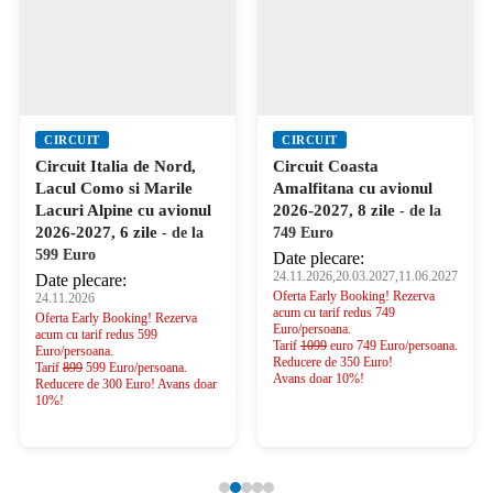
CIRCUIT
CIRCUIT
Circuit Italia de Nord,
Circuit Coasta
Lacul Como si Marile
Amalfitana cu avionul
Lacuri Alpine cu avionul
2026-2027, 8 zile
- de la
2026-2027, 6 zile
- de la
749 Euro
599 Euro
Date plecare:
24.11.2026,20.03.2027,11.06.2027
Date plecare:
Oferta Early Booking! Rezerva
24.11.2026
acum cu tarif redus 749
Oferta Early Booking! Rezerva
Euro/persoana.
acum cu tarif redus 599
Tarif
1099
euro 749 Euro/persoana.
Euro/persoana.
Reducere de 350 Euro!
Tarif
899
599 Euro/persoana.
Avans doar 10%!
Reducere de 300 Euro! Avans doar
10%!