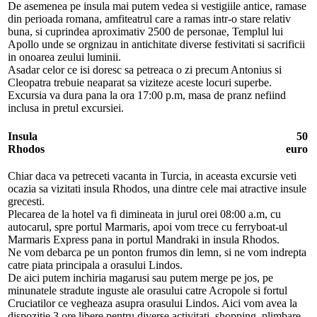
De asemenea pe insula mai putem vedea si vestigiile antice, ramase
din perioada romana, amfiteatrul care a ramas intr-o stare relativ
buna, si cuprindea aproximativ 2500 de personae, Templul lui
Apollo unde se orgnizau in antichitate diverse festivitati si sacrificii
in onoarea zeului luminii.
Asadar celor ce isi doresc sa petreaca o zi precum Antonius si
Cleopatra trebuie neaparat sa viziteze aceste locuri superbe.
Excursia va dura pana la ora 17:00 p.m, masa de pranz nefiind
inclusa in pretul excursiei.
Insula
50
Rhodos
euro
Chiar daca va petreceti vacanta in Turcia, in aceasta excursie veti
ocazia sa vizitati insula Rhodos, una dintre cele mai atractive insule
grecesti.
Plecarea de la hotel va fi dimineata in jurul orei 08:00 a.m, cu
autocarul, spre portul Marmaris, apoi vom trece cu ferryboat-ul
Marmaris Express pana in portul Mandraki in insula Rhodos.
Ne vom debarca pe un ponton frumos din lemn, si ne vom indrepta
catre piata principala a orasului Lindos.
De aici putem inchiria magarusi sau putem merge pe jos, pe
minunatele stradute inguste ale orasului catre Acropole si fortul
Cruciatilor ce vegheaza asupra orasului Lindos. Aici vom avea la
dispozitie 3 ore libere pentru diverse activitati, shopping, plimbare,