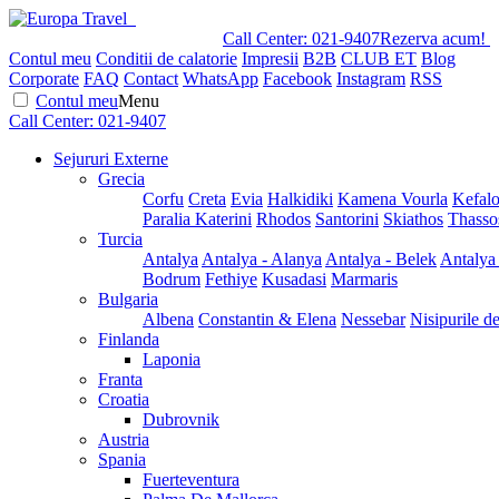
Call Center:
021-9407
Rezerva acum!
Contul meu
Conditii de calatorie
Impresii
B2B
CLUB ET
Blog
Corporate
FAQ
Contact
WhatsApp
Facebook
Instagram
RSS
Contul meu
Menu
Call Center:
021-9407
Sejururi Externe
Grecia
Corfu
Creta
Evia
Halkidiki
Kamena Vourla
Kefalo
Paralia Katerini
Rhodos
Santorini
Skiathos
Thasso
Turcia
Antalya
Antalya - Alanya
Antalya - Belek
Antalya
Bodrum
Fethiye
Kusadasi
Marmaris
Bulgaria
Albena
Constantin & Elena
Nessebar
Nisipurile d
Finlanda
Laponia
Franta
Croatia
Dubrovnik
Austria
Spania
Fuerteventura