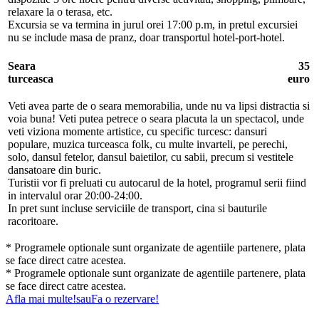
relaxare la o terasa, etc.
Excursia se va termina in jurul orei 17:00 p.m, in pretul excursiei
nu se include masa de pranz, doar transportul hotel-port-hotel.
Seara
35
turceasca
euro
Veti avea parte de o seara memorabilia, unde nu va lipsi distractia si
voia buna! Veti putea petrece o seara placuta la un spectacol, unde
veti viziona momente artistice, cu specific turcesc: dansuri
populare, muzica turceasca folk, cu multe invarteli, pe perechi,
solo, dansul fetelor, dansul baietilor, cu sabii, precum si vestitele
dansatoare din buric.
Turistii vor fi preluati cu autocarul de la hotel, programul serii fiind
in intervalul orar 20:00-24:00.
In pret sunt incluse serviciile de transport, cina si bauturile
racoritoare.
* Programele optionale sunt organizate de agentiile partenere, plata
se face direct catre acestea.
* Programele optionale sunt organizate de agentiile partenere, plata
se face direct catre acestea.
Afla mai multe!
sau
Fa o rezervare!