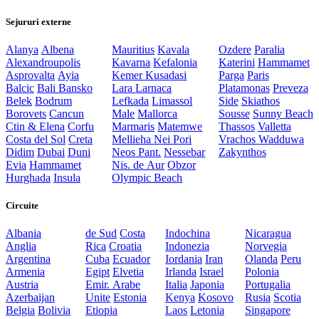
Sejururi externe
Alanya
Albena
Mauritius
Kavala
Ozdere
Paralia
Alexandroupolis
Kavarna
Kefalonia
Katerini
Hammamet
Asprovalta
Ayia
Kemer
Kusadasi
Parga
Paris
Balcic
Bali
Bansko
Lara
Larnaca
Platamonas
Preveza
Belek
Bodrum
Lefkada
Limassol
Side
Skiathos
Borovets
Cancun
Male
Mallorca
Sousse
Sunny Beach
Ctin & Elena
Corfu
Marmaris
Matemwe
Thassos
Valletta
Costa del Sol
Creta
Mellieha
Nei Pori
Vrachos
Wadduwa
Didim
Dubai
Duni
Neos Pant.
Nessebar
Zakynthos
Evia
Hammamet
Nis. de Aur
Obzor
Hurghada
Insula
Olympic Beach
Circuite
Albania
de Sud
Costa
Indochina
Nicaragua
Anglia
Rica
Croatia
Indonezia
Norvegia
Argentina
Cuba
Ecuador
Iordania
Iran
Olanda
Peru
Armenia
Egipt
Elvetia
Irlanda
Israel
Polonia
Austria
Emir. Arabe
Italia
Japonia
Portugalia
Azerbaijan
Unite
Estonia
Kenya
Kosovo
Rusia
Scotia
Belgia
Bolivia
Etiopia
Laos
Letonia
Singapore