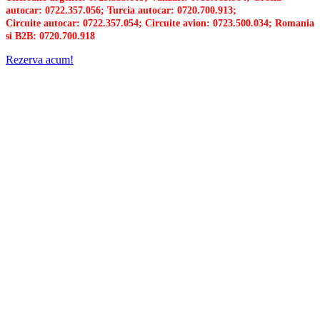
autocar: 0722.357.056; Turcia autocar: 0720.700.913;
Circuite autocar: 0722.357.054; Circuite avion: 0723.500.034; Romania
si B2B: 0720.700.918
Rezerva acum!