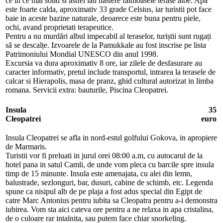
ce in ce mai solid si astfel iau nastere faimoasele terase albe. Apa
este foarte calda, aproximativ 33 grade Celsius, iar turistii pot face
baie in aceste bazine naturale, deoarece este buna pentru piele,
ochi, avand proprietati terapeutice.
Pentru a nu murdări albul impecabil al teraselor, turiștii sunt rugați
să se descalțe. Izvoarele de la Pamukkale au fost inscrise pe lista
Patrimoniului Mondial UNESCO din anul 1998.
Excursia va dura aproximativ 8 ore, iar zilele de desfasurare au
caracter informativ, pretul include transportul, intrarea la terasele de
calcar si Hierapolis, masa de pranz, ghid cultural autorizat in limba
romana. Servicii extra: bauturile, Piscina Cleopatrei.
Insula
35
Cleopatrei
euro
Insula Cleopatrei se afla in nord-estul golfului Gokova, in apropiere
de Marmaris.
Turistii vor fi preluati in jurul orei 08:00 a.m, cu autocarul de la
hotel pana in satul Camli, de unde vom pleca cu barcile spre insula
timp de 15 minunte. Insula este amenajata, cu alei din lemn,
balustrade, sezlonguri, bar, dusuri, cabine de schimb, etc. Legenda
spune ca nisipul alb de pe plaja a fost adus special din Egipt de
catre Marc Antonius pentru iubita sa Cleopatra pentru a-i demonstra
iubirea. Vom sta aici cateva ore pentru a ne relaxa in apa cristalina,
de o culoare rar intalnita, sau putem face chiar snorkeling.