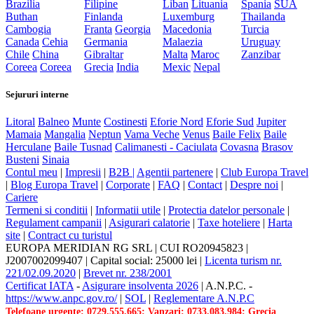
Brazilia
Filipine
Liban
Lituania
Spania
SUA
Buthan
Finlanda
Luxemburg
Thailanda
Cambogia
Franta
Georgia
Macedonia
Turcia
Canada
Cehia
Germania
Malaezia
Uruguay
Chile
China
Gibraltar
Malta
Maroc
Zanzibar
Coreea
Coreea
Grecia
India
Mexic
Nepal
Sejururi interne
Litoral
Balneo
Munte
Costinesti
Eforie Nord
Eforie Sud
Jupiter
Mamaia
Mangalia
Neptun
Vama Veche
Venus
Baile Felix
Baile
Herculane
Baile Tusnad
Calimanesti - Caciulata
Covasna
Brasov
Busteni
Sinaia
Contul meu
|
Impresii
|
B2B |
Agentii partenere
|
Club Europa Travel
|
Blog Europa Travel
|
Corporate
|
FAQ
|
Contact
|
Despre noi
|
Cariere
Termeni si conditii
|
Informatii utile
|
Protectia datelor personale
|
Regulament campanii
|
Asigurari calatorie
|
Taxe hoteliere
|
Harta
site
|
Contract cu turistul
EUROPA MERIDIAN RG SRL
|
CUI RO20945823
|
J2007002099407
|
Capital social: 25000 lei
|
Licenta turism nr.
221/02.09.2020
|
Brevet nr. 238/2001
Certificat IATA
-
Asigurare insolventa 2026
|
A.N.P.C.
-
https://www.anpc.gov.ro/
|
SOL
|
Reglementare A.N.P.C
Telefoane urgente: 0729.555.665; Vanzari: 0733.083.984; Grecia