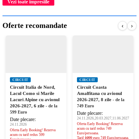
Vezi toate impresiile
Oferte recomandate
‹
›
CIRCUIT
CIRCUIT
Circuit Italia de Nord,
Circuit Coasta
Lacul Como si Marile
Amalfitana cu avionul
Lacuri Alpine cu avionul
2026-2027, 8 zile
- de la
2026-2027, 6 zile
- de la
749 Euro
599 Euro
Date plecare:
24.11.2026,20.03.2027,11.06.2027
Date plecare:
Oferta Early Booking! Rezerva
24.11.2026
acum cu tarif redus 749
Oferta Early Booking! Rezerva
Euro/persoana.
acum cu tarif redus 599
Tarif
1099
euro 749 Euro/persoana.