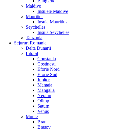
Bangkok
Maldive
Insulele Maldive
Mauritius
Insula Mauritius
Seychelles
Insula Seychelles
Tanzania
Sejururi Romania
Delta Dunarii
Litoral
Constanta
Costinesti
Eforie Nord
Eforie Sud
Jupiter
Mamaia
Mangalia
Neptun
Olimp
Saturn
Venus
Munte
Bran
Brasov