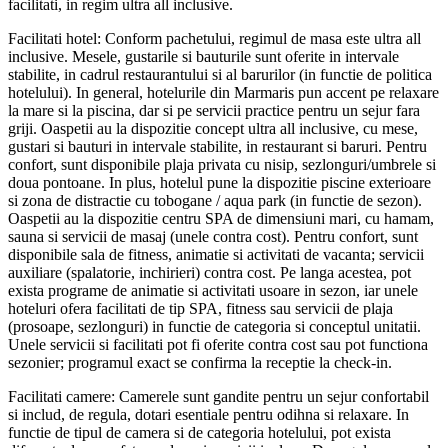
facilitati, in regim ultra all inclusive.
Facilitati hotel: Conform pachetului, regimul de masa este ultra all
inclusive. Mesele, gustarile si bauturile sunt oferite in intervale
stabilite, in cadrul restaurantului si al barurilor (in functie de politica
hotelului). In general, hotelurile din Marmaris pun accent pe relaxare
la mare si la piscina, dar si pe servicii practice pentru un sejur fara
griji. Oaspetii au la dispozitie concept ultra all inclusive, cu mese,
gustari si bauturi in intervale stabilite, in restaurant si baruri. Pentru
confort, sunt disponibile plaja privata cu nisip, sezlonguri/umbrele si
doua pontoane. In plus, hotelul pune la dispozitie piscine exterioare
si zona de distractie cu tobogane / aqua park (in functie de sezon).
Oaspetii au la dispozitie centru SPA de dimensiuni mari, cu hamam,
sauna si servicii de masaj (unele contra cost). Pentru confort, sunt
disponibile sala de fitness, animatie si activitati de vacanta; servicii
auxiliare (spalatorie, inchirieri) contra cost. Pe langa acestea, pot
exista programe de animatie si activitati usoare in sezon, iar unele
hoteluri ofera facilitati de tip SPA, fitness sau servicii de plaja
(prosoape, sezlonguri) in functie de categoria si conceptul unitatii.
Unele servicii si facilitati pot fi oferite contra cost sau pot functiona
sezonier; programul exact se confirma la receptie la check-in.
Facilitati camere: Camerele sunt gandite pentru un sejur confortabil
si includ, de regula, dotari esentiale pentru odihna si relaxare. In
functie de tipul de camera si de categoria hotelului, pot exista