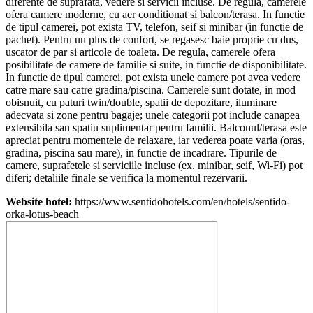
diferente de suprafata, vedere si servicii incluse. De regula, camerele
ofera camere moderne, cu aer conditionat si balcon/terasa. In functie
de tipul camerei, pot exista TV, telefon, seif si minibar (in functie de
pachet). Pentru un plus de confort, se regasesc baie proprie cu dus,
uscator de par si articole de toaleta. De regula, camerele ofera
posibilitate de camere de familie si suite, in functie de disponibilitate.
In functie de tipul camerei, pot exista unele camere pot avea vedere
catre mare sau catre gradina/piscina. Camerele sunt dotate, in mod
obisnuit, cu paturi twin/double, spatii de depozitare, iluminare
adecvata si zone pentru bagaje; unele categorii pot include canapea
extensibila sau spatiu suplimentar pentru familii. Balconul/terasa este
apreciat pentru momentele de relaxare, iar vederea poate varia (oras,
gradina, piscina sau mare), in functie de incadrare. Tipurile de
camere, suprafetele si serviciile incluse (ex. minibar, seif, Wi-Fi) pot
diferi; detaliile finale se verifica la momentul rezervarii.
Website hotel:
https://www.sentidohotels.com/en/hotels/sentido-
orka-lotus-beach