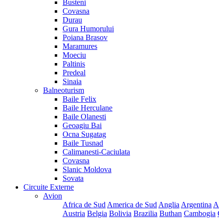
Busteni
Covasna
Durau
Gura Humorului
Poiana Brasov
Maramures
Moeciu
Paltinis
Predeal
Sinaia
Balneoturism
Baile Felix
Baile Herculane
Baile Olanesti
Geoagiu Bai
Ocna Sugatag
Baile Tusnad
Calimanesti-Caciulata
Covasna
Slanic Moldova
Sovata
Circuite Externe
Avion
Africa de Sud
America de Sud
Anglia
Argentina
A
Austria
Belgia
Bolivia
Brazilia
Buthan
Cambogia