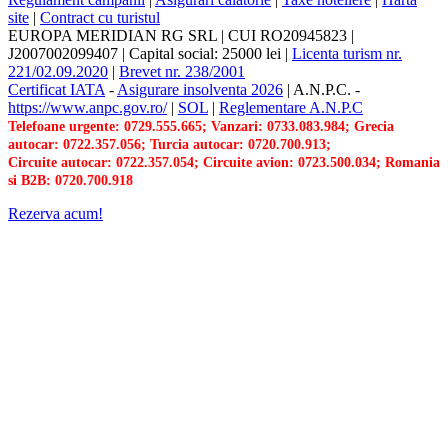
site
|
Contract cu turistul
EUROPA MERIDIAN RG SRL
|
CUI RO20945823
|
J2007002099407
|
Capital social: 25000 lei
|
Licenta turism nr.
221/02.09.2020
|
Brevet nr. 238/2001
Certificat IATA
-
Asigurare insolventa 2026
|
A.N.P.C.
-
https://www.anpc.gov.ro/
|
SOL
|
Reglementare A.N.P.C
Telefoane urgente: 0729.555.665; Vanzari: 0733.083.984; Grecia
autocar: 0722.357.056; Turcia autocar: 0720.700.913;
Circuite autocar: 0722.357.054; Circuite avion: 0723.500.034; Romania
si B2B: 0720.700.918
Rezerva acum!