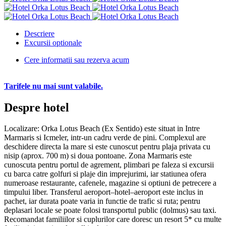
Descriere
Excursii optionale
Cere informatii sau rezerva acum
Tarifele nu mai sunt valabile.
Despre hotel
Localizare: Orka Lotus Beach (Ex Sentido) este situat in Intre
Marmaris si Icmeler, intr-un cadru verde de pini. Complexul are
deschidere directa la mare si este cunoscut pentru plaja privata cu
nisip (aprox. 700 m) si doua pontoane. Zona Marmaris este
cunoscuta pentru portul de agrement, plimbari pe faleza si excursii
cu barca catre golfuri si plaje din imprejurimi, iar statiunea ofera
numeroase restaurante, cafenele, magazine si optiuni de petrecere a
timpului liber. Transferul aeroport–hotel–aeroport este inclus in
pachet, iar durata poate varia in functie de trafic si ruta; pentru
deplasari locale se poate folosi transportul public (dolmus) sau taxi.
Recomandat familiilor si cuplurilor care doresc un resort 5* cu multe