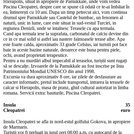
Hierapolis, situat in apropiere de Pamukkale, unde vom vedea
Piscina Cleopatrei, despre care se spune că odată ce te-ai îmbăiat în
ea, întinerești cu 10 ani. Dupa un timp petrecut aici, vom continua
drumul spre Pamukkale sau Castelul de bumbac, un fenomen al
naturii, unic in lume, care este situat in sud-vestul Turciei, in
regiunea Denizli, unde se intalnesc Terasele cu apa termala.
Cand apa termala iese la suprafata, carbonatul de calciu devine din
ce in ce mai solid si astfel iau nastere faimoasele terase albe. Apa
este foarte calda, aproximativ 33 grade Celsius, iar turistii pot face
baie in aceste bazine naturale, deoarece este buna pentru piele,
ochi, avand proprietati terapeutice.
Pentru a nu murdări albul impecabil al teraselor, turiștii sunt rugați
să se descalțe. Izvoarele de la Pamukkale au fost inscrise pe lista
Patrimoniului Mondial UNESCO din anul 1998.
Excursia va dura aproximativ 8 ore, iar zilele de desfasurare au
caracter informativ, pretul include transportul, intrarea la terasele de
calcar si Hierapolis, masa de pranz, ghid cultural autorizat in limba
romana. Servicii extra: bauturile, Piscina Cleopatrei.
Insula
35
Cleopatrei
euro
Insula Cleopatrei se afla in nord-estul golfului Gokova, in apropiere
de Marmaris.
Turistii vor fi preluati in jurul orei 08:00 a.m, cu autocarul de la