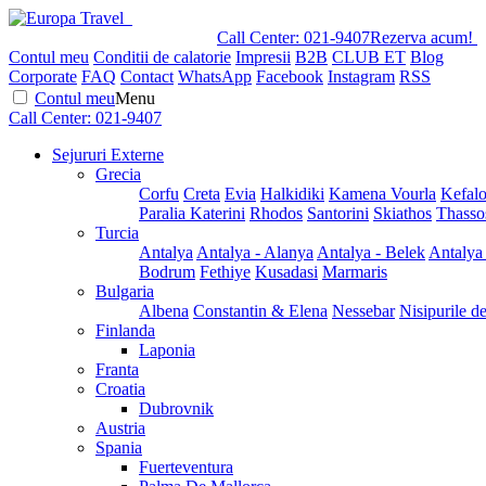
Call Center:
021-9407
Rezerva acum!
Contul meu
Conditii de calatorie
Impresii
B2B
CLUB ET
Blog
Corporate
FAQ
Contact
WhatsApp
Facebook
Instagram
RSS
Contul meu
Menu
Call Center:
021-9407
Sejururi Externe
Grecia
Corfu
Creta
Evia
Halkidiki
Kamena Vourla
Kefalo
Paralia Katerini
Rhodos
Santorini
Skiathos
Thasso
Turcia
Antalya
Antalya - Alanya
Antalya - Belek
Antalya
Bodrum
Fethiye
Kusadasi
Marmaris
Bulgaria
Albena
Constantin & Elena
Nessebar
Nisipurile d
Finlanda
Laponia
Franta
Croatia
Dubrovnik
Austria
Spania
Fuerteventura