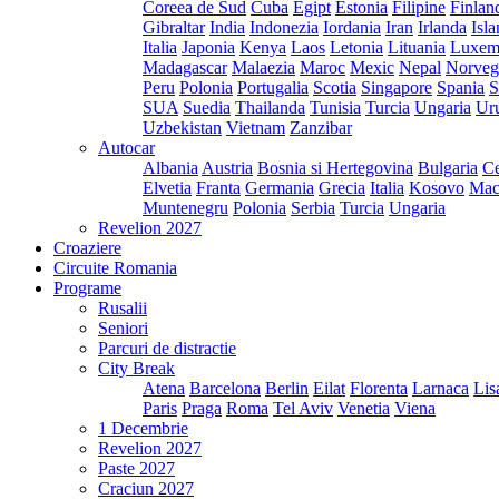
Coreea de Sud
Cuba
Egipt
Estonia
Filipine
Finlan
Gibraltar
India
Indonezia
Iordania
Iran
Irlanda
Isl
Italia
Japonia
Kenya
Laos
Letonia
Lituania
Luxem
Madagascar
Malaezia
Maroc
Mexic
Nepal
Norveg
Peru
Polonia
Portugalia
Scotia
Singapore
Spania
S
SUA
Suedia
Thailanda
Tunisia
Turcia
Ungaria
Ur
Uzbekistan
Vietnam
Zanzibar
Autocar
Albania
Austria
Bosnia si Hertegovina
Bulgaria
Ce
Elvetia
Franta
Germania
Grecia
Italia
Kosovo
Mac
Muntenegru
Polonia
Serbia
Turcia
Ungaria
Revelion 2027
Croaziere
Circuite Romania
Programe
Rusalii
Seniori
Parcuri de distractie
City Break
Atena
Barcelona
Berlin
Eilat
Florenta
Larnaca
Lis
Paris
Praga
Roma
Tel Aviv
Venetia
Viena
1 Decembrie
Revelion 2027
Paste 2027
Craciun 2027