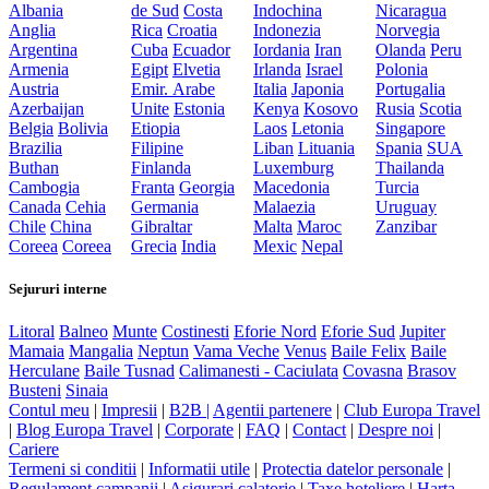
Albania
de Sud
Costa
Indochina
Nicaragua
Anglia
Rica
Croatia
Indonezia
Norvegia
Argentina
Cuba
Ecuador
Iordania
Iran
Olanda
Peru
Armenia
Egipt
Elvetia
Irlanda
Israel
Polonia
Austria
Emir. Arabe
Italia
Japonia
Portugalia
Azerbaijan
Unite
Estonia
Kenya
Kosovo
Rusia
Scotia
Belgia
Bolivia
Etiopia
Laos
Letonia
Singapore
Brazilia
Filipine
Liban
Lituania
Spania
SUA
Buthan
Finlanda
Luxemburg
Thailanda
Cambogia
Franta
Georgia
Macedonia
Turcia
Canada
Cehia
Germania
Malaezia
Uruguay
Chile
China
Gibraltar
Malta
Maroc
Zanzibar
Coreea
Coreea
Grecia
India
Mexic
Nepal
Sejururi interne
Litoral
Balneo
Munte
Costinesti
Eforie Nord
Eforie Sud
Jupiter
Mamaia
Mangalia
Neptun
Vama Veche
Venus
Baile Felix
Baile
Herculane
Baile Tusnad
Calimanesti - Caciulata
Covasna
Brasov
Busteni
Sinaia
Contul meu
|
Impresii
|
B2B |
Agentii partenere
|
Club Europa Travel
|
Blog Europa Travel
|
Corporate
|
FAQ
|
Contact
|
Despre noi
|
Cariere
Termeni si conditii
|
Informatii utile
|
Protectia datelor personale
|
Regulament campanii
|
Asigurari calatorie
|
Taxe hoteliere
|
Harta