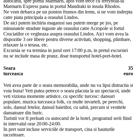
autocarul, spre portul Marmaris, apoi vom trece cu ferryboat-ul
Marmaris Express pana in portul Mandraki in insula Rhodos.
Ne vom debarca pe un ponton frumos din lemn, si ne vom indrepta
catre piata principala a orasului Lindos.
De aici putem inchiria magarusi sau putem merge pe jos, pe
minunatele stradute inguste ale orasului catre Acropole si fortul
Cruciatilor ce vegheaza asupra orasului Lindos. Aici vom avea la
dispozitie 3 ore libere pentru diverse activitati, shopping, plimbare,
relaxare la o terasa, etc.
Excursia se va termina in jurul orei 17:00 p.m, in pretul excursiei
nu se include masa de pranz, doar transportul hotel-port-hotel.
Seara
35
turceasca
euro
Veti avea parte de o seara memorabilia, unde nu va lipsi distractia si
voia buna! Veti putea petrece o seara placuta la un spectacol, unde
veti viziona momente artistice, cu specific turcesc: dansuri
populare, muzica turceasca folk, cu multe invarteli, pe perechi,
solo, dansul fetelor, dansul baietilor, cu sabii, precum si vestitele
dansatoare din buric.
Turistii vor fi preluati cu autocarul de la hotel, programul serii fiind
in intervalul orar 20:00-24:00.
In pret sunt incluse serviciile de transport, cina si bauturile
racoritoare.