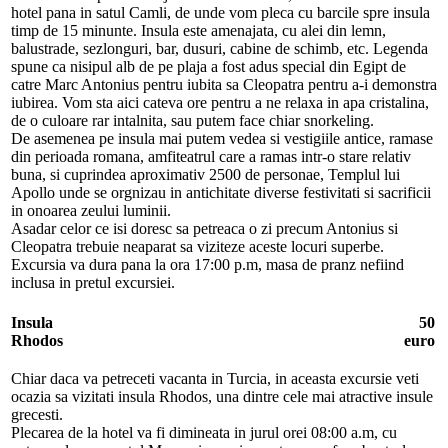
hotel pana in satul Camli, de unde vom pleca cu barcile spre insula
timp de 15 minunte. Insula este amenajata, cu alei din lemn,
balustrade, sezlonguri, bar, dusuri, cabine de schimb, etc. Legenda
spune ca nisipul alb de pe plaja a fost adus special din Egipt de
catre Marc Antonius pentru iubita sa Cleopatra pentru a-i demonstra
iubirea. Vom sta aici cateva ore pentru a ne relaxa in apa cristalina,
de o culoare rar intalnita, sau putem face chiar snorkeling.
De asemenea pe insula mai putem vedea si vestigiile antice, ramase
din perioada romana, amfiteatrul care a ramas intr-o stare relativ
buna, si cuprindea aproximativ 2500 de personae, Templul lui
Apollo unde se orgnizau in antichitate diverse festivitati si sacrificii
in onoarea zeului luminii.
Asadar celor ce isi doresc sa petreaca o zi precum Antonius si
Cleopatra trebuie neaparat sa viziteze aceste locuri superbe.
Excursia va dura pana la ora 17:00 p.m, masa de pranz nefiind
inclusa in pretul excursiei.
Insula
50
Rhodos
euro
Chiar daca va petreceti vacanta in Turcia, in aceasta excursie veti
ocazia sa vizitati insula Rhodos, una dintre cele mai atractive insule
grecesti.
Plecarea de la hotel va fi dimineata in jurul orei 08:00 a.m, cu