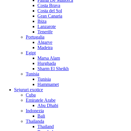
Palma De Mallorca
Costa Brava
Costa del Sol
Gran Canaria
Ibiza
Lanzarote
Tenerife
Portugalia
Algarve
Madeira
Egipt
Marsa Alam
Hurghada
Sharm El Sheikh
Tunisia
Tunisia
Hammamet
Sejururi exotice
Cuba
Emiratele Arabe
Abu Dhabi
Indonezia
Bali
Thailanda
Thailand