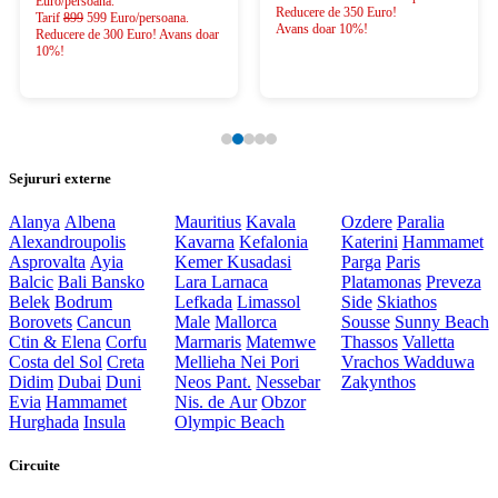
Euro/persoana.
Reducere de 350 Euro!
Tarif
899
599 Euro/persoana.
Avans doar 10%!
Reducere de 300 Euro! Avans doar
10%!
Sejururi externe
Alanya
Albena
Mauritius
Kavala
Ozdere
Paralia
Alexandroupolis
Kavarna
Kefalonia
Katerini
Hammamet
Asprovalta
Ayia
Kemer
Kusadasi
Parga
Paris
Balcic
Bali
Bansko
Lara
Larnaca
Platamonas
Preveza
Belek
Bodrum
Lefkada
Limassol
Side
Skiathos
Borovets
Cancun
Male
Mallorca
Sousse
Sunny Beach
Ctin & Elena
Corfu
Marmaris
Matemwe
Thassos
Valletta
Costa del Sol
Creta
Mellieha
Nei Pori
Vrachos
Wadduwa
Didim
Dubai
Duni
Neos Pant.
Nessebar
Zakynthos
Evia
Hammamet
Nis. de Aur
Obzor
Hurghada
Insula
Olympic Beach
Circuite