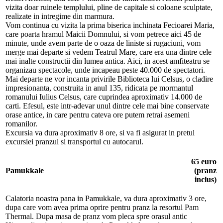
vizita doar ruinele templului, pline de capitale si coloane sculptate,
realizate in intregime din marmura.
Vom continua cu vizita la prima biserica inchinata Fecioarei Maria,
care poarta hramul Maicii Domnului, si vom petrece aici 45 de
minute, unde avem parte de o oaza de liniste si rugaciuni, vom
merge mai departe si vedem Teatrul Mare, care era una dintre cele
mai inalte constructii din lumea antica. Aici, in acest amfiteatru se
organizau spectacole, unde incapeau peste 40.000 de spectatori.
Mai departe ne vor incanta privirile Biblioteca lui Celsus, o cladire
impresionanta, construita in anul 135, ridicata pe mormantul
romanului Iulius Celsus, care cuprindea aproximativ 14.000 de
carti. Efesul, este intr-adevar unul dintre cele mai bine conservate
orase antice, in care pentru cateva ore putem retrai asemeni
romanilor.
Excursia va dura aproximativ 8 ore, si va fi asigurat in pretul
excursiei pranzul si transportul cu autocarul.
65 euro
Pamukkale
(pranz
inclus)
Calatoria noastra pana in Pamukkale, va dura aproximativ 3 ore,
dupa care vom avea prima oprire pentru pranz la resortul Pam
Thermal. Dupa masa de pranz vom pleca spre orasul antic