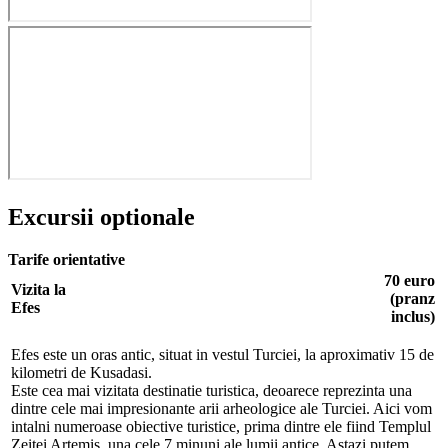
Excursii optionale
Tarife orientative
70 euro
Vizita la
(pranz
Efes
inclus)
Efes este un oras antic, situat in vestul Turciei, la aproximativ 15 de
kilometri de Kusadasi.
Este cea mai vizitata destinatie turistica, deoarece reprezinta una
dintre cele mai impresionante arii arheologice ale Turciei. Aici vom
intalni numeroase obiective turistice, prima dintre ele fiind Templul
Zeitei Artemis, una cele 7 minuni ale lumii antice. Astazi putem