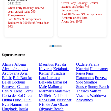
Oferta Early Booking! Rezerva
24.11.2026
acum cu tarif redus 749
Oferta Early Booking! Rezerva
Euro/persoana.
acum cu tarif redus 599
Tarif
1099
euro 749 Euro/persoana.
Euro/persoana.
Reducere de 350 Euro!
Tarif
899
599 Euro/persoana.
Avans doar 10%!
Reducere de 300 Euro! Avans doar
10%!
Sejururi externe
Alanya
Albena
Mauritius
Kavala
Ozdere
Paralia
Alexandroupolis
Kavarna
Kefalonia
Katerini
Hammamet
Asprovalta
Ayia
Kemer
Kusadasi
Parga
Paris
Balcic
Bali
Bansko
Lara
Larnaca
Platamonas
Preveza
Belek
Bodrum
Lefkada
Limassol
Side
Skiathos
Borovets
Cancun
Male
Mallorca
Sousse
Sunny Beach
Ctin & Elena
Corfu
Marmaris
Matemwe
Thassos
Valletta
Costa del Sol
Creta
Mellieha
Nei Pori
Vrachos
Wadduwa
Didim
Dubai
Duni
Neos Pant.
Nessebar
Zakynthos
Evia
Hammamet
Nis. de Aur
Obzor
Hurghada
Insula
Olympic Beach