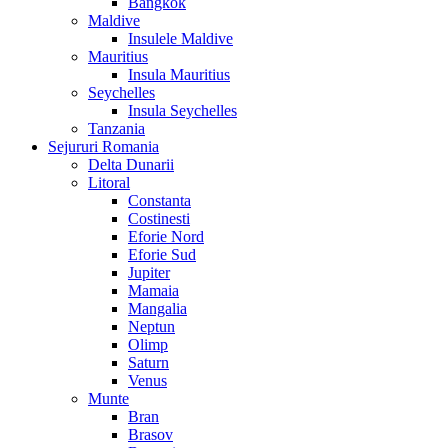
Bangkok
Maldive
Insulele Maldive
Mauritius
Insula Mauritius
Seychelles
Insula Seychelles
Tanzania
Sejururi Romania
Delta Dunarii
Litoral
Constanta
Costinesti
Eforie Nord
Eforie Sud
Jupiter
Mamaia
Mangalia
Neptun
Olimp
Saturn
Venus
Munte
Bran
Brasov