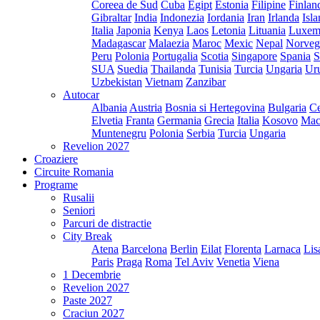
Coreea de Sud
Cuba
Egipt
Estonia
Filipine
Finlan
Gibraltar
India
Indonezia
Iordania
Iran
Irlanda
Isl
Italia
Japonia
Kenya
Laos
Letonia
Lituania
Luxem
Madagascar
Malaezia
Maroc
Mexic
Nepal
Norveg
Peru
Polonia
Portugalia
Scotia
Singapore
Spania
S
SUA
Suedia
Thailanda
Tunisia
Turcia
Ungaria
Ur
Uzbekistan
Vietnam
Zanzibar
Autocar
Albania
Austria
Bosnia si Hertegovina
Bulgaria
Ce
Elvetia
Franta
Germania
Grecia
Italia
Kosovo
Mac
Muntenegru
Polonia
Serbia
Turcia
Ungaria
Revelion 2027
Croaziere
Circuite Romania
Programe
Rusalii
Seniori
Parcuri de distractie
City Break
Atena
Barcelona
Berlin
Eilat
Florenta
Larnaca
Lis
Paris
Praga
Roma
Tel Aviv
Venetia
Viena
1 Decembrie
Revelion 2027
Paste 2027
Craciun 2027