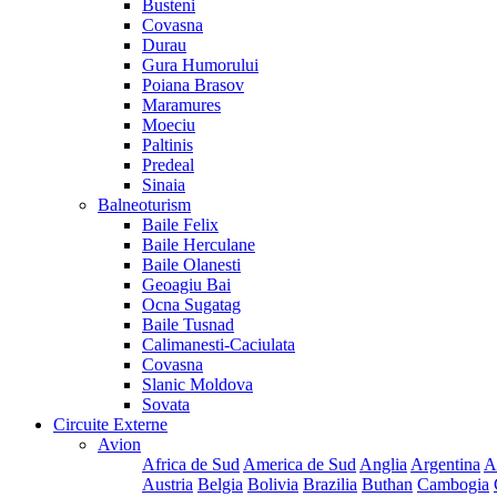
Busteni
Covasna
Durau
Gura Humorului
Poiana Brasov
Maramures
Moeciu
Paltinis
Predeal
Sinaia
Balneoturism
Baile Felix
Baile Herculane
Baile Olanesti
Geoagiu Bai
Ocna Sugatag
Baile Tusnad
Calimanesti-Caciulata
Covasna
Slanic Moldova
Sovata
Circuite Externe
Avion
Africa de Sud
America de Sud
Anglia
Argentina
A
Austria
Belgia
Bolivia
Brazilia
Buthan
Cambogia