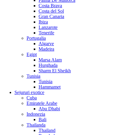
Palma De Mallorca
Costa Brava
Costa del Sol
Gran Canaria
Ibiza
Lanzarote
Tenerife
Portugalia
Algarve
Madeira
Egipt
Marsa Alam
Hurghada
Sharm El Sheikh
Tunisia
Tunisia
Hammamet
Sejururi exotice
Cuba
Emiratele Arabe
Abu Dhabi
Indonezia
Bali
Thailanda
Thailand