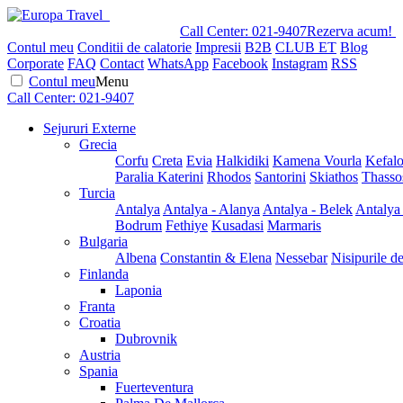
Call Center:
021-9407
Rezerva acum!
Contul meu
Conditii de calatorie
Impresii
B2B
CLUB ET
Blog
Corporate
FAQ
Contact
WhatsApp
Facebook
Instagram
RSS
Contul meu
Menu
Call Center:
021-9407
Sejururi Externe
Grecia
Corfu
Creta
Evia
Halkidiki
Kamena Vourla
Kefalo
Paralia Katerini
Rhodos
Santorini
Skiathos
Thasso
Turcia
Antalya
Antalya - Alanya
Antalya - Belek
Antalya
Bodrum
Fethiye
Kusadasi
Marmaris
Bulgaria
Albena
Constantin & Elena
Nessebar
Nisipurile d
Finlanda
Laponia
Franta
Croatia
Dubrovnik
Austria
Spania
Fuerteventura