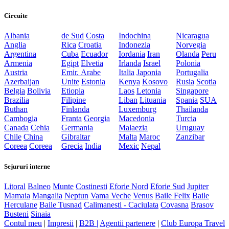
Circuite
Albania
de Sud
Costa
Indochina
Nicaragua
Anglia
Rica
Croatia
Indonezia
Norvegia
Argentina
Cuba
Ecuador
Iordania
Iran
Olanda
Peru
Armenia
Egipt
Elvetia
Irlanda
Israel
Polonia
Austria
Emir. Arabe
Italia
Japonia
Portugalia
Azerbaijan
Unite
Estonia
Kenya
Kosovo
Rusia
Scotia
Belgia
Bolivia
Etiopia
Laos
Letonia
Singapore
Brazilia
Filipine
Liban
Lituania
Spania
SUA
Buthan
Finlanda
Luxemburg
Thailanda
Cambogia
Franta
Georgia
Macedonia
Turcia
Canada
Cehia
Germania
Malaezia
Uruguay
Chile
China
Gibraltar
Malta
Maroc
Zanzibar
Coreea
Coreea
Grecia
India
Mexic
Nepal
Sejururi interne
Litoral
Balneo
Munte
Costinesti
Eforie Nord
Eforie Sud
Jupiter
Mamaia
Mangalia
Neptun
Vama Veche
Venus
Baile Felix
Baile
Herculane
Baile Tusnad
Calimanesti - Caciulata
Covasna
Brasov
Busteni
Sinaia
Contul meu
|
Impresii
|
B2B |
Agentii partenere
|
Club Europa Travel