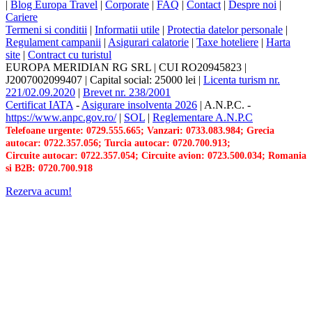
|
Blog Europa Travel
|
Corporate
|
FAQ
|
Contact
|
Despre noi
|
Cariere
Termeni si conditii
|
Informatii utile
|
Protectia datelor personale
|
Regulament campanii
|
Asigurari calatorie
|
Taxe hoteliere
|
Harta
site
|
Contract cu turistul
EUROPA MERIDIAN RG SRL
|
CUI RO20945823
|
J2007002099407
|
Capital social: 25000 lei
|
Licenta turism nr.
221/02.09.2020
|
Brevet nr. 238/2001
Certificat IATA
-
Asigurare insolventa 2026
|
A.N.P.C.
-
https://www.anpc.gov.ro/
|
SOL
|
Reglementare A.N.P.C
Telefoane urgente: 0729.555.665; Vanzari: 0733.083.984; Grecia
autocar: 0722.357.056; Turcia autocar: 0720.700.913;
Circuite autocar: 0722.357.054; Circuite avion: 0723.500.034; Romania
si B2B: 0720.700.918
Rezerva acum!