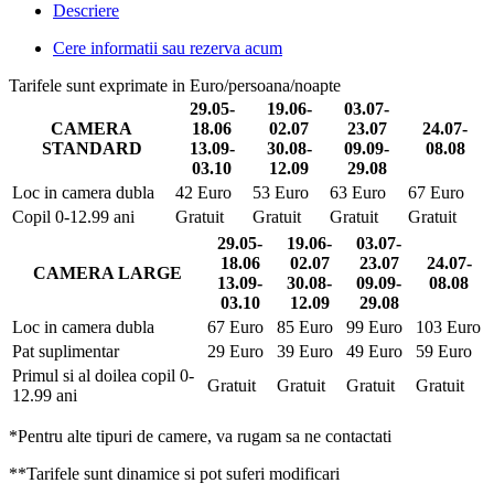
Descriere
Cere informatii sau rezerva acum
Tarifele sunt exprimate in Euro/persoana/noapte
29.05-
19.06-
03.07-
CAMERA
18.06
02.07
23.07
24.07-
STANDARD
13.09-
30.08-
09.09-
08.08
03.10
12.09
29.08
Loc in camera dubla
42 Euro
53 Euro
63 Euro
67 Euro
Copil 0-12.99 ani
Gratuit
Gratuit
Gratuit
Gratuit
29.05-
19.06-
03.07-
18.06
02.07
23.07
24.07-
CAMERA LARGE
13.09-
30.08-
09.09-
08.08
03.10
12.09
29.08
Loc in camera dubla
67 Euro
85 Euro
99 Euro
103 Euro
Pat suplimentar
29 Euro
39 Euro
49 Euro
59 Euro
Primul si al doilea copil 0-
Gratuit
Gratuit
Gratuit
Gratuit
12.99 ani
*Pentru alte tipuri de camere, va rugam sa ne contactati
**Tarifele sunt dinamice si pot suferi modificari