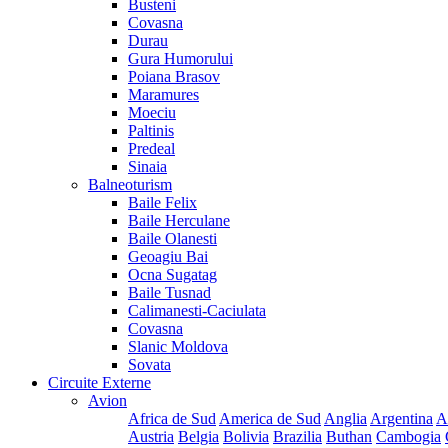
Busteni
Covasna
Durau
Gura Humorului
Poiana Brasov
Maramures
Moeciu
Paltinis
Predeal
Sinaia
Balneoturism
Baile Felix
Baile Herculane
Baile Olanesti
Geoagiu Bai
Ocna Sugatag
Baile Tusnad
Calimanesti-Caciulata
Covasna
Slanic Moldova
Sovata
Circuite Externe
Avion
Africa de Sud
America de Sud
Anglia
Argentina
A
Austria
Belgia
Bolivia
Brazilia
Buthan
Cambogia