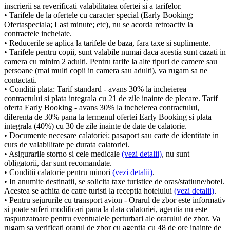
inscrierii sa reverificati valabilitatea ofertei si a tarifelor.
• Tarifele de la ofertele cu caracter special (Early Booking;
Ofertaspeciala; Last minute; etc), nu se acorda retroactiv la
contractele incheiate.
• Reducerile se aplica la tarifele de baza, fara taxe si suplimente.
• Tarifele pentru copii, sunt valabile numai daca acestia sunt cazati in
camera cu minim 2 adulti. Pentru tarife la alte tipuri de camere sau
persoane (mai multi copii in camera sau adulti), va rugam sa ne
contactati.
• Conditii plata: Tarif standard - avans 30% la incheierea
contractului si plata integrala cu 21 de zile inainte de plecare. Tarif
oferta Early Booking - avans 30% la incheierea contractului,
diferenta de 30% pana la termenul ofertei Early Booking si plata
integrala (40%) cu 30 de zile inainte de date de calatorie.
• Documente necesare calatoriei: pasaport sau carte de identitate in
curs de valabilitate pe durata calatoriei.
• Asigurarile storno si cele medicale
(vezi detalii)
, nu sunt
obligatorii, dar sunt recomandate.
• Conditii calatorie pentru minori
(vezi detalii)
.
• In anumite destinatii, se solicita taxe turistice de oras/statiune/hotel.
Acestea se achita de catre turisti la receptia hotelului
(vezi detalii)
.
• Pentru sejururile cu transport avion - Orarul de zbor este informativ
si poate suferi modificari pana la data calatoriei, agentia nu este
raspunzatoare pentru eventualele perturbari ale orarului de zbor. Va
rugam sa verificati orarul de zbor cu agentia cu 48 de ore inainte de