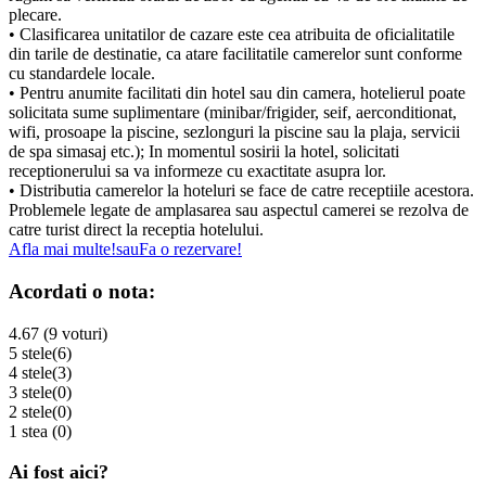
plecare.
• Clasificarea unitatilor de cazare este cea atribuita de oficialitatile
din tarile de destinatie, ca atare facilitatile camerelor sunt conforme
cu standardele locale.
• Pentru anumite facilitati din hotel sau din camera, hotelierul poate
solicitata sume suplimentare (minibar/frigider, seif, aerconditionat,
wifi, prosoape la piscine, sezlonguri la piscine sau la plaja, servicii
de spa simasaj etc.); In momentul sosirii la hotel, solicitati
receptionerului sa va informeze cu exactitate asupra lor.
• Distributia camerelor la hoteluri se face de catre receptiile acestora.
Problemele legate de amplasarea sau aspectul camerei se rezolva de
catre turist direct la receptia hotelului.
Afla mai multe!
sau
Fa o rezervare!
Acordati o nota:
4.67 (9 voturi)
5 stele
(6)
4 stele
(3)
3 stele
(0)
2 stele
(0)
1 stea
(0)
Ai fost aici?