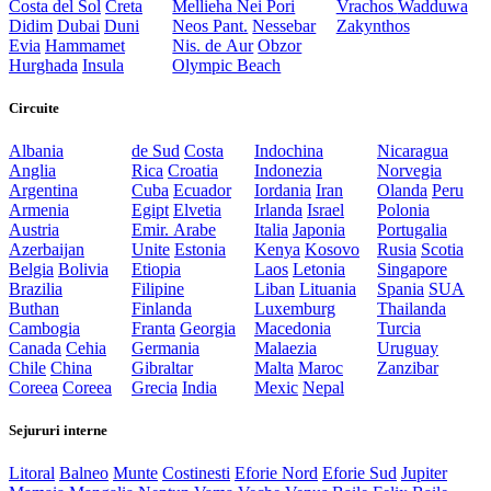
Costa del Sol
Creta
Mellieha
Nei Pori
Vrachos
Wadduwa
Didim
Dubai
Duni
Neos Pant.
Nessebar
Zakynthos
Evia
Hammamet
Nis. de Aur
Obzor
Hurghada
Insula
Olympic Beach
Circuite
Albania
de Sud
Costa
Indochina
Nicaragua
Anglia
Rica
Croatia
Indonezia
Norvegia
Argentina
Cuba
Ecuador
Iordania
Iran
Olanda
Peru
Armenia
Egipt
Elvetia
Irlanda
Israel
Polonia
Austria
Emir. Arabe
Italia
Japonia
Portugalia
Azerbaijan
Unite
Estonia
Kenya
Kosovo
Rusia
Scotia
Belgia
Bolivia
Etiopia
Laos
Letonia
Singapore
Brazilia
Filipine
Liban
Lituania
Spania
SUA
Buthan
Finlanda
Luxemburg
Thailanda
Cambogia
Franta
Georgia
Macedonia
Turcia
Canada
Cehia
Germania
Malaezia
Uruguay
Chile
China
Gibraltar
Malta
Maroc
Zanzibar
Coreea
Coreea
Grecia
India
Mexic
Nepal
Sejururi interne
Litoral
Balneo
Munte
Costinesti
Eforie Nord
Eforie Sud
Jupiter