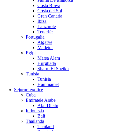
Palma De Mallorca
Costa Brava
Costa del Sol
Gran Canaria
Ibiza
Lanzarote
Tenerife
Portugalia
Algarve
Madeira
Egipt
Marsa Alam
Hurghada
Sharm El Sheikh
Tunisia
Tunisia
Hammamet
Sejururi exotice
Cuba
Emiratele Arabe
Abu Dhabi
Indonezia
Bali
Thailanda
Thailand