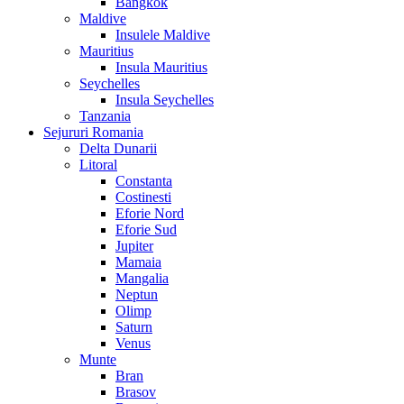
Bangkok
Maldive
Insulele Maldive
Mauritius
Insula Mauritius
Seychelles
Insula Seychelles
Tanzania
Sejururi Romania
Delta Dunarii
Litoral
Constanta
Costinesti
Eforie Nord
Eforie Sud
Jupiter
Mamaia
Mangalia
Neptun
Olimp
Saturn
Venus
Munte
Bran
Brasov