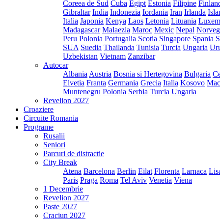
Coreea de Sud
Cuba
Egipt
Estonia
Filipine
Finlan
Gibraltar
India
Indonezia
Iordania
Iran
Irlanda
Isl
Italia
Japonia
Kenya
Laos
Letonia
Lituania
Luxem
Madagascar
Malaezia
Maroc
Mexic
Nepal
Norveg
Peru
Polonia
Portugalia
Scotia
Singapore
Spania
S
SUA
Suedia
Thailanda
Tunisia
Turcia
Ungaria
Ur
Uzbekistan
Vietnam
Zanzibar
Autocar
Albania
Austria
Bosnia si Hertegovina
Bulgaria
Ce
Elvetia
Franta
Germania
Grecia
Italia
Kosovo
Mac
Muntenegru
Polonia
Serbia
Turcia
Ungaria
Revelion 2027
Croaziere
Circuite Romania
Programe
Rusalii
Seniori
Parcuri de distractie
City Break
Atena
Barcelona
Berlin
Eilat
Florenta
Larnaca
Lis
Paris
Praga
Roma
Tel Aviv
Venetia
Viena
1 Decembrie
Revelion 2027
Paste 2027
Craciun 2027