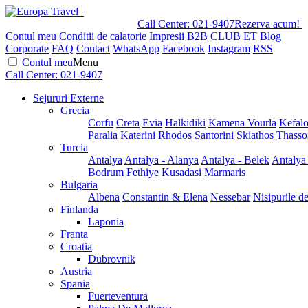
Call Center:
021-9407
Rezerva acum!
Contul meu
Conditii de calatorie
Impresii
B2B
CLUB ET
Blog
Corporate
FAQ
Contact
WhatsApp
Facebook
Instagram
RSS
Contul meu
Menu
Call Center:
021-9407
Sejururi Externe
Grecia
Corfu
Creta
Evia
Halkidiki
Kamena Vourla
Kefalo
Paralia Katerini
Rhodos
Santorini
Skiathos
Thasso
Turcia
Antalya
Antalya - Alanya
Antalya - Belek
Antalya
Bodrum
Fethiye
Kusadasi
Marmaris
Bulgaria
Albena
Constantin & Elena
Nessebar
Nisipurile d
Finlanda
Laponia
Franta
Croatia
Dubrovnik
Austria
Spania
Fuerteventura