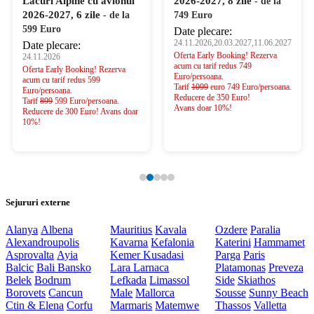
Lacuri Alpine cu avionul
2026-2027, 8 zile
- de la
2026-2027, 6 zile
- de la
749 Euro
599 Euro
Date plecare:
24.11.2026,20.03.2027,11.06.2027
Date plecare:
Oferta Early Booking! Rezerva
24.11.2026
acum cu tarif redus 749
Oferta Early Booking! Rezerva
Euro/persoana.
acum cu tarif redus 599
Tarif
1099
euro 749 Euro/persoana.
Euro/persoana.
Reducere de 350 Euro!
Tarif
899
599 Euro/persoana.
Avans doar 10%!
Reducere de 300 Euro! Avans doar
10%!
Sejururi externe
Alanya
Albena
Mauritius
Kavala
Ozdere
Paralia
Alexandroupolis
Kavarna
Kefalonia
Katerini
Hammamet
Asprovalta
Ayia
Kemer
Kusadasi
Parga
Paris
Balcic
Bali
Bansko
Lara
Larnaca
Platamonas
Preveza
Belek
Bodrum
Lefkada
Limassol
Side
Skiathos
Borovets
Cancun
Male
Mallorca
Sousse
Sunny Beach
Ctin & Elena
Corfu
Marmaris
Matemwe
Thassos
Valletta