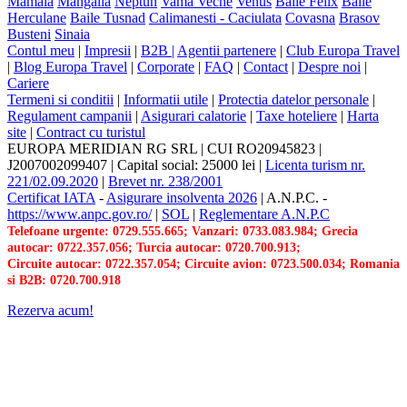
Mamaia
Mangalia
Neptun
Vama Veche
Venus
Baile Felix
Baile
Herculane
Baile Tusnad
Calimanesti - Caciulata
Covasna
Brasov
Busteni
Sinaia
Contul meu
|
Impresii
|
B2B |
Agentii partenere
|
Club Europa Travel
|
Blog Europa Travel
|
Corporate
|
FAQ
|
Contact
|
Despre noi
|
Cariere
Termeni si conditii
|
Informatii utile
|
Protectia datelor personale
|
Regulament campanii
|
Asigurari calatorie
|
Taxe hoteliere
|
Harta
site
|
Contract cu turistul
EUROPA MERIDIAN RG SRL
|
CUI RO20945823
|
J2007002099407
|
Capital social: 25000 lei
|
Licenta turism nr.
221/02.09.2020
|
Brevet nr. 238/2001
Certificat IATA
-
Asigurare insolventa 2026
|
A.N.P.C.
-
https://www.anpc.gov.ro/
|
SOL
|
Reglementare A.N.P.C
Telefoane urgente: 0729.555.665; Vanzari: 0733.083.984; Grecia
autocar: 0722.357.056; Turcia autocar: 0720.700.913;
Circuite autocar: 0722.357.054; Circuite avion: 0723.500.034; Romania
si B2B: 0720.700.918
Rezerva acum!