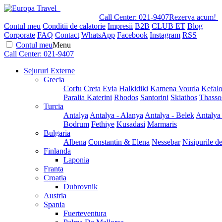
Call Center:
021-9407
Rezerva acum!
Contul meu
Conditii de calatorie
Impresii
B2B
CLUB ET
Blog
Corporate
FAQ
Contact
WhatsApp
Facebook
Instagram
RSS
Contul meu
Menu
Call Center:
021-9407
Sejururi Externe
Grecia
Corfu
Creta
Evia
Halkidiki
Kamena Vourla
Kefalo
Paralia Katerini
Rhodos
Santorini
Skiathos
Thasso
Turcia
Antalya
Antalya - Alanya
Antalya - Belek
Antalya
Bodrum
Fethiye
Kusadasi
Marmaris
Bulgaria
Albena
Constantin & Elena
Nessebar
Nisipurile d
Finlanda
Laponia
Franta
Croatia
Dubrovnik
Austria
Spania
Fuerteventura