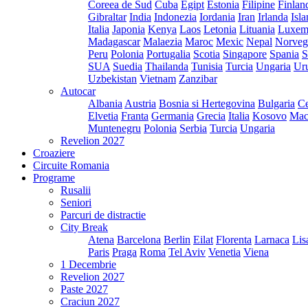
Coreea de Sud
Cuba
Egipt
Estonia
Filipine
Finlan
Gibraltar
India
Indonezia
Iordania
Iran
Irlanda
Isl
Italia
Japonia
Kenya
Laos
Letonia
Lituania
Luxem
Madagascar
Malaezia
Maroc
Mexic
Nepal
Norveg
Peru
Polonia
Portugalia
Scotia
Singapore
Spania
S
SUA
Suedia
Thailanda
Tunisia
Turcia
Ungaria
Ur
Uzbekistan
Vietnam
Zanzibar
Autocar
Albania
Austria
Bosnia si Hertegovina
Bulgaria
Ce
Elvetia
Franta
Germania
Grecia
Italia
Kosovo
Mac
Muntenegru
Polonia
Serbia
Turcia
Ungaria
Revelion 2027
Croaziere
Circuite Romania
Programe
Rusalii
Seniori
Parcuri de distractie
City Break
Atena
Barcelona
Berlin
Eilat
Florenta
Larnaca
Lis
Paris
Praga
Roma
Tel Aviv
Venetia
Viena
1 Decembrie
Revelion 2027
Paste 2027
Craciun 2027