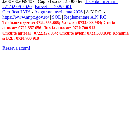
J2007002099407
|
Capital social: 25000 lei
|
Licenta turism nr.
221/02.09.2020
|
Brevet nr. 238/2001
Certificat IATA
-
Asigurare insolventa 2026
|
A.N.P.C.
-
https://www.anpc.gov.ro/
|
SOL
|
Reglementare A.N.P.C
Telefoane urgente: 0729.555.665; Vanzari: 0733.083.984; Grecia
autocar: 0722.357.056; Turcia autocar: 0720.700.913;
Circuite autocar: 0722.357.054; Circuite avion: 0723.500.034; Romania
si B2B: 0720.700.918
Rezerva acum!