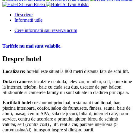
Descriere
Informatii utile
Cere informatii sau rezerva acum
Tarifele nu mai sunt valabile.
Despre hotel
Localizare:
hotelul este situat la 800 metri distanta fata de schi-lift.
Dotari camere
: incalzire centrala, televizor, minibar, seif, conexiune
la internet, telefon, baie cu cada sau dus, uscator de par, balcon.
Studiourile si camerele family nu sunt situate in cladirea principala.
Facilitati hotel:
restaurant principal, restaurant traditional, bar,
piscina interioara, coafor, salon de frumusete, fitness, sauna, baie de
aburi, masaj, centru SPA, sala de jocuri, biliard, internet cafe, room
service, centru de acordare a primului ajutor, birou de schimb
valutar, seif (contra cost) , lift, rent a car, parcare interioara (5
euro/masina/zi), transport inspre si dinspre partii.