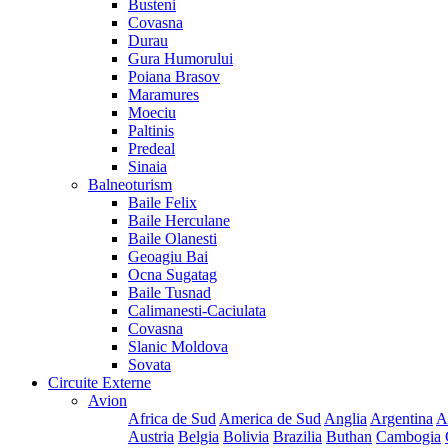
Busteni
Covasna
Durau
Gura Humorului
Poiana Brasov
Maramures
Moeciu
Paltinis
Predeal
Sinaia
Balneoturism
Baile Felix
Baile Herculane
Baile Olanesti
Geoagiu Bai
Ocna Sugatag
Baile Tusnad
Calimanesti-Caciulata
Covasna
Slanic Moldova
Sovata
Circuite Externe
Avion
Africa de Sud
America de Sud
Anglia
Argentina
A
Austria
Belgia
Bolivia
Brazilia
Buthan
Cambogia