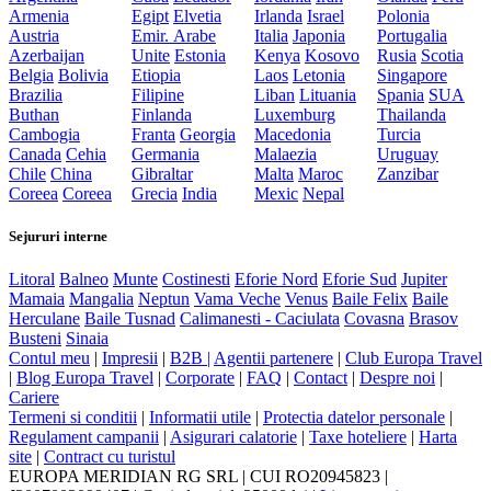
Armenia
Egipt
Elvetia
Irlanda
Israel
Polonia
Austria
Emir. Arabe
Italia
Japonia
Portugalia
Azerbaijan
Unite
Estonia
Kenya
Kosovo
Rusia
Scotia
Belgia
Bolivia
Etiopia
Laos
Letonia
Singapore
Brazilia
Filipine
Liban
Lituania
Spania
SUA
Buthan
Finlanda
Luxemburg
Thailanda
Cambogia
Franta
Georgia
Macedonia
Turcia
Canada
Cehia
Germania
Malaezia
Uruguay
Chile
China
Gibraltar
Malta
Maroc
Zanzibar
Coreea
Coreea
Grecia
India
Mexic
Nepal
Sejururi interne
Litoral
Balneo
Munte
Costinesti
Eforie Nord
Eforie Sud
Jupiter
Mamaia
Mangalia
Neptun
Vama Veche
Venus
Baile Felix
Baile
Herculane
Baile Tusnad
Calimanesti - Caciulata
Covasna
Brasov
Busteni
Sinaia
Contul meu
|
Impresii
|
B2B |
Agentii partenere
|
Club Europa Travel
|
Blog Europa Travel
|
Corporate
|
FAQ
|
Contact
|
Despre noi
|
Cariere
Termeni si conditii
|
Informatii utile
|
Protectia datelor personale
|
Regulament campanii
|
Asigurari calatorie
|
Taxe hoteliere
|
Harta
site
|
Contract cu turistul
EUROPA MERIDIAN RG SRL
|
CUI RO20945823
|