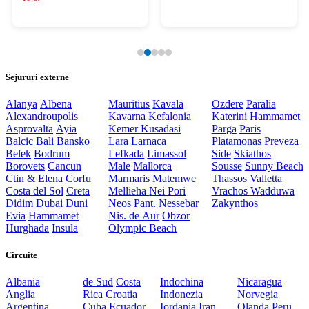
Sejururi externe
Alanya
Albena
Mauritius
Kavala
Ozdere
Paralia
Alexandroupolis
Kavarna
Kefalonia
Katerini
Hammamet
Asprovalta
Ayia
Kemer
Kusadasi
Parga
Paris
Balcic
Bali
Bansko
Lara
Larnaca
Platamonas
Preveza
Belek
Bodrum
Lefkada
Limassol
Side
Skiathos
Borovets
Cancun
Male
Mallorca
Sousse
Sunny Beach
Ctin & Elena
Corfu
Marmaris
Matemwe
Thassos
Valletta
Costa del Sol
Creta
Mellieha
Nei Pori
Vrachos
Wadduwa
Didim
Dubai
Duni
Neos Pant.
Nessebar
Zakynthos
Evia
Hammamet
Nis. de Aur
Obzor
Hurghada
Insula
Olympic Beach
Circuite
Albania
de Sud
Costa
Indochina
Nicaragua
Anglia
Rica
Croatia
Indonezia
Norvegia
Argentina
Cuba
Ecuador
Iordania
Iran
Olanda
Peru