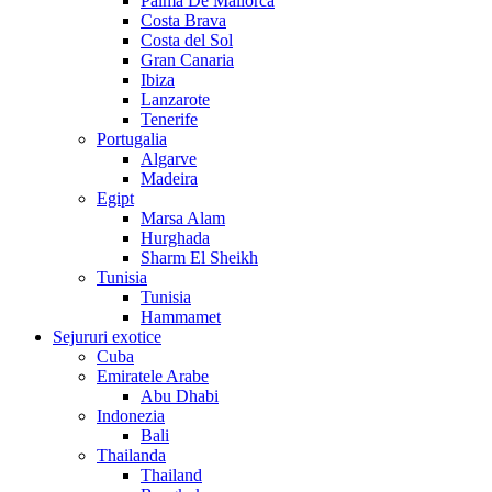
Palma De Mallorca
Costa Brava
Costa del Sol
Gran Canaria
Ibiza
Lanzarote
Tenerife
Portugalia
Algarve
Madeira
Egipt
Marsa Alam
Hurghada
Sharm El Sheikh
Tunisia
Tunisia
Hammamet
Sejururi exotice
Cuba
Emiratele Arabe
Abu Dhabi
Indonezia
Bali
Thailanda
Thailand