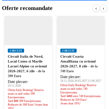
Oferte recomandate
‹
›
CIRCUIT
CIRCUIT
Circuit Italia de Nord,
Circuit Coasta
Lacul Como si Marile
Amalfitana cu avionul
Lacuri Alpine cu avionul
2026-2027, 8 zile
- de la
2026-2027, 6 zile
- de la
749 Euro
599 Euro
Date plecare:
24.11.2026,20.03.2027,11.06.2027
Date plecare:
Oferta Early Booking! Rezerva
24.11.2026
acum cu tarif redus 749
Oferta Early Booking! Rezerva
Euro/persoana.
acum cu tarif redus 599
Tarif
1099
euro 749 Euro/persoana.
Euro/persoana.
Reducere de 350 Euro!
Tarif
899
599 Euro/persoana.
Avans doar 10%!
Reducere de 300 Euro! Avans doar
10%!