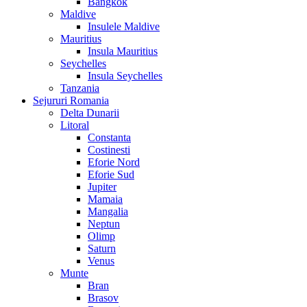
Bangkok
Maldive
Insulele Maldive
Mauritius
Insula Mauritius
Seychelles
Insula Seychelles
Tanzania
Sejururi Romania
Delta Dunarii
Litoral
Constanta
Costinesti
Eforie Nord
Eforie Sud
Jupiter
Mamaia
Mangalia
Neptun
Olimp
Saturn
Venus
Munte
Bran
Brasov