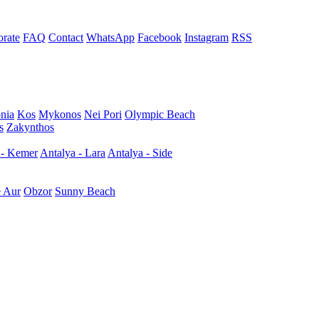
rate
FAQ
Contact
WhatsApp
Facebook
Instagram
RSS
nia
Kos
Mykonos
Nei Pori
Olympic Beach
s
Zakynthos
 - Kemer
Antalya - Lara
Antalya - Side
e Aur
Obzor
Sunny Beach