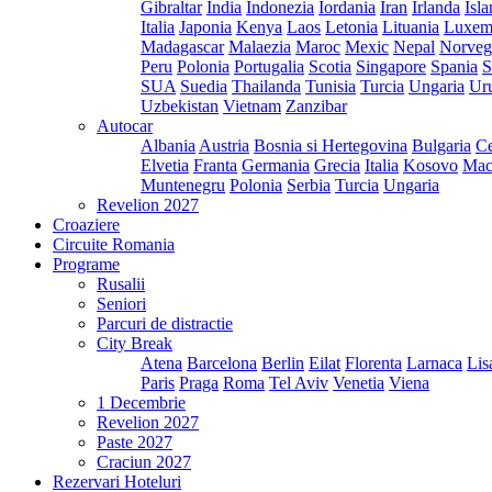
Gibraltar
India
Indonezia
Iordania
Iran
Irlanda
Isl
Italia
Japonia
Kenya
Laos
Letonia
Lituania
Luxem
Madagascar
Malaezia
Maroc
Mexic
Nepal
Norveg
Peru
Polonia
Portugalia
Scotia
Singapore
Spania
S
SUA
Suedia
Thailanda
Tunisia
Turcia
Ungaria
Ur
Uzbekistan
Vietnam
Zanzibar
Autocar
Albania
Austria
Bosnia si Hertegovina
Bulgaria
Ce
Elvetia
Franta
Germania
Grecia
Italia
Kosovo
Mac
Muntenegru
Polonia
Serbia
Turcia
Ungaria
Revelion 2027
Croaziere
Circuite Romania
Programe
Rusalii
Seniori
Parcuri de distractie
City Break
Atena
Barcelona
Berlin
Eilat
Florenta
Larnaca
Lis
Paris
Praga
Roma
Tel Aviv
Venetia
Viena
1 Decembrie
Revelion 2027
Paste 2027
Craciun 2027
Rezervari Hoteluri