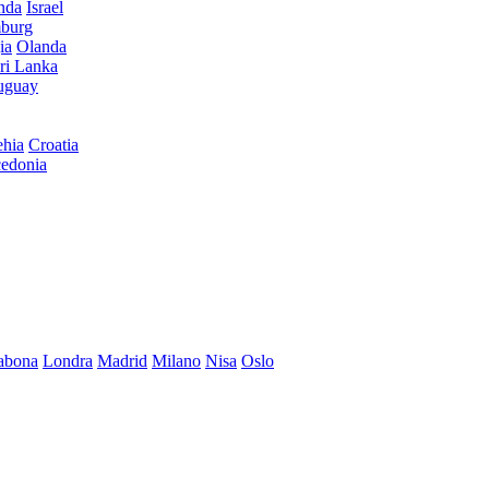
anda
Israel
burg
ia
Olanda
ri Lanka
uguay
hia
Croatia
edonia
abona
Londra
Madrid
Milano
Nisa
Oslo