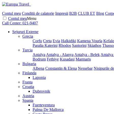
Contul meu
Conditii de calatorie
Impresii
B2B
CLUB ET
Blog
Corpo
Contul meu
Menu
Call Center:
021-9407
Sejururi Externe
Grecia
Corfu
Creta
Evia
Halkidiki
Kamena Vourla
Kefalo
Paralia Katerini
Rhodos
Santorini
Skiathos
Thasso
Turcia
Antalya
Antalya - Alanya
Antalya - Belek
Antalya
Bodrum
Fethiye
Kusadasi
Marmaris
Bulgaria
Albena
Constantin & Elena
Nessebar
Nisipurile d
Finlanda
Laponia
Franta
Croatia
Dubrovnik
Austria
Spania
Fuerteventura
Palma De Mallorca