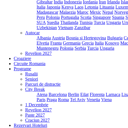
Gibraltar
India
Indonezia
Iordania
Iran
Irlanda
Isl
Italia
Japonia
Kenya
Laos
Letonia
Lituania
Luxem
Madagascar
Malaezia
Maroc
Mexic
Nepal
Norveg
Peru
Polonia
Portugalia
Scotia
Singapore
Spania
S
SUA
Suedia
Thailanda
Tunisia
Turcia
Ungaria
Ur
Uzbekistan
Vietnam
Zanzibar
Autocar
Albania
Austria
Bosnia si Hertegovina
Bulgaria
Ce
Elvetia
Franta
Germania
Grecia
Italia
Kosovo
Mac
Muntenegru
Polonia
Serbia
Turcia
Ungaria
Revelion 2027
Croaziere
Circuite Romania
Programe
Rusalii
Seniori
Parcuri de distractie
City Break
Atena
Barcelona
Berlin
Eilat
Florenta
Larnaca
Lis
Paris
Praga
Roma
Tel Aviv
Venetia
Viena
1 Decembrie
Revelion 2027
Paste 2027
Craciun 2027
Rezervari Hoteluri