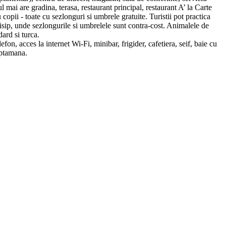
l mai are gradina, terasa, restaurant principal, restaurant A’ la Carte
u copii - toate cu sezlonguri si umbrele gratuite. Turistii pot practica
i nisip, unde sezlongurile si umbrelele sunt contra-cost. Animalele de
ard si turca.
on, acces la internet Wi-Fi, minibar, frigider, cafetiera, seif, baie cu
aptamana.