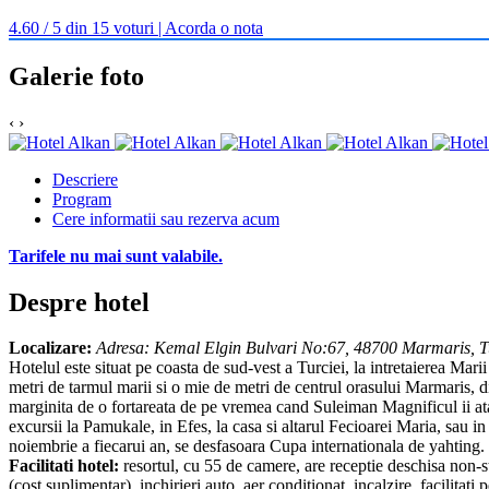
4.60 / 5 din 15 voturi | Acorda o nota
Galerie foto
‹
›
Descriere
Program
Cere informatii sau rezerva acum
Tarifele nu mai sunt valabile.
Despre hotel
Localizare:
Adresa: Kemal Elgin Bulvari No:67, 48700 Marmaris, T
Hotelul este situat pe coasta de sud-vest a Turciei, la intretaierea Mari
metri de tarmul marii si o mie de metri de centrul orasului Marmaris,
marginita de o fortareata de pe vremea cand Suleiman Magnificul ii atac
excursii la Pamukale, in Efes, la casa si altarul Fecioarei Maria, sau i
noiembrie a fiecarui an, se desfasoara Cupa internationala de yahting. I
Facilitati hotel:
resortul, cu 55 de camere, are receptie deschisa non-st
(cost suplimentar), inchirieri auto, aer conditionat, incalzire, facilita