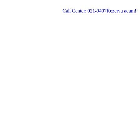
Call Center:
021-9407
Rezerva acum!