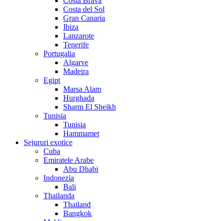
Costa Brava
Costa del Sol
Gran Canaria
Ibiza
Lanzarote
Tenerife
Portugalia
Algarve
Madeira
Egipt
Marsa Alam
Hurghada
Sharm El Sheikh
Tunisia
Tunisia
Hammamet
Sejururi exotice
Cuba
Emiratele Arabe
Abu Dhabi
Indonezia
Bali
Thailanda
Thailand
Bangkok