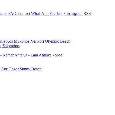
rate
FAQ
Contact
WhatsApp
Facebook
Instagram
RSS
nia
Kos
Mykonos
Nei Pori
Olympic Beach
s
Zakynthos
 - Kemer
Antalya - Lara
Antalya - Side
e Aur
Obzor
Sunny Beach