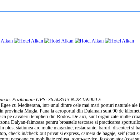
urcia. Pozitionare GPS: 36.503513 N-28.159909 E
i Egee cu Mediterana, intr-unul dintre cele mai mari porturi naturale ale l
 din provincia Mugla. Pana la aeroportul din Dalaman sunt 90 de kilometr
a pe cavalerii templieri din Rodos. De aici, sunt organizate multe croazi
n zona Dalyan-faimoasa pentru broastele testoase si practicarea sporturilor
n plus, statiunea are multe magazine, restaurante, baruri, discoteci si ba
op, check-in/check-out privat si express, camera de bagaje, seif (cost sup
ti pentru persoane cu mobilitate redusa, room-service, fax/copiator (cost s