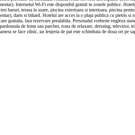
mentar). Internetul Wi-Fi este disponibil gratuit in zonele publice. Hotelu
rei baruri, terasa la soare, piscina exterioara si interioara, piscina pentr
entar), darts si biliard. Hotelul are acces la o plaja publica cu pietris s
are gratuita, fara rezervare prealabila. Personalul vorbeste engleza stand
ardoseala de lemn sau parchet, zona de relaxare, dressing, televizor, telef
 camera se face zilnic, iar lenjeria de pat este schimbata de doua ori pe s