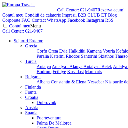
Call Center:
021-9407
Rezerva acum!
Contul meu
Conditii de calatorie
Impresii
B2B
CLUB ET
Blog
Corporate
FAQ
Contact
WhatsApp
Facebook
Instagram
RSS
Contul meu
Menu
Call Center:
021-9407
Sejururi Externe
Grecia
Corfu
Creta
Evia
Halkidiki
Kamena Vourla
Kefalo
Paralia Katerini
Rhodos
Santorini
Skiathos
Thasso
Turcia
Antalya
Antalya - Alanya
Antalya - Belek
Antalya
Bodrum
Fethiye
Kusadasi
Marmaris
Bulgaria
Albena
Constantin & Elena
Nessebar
Nisipurile d
Finlanda
Franta
Croatia
Dubrovnik
Austria
Spania
Fuerteventura
Palma De Mallorca