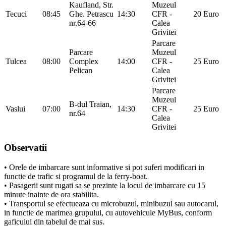
Kaufland, Str.
Muzeul
Tecuci
08:45
Ghe. Petrascu
14:30
CFR -
20 Euro
nr.64-66
Calea
Grivitei
Parcare
Parcare
Muzeul
Tulcea
08:00
Complex
14:00
CFR -
25 Euro
Pelican
Calea
Grivitei
Parcare
Muzeul
B-dul Traian,
Vaslui
07:00
14:30
CFR -
25 Euro
nr.64
Calea
Grivitei
Observatii
• Orele de imbarcare sunt informative si pot suferi modificari in
functie de trafic si programul de la ferry-boat.
• Pasagerii sunt rugati sa se prezinte la locul de imbarcare cu 15
minute inainte de ora stabilita.
• Transportul se efectueaza cu microbuzul, minibuzul sau autocarul,
in functie de marimea grupului, cu autovehicule MyBus, conform
gaficului din tabelul de mai sus.