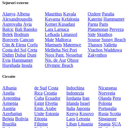
Sejururi externe
Alanya
Albena
Mauritius
Kavala
Ozdere
Paralia
Alexandroupolis
Kavarna
Kefalonia
Katerini
Hammamet
Asprovalta
Ayia
Kemer
Kusadasi
Parga
Paris
Balcic
Bali
Bansko
Lara
Larnaca
Platamonas
Preveza
Belek
Bodrum
Lefkada
Limassol
Side
Skiathos
Borovets
Cancun
Male
Mallorca
Sousse
Sunny Beach
Ctin & Elena
Corfu
Marmaris
Matemwe
Thassos
Valletta
Costa del Sol
Creta
Mellieha
Nei Pori
Vrachos
Wadduwa
Didim
Dubai
Duni
Neos Pant.
Nessebar
Zakynthos
Evia
Hammamet
Nis. de Aur
Obzor
Hurghada
Insula
Olympic Beach
Circuite
Albania
de Sud
Costa
Indochina
Nicaragua
Anglia
Rica
Croatia
Indonezia
Norvegia
Argentina
Cuba
Ecuador
Iordania
Iran
Olanda
Peru
Armenia
Egipt
Elvetia
Irlanda
Israel
Polonia
Austria
Emir. Arabe
Italia
Japonia
Portugalia
Azerbaijan
Unite
Estonia
Kenya
Kosovo
Rusia
Scotia
Belgia
Bolivia
Etiopia
Laos
Letonia
Singapore
Brazilia
Filipine
Liban
Lituania
Spania
SUA