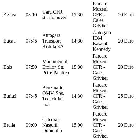
Parcare
Muzeul
Gara CFR,
Azuga
08:10
15:30
CFR -
20 Euro
str. Prahovei
Calea
Grivitei
Autogara
Autogara
IDM
Bacau
07:45
Transport
14:30
20 Euro
Basarab
Bistrita SA
Kennedy
Parcare
Monumentul
Muzeul
Bals
07:50
Eroilor, Str.
15:30
CFR -
20 Euro
Petre Pandrea
Calea
Grivitei
Parcare
Benzinarie
Muzeul
OMV, Sos.
Barlad
07:45
14:30
CFR -
25 Euro
Tecuciului,
Calea
nr.3
Grivitei
Parcare
Catedrala
Muzeul
Braila
09:00
Nasterii
15:00
CFR -
20 Euro
Domnului
Calea
Grivitei