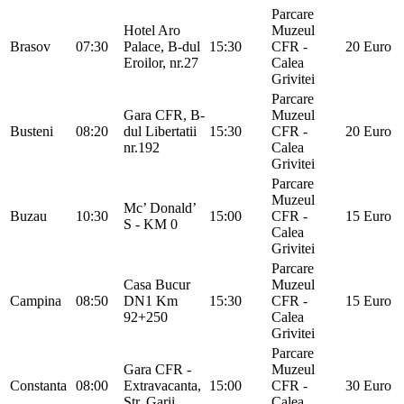
Parcare
Hotel Aro
Muzeul
Brasov
07:30
Palace, B-dul
15:30
CFR -
20 Euro
Eroilor, nr.27
Calea
Grivitei
Parcare
Gara CFR, B-
Muzeul
Busteni
08:20
dul Libertatii
15:30
CFR -
20 Euro
nr.192
Calea
Grivitei
Parcare
Muzeul
Mc’ Donald’
Buzau
10:30
15:00
CFR -
15 Euro
S - KM 0
Calea
Grivitei
Parcare
Casa Bucur
Muzeul
Campina
08:50
DN1 Km
15:30
CFR -
15 Euro
92+250
Calea
Grivitei
Parcare
Gara CFR -
Muzeul
Constanta
08:00
Extravacanta,
15:00
CFR -
30 Euro
Str. Garii,
Calea