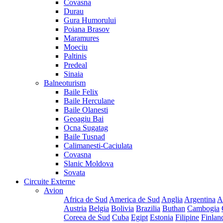
Covasna
Durau
Gura Humorului
Poiana Brasov
Maramures
Moeciu
Paltinis
Predeal
Sinaia
Balneoturism
Baile Felix
Baile Herculane
Baile Olanesti
Geoagiu Bai
Ocna Sugatag
Baile Tusnad
Calimanesti-Caciulata
Covasna
Slanic Moldova
Sovata
Circuite Externe
Avion
Africa de Sud
America de Sud
Anglia
Argentina
A
Austria
Belgia
Bolivia
Brazilia
Buthan
Cambogia
Coreea de Sud
Cuba
Egipt
Estonia
Filipine
Finlan