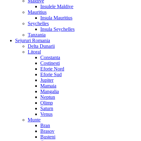
Maldive
Insulele Maldive
Mauritius
Insula Mauritius
Seychelles
Insula Seychelles
Tanzania
Sejururi Romania
Delta Dunarii
Litoral
Constanta
Costinesti
Eforie Nord
Eforie Sud
Jupiter
Mamaia
Mangalia
Neptun
Olimp
Saturn
Venus
Munte
Bran
Brasov
Busteni