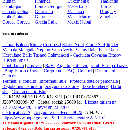
Buthan
Finlanda
Luxemburg
Thailanda
Cambogia
Franta
Georgia
Macedonia
Turcia
Canada
Cehia
Germania
Malaezia
Uruguay
Chile
China
Gibraltar
Malta
Maroc
Zanzibar
Coreea
Coreea
Grecia
India
Mexic
Nepal
Sejururi interne
Litoral
Balneo
Munte
Costinesti
Eforie Nord
Eforie Sud
Jupiter
Mamaia
Mangalia
Neptun
Vama Veche
Venus
Baile Felix
Baile
Herculane
Baile Tusnad
Calimanesti - Caciulata
Covasna
Brasov
Busteni
Sinaia
Contul meu
|
Impresii
|
B2B |
Agentii partenere
|
Club Europa Travel
|
Blog Europa Travel
|
Corporate
|
FAQ
|
Contact
|
Despre noi
|
Cariere
Termeni si conditii
|
Informatii utile
|
Protectia datelor personale
|
Regulament campanii
|
Asigurari calatorie
|
Taxe hoteliere
|
Harta
site
|
Contract cu turistul
EUROPA MERIDIAN RG SRL
|
CUI RO20945823
|
J2007002099407
|
Capital social: 25000 lei
|
Licenta turism nr.
221/02.09.2020
|
Brevet nr. 238/2001
Certificat IATA
-
Asigurare insolventa 2026
|
A.N.P.C.
-
https://www.anpc.gov.ro/
|
SOL
|
Reglementare A.N.P.C
Telefoane urgente: 0729.555.665; Vanzari: 0733.083.984; Grecia
autocar: 0722.357.056; Turcia autocar: 0720.700.913;