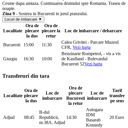
Cesme dupa amiaza. Continuarea drumului spre Romania. Traseu de
noapte.
Ziua 9
- Sosirea in Bucuresti in jurul pranzului.
Locuri de imbarcare ▼
Ora de
Ora de
Localitate
plecare
plecare la
Loc de imbarcare / debarcare
la dus
retur
Calea Grivitei - Parcare Muzeul
Bucuresti
15:00
11:30
CFR,
Vezi harta
Benzinarie Rompetrol, - vis a vis
Giurgiu
16:30
10:00
de Kaufland - Bulevardul
Bucuresti 52
Vezi harta
Transferuri din tara
Ora de
Ora de
Tarif
Loc de
plecare
Loc de
Localitate
plecare
transfer
imbarcare
Bucuresti
imbarcare
la dus
pe sens
la retur
Autogara
B-dul
IDM
Adjud
08:45
Republicii,
14:30
20 Euro
Basarab
nr.38A, Adjud
Kennedy