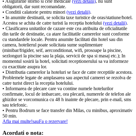
• Asigurarile storno si cele medicale
(vezi detalii)
, nu sunt
obligatorii, dar sunt recomandate.
• Conditii calatorie pentru minori
(vezi detalii)
.
• In anumite destinatii, se solicita taxe turistice de oras/statiune/hotel.
Acestea se achita de catre turisti la receptia hotelului
(vezi detalii)
.
• Clasificarea unitatilor de cazare este cea atribuita de oficialitatile
din tarile de destinatie, ca atare facilitatile camerelor sunt conforme
cu standardele locale. Pentru anumite facilitati din hotel sau din
camera, hotelierul poate solicitata sume suplimentare
(minibar/frigider, seif, aerconditionat, wifi, prosoape la piscine,
sezlonguri la piscine sau la plaja, servicii de spa si masaj etc.); In
momentul sosirii la hotel, solicitati receptionerului sa va informeze
cu exactitate asupra lor.
• Distributia camerelor la hoteluri se face de catre receptiile acestora.
Problemele legate de amplasarea sau aspectul camerei se rezolva de
catre turist direct la receptia hotelului.
• Informarea de plecare care va contine numele hotelurilor
confirmate, locul de imbarcare, ora plecarii, numerele de telefon ale
ghizilor se vorcomunica cu 48 h inainte de plecare, prin e-mail, sms
sau telefonic.
• Pentru Bodrum se face transfer din Milas, cu minibus, aproximativ
50 min.
Afla mai multe!
sau
Fa o rezervare!
Acordati o nota: