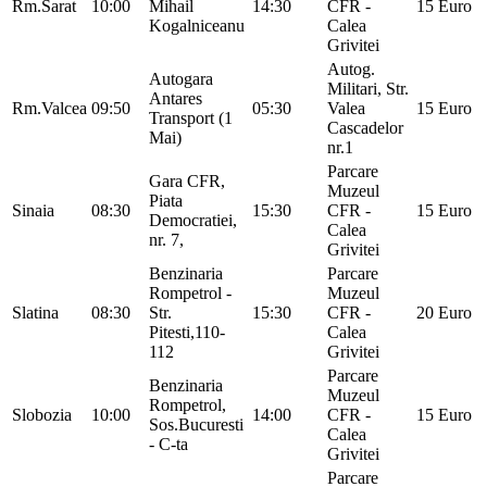
Rm.Sarat
10:00
Mihail
14:30
CFR -
15 Euro
Kogalniceanu
Calea
Grivitei
Autog.
Autogara
Militari, Str.
Antares
Rm.Valcea
09:50
05:30
Valea
15 Euro
Transport (1
Cascadelor
Mai)
nr.1
Parcare
Gara CFR,
Muzeul
Piata
Sinaia
08:30
15:30
CFR -
15 Euro
Democratiei,
Calea
nr. 7,
Grivitei
Benzinaria
Parcare
Rompetrol -
Muzeul
Slatina
08:30
Str.
15:30
CFR -
20 Euro
Pitesti,110-
Calea
112
Grivitei
Parcare
Benzinaria
Muzeul
Rompetrol,
Slobozia
10:00
14:00
CFR -
15 Euro
Sos.Bucuresti
Calea
- C-ta
Grivitei
Parcare