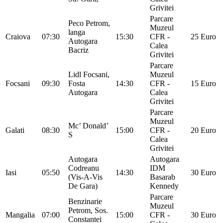
Grivitei
Parcare
Peco Petrom,
Muzeul
langa
Craiova
07:30
15:30
CFR -
25 Euro
Autogara
Calea
Bacriz
Grivitei
Parcare
Lidl Focsani,
Muzeul
Focsani
09:30
Fosta
14:30
CFR -
15 Euro
Autogara
Calea
Grivitei
Parcare
Muzeul
Mc’ Donald’
Galati
08:30
15:00
CFR -
20 Euro
S
Calea
Grivitei
Autogara
Autogara
Codreanu
IDM
Iasi
05:50
14:30
30 Euro
(Vis-A-Vis
Basarab
De Gara)
Kennedy
Parcare
Benzinarie
Muzeul
Petrom, Sos.
Mangalia
07:00
15:00
CFR -
30 Euro
Constantei