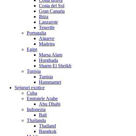
Costa Brava
Costa del Sol
Gran Canaria
Ibiza
Lanzarote
Tenerife
Portugalia
Algarve
Madeira
Egipt
Marsa Alam
Hurghada
Sharm El Sheikh
Tunisia
Tunisia
Hammamet
Sejururi exotice
Cuba
Emiratele Arabe
Abu Dhabi
Indonezia
Bali
Thailanda
Thailand
Bangkok