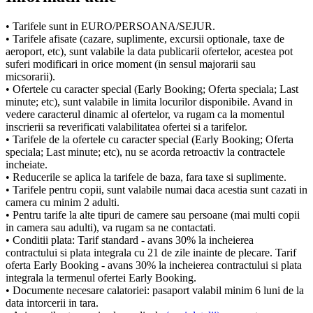
• Tarifele sunt in EURO/PERSOANA/SEJUR.
• Tarifele afisate (cazare, suplimente, excursii optionale, taxe de
aeroport, etc), sunt valabile la data publicarii ofertelor, acestea pot
suferi modificari in orice moment (in sensul majorarii sau
micsorarii).
• Ofertele cu caracter special (Early Booking; Oferta speciala; Last
minute; etc), sunt valabile in limita locurilor disponibile. Avand in
vedere caracterul dinamic al ofertelor, va rugam ca la momentul
inscrierii sa reverificati valabilitatea ofertei si a tarifelor.
• Tarifele de la ofertele cu caracter special (Early Booking; Oferta
speciala; Last minute; etc), nu se acorda retroactiv la contractele
incheiate.
• Reducerile se aplica la tarifele de baza, fara taxe si suplimente.
• Tarifele pentru copii, sunt valabile numai daca acestia sunt cazati in
camera cu minim 2 adulti.
• Pentru tarife la alte tipuri de camere sau persoane (mai multi copii
in camera sau adulti), va rugam sa ne contactati.
• Conditii plata: Tarif standard - avans 30% la incheierea
contractului si plata integrala cu 21 de zile inainte de plecare. Tarif
oferta Early Booking - avans 30% la incheierea contractului si plata
integrala la termenul ofertei Early Booking.
• Documente necesare calatoriei: pasaport valabil minim 6 luni de la
data intorcerii in tara.