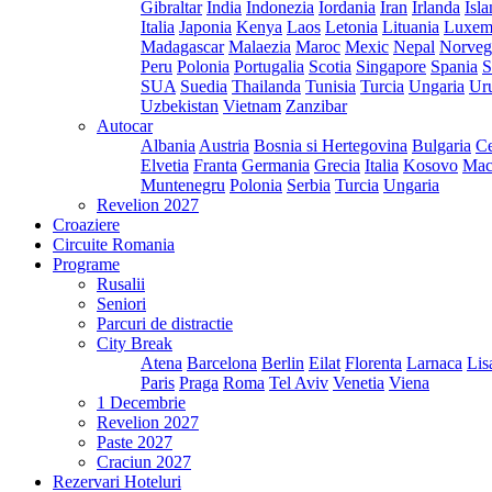
Gibraltar
India
Indonezia
Iordania
Iran
Irlanda
Isl
Italia
Japonia
Kenya
Laos
Letonia
Lituania
Luxem
Madagascar
Malaezia
Maroc
Mexic
Nepal
Norveg
Peru
Polonia
Portugalia
Scotia
Singapore
Spania
S
SUA
Suedia
Thailanda
Tunisia
Turcia
Ungaria
Ur
Uzbekistan
Vietnam
Zanzibar
Autocar
Albania
Austria
Bosnia si Hertegovina
Bulgaria
Ce
Elvetia
Franta
Germania
Grecia
Italia
Kosovo
Mac
Muntenegru
Polonia
Serbia
Turcia
Ungaria
Revelion 2027
Croaziere
Circuite Romania
Programe
Rusalii
Seniori
Parcuri de distractie
City Break
Atena
Barcelona
Berlin
Eilat
Florenta
Larnaca
Lis
Paris
Praga
Roma
Tel Aviv
Venetia
Viena
1 Decembrie
Revelion 2027
Paste 2027
Craciun 2027
Rezervari Hoteluri