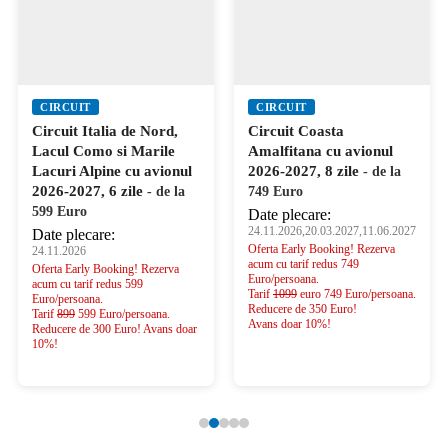
CIRCUIT
CIRCUIT
Circuit Italia de Nord,
Circuit Coasta
Lacul Como si Marile
Amalfitana cu avionul
Lacuri Alpine cu avionul
2026-2027, 8 zile
- de la
2026-2027, 6 zile
- de la
749 Euro
599 Euro
Date plecare:
24.11.2026,20.03.2027,11.06.2027
Date plecare:
Oferta Early Booking! Rezerva
24.11.2026
acum cu tarif redus 749
Oferta Early Booking! Rezerva
Euro/persoana.
acum cu tarif redus 599
Tarif
1099
euro 749 Euro/persoana.
Euro/persoana.
Reducere de 350 Euro!
Tarif
899
599 Euro/persoana.
Avans doar 10%!
Reducere de 300 Euro! Avans doar
10%!