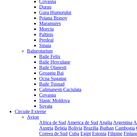
Covasna
Durau
Gura Humorului
Poiana Brasov
Maramures
Moeciu
Paltinis
Predeal
Sinaia
Balneoturism
Baile Felix
Baile Herculane
Baile Olanesti
Geoagiu Bai
Ocna Sugatag
Baile Tusnad
Calimanesti-Caciulata
Covasna
Slanic Moldova
Sovata
Circuite Externe
Avion
Africa de Sud
America de Sud
Anglia
Argentina
A
Austria
Belgia
Bolivia
Brazilia
Buthan
Cambogia
Coreea de Sud
Cuba
Egipt
Estonia
Filipine
Finlan