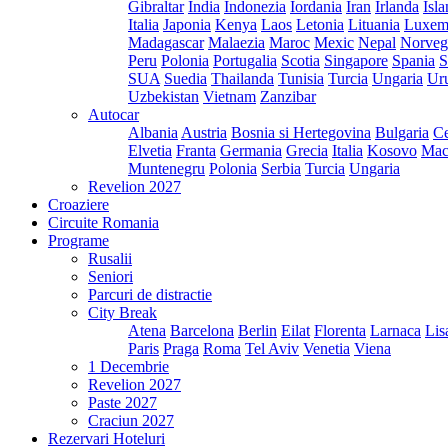
Gibraltar
India
Indonezia
Iordania
Iran
Irlanda
Isl
Italia
Japonia
Kenya
Laos
Letonia
Lituania
Luxem
Madagascar
Malaezia
Maroc
Mexic
Nepal
Norveg
Peru
Polonia
Portugalia
Scotia
Singapore
Spania
S
SUA
Suedia
Thailanda
Tunisia
Turcia
Ungaria
Ur
Uzbekistan
Vietnam
Zanzibar
Autocar
Albania
Austria
Bosnia si Hertegovina
Bulgaria
Ce
Elvetia
Franta
Germania
Grecia
Italia
Kosovo
Mac
Muntenegru
Polonia
Serbia
Turcia
Ungaria
Revelion 2027
Croaziere
Circuite Romania
Programe
Rusalii
Seniori
Parcuri de distractie
City Break
Atena
Barcelona
Berlin
Eilat
Florenta
Larnaca
Lis
Paris
Praga
Roma
Tel Aviv
Venetia
Viena
1 Decembrie
Revelion 2027
Paste 2027
Craciun 2027
Rezervari Hoteluri