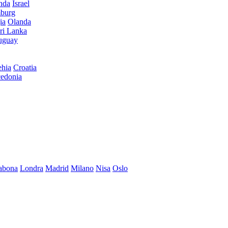
anda
Israel
burg
ia
Olanda
ri Lanka
uguay
hia
Croatia
edonia
abona
Londra
Madrid
Milano
Nisa
Oslo