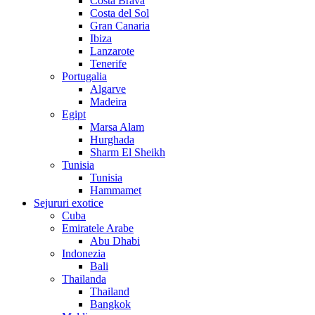
Costa Brava
Costa del Sol
Gran Canaria
Ibiza
Lanzarote
Tenerife
Portugalia
Algarve
Madeira
Egipt
Marsa Alam
Hurghada
Sharm El Sheikh
Tunisia
Tunisia
Hammamet
Sejururi exotice
Cuba
Emiratele Arabe
Abu Dhabi
Indonezia
Bali
Thailanda
Thailand
Bangkok