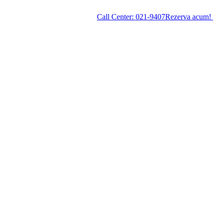
Call Center:
021-9407
Rezerva acum!