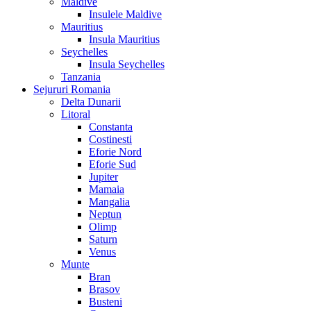
Maldive
Insulele Maldive
Mauritius
Insula Mauritius
Seychelles
Insula Seychelles
Tanzania
Sejururi Romania
Delta Dunarii
Litoral
Constanta
Costinesti
Eforie Nord
Eforie Sud
Jupiter
Mamaia
Mangalia
Neptun
Olimp
Saturn
Venus
Munte
Bran
Brasov
Busteni