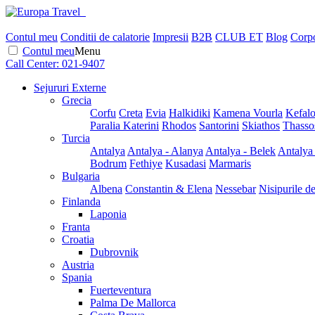
Contul meu
Conditii de calatorie
Impresii
B2B
CLUB ET
Blog
Corpo
Contul meu
Menu
Call Center:
021-9407
Sejururi Externe
Grecia
Corfu
Creta
Evia
Halkidiki
Kamena Vourla
Kefalo
Paralia Katerini
Rhodos
Santorini
Skiathos
Thasso
Turcia
Antalya
Antalya - Alanya
Antalya - Belek
Antalya
Bodrum
Fethiye
Kusadasi
Marmaris
Bulgaria
Albena
Constantin & Elena
Nessebar
Nisipurile d
Finlanda
Laponia
Franta
Croatia
Dubrovnik
Austria
Spania
Fuerteventura
Palma De Mallorca