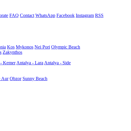
rate
FAQ
Contact
WhatsApp
Facebook
Instagram
RSS
nia
Kos
Mykonos
Nei Pori
Olympic Beach
s
Zakynthos
 - Kemer
Antalya - Lara
Antalya - Side
e Aur
Obzor
Sunny Beach