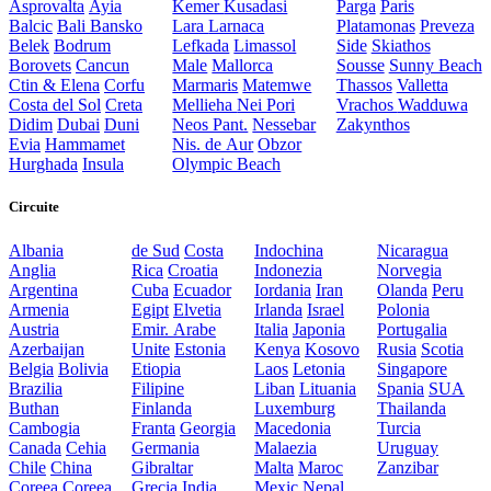
Asprovalta
Ayia
Kemer
Kusadasi
Parga
Paris
Balcic
Bali
Bansko
Lara
Larnaca
Platamonas
Preveza
Belek
Bodrum
Lefkada
Limassol
Side
Skiathos
Borovets
Cancun
Male
Mallorca
Sousse
Sunny Beach
Ctin & Elena
Corfu
Marmaris
Matemwe
Thassos
Valletta
Costa del Sol
Creta
Mellieha
Nei Pori
Vrachos
Wadduwa
Didim
Dubai
Duni
Neos Pant.
Nessebar
Zakynthos
Evia
Hammamet
Nis. de Aur
Obzor
Hurghada
Insula
Olympic Beach
Circuite
Albania
de Sud
Costa
Indochina
Nicaragua
Anglia
Rica
Croatia
Indonezia
Norvegia
Argentina
Cuba
Ecuador
Iordania
Iran
Olanda
Peru
Armenia
Egipt
Elvetia
Irlanda
Israel
Polonia
Austria
Emir. Arabe
Italia
Japonia
Portugalia
Azerbaijan
Unite
Estonia
Kenya
Kosovo
Rusia
Scotia
Belgia
Bolivia
Etiopia
Laos
Letonia
Singapore
Brazilia
Filipine
Liban
Lituania
Spania
SUA
Buthan
Finlanda
Luxemburg
Thailanda
Cambogia
Franta
Georgia
Macedonia
Turcia
Canada
Cehia
Germania
Malaezia
Uruguay
Chile
China
Gibraltar
Malta
Maroc
Zanzibar
Coreea
Coreea
Grecia
India
Mexic
Nepal