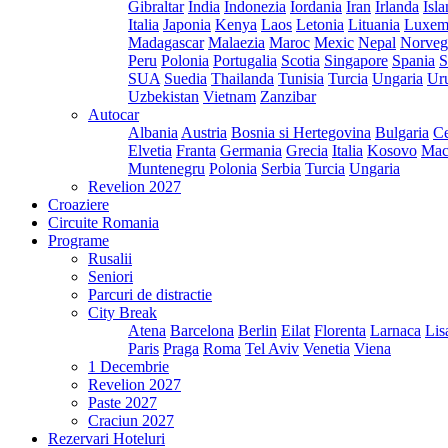
Gibraltar
India
Indonezia
Iordania
Iran
Irlanda
Isl
Italia
Japonia
Kenya
Laos
Letonia
Lituania
Luxem
Madagascar
Malaezia
Maroc
Mexic
Nepal
Norveg
Peru
Polonia
Portugalia
Scotia
Singapore
Spania
S
SUA
Suedia
Thailanda
Tunisia
Turcia
Ungaria
Ur
Uzbekistan
Vietnam
Zanzibar
Autocar
Albania
Austria
Bosnia si Hertegovina
Bulgaria
Ce
Elvetia
Franta
Germania
Grecia
Italia
Kosovo
Mac
Muntenegru
Polonia
Serbia
Turcia
Ungaria
Revelion 2027
Croaziere
Circuite Romania
Programe
Rusalii
Seniori
Parcuri de distractie
City Break
Atena
Barcelona
Berlin
Eilat
Florenta
Larnaca
Lis
Paris
Praga
Roma
Tel Aviv
Venetia
Viena
1 Decembrie
Revelion 2027
Paste 2027
Craciun 2027
Rezervari Hoteluri