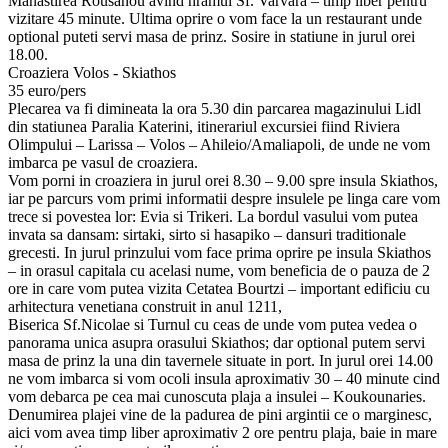
Manastirea Rousanou avind hramul Sf. Varvara – timp liber pentru
vizitare 45 minute. Ultima oprire o vom face la un restaurant unde
optional puteti servi masa de prinz. Sosire in statiune in jurul orei
18.00.
Croaziera Volos - Skiathos
35 euro/pers
Plecarea va fi dimineata la ora 5.30 din parcarea magazinului Lidl
din statiunea Paralia Katerini, itinerariul excursiei fiind Riviera
Olimpului – Larissa – Volos – Ahileio/Amaliapoli, de unde ne vom
imbarca pe vasul de croaziera.
Vom porni in croaziera in jurul orei 8.30 – 9.00 spre insula Skiathos,
iar pe parcurs vom primi informatii despre insulele pe linga care vom
trece si povestea lor: Evia si Trikeri. La bordul vasului vom putea
invata sa dansam: sirtaki, sirto si hasapiko – dansuri traditionale
grecesti. In jurul prinzului vom face prima oprire pe insula Skiathos
– in orasul capitala cu acelasi nume, vom beneficia de o pauza de 2
ore in care vom putea vizita Cetatea Bourtzi – important edificiu cu
arhitectura venetiana construit in anul 1211,
Biserica Sf.Nicolae si Turnul cu ceas de unde vom putea vedea o
panorama unica asupra orasului Skiathos; dar optional putem servi
masa de prinz la una din tavernele situate in port. In jurul orei 14.00
ne vom imbarca si vom ocoli insula aproximativ 30 – 40 minute cind
vom debarca pe cea mai cunoscuta plaja a insulei – Koukounaries.
Denumirea plajei vine de la padurea de pini argintii ce o marginesc,
aici vom avea timp liber aproximativ 2 ore pentru plaja, baie in mare