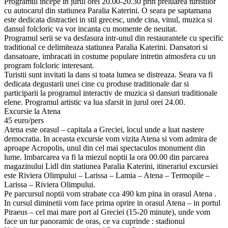
Programul incepe in jurul orei 20.00-20.30 prin preluarea turistilor
cu autocarul din statiunea Paralia Katerini. O seara pe saptamana
este dedicata distractiei in stil grecesc, unde cina, vinul, muzica si
dansul folcloric va vor incanta cu momente de neuitat.
Programul serii se va desfasura intr-unul din restaurantele cu specific
traditional ce delimiteaza statiunea Paralia Katerini. Dansatori si
dansatoare, imbracati in costume populare intretin atmosfera cu un
program folcloric interesant.
Turistii sunt invitati la dans si toata lumea se distreaza. Seara va fi
dedicata degustarii unei cine cu produse traditionale dar si
participarii la programul interactiv de muzica si dansuri traditionale
elene. Programul artistic va lua sfarsit in jurul orei 24.00.
Excursie la Atena
45 euro/pers
Atena este orasul – capitala a Greciei, locul unde a luat nastere
democratia. In aceasta excursie vom vizita Atena si vom admira de
aproape Acropolis, unul din cel mai spectaculos monument din
lume. Imbarcarea va fi la miezul noptii la ora 00.00 din parcarea
magazinului Lidl din statiunea Paralia Katerini, itinerariul excursiei
este Riviera Olimpului – Larissa – Lamia – Atena – Termopile –
Larissa – Riviera Olimpului.
Pe parcursul noptii vom strabate cca 490 km pina in orasul Atena .
In cursul diminetii vom face prima oprire in orasul Atena – in portul
Piraeus – cel mai mare port al Greciei (15-20 minute), unde vom
face un tur panoramic de oras, ce va cuprinde : stadionul