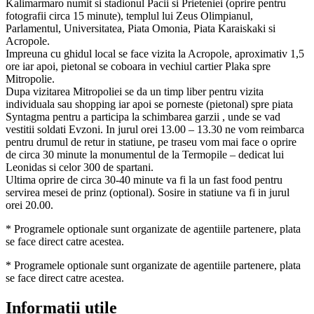
Kalimarmaro numit si stadionul Pacii si Prieteniei (oprire pentru
fotografii circa 15 minute), templul lui Zeus Olimpianul,
Parlamentul, Universitatea, Piata Omonia, Piata Karaiskaki si
Acropole.
Impreuna cu ghidul local se face vizita la Acropole, aproximativ 1,5
ore iar apoi, pietonal se coboara in vechiul cartier Plaka spre
Mitropolie.
Dupa vizitarea Mitropoliei se da un timp liber pentru vizita
individuala sau shopping iar apoi se porneste (pietonal) spre piata
Syntagma pentru a participa la schimbarea garzii , unde se vad
vestitii soldati Evzoni. In jurul orei 13.00 – 13.30 ne vom reimbarca
pentru drumul de retur in statiune, pe traseu vom mai face o oprire
de circa 30 minute la monumentul de la Termopile – dedicat lui
Leonidas si celor 300 de spartani.
Ultima oprire de circa 30-40 minute va fi la un fast food pentru
servirea mesei de prinz (optional). Sosire in statiune va fi in jurul
orei 20.00.
* Programele optionale sunt organizate de agentiile partenere, plata
se face direct catre acestea.
* Programele optionale sunt organizate de agentiile partenere, plata
se face direct catre acestea.
Informatii utile