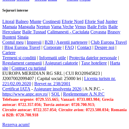
Sejururi interne
Litoral
Balneo
Munte
Costinesti
Eforie Nord
Eforie Sud
Jupiter
Mamaia
Mangalia
Neptun
Vama Veche
Venus
Baile Felix
Baile
Herculane
Baile Tusnad
Calimanesti - Caciulata
Covasna
Brasov
Busteni
Sinaia
Contul meu
|
Impresii
|
B2B |
Agentii partenere
|
Club Europa Travel
|
Blog Europa Travel
|
Corporate
|
FAQ
|
Contact
|
Despre noi
|
Cariere
Termeni si conditii
|
Informatii utile
|
Protectia datelor personale
|
Regulament campanii
|
Asigurari calatorie
|
Taxe hoteliere
|
Harta
site
|
Contract cu turistul
EUROPA MERIDIAN RG SRL
|
CUI RO20945823
|
J2007002099407
|
Capital social: 25000 lei
|
Licenta turism nr.
221/02.09.2020
|
Brevet nr. 238/2001
Certificat IATA
-
Asigurare insolventa 2026
|
A.N.P.C.
-
https://www.anpc.gov.ro/
|
SOL
|
Reglementare A.N.P.C
Telefoane urgente: 0729.555.665; Vanzari: 0733.083.984; Grecia
autocar: 0722.357.056; Turcia autocar: 0720.700.913;
Circuite autocar: 0722.357.054; Circuite avion: 0723.500.034; Romania
si B2B: 0720.700.918
Rezerva acum!