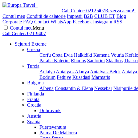
Call Center:
021-9407
Rezerva acum!
Contul meu
Conditii de calatorie
Impresii
B2B
CLUB ET
Blog
Corporate
FAQ
Contact
WhatsApp
Facebook
Instagram
RSS
Contul meu
Menu
Call Center:
021-9407
Sejururi Externe
Grecia
Corfu
Creta
Evia
Halkidiki
Kamena Vourla
Kefalo
Paralia Katerini
Rhodos
Santorini
Skiathos
Thasso
Turcia
Antalya
Antalya - Alanya
Antalya - Belek
Antalya
Bodrum
Fethiye
Kusadasi
Marmaris
Bulgaria
Albena
Constantin & Elena
Nessebar
Nisipurile d
Finlanda
Franta
Croatia
Dubrovnik
Austria
Spania
Fuerteventura
Palma De Mallorca