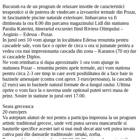
Bucurati-va de un program de relaxare insotite de caracteristici
terapeutice si de puterea de vindecare a izvoarelor termale din Pozar,
in fascinantele piscine naturale exterioare. Imbarcarea va fi
dimineata la ora 8.00 din parcarea magazinului Lidl din statiunea
Paralia Katerini, itinerariul excursiei fiind Riviera Olimpului –
Aeginio – Edessa - Pozar.
In jurul orei 10 vom ajunge in localitatea Edessa renumita pentru
cascadele sale, vom face o oprire de circa o ora si jumatate pentru a
vedea cea mai impresionanta cascada din zona – Karanos (70 m) dar
si cascadele Diplos.
Ne vom reimbarca si dupa aproximativ 1 ora vom ajunge in
statiunea Pozar – renumita pentru apele termale, aici vom stationa
pentru circa 2-3 ore timp in care aveti posibilitatea de a face baie in
bazinele amenajate (contra cost aprox 3 euro/persoana), la cascada
(2 euro) sau in bazinele natural formate de-a lungul raului. Ultima
oprire o vom face la o taverna unde optional puteti servi masa de
prinz. Sosire in statiune in jurul orei 17.00.
Seara greceasca
20 euro/pers
Va asteptam alaturi de noi pentru a participa impreuna la un program
artistic traditional grecesc, unde veti putea savura mancarurile si
bauturile specifice acestei tari si mai mult decat atat veti putea invata
cativa pasi din dansurile traditionale: sirtaki, zorba.