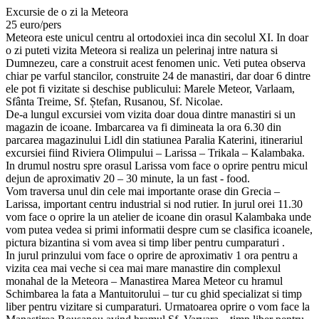
Excursie de o zi la Meteora
25 euro/pers
Meteora este unicul centru al ortodoxiei inca din secolul XI. In doar
o zi puteti vizita Meteora si realiza un pelerinaj intre natura si
Dumnezeu, care a construit acest fenomen unic. Veti putea observa
chiar pe varful stancilor, construite 24 de manastiri, dar doar 6 dintre
ele pot fi vizitate si deschise publicului: Marele Meteor, Varlaam,
Sfânta Treime, Sf. Ștefan, Rusanou, Sf. Nicolae.
De-a lungul excursiei vom vizita doar doua dintre manastiri si un
magazin de icoane. Imbarcarea va fi dimineata la ora 6.30 din
parcarea magazinului Lidl din statiunea Paralia Katerini, itinerariul
excursiei fiind Riviera Olimpului – Larissa – Trikala – Kalambaka.
In drumul nostru spre orasul Larissa vom face o oprire pentru micul
dejun de aproximativ 20 – 30 minute, la un fast - food.
Vom traversa unul din cele mai importante orase din Grecia –
Larissa, important centru industrial si nod rutier. In jurul orei 11.30
vom face o oprire la un atelier de icoane din orasul Kalambaka unde
vom putea vedea si primi informatii despre cum se clasifica icoanele,
pictura bizantina si vom avea si timp liber pentru cumparaturi .
In jurul prinzului vom face o oprire de aproximativ 1 ora pentru a
vizita cea mai veche si cea mai mare manastire din complexul
monahal de la Meteora – Manastirea Marea Meteor cu hramul
Schimbarea la fata a Mantuitorului – tur cu ghid specializat si timp
liber pentru vizitare si cumparaturi. Urmatoarea oprire o vom face la