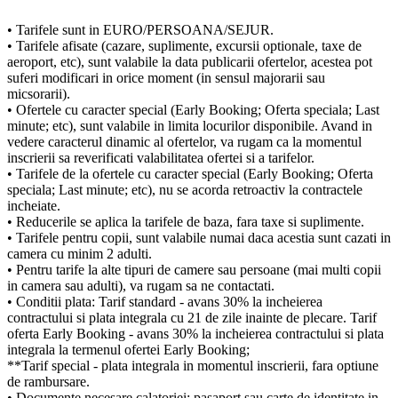
• Tarifele sunt in EURO/PERSOANA/SEJUR.
• Tarifele afisate (cazare, suplimente, excursii optionale, taxe de
aeroport, etc), sunt valabile la data publicarii ofertelor, acestea pot
suferi modificari in orice moment (in sensul majorarii sau
micsorarii).
• Ofertele cu caracter special (Early Booking; Oferta speciala; Last
minute; etc), sunt valabile in limita locurilor disponibile. Avand in
vedere caracterul dinamic al ofertelor, va rugam ca la momentul
inscrierii sa reverificati valabilitatea ofertei si a tarifelor.
• Tarifele de la ofertele cu caracter special (Early Booking; Oferta
speciala; Last minute; etc), nu se acorda retroactiv la contractele
incheiate.
• Reducerile se aplica la tarifele de baza, fara taxe si suplimente.
• Tarifele pentru copii, sunt valabile numai daca acestia sunt cazati in
camera cu minim 2 adulti.
• Pentru tarife la alte tipuri de camere sau persoane (mai multi copii
in camera sau adulti), va rugam sa ne contactati.
• Conditii plata: Tarif standard - avans 30% la incheierea
contractului si plata integrala cu 21 de zile inainte de plecare. Tarif
oferta Early Booking - avans 30% la incheierea contractului si plata
integrala la termenul ofertei Early Booking;
**Tarif special - plata integrala in momentul inscrierii, fara optiune
de rambursare.
• Documente necesare calatoriei: pasaport sau carte de identitate in