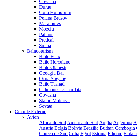
Covasna
Durau
Gura Humorului
Poiana Brasov
Maramures
Moeciu
Paltinis
Predeal
Sinaia
Balneoturism
Baile Felix
Baile Herculane
Baile Olanesti
Geoagiu Bai
Ocna Sugatag
Baile Tusnad
Calimanesti-Caciulata
Covasna
Slanic Moldova
Sovata
Circuite Externe
Avion
Africa de Sud
America de Sud
Anglia
Argentina
A
Austria
Belgia
Bolivia
Brazilia
Buthan
Cambogia
Coreea de Sud
Cuba
Egipt
Estonia
Filipine
Finlan