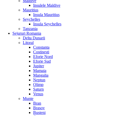
Maldive
Insulele Maldive
Mauritius
Insula Mauritius
Seychelles
Insula Seychelles
Tanzania
Sejururi Romania
Delta Dunarii
Litoral
Constanta
Costinesti
Eforie Nord
Eforie Sud
Jupiter
Mamaia
Mangalia
Neptun
Olimp
Saturn
Venus
Munte
Bran
Brasov
Busteni