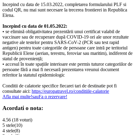
Incepind cu data de 15.03.2022, completarea formularului PLF si
codul QR, nu mai sunt necesare la trecerea frontierei in Republica
Elena.
Incepind cu data de 01.05.2022:
• se elimină obligativitatea prezentării unui certificat valabil de
vaccinare sau de recuperare după COVID-19 ori ale unor rezultate
negative ale testelor pentru SARS-CoV-2 (PCR sau test rapid
antigen) pentru toate categoriile de persoane care intră pe teritoriul
Republicii Elene (aerian, terestru, feroviar sau maritim), indiferent de
statul de proveniență;
• accesul în toate spațiile interioare este permis tuturor categoriilor de
persoane fără a mai fi necesară prezentarea vreunui document
referitor la statutul epidemiologic
Conditii de calatorie specifice fiecarei tari de destinatie pot fi
consultate aici:
https://europatravel.ro/conditiile-calatorie
Afla mai multe!
sau
Fa o rezervare!
Acordati o nota:
4.56 (18 voturi)
5 stele
(10)
4 stele
(8)