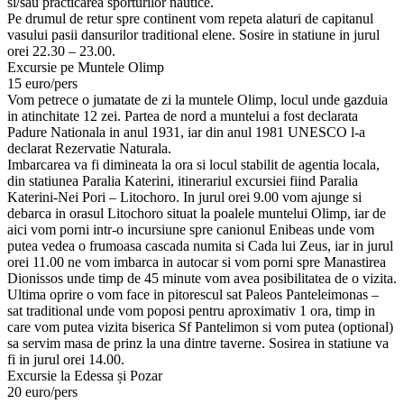
si/sau practicarea sporturilor nautice.
Pe drumul de retur spre continent vom repeta alaturi de capitanul
vasului pasii dansurilor traditional elene. Sosire in statiune in jurul
orei 22.30 – 23.00.
Excursie pe Muntele Olimp
15 euro/pers
Vom petrece o jumatate de zi la muntele Olimp, locul unde gazduia
in atinchitate 12 zei. Partea de nord a muntelui a fost declarata
Padure Nationala in anul 1931, iar din anul 1981 UNESCO l-a
declarat Rezervatie Naturala.
Imbarcarea va fi dimineata la ora si locul stabilit de agentia locala,
din statiunea Paralia Katerini, itinerariul excursiei fiind Paralia
Katerini-Nei Pori – Litochoro. In jurul orei 9.00 vom ajunge si
debarca in orasul Litochoro situat la poalele muntelui Olimp, iar de
aici vom porni intr-o incursiune spre canionul Enibeas unde vom
putea vedea o frumoasa cascada numita si Cada lui Zeus, iar in jurul
orei 11.00 ne vom imbarca in autocar si vom porni spre Manastirea
Dionissos unde timp de 45 minute vom avea posibilitatea de o vizita.
Ultima oprire o vom face in pitorescul sat Paleos Panteleimonas –
sat traditional unde vom poposi pentru aproximativ 1 ora, timp in
care vom putea vizita biserica Sf Pantelimon si vom putea (optional)
sa servim masa de prinz la una dintre taverne. Sosirea in statiune va
fi in jurul orei 14.00.
Excursie la Edessa și Pozar
20 euro/pers