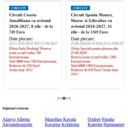
CIRCUIT
CIRCUIT
Circuit Coasta
Circuit Spania Maura,
Amalfitana cu avionul
Maroc si Gibraltar cu
2026-2027, 8 zile
avionul 2026-2027, 11
- de la
zile
749 Euro
- de la 1369 Euro
Date plecare:
Date plecare:
24.11.2026,20.03.2027,11.06.2027
25.08.2026,08.10.2026,23.11.2026,20.03
Oferta Early Booking! Rezerva
Oferta Speciala pentru plecarea din
acum cu tarif redus 749
25.08.2026!
Euro/persoana.
Rezerva acum cu tarif redus 1369
Tarif
1099
euro 749 Euro/persoana.
Euro/persoana
Reducere de 350 Euro!
Tarif
1999
1369 Euro/persoana
Avans doar 10%!
Reducere de 630 Euro! Avans doar
10%!
Sejururi externe
Alanya
Albena
Mauritius
Kavala
Ozdere
Paralia
Alexandroupolis
Kavarna
Kefalonia
Katerini
Hammamet