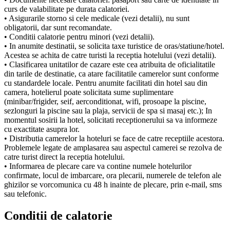
curs de valabilitate pe durata calatoriei.
• Asigurarile storno si cele medicale (vezi detalii), nu sunt
obligatorii, dar sunt recomandate.
• Conditii calatorie pentru minori (vezi detalii).
• In anumite destinatii, se solicita taxe turistice de oras/statiune/hotel.
Acestea se achita de catre turisti la receptia hotelului (vezi detalii).
• Clasificarea unitatilor de cazare este cea atribuita de oficialitatile
din tarile de destinatie, ca atare facilitatile camerelor sunt conforme
cu standardele locale. Pentru anumite facilitati din hotel sau din
camera, hotelierul poate solicitata sume suplimentare
(minibar/frigider, seif, aerconditionat, wifi, prosoape la piscine,
sezlonguri la piscine sau la plaja, servicii de spa si masaj etc.); In
momentul sosirii la hotel, solicitati receptionerului sa va informeze
cu exactitate asupra lor.
• Distributia camerelor la hoteluri se face de catre receptiile acestora.
Problemele legate de amplasarea sau aspectul camerei se rezolva de
catre turist direct la receptia hotelului.
• Informarea de plecare care va contine numele hotelurilor
confirmate, locul de imbarcare, ora plecarii, numerele de telefon ale
ghizilor se vorcomunica cu 48 h inainte de plecare, prin e-mail, sms
sau telefonic.
Conditii de calatorie