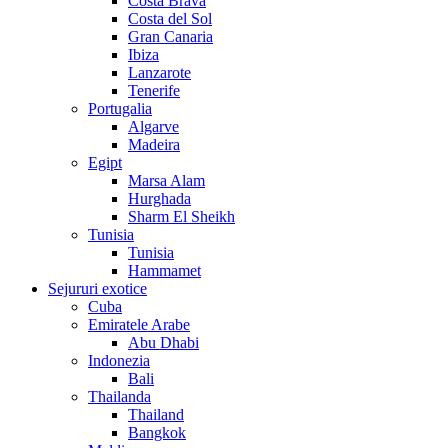
Costa Brava
Costa del Sol
Gran Canaria
Ibiza
Lanzarote
Tenerife
Portugalia
Algarve
Madeira
Egipt
Marsa Alam
Hurghada
Sharm El Sheikh
Tunisia
Tunisia
Hammamet
Sejururi exotice
Cuba
Emiratele Arabe
Abu Dhabi
Indonezia
Bali
Thailanda
Thailand
Bangkok