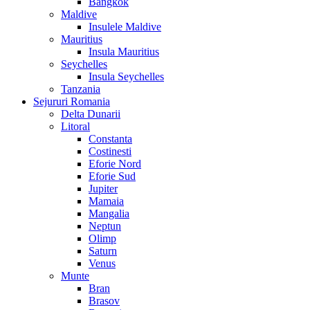
Bangkok
Maldive
Insulele Maldive
Mauritius
Insula Mauritius
Seychelles
Insula Seychelles
Tanzania
Sejururi Romania
Delta Dunarii
Litoral
Constanta
Costinesti
Eforie Nord
Eforie Sud
Jupiter
Mamaia
Mangalia
Neptun
Olimp
Saturn
Venus
Munte
Bran
Brasov