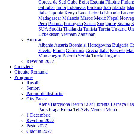
Coreea de Sud
Cuba
Egipt
Estonia
Filipine
Finlan
Gibraltar
India
Indonezia
Iordania
Iran
Irlanda
Isl
Italia
Japonia
Kenya
Laos
Letonia
Lituania
Luxem
Madagascar
Malaezia
Maroc
Mexic
Nepal
Norveg
Peru
Polonia
Portugalia
Scotia
Singapore
Spania
S
SUA
Suedia
Thailanda
Tunisia
Turcia
Ungaria
Ur
Uzbekistan
Vietnam
Zanzibar
Autocar
Albania
Austria
Bosnia si Hertegovina
Bulgaria
Ce
Elvetia
Franta
Germania
Grecia
Italia
Kosovo
Mac
Muntenegru
Polonia
Serbia
Turcia
Ungaria
Revelion 2027
Croaziere
Circuite Romania
Programe
Rusalii
Seniori
Parcuri de distractie
City Break
Atena
Barcelona
Berlin
Eilat
Florenta
Larnaca
Lis
Paris
Praga
Roma
Tel Aviv
Venetia
Viena
1 Decembrie
Revelion 2027
Paste 2027
Craciun 2027