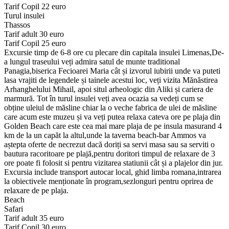
Tarif Copil 22 euro
Turul insulei
Thassos
Tarif adult 30 euro
Tarif Copil 25 euro
Excursie timp de 6-8 ore cu plecare din capitala insulei Limenas,De-
a lungul traseului veți admira satul de munte traditional
Panagia,biserica Fecioarei Maria cât și izvorul iubirii unde va puteti
lasa vrajiti de legendele și tainele acestui loc, veți vizita Mănăstirea
Arhanghelului Mihail, apoi situl arheologic din Aliki și cariera de
marmură. Tot în turul insulei veți avea ocazia sa vedeți cum se
obține uleiul de măsline chiar la o veche fabrica de ulei de măsline
care acum este muzeu și va veți putea relaxa cateva ore pe plaja din
Golden Beach care este cea mai mare plaja de pe insula masurand 4
km de la un capăt la altul,unde la taverna beach-bar Ammos va
aștepta oferte de necrezut dacă doriți sa servi masa sau sa serviti o
bautura racoritoare pe plajă,pentru doritori timpul de relaxare de 3
ore poate fi folosit si pentru vizitarea statiunii cât și a plajelor din jur.
Excursia include transport autocar local, ghid limba romana,intrarea
la obiectivele menționate în program,sezlonguri pentru oprirea de
relaxare de pe plaja.
Beach
Safari
Tarif adult 35 euro
Tarif Copil 30 euro