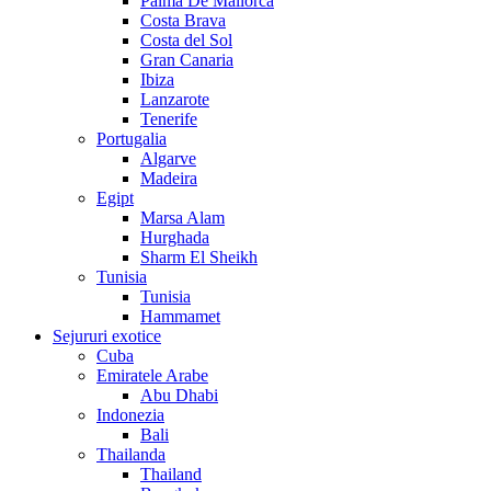
Palma De Mallorca
Costa Brava
Costa del Sol
Gran Canaria
Ibiza
Lanzarote
Tenerife
Portugalia
Algarve
Madeira
Egipt
Marsa Alam
Hurghada
Sharm El Sheikh
Tunisia
Tunisia
Hammamet
Sejururi exotice
Cuba
Emiratele Arabe
Abu Dhabi
Indonezia
Bali
Thailanda
Thailand