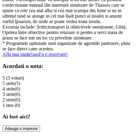
confectionate manual din marmură uimitoare de Thassos care se
spune ca este cea mai alba si cea mai scumpa din lume si nu in
ultimul rand se ajunge in cel mai înalt punct al insulei si anume
varful Ipsarion, de unde se poate vedea toata insula.
Excursia include: Șofer,transport la obiectivele menționate, Ghid,
Oprirea între obiective pentru relaxare si pentru a servi masa de
pranz se face intr un loc cu priveliste uimitoare.
* Programele optionale sunt organizate de agentiile partenere, plata
se face direct catre acestea.
Afla mai multe!
sau
Fa o rezervare!
Acordati o nota:
5 (5 voturi)
5 stele
(5)
4 stele
(0)
3 stele
(0)
2 stele
(0)
1 stea
(0)
Ai fost aici?
Adauga o impresie