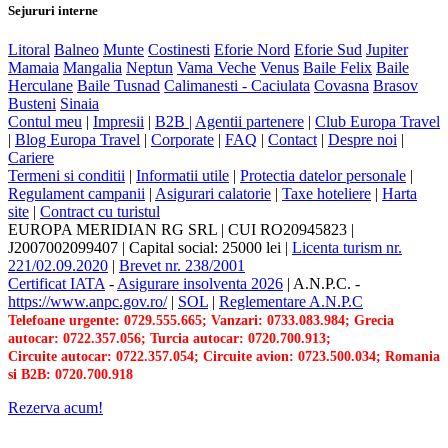
Sejururi interne
Litoral
Balneo
Munte
Costinesti
Eforie Nord
Eforie Sud
Jupiter
Mamaia
Mangalia
Neptun
Vama Veche
Venus
Baile Felix
Baile
Herculane
Baile Tusnad
Calimanesti - Caciulata
Covasna
Brasov
Busteni
Sinaia
Contul meu
|
Impresii
|
B2B |
Agentii partenere
|
Club Europa Travel
|
Blog Europa Travel
|
Corporate
|
FAQ
|
Contact
|
Despre noi
|
Cariere
Termeni si conditii
|
Informatii utile
|
Protectia datelor personale
|
Regulament campanii
|
Asigurari calatorie
|
Taxe hoteliere
|
Harta
site
|
Contract cu turistul
EUROPA MERIDIAN RG SRL
|
CUI RO20945823
|
J2007002099407
|
Capital social: 25000 lei
|
Licenta turism nr.
221/02.09.2020
|
Brevet nr. 238/2001
Certificat IATA
-
Asigurare insolventa 2026
|
A.N.P.C.
-
https://www.anpc.gov.ro/
|
SOL
|
Reglementare A.N.P.C
Telefoane urgente: 0729.555.665; Vanzari: 0733.083.984; Grecia
autocar: 0722.357.056; Turcia autocar: 0720.700.913;
Circuite autocar: 0722.357.054; Circuite avion: 0723.500.034; Romania
si B2B: 0720.700.918
Rezerva acum!