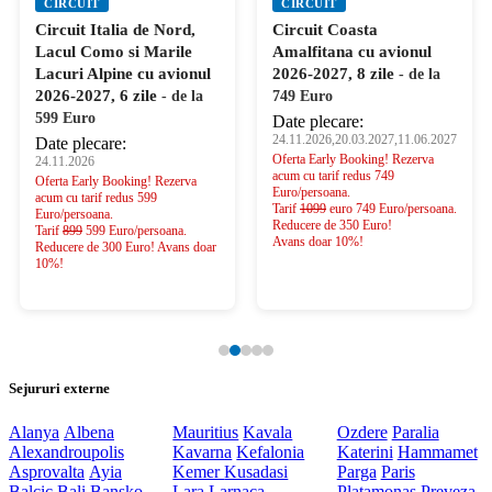
CIRCUIT
CIRCUIT
Circuit Italia de Nord,
Circuit Coasta
Lacul Como si Marile
Amalfitana cu avionul
Lacuri Alpine cu avionul
2026-2027, 8 zile
- de la
2026-2027, 6 zile
- de la
749 Euro
599 Euro
Date plecare:
24.11.2026,20.03.2027,11.06.2027
Date plecare:
Oferta Early Booking! Rezerva
24.11.2026
acum cu tarif redus 749
Oferta Early Booking! Rezerva
Euro/persoana.
acum cu tarif redus 599
Tarif
1099
euro 749 Euro/persoana.
Euro/persoana.
Reducere de 350 Euro!
Tarif
899
599 Euro/persoana.
Avans doar 10%!
Reducere de 300 Euro! Avans doar
10%!
Sejururi externe
Alanya
Albena
Mauritius
Kavala
Ozdere
Paralia
Alexandroupolis
Kavarna
Kefalonia
Katerini
Hammamet
Asprovalta
Ayia
Kemer
Kusadasi
Parga
Paris
Balcic
Bali
Bansko
Lara
Larnaca
Platamonas
Preveza