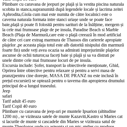
Plimbare cu caravana de jeepuri pe plajă și la vestita piscina naturala
scobita in stanca,supranumită după legendele locale și lacrima zeitei
Aphrodita,Giola cum mai este numita de către localnici este o
caverna naturala formata intre stanci uriașe unde se poate face
baie,plajă și poate fi folosită pentru sarituri de la înălțime, mergem și
la cele mai frumoase plaje de pe insula, Paradise Beach si Marble
Beach (Plaja de Marmură,care este o plajă creează în mod artificial
de către cei care extrag marmura de Thassos din carierele apropiate
plajelor ,pe aceasta plaja totul este alb datorită nisipului din marmură
foarte fin) unde veți avea ocazia sa admirati imprejurimile plajelor
ascunse de ochii tuturor,sa faceți baie și plajă și sa va distrati pe
unele dintre cele mai frumoase locuri de pe insula.
Excursia include: Șofer, transport la obiectivele menționate, Ghid,
Oprirea între obiective pentru relaxare și pentru a servi masa de
pranz(pentru cine dorește, MASA DE PRANZ nu este inclusă în
prețul excursiei) se optează pentru o taverna din apropierea drumului
principal de-a lungul traseului.
Jeep
safari
Tarif adult 45 euro
Tarif Copil 40 euro
Plimbare cu caravana de jeep-uri pe muntele Ipsarion (altitudine
1200 m) , se viziteaza satele de munte Kazaviti,Kastro si Maries cat
si lacurile de munte si cascadele din Maries se viziteaza satul de
munte Theologos unde va asteapta si un mic atelier cu produse