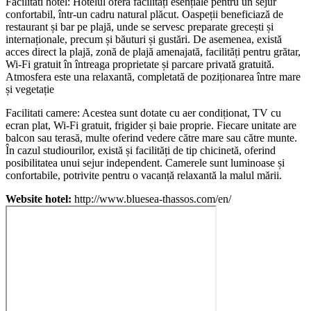
Facilitati hotel: Hotelul oferă facilități esențiale pentru un sejur
confortabil, într-un cadru natural plăcut. Oaspeții beneficiază de
restaurant și bar pe plajă, unde se servesc preparate grecești și
internaționale, precum și băuturi și gustări. De asemenea, există
acces direct la plajă, zonă de plajă amenajată, facilități pentru grătar,
Wi-Fi gratuit în întreaga proprietate și parcare privată gratuită.
Atmosfera este una relaxantă, completată de poziționarea între mare
și vegetație
Facilitati camere: Acestea sunt dotate cu aer condiționat, TV cu
ecran plat, Wi-Fi gratuit, frigider și baie proprie. Fiecare unitate are
balcon sau terasă, multe oferind vedere către mare sau către munte.
În cazul studiourilor, există și facilități de tip chicinetă, oferind
posibilitatea unui sejur independent. Camerele sunt luminoase și
confortabile, potrivite pentru o vacanță relaxantă la malul mării.
Website hotel:
http://www.bluesea-thassos.com/en/