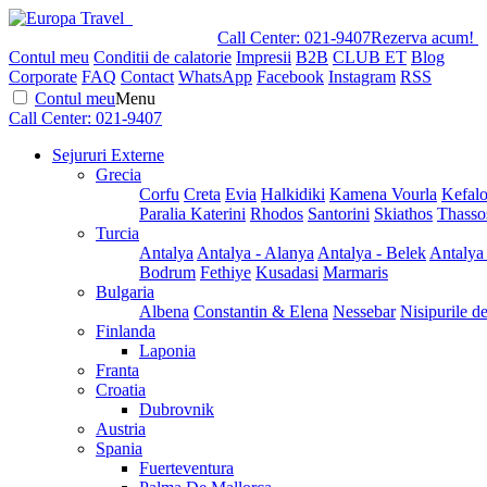
Call Center:
021-9407
Rezerva acum!
Contul meu
Conditii de calatorie
Impresii
B2B
CLUB ET
Blog
Corporate
FAQ
Contact
WhatsApp
Facebook
Instagram
RSS
Contul meu
Menu
Call Center:
021-9407
Sejururi Externe
Grecia
Corfu
Creta
Evia
Halkidiki
Kamena Vourla
Kefalo
Paralia Katerini
Rhodos
Santorini
Skiathos
Thasso
Turcia
Antalya
Antalya - Alanya
Antalya - Belek
Antalya
Bodrum
Fethiye
Kusadasi
Marmaris
Bulgaria
Albena
Constantin & Elena
Nessebar
Nisipurile d
Finlanda
Laponia
Franta
Croatia
Dubrovnik
Austria
Spania
Fuerteventura