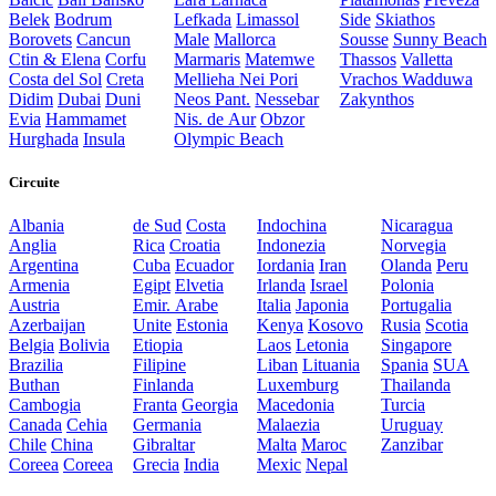
Belek
Bodrum
Lefkada
Limassol
Side
Skiathos
Borovets
Cancun
Male
Mallorca
Sousse
Sunny Beach
Ctin & Elena
Corfu
Marmaris
Matemwe
Thassos
Valletta
Costa del Sol
Creta
Mellieha
Nei Pori
Vrachos
Wadduwa
Didim
Dubai
Duni
Neos Pant.
Nessebar
Zakynthos
Evia
Hammamet
Nis. de Aur
Obzor
Hurghada
Insula
Olympic Beach
Circuite
Albania
de Sud
Costa
Indochina
Nicaragua
Anglia
Rica
Croatia
Indonezia
Norvegia
Argentina
Cuba
Ecuador
Iordania
Iran
Olanda
Peru
Armenia
Egipt
Elvetia
Irlanda
Israel
Polonia
Austria
Emir. Arabe
Italia
Japonia
Portugalia
Azerbaijan
Unite
Estonia
Kenya
Kosovo
Rusia
Scotia
Belgia
Bolivia
Etiopia
Laos
Letonia
Singapore
Brazilia
Filipine
Liban
Lituania
Spania
SUA
Buthan
Finlanda
Luxemburg
Thailanda
Cambogia
Franta
Georgia
Macedonia
Turcia
Canada
Cehia
Germania
Malaezia
Uruguay
Chile
China
Gibraltar
Malta
Maroc
Zanzibar
Coreea
Coreea
Grecia
India
Mexic
Nepal