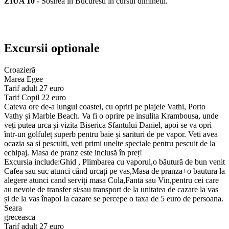
ZIUA 10 -
Sosirea in Bucuresti in cursul diminetii.
Excursii optionale
Croazieră
Marea Egee
Tarif adult 27 euro
Tarif Copil 22 euro
Cateva ore de-a lungul coastei, cu opriri pe plajele Vathi, Porto
Vathy și Marble Beach. Va fi o oprire pe insulita Krambousa, unde
veți putea urca și vizita Biserica Sfantului Daniel, apoi se va opri
într-un golfuleț superb pentru baie și sarituri de pe vapor. Veti avea
ocazia sa si pescuiti, veti primi unelte speciale pentru pescuit de la
echipaj. Masa de pranz este inclusă în preț!
Excursia include:Ghid , Plimbarea cu vaporul,o băutură de bun venit
Cafea sau suc atunci când urcați pe vas,Masa de pranza+o bautura la
alegere atunci cand serviți masa Cola,Fanta sau Vin,pentru cei care
au nevoie de transfer și/sau transport de la unitatea de cazare la vas
și de la vas înapoi la cazare se percepe o taxa de 5 euro de persoana.
Seara
greceasca
Tarif adult 27 euro