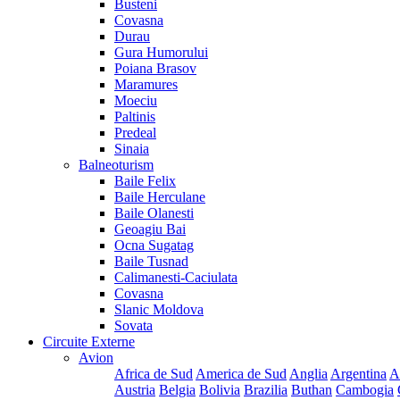
Busteni
Covasna
Durau
Gura Humorului
Poiana Brasov
Maramures
Moeciu
Paltinis
Predeal
Sinaia
Balneoturism
Baile Felix
Baile Herculane
Baile Olanesti
Geoagiu Bai
Ocna Sugatag
Baile Tusnad
Calimanesti-Caciulata
Covasna
Slanic Moldova
Sovata
Circuite Externe
Avion
Africa de Sud
America de Sud
Anglia
Argentina
A
Austria
Belgia
Bolivia
Brazilia
Buthan
Cambogia