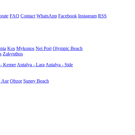
rate
FAQ
Contact
WhatsApp
Facebook
Instagram
RSS
nia
Kos
Mykonos
Nei Pori
Olympic Beach
s
Zakynthos
 - Kemer
Antalya - Lara
Antalya - Side
e Aur
Obzor
Sunny Beach