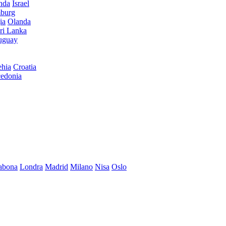
anda
Israel
burg
ia
Olanda
ri Lanka
uguay
hia
Croatia
edonia
abona
Londra
Madrid
Milano
Nisa
Oslo