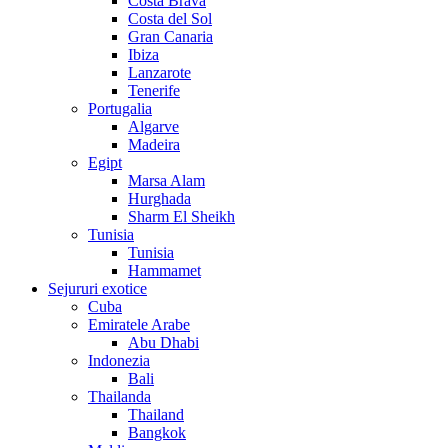
Costa Brava
Costa del Sol
Gran Canaria
Ibiza
Lanzarote
Tenerife
Portugalia
Algarve
Madeira
Egipt
Marsa Alam
Hurghada
Sharm El Sheikh
Tunisia
Tunisia
Hammamet
Sejururi exotice
Cuba
Emiratele Arabe
Abu Dhabi
Indonezia
Bali
Thailanda
Thailand
Bangkok