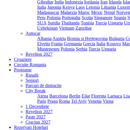
Gibraltar
India
Indonezia
Iordania
Iran
Irlanda
Isl
Italia
Japonia
Kenya
Laos
Letonia
Lituania
Luxem
Madagascar
Malaezia
Maroc
Mexic
Nepal
Norveg
Peru
Polonia
Portugalia
Scotia
Singapore
Spania
S
SUA
Suedia
Thailanda
Tunisia
Turcia
Ungaria
Ur
Uzbekistan
Vietnam
Zanzibar
Autocar
Albania
Austria
Bosnia si Hertegovina
Bulgaria
Ce
Elvetia
Franta
Germania
Grecia
Italia
Kosovo
Mac
Muntenegru
Polonia
Serbia
Turcia
Ungaria
Revelion 2027
Croaziere
Circuite Romania
Programe
Rusalii
Seniori
Parcuri de distractie
City Break
Atena
Barcelona
Berlin
Eilat
Florenta
Larnaca
Lis
Paris
Praga
Roma
Tel Aviv
Venetia
Viena
1 Decembrie
Revelion 2027
Paste 2027
Craciun 2027
Rezervari Hoteluri