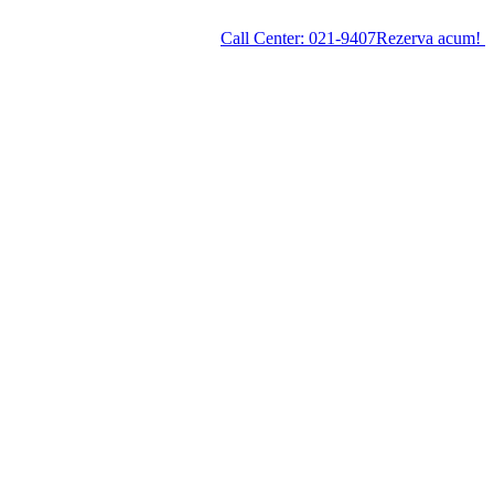
Call Center:
021-9407
Rezerva acum!