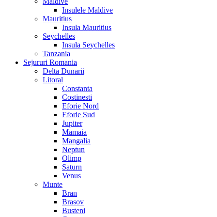
Maldive
Insulele Maldive
Mauritius
Insula Mauritius
Seychelles
Insula Seychelles
Tanzania
Sejururi Romania
Delta Dunarii
Litoral
Constanta
Costinesti
Eforie Nord
Eforie Sud
Jupiter
Mamaia
Mangalia
Neptun
Olimp
Saturn
Venus
Munte
Bran
Brasov
Busteni