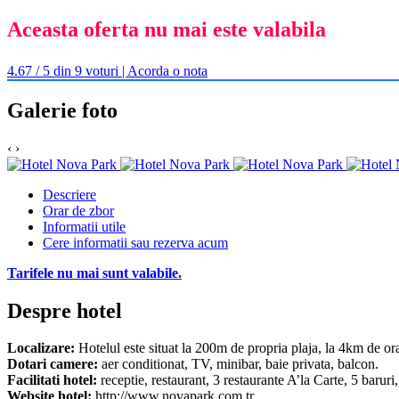
Aceasta oferta nu mai este valabila
4.67 / 5 din 9 voturi | Acorda o nota
Galerie foto
‹
›
Descriere
Orar de zbor
Informatii utile
Cere informatii sau rezerva acum
Tarifele nu mai sunt valabile.
Despre hotel
Localizare:
Hotelul este situat la 200m de propria plaja, la 4km de or
Dotari camere:
aer conditionat, TV, minibar, baie privata, balcon.
Facilitati hotel:
receptie, restaurant, 3 restaurante A’la Carte, 5 baruri
Website hotel:
http://www.novapark.com.tr