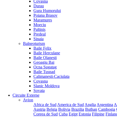
Covasna
Durau
Gura Humorului
Poiana Brasov
Maramures
Moeciu
Paltinis
Predeal
Sinaia
Balneoturism
Baile Felix
Baile Herculane
Baile Olanesti
Geoagiu Bai
Ocna Sugatag
Baile Tusnad
Calimanesti-Caciulata
Covasna
Slanic Moldova
Sovata
Circuite Externe
Avion
Africa de Sud
America de Sud
Anglia
Argentina
A
Austria
Belgia
Bolivia
Brazilia
Buthan
Cambogia
Coreea de Sud
Cuba
Egipt
Estonia
Filipine
Finlan