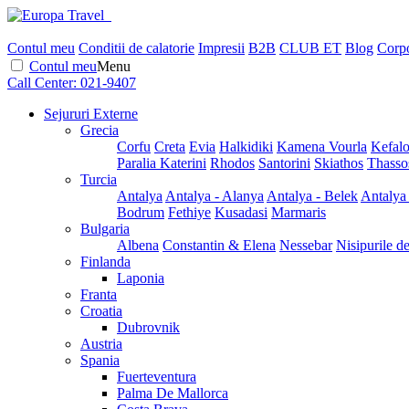
Contul meu
Conditii de calatorie
Impresii
B2B
CLUB ET
Blog
Corpo
Contul meu
Menu
Call Center:
021-9407
Sejururi Externe
Grecia
Corfu
Creta
Evia
Halkidiki
Kamena Vourla
Kefalo
Paralia Katerini
Rhodos
Santorini
Skiathos
Thasso
Turcia
Antalya
Antalya - Alanya
Antalya - Belek
Antalya
Bodrum
Fethiye
Kusadasi
Marmaris
Bulgaria
Albena
Constantin & Elena
Nessebar
Nisipurile d
Finlanda
Laponia
Franta
Croatia
Dubrovnik
Austria
Spania
Fuerteventura
Palma De Mallorca