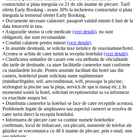
contractului si plata integrala cu 21 de zile inainte de plecare. Tarif
oferta Early Booking - avans 30% la incheierea contractului si plata
integrala la termenul ofertei Early Booking.
• Documente necesare calatoriei: pasaport valabil minim 6 luni de la
data intorcerii in tara.
• Asigurarile storno si cele medicale
(vezi detalii)
, nu sunt
obligatorii, dar sunt recomandate.
• Conditii calatorie pentru minori
(vezi detalii)
.
• In anumite destinatii, se solicita taxe turistice de oras/statiune/hotel.
Acestea se achita de catre turisti la receptia hotelului
(vezi detalii)
.
• Clasificarea unitatilor de cazare este cea atribuita de oficialitatile
din tarile de destinatie, ca atare facilitatile camerelor sunt conforme
cu standardele locale. Pentru anumite facilitati din hotel sau din
camera, hotelierul poate solicitata sume suplimentare
(minibar/frigider, seif, aerconditionat, wifi, prosoape la piscine,
sezlonguri la piscine sau la plaja, servicii de spa si masaj etc.); In
momentul sosirii la hotel, solicitati receptionerului sa va informeze
cu exactitate asupra lor.
• Distributia camerelor la hoteluri se face de catre receptiile acestora.
Problemele legate de amplasarea sau aspectul camerei se rezolva de
catre turist direct la receptia hotelului.
• Informarea de plecare care va contine numele hotelurilor
confirmate, locul de imbarcare, ora plecarii, numerele de telefon ale
ghizilor se vorcomunica cu 48 h inainte de plecare, prin e-mail, sms
sau telefonic.