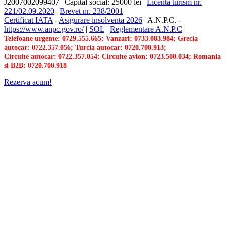
J2007002099407
|
Capital social: 25000 lei
|
Licenta turism nr.
221/02.09.2020
|
Brevet nr. 238/2001
Certificat IATA
-
Asigurare insolventa 2026
|
A.N.P.C.
-
https://www.anpc.gov.ro/
|
SOL
|
Reglementare A.N.P.C
Telefoane urgente: 0729.555.665; Vanzari: 0733.083.984; Grecia
autocar: 0722.357.056; Turcia autocar: 0720.700.913;
Circuite autocar: 0722.357.054; Circuite avion: 0723.500.034; Romania
si B2B: 0720.700.918
Rezerva acum!