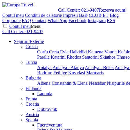
Call Center:
021-9407
Rezerva acum!
Contul meu
Conditii de calatorie
Impresii
B2B
CLUB ET
Blog
Corporate
FAQ
Contact
WhatsApp
Facebook
Instagram
RSS
Contul meu
Menu
Call Center:
021-9407
Sejururi Externe
Grecia
Corfu
Creta
Evia
Halkidiki
Kamena Vourla
Kefalo
Paralia Katerini
Rhodos
Santorini
Skiathos
Thasso
Turcia
Antalya
Antalya - Alanya
Antalya - Belek
Antalya
Bodrum
Fethiye
Kusadasi
Marmaris
Bulgaria
Albena
Constantin & Elena
Nessebar
Nisipurile d
Finlanda
Laponia
Franta
Croatia
Dubrovnik
Austria
Spania
Fuerteventura