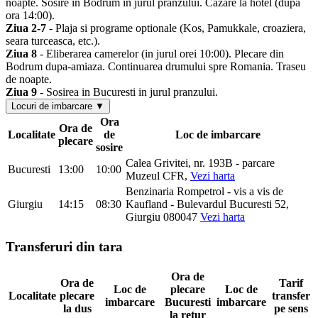
noapte. Sosire in Bodrum in jurul pranzului. Cazare la hotel (dupa
ora 14:00).
Ziua 2-7
- Plaja si programe optionale (Kos, Pamukkale, croaziera,
seara turceasca, etc.).
Ziua 8
- Eliberarea camerelor (in jurul orei 10:00). Plecare din
Bodrum dupa-amiaza. Continuarea drumului spre Romania. Traseu
de noapte.
Ziua 9
- Sosirea in Bucuresti in jurul pranzului.
Locuri de imbarcare ▼
Ora
Ora de
Localitate
de
Loc de imbarcare
plecare
sosire
Calea Grivitei, nr. 193B - parcare
Bucuresti
13:00
10:00
Muzeul CFR,
Vezi harta
Benzinaria Rompetrol - vis a vis de
Giurgiu
14:15
08:30
Kaufland - Bulevardul Bucuresti 52,
Giurgiu 080047
Vezi harta
Transferuri din tara
Ora de
Ora de
Tarif
Loc de
plecare
Loc de
Localitate
plecare
transfer
imbarcare
Bucuresti
imbarcare
la dus
pe sens
la retur