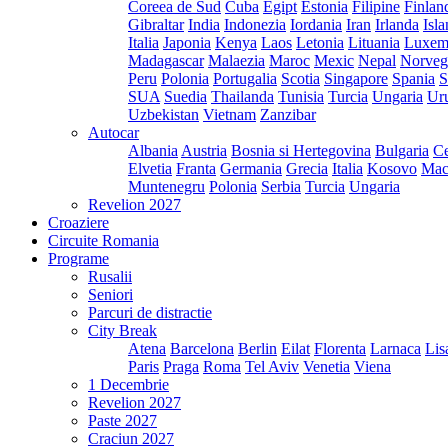
Coreea de Sud
Cuba
Egipt
Estonia
Filipine
Finlan
Gibraltar
India
Indonezia
Iordania
Iran
Irlanda
Isl
Italia
Japonia
Kenya
Laos
Letonia
Lituania
Luxem
Madagascar
Malaezia
Maroc
Mexic
Nepal
Norveg
Peru
Polonia
Portugalia
Scotia
Singapore
Spania
S
SUA
Suedia
Thailanda
Tunisia
Turcia
Ungaria
Ur
Uzbekistan
Vietnam
Zanzibar
Autocar
Albania
Austria
Bosnia si Hertegovina
Bulgaria
Ce
Elvetia
Franta
Germania
Grecia
Italia
Kosovo
Mac
Muntenegru
Polonia
Serbia
Turcia
Ungaria
Revelion 2027
Croaziere
Circuite Romania
Programe
Rusalii
Seniori
Parcuri de distractie
City Break
Atena
Barcelona
Berlin
Eilat
Florenta
Larnaca
Lis
Paris
Praga
Roma
Tel Aviv
Venetia
Viena
1 Decembrie
Revelion 2027
Paste 2027
Craciun 2027