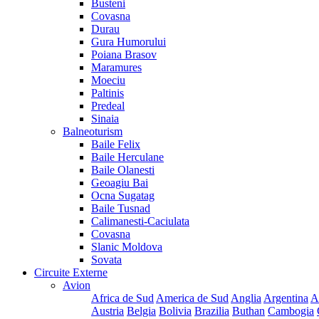
Busteni
Covasna
Durau
Gura Humorului
Poiana Brasov
Maramures
Moeciu
Paltinis
Predeal
Sinaia
Balneoturism
Baile Felix
Baile Herculane
Baile Olanesti
Geoagiu Bai
Ocna Sugatag
Baile Tusnad
Calimanesti-Caciulata
Covasna
Slanic Moldova
Sovata
Circuite Externe
Avion
Africa de Sud
America de Sud
Anglia
Argentina
A
Austria
Belgia
Bolivia
Brazilia
Buthan
Cambogia