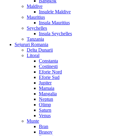
Bangkok
Maldive
Insulele Maldive
Mauritius
Insula Mauritius
Seychelles
Insula Seychelles
Tanzania
Sejururi Romania
Delta Dunarii
Litoral
Constanta
Costinesti
Eforie Nord
Eforie Sud
Jupiter
Mamaia
Mangalia
Neptun
Olimp
Saturn
Venus
Munte
Bran
Brasov