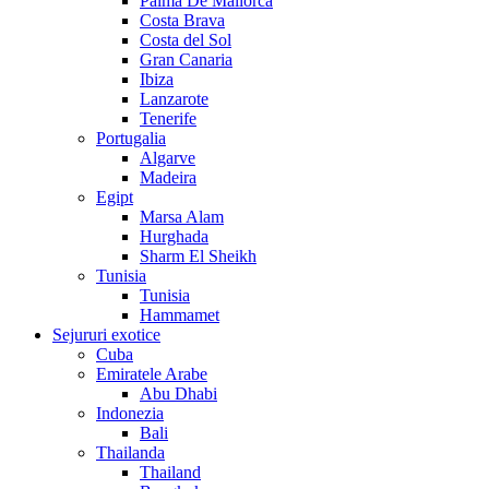
Palma De Mallorca
Costa Brava
Costa del Sol
Gran Canaria
Ibiza
Lanzarote
Tenerife
Portugalia
Algarve
Madeira
Egipt
Marsa Alam
Hurghada
Sharm El Sheikh
Tunisia
Tunisia
Hammamet
Sejururi exotice
Cuba
Emiratele Arabe
Abu Dhabi
Indonezia
Bali
Thailanda
Thailand