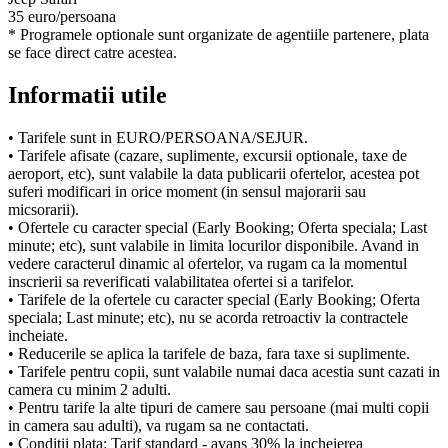
35 euro/persoana
* Programele optionale sunt organizate de agentiile partenere, plata
se face direct catre acestea.
Informatii utile
• Tarifele sunt in EURO/PERSOANA/SEJUR.
• Tarifele afisate (cazare, suplimente, excursii optionale, taxe de
aeroport, etc), sunt valabile la data publicarii ofertelor, acestea pot
suferi modificari in orice moment (in sensul majorarii sau
micsorarii).
• Ofertele cu caracter special (Early Booking; Oferta speciala; Last
minute; etc), sunt valabile in limita locurilor disponibile. Avand in
vedere caracterul dinamic al ofertelor, va rugam ca la momentul
inscrierii sa reverificati valabilitatea ofertei si a tarifelor.
• Tarifele de la ofertele cu caracter special (Early Booking; Oferta
speciala; Last minute; etc), nu se acorda retroactiv la contractele
incheiate.
• Reducerile se aplica la tarifele de baza, fara taxe si suplimente.
• Tarifele pentru copii, sunt valabile numai daca acestia sunt cazati in
camera cu minim 2 adulti.
• Pentru tarife la alte tipuri de camere sau persoane (mai multi copii
in camera sau adulti), va rugam sa ne contactati.
• Conditii plata: Tarif standard - avans 30% la incheierea