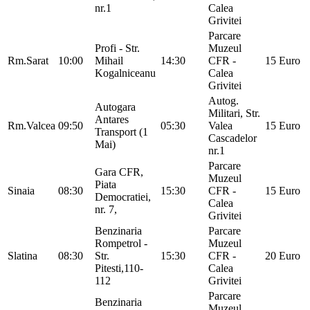
nr.1
Calea
Grivitei
Parcare
Profi - Str.
Muzeul
Rm.Sarat
10:00
Mihail
14:30
CFR -
15 Euro
Kogalniceanu
Calea
Grivitei
Autog.
Autogara
Militari, Str.
Antares
Rm.Valcea
09:50
05:30
Valea
15 Euro
Transport (1
Cascadelor
Mai)
nr.1
Parcare
Gara CFR,
Muzeul
Piata
Sinaia
08:30
15:30
CFR -
15 Euro
Democratiei,
Calea
nr. 7,
Grivitei
Benzinaria
Parcare
Rompetrol -
Muzeul
Slatina
08:30
Str.
15:30
CFR -
20 Euro
Pitesti,110-
Calea
112
Grivitei
Parcare
Benzinaria
Muzeul