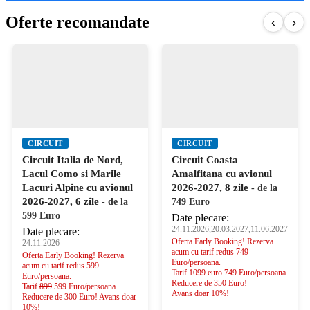
Oferte recomandate
‹
›
CIRCUIT
CIRCUIT
Circuit Italia de Nord,
Circuit Coasta
Lacul Como si Marile
Amalfitana cu avionul
Lacuri Alpine cu avionul
2026-2027, 8 zile
- de la
2026-2027, 6 zile
- de la
749 Euro
599 Euro
Date plecare:
24.11.2026,20.03.2027,11.06.2027
Date plecare:
Oferta Early Booking! Rezerva
24.11.2026
acum cu tarif redus 749
Oferta Early Booking! Rezerva
Euro/persoana.
acum cu tarif redus 599
Tarif
1099
euro 749 Euro/persoana.
Euro/persoana.
Reducere de 350 Euro!
Tarif
899
599 Euro/persoana.
Avans doar 10%!
Reducere de 300 Euro! Avans doar
10%!