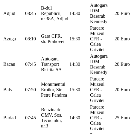
Autogara
B-dul
IDM
Adjud
08:45
Republicii,
14:30
20 Euro
Basarab
nr.38A, Adjud
Kennedy
Parcare
Muzeul
Gara CFR,
Azuga
08:10
15:30
CFR -
20 Euro
str. Prahovei
Calea
Grivitei
Autogara
Autogara
IDM
Bacau
07:45
Transport
14:30
20 Euro
Basarab
Bistrita SA
Kennedy
Parcare
Monumentul
Muzeul
Bals
07:50
Eroilor, Str.
15:30
CFR -
20 Euro
Petre Pandrea
Calea
Grivitei
Parcare
Benzinarie
Muzeul
OMV, Sos.
Barlad
07:45
14:30
CFR -
25 Euro
Tecuciului,
Calea
nr.3
Grivitei