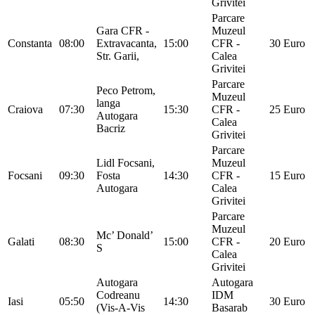
Grivitei
Parcare
Gara CFR -
Muzeul
Constanta
08:00
Extravacanta,
15:00
CFR -
30 Euro
Str. Garii,
Calea
Grivitei
Parcare
Peco Petrom,
Muzeul
langa
Craiova
07:30
15:30
CFR -
25 Euro
Autogara
Calea
Bacriz
Grivitei
Parcare
Lidl Focsani,
Muzeul
Focsani
09:30
Fosta
14:30
CFR -
15 Euro
Autogara
Calea
Grivitei
Parcare
Muzeul
Mc’ Donald’
Galati
08:30
15:00
CFR -
20 Euro
S
Calea
Grivitei
Autogara
Autogara
Codreanu
IDM
Iasi
05:50
14:30
30 Euro
(Vis-A-Vis
Basarab