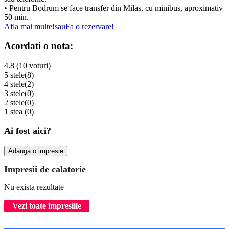
• Pentru Bodrum se face transfer din Milas, cu minibus, aproximativ
50 min.
Afla mai multe!
sau
Fa o rezervare!
Acordati o nota:
4.8 (10 voturi)
5 stele
(8)
4 stele
(2)
3 stele
(0)
2 stele
(0)
1 stea
(0)
Ai fost aici?
Adauga o impresie
Impresii de calatorie
Nu exista rezultate
Vezi toate impresiile