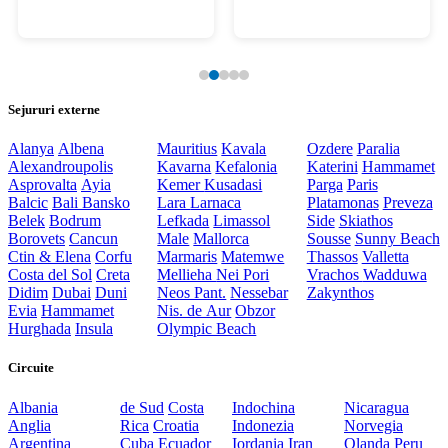
Sejururi externe
Alanya
Albena
Mauritius
Kavala
Ozdere
Paralia
Alexandroupolis
Kavarna
Kefalonia
Katerini
Hammamet
Asprovalta
Ayia
Kemer
Kusadasi
Parga
Paris
Balcic
Bali
Bansko
Lara
Larnaca
Platamonas
Preveza
Belek
Bodrum
Lefkada
Limassol
Side
Skiathos
Borovets
Cancun
Male
Mallorca
Sousse
Sunny Beach
Ctin & Elena
Corfu
Marmaris
Matemwe
Thassos
Valletta
Costa del Sol
Creta
Mellieha
Nei Pori
Vrachos
Wadduwa
Didim
Dubai
Duni
Neos Pant.
Nessebar
Zakynthos
Evia
Hammamet
Nis. de Aur
Obzor
Hurghada
Insula
Olympic Beach
Circuite
Albania
de Sud
Costa
Indochina
Nicaragua
Anglia
Rica
Croatia
Indonezia
Norvegia
Argentina
Cuba
Ecuador
Iordania
Iran
Olanda
Peru