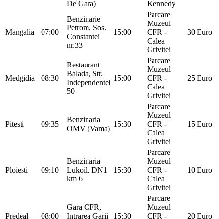
De Gara)
Kennedy
Parcare
Benzinarie
Muzeul
Petrom, Sos.
Mangalia
07:00
15:00
CFR -
30 Euro
Constantei
Calea
nr.33
Grivitei
Parcare
Restaurant
Muzeul
Balada, Str.
Medgidia
08:30
15:00
CFR -
25 Euro
Independentei
Calea
50
Grivitei
Parcare
Muzeul
Benzinaria
Pitesti
09:35
15:30
CFR -
15 Euro
OMV (Vama)
Calea
Grivitei
Parcare
Benzinaria
Muzeul
Ploiesti
09:10
Lukoil, DN1
15:30
CFR -
10 Euro
km 6
Calea
Grivitei
Parcare
Gara CFR,
Muzeul
Predeal
08:00
Intrarea Garii,
15:30
CFR -
20 Euro