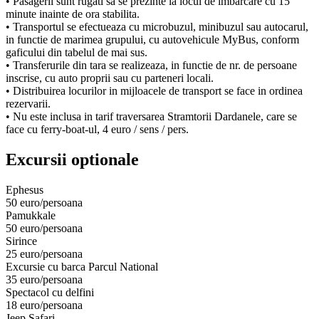
• Pasagerii sunt rugati sa se prezinte la locul de imbarcare cu 15
minute inainte de ora stabilita.
• Transportul se efectueaza cu microbuzul, minibuzul sau autocarul,
in functie de marimea grupului, cu autovehicule MyBus, conform
gaficului din tabelul de mai sus.
• Transferurile din tara se realizeaza, in functie de nr. de persoane
inscrise, cu auto proprii sau cu parteneri locali.
• Distribuirea locurilor in mijloacele de transport se face in ordinea
rezervarii.
• Nu este inclusa in tarif traversarea Stramtorii Dardanele, care se
face cu ferry-boat-ul, 4 euro / sens / pers.
Excursii optionale
Ephesus
50 euro/persoana
Pamukkale
50 euro/persoana
Sirince
25 euro/persoana
Excursie cu barca Parcul National
35 euro/persoana
Spectacol cu delfini
18 euro/persoana
Jeep Safari