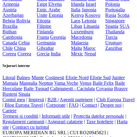
Armenia
Egipt
Elvetia
Irlanda
Israel
Polonia
Austria
Emir. Arabe
Italia
Japonia
Portugalia
Azerbaijan
Unite
Estonia
Kenya
Kosovo
Rusia
Scotia
Belgia
Bolivia
Etiopia
Laos
Letonia
Singapore
Brazilia
Filipine
Liban
Lituania
Spania
SUA
Buthan
Finlanda
Luxemburg
Thailanda
Cambogia
Franta
Georgia
Macedonia
Turcia
Canada
Cehia
Germania
Malaezia
Uruguay
Chile
China
Gibraltar
Malta
Maroc
Zanzibar
Coreea
Coreea
Grecia
India
Mexic
Nepal
Sejururi interne
Litoral
Balneo
Munte
Costinesti
Eforie Nord
Eforie Sud
Jupiter
Mamaia
Mangalia
Neptun
Vama Veche
Venus
Baile Felix
Baile
Herculane
Baile Tusnad
Calimanesti - Caciulata
Covasna
Brasov
Busteni
Sinaia
Contul meu
|
Impresii
|
B2B |
Agentii partenere
|
Club Europa Travel
|
Blog Europa Travel
|
Corporate
|
FAQ
|
Contact
|
Despre noi
|
Cariere
Termeni si conditii
|
Informatii utile
|
Protectia datelor personale
|
Regulament campanii
|
Asigurari calatorie
|
Taxe hoteliere
|
Harta
site
|
Contract cu turistul
EUROPA MERIDIAN RG SRL
|
CUI RO20945823
|