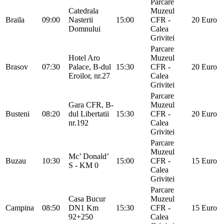
Parcare
Catedrala
Muzeul
Braila
09:00
Nasterii
15:00
CFR -
20 Euro
Domnului
Calea
Grivitei
Parcare
Hotel Aro
Muzeul
Brasov
07:30
Palace, B-dul
15:30
CFR -
20 Euro
Eroilor, nr.27
Calea
Grivitei
Parcare
Gara CFR, B-
Muzeul
Busteni
08:20
dul Libertatii
15:30
CFR -
20 Euro
nr.192
Calea
Grivitei
Parcare
Muzeul
Mc’ Donald’
Buzau
10:30
15:00
CFR -
15 Euro
S - KM 0
Calea
Grivitei
Parcare
Casa Bucur
Muzeul
Campina
08:50
DN1 Km
15:30
CFR -
15 Euro
92+250
Calea