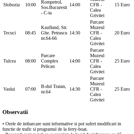
Rompetrol,
Slobozia
10:00
14:00
CFR -
15 Euro
Sos.Bucuresti
Calea
- C-ta
Grivitei
Parcare
Kaufland, Str.
Muzeul
Tecuci
08:45
Ghe. Petrascu
14:30
CFR -
20 Euro
nr.64-66
Calea
Grivitei
Parcare
Parcare
Muzeul
Tulcea
08:00
Complex
14:00
CFR -
25 Euro
Pelican
Calea
Grivitei
Parcare
Muzeul
B-dul Traian,
Vaslui
07:00
14:30
CFR -
25 Euro
nr.64
Calea
Grivitei
Observatii
• Orele de imbarcare sunt informative si pot suferi modificari in
functie de trafic si programul de la ferry-boat.