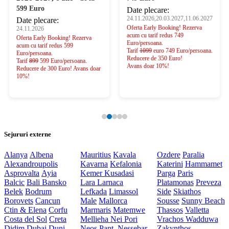
599 Euro
Date plecare:
24.11.2026,20.03.2027,11.06.2027
Date plecare:
Oferta Early Booking! Rezerva
24.11.2026
acum cu tarif redus 749
Oferta Early Booking! Rezerva
Euro/persoana.
acum cu tarif redus 599
Tarif
1099
euro 749 Euro/persoana.
Euro/persoana.
Reducere de 350 Euro!
Tarif
899
599 Euro/persoana.
Avans doar 10%!
Reducere de 300 Euro! Avans doar
10%!
Sejururi externe
Alanya
Albena
Mauritius
Kavala
Ozdere
Paralia
Alexandroupolis
Kavarna
Kefalonia
Katerini
Hammamet
Asprovalta
Ayia
Kemer
Kusadasi
Parga
Paris
Balcic
Bali
Bansko
Lara
Larnaca
Platamonas
Preveza
Belek
Bodrum
Lefkada
Limassol
Side
Skiathos
Borovets
Cancun
Male
Mallorca
Sousse
Sunny Beach
Ctin & Elena
Corfu
Marmaris
Matemwe
Thassos
Valletta
Costa del Sol
Creta
Mellieha
Nei Pori
Vrachos
Wadduwa
Didim
Dubai
Duni
Neos Pant.
Nessebar
Zakynthos