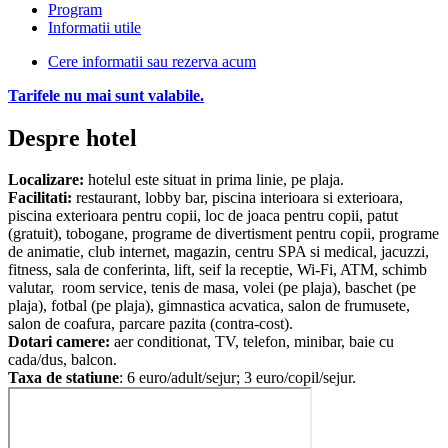
Program
Informatii utile
Cere informatii sau rezerva acum
Tarifele nu mai sunt valabile.
Despre hotel
Localizare:
hotelul este situat in prima linie, pe plaja.
Facilitati:
restaurant, lobby bar, piscina interioara si exterioara,
piscina exterioara pentru copii, loc de joaca pentru copii, patut
(gratuit), tobogane, programe de divertisment pentru copii, programe
de animatie, club internet, magazin, centru SPA si medical, jacuzzi,
fitness, sala de conferinta, lift, seif la receptie, Wi-Fi, ATM, schimb
valutar, room service, tenis de masa, volei (pe plaja), baschet (pe
plaja), fotbal (pe plaja), gimnastica acvatica, salon de frumusete,
salon de coafura, parcare pazita (contra-cost).
Dotari camere:
aer conditionat, TV, telefon, minibar, baie cu
cada/dus, balcon.
Taxa de statiune
: 6 euro/adult/sejur; 3 euro/copil/sejur.