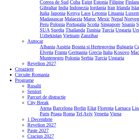
Coreea de Sud
Cuba
Egipt
Estonia
Filipine
Finlan
Gibraltar
India
Indonezia
Iordania
Iran
Irlanda
Isl
Italia
Japonia
Kenya
Laos
Letonia
Lituania
Luxem
Madagascar
Malaezia
Maroc
Mexic
Nepal
Norveg
Peru
Polonia
Portugalia
Scotia
Singapore
Spania
S
SUA
Suedia
Thailanda
Tunisia
Turcia
Ungaria
Ur
Uzbekistan
Vietnam
Zanzibar
Autocar
Albania
Austria
Bosnia si Hertegovina
Bulgaria
Ce
Elvetia
Franta
Germania
Grecia
Italia
Kosovo
Mac
Muntenegru
Polonia
Serbia
Turcia
Ungaria
Revelion 2027
Croaziere
Circuite Romania
Programe
Rusalii
Seniori
Parcuri de distractie
City Break
Atena
Barcelona
Berlin
Eilat
Florenta
Larnaca
Lis
Paris
Praga
Roma
Tel Aviv
Venetia
Viena
1 Decembrie
Revelion 2027
Paste 2027
Craciun 2027