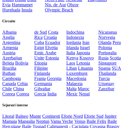
Evia
Hammamet
Nis. de Aur
Obzor
Hurghada
Insula
Olympic Beach
Circuite
Albania
de Sud
Costa
Indochina
Nicaragua
Anglia
Rica
Croatia
Indonezia
Norvegia
Argentina
Cuba
Ecuador
Iordania
Iran
Olanda
Peru
Armenia
Egipt
Elvetia
Irlanda
Israel
Polonia
Austria
Emir. Arabe
Italia
Japonia
Portugalia
Azerbaijan
Unite
Estonia
Kenya
Kosovo
Rusia
Scotia
Belgia
Bolivia
Etiopia
Laos
Letonia
Singapore
Brazilia
Filipine
Liban
Lituania
Spania
SUA
Buthan
Finlanda
Luxemburg
Thailanda
Cambogia
Franta
Georgia
Macedonia
Turcia
Canada
Cehia
Germania
Malaezia
Uruguay
Chile
China
Gibraltar
Malta
Maroc
Zanzibar
Coreea
Coreea
Grecia
India
Mexic
Nepal
Sejururi interne
Litoral
Balneo
Munte
Costinesti
Eforie Nord
Eforie Sud
Jupiter
Mamaia
Mangalia
Neptun
Vama Veche
Venus
Baile Felix
Baile
Herculane
Baile Tusnad
Calimanesti - Caciulata
Covasna
Brasov