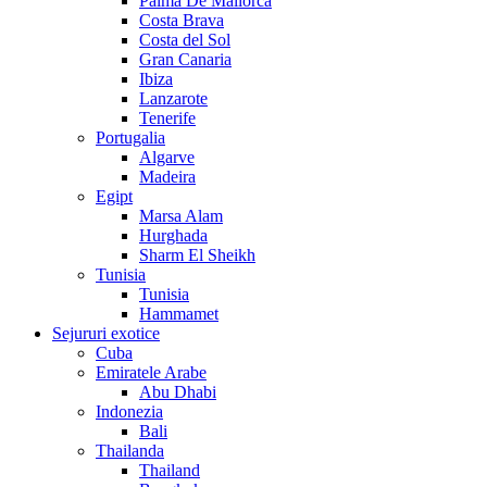
Palma De Mallorca
Costa Brava
Costa del Sol
Gran Canaria
Ibiza
Lanzarote
Tenerife
Portugalia
Algarve
Madeira
Egipt
Marsa Alam
Hurghada
Sharm El Sheikh
Tunisia
Tunisia
Hammamet
Sejururi exotice
Cuba
Emiratele Arabe
Abu Dhabi
Indonezia
Bali
Thailanda
Thailand