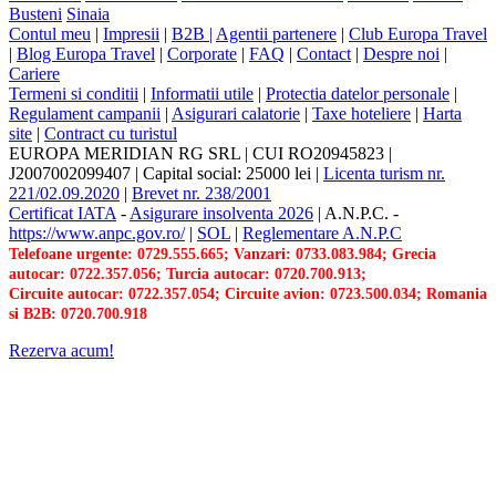
Busteni
Sinaia
Contul meu
|
Impresii
|
B2B |
Agentii partenere
|
Club Europa Travel
|
Blog Europa Travel
|
Corporate
|
FAQ
|
Contact
|
Despre noi
|
Cariere
Termeni si conditii
|
Informatii utile
|
Protectia datelor personale
|
Regulament campanii
|
Asigurari calatorie
|
Taxe hoteliere
|
Harta
site
|
Contract cu turistul
EUROPA MERIDIAN RG SRL
|
CUI RO20945823
|
J2007002099407
|
Capital social: 25000 lei
|
Licenta turism nr.
221/02.09.2020
|
Brevet nr. 238/2001
Certificat IATA
-
Asigurare insolventa 2026
|
A.N.P.C.
-
https://www.anpc.gov.ro/
|
SOL
|
Reglementare A.N.P.C
Telefoane urgente: 0729.555.665; Vanzari: 0733.083.984; Grecia
autocar: 0722.357.056; Turcia autocar: 0720.700.913;
Circuite autocar: 0722.357.054; Circuite avion: 0723.500.034; Romania
si B2B: 0720.700.918
Rezerva acum!