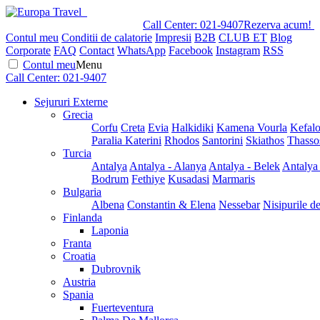
Call Center:
021-9407
Rezerva acum!
Contul meu
Conditii de calatorie
Impresii
B2B
CLUB ET
Blog
Corporate
FAQ
Contact
WhatsApp
Facebook
Instagram
RSS
Contul meu
Menu
Call Center:
021-9407
Sejururi Externe
Grecia
Corfu
Creta
Evia
Halkidiki
Kamena Vourla
Kefalo
Paralia Katerini
Rhodos
Santorini
Skiathos
Thasso
Turcia
Antalya
Antalya - Alanya
Antalya - Belek
Antalya
Bodrum
Fethiye
Kusadasi
Marmaris
Bulgaria
Albena
Constantin & Elena
Nessebar
Nisipurile d
Finlanda
Laponia
Franta
Croatia
Dubrovnik
Austria
Spania
Fuerteventura