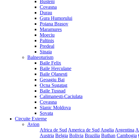
Busteni
Covasna
Durau
Gura Humorului
Poiana Brasov
Maramures
Moeciu
Paltinis
Predeal
Sinaia
Balneoturism
Baile Felix
Baile Herculane
Baile Olanesti
Geoagiu Bai
Ocna Sugatag
Baile Tusnad
Calimanesti-Caciulata
Covasna
Slanic Moldova
Sovata
Circuite Externe
Avion
Africa de Sud
America de Sud
Anglia
Argentina
A
Austria
Belgia
Bolivia
Brazilia
Buthan
Cambogia