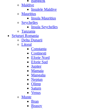
Bangkok
Maldive
Insulele Maldive
Mauritius
Insula Mauritius
Seychelles
Insula Seychelles
Tanzania
Sejururi Romania
Delta Dunarii
Litoral
Constanta
Costinesti
Eforie Nord
Eforie Sud
Jupiter
Mamaia
Mangalia
Neptun
Olimp
Saturn
Venus
Munte
Bran
Brasov