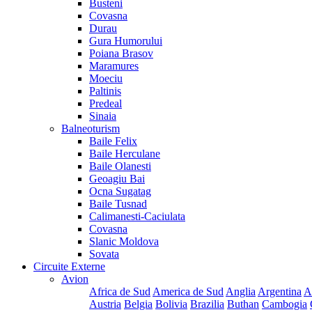
Busteni
Covasna
Durau
Gura Humorului
Poiana Brasov
Maramures
Moeciu
Paltinis
Predeal
Sinaia
Balneoturism
Baile Felix
Baile Herculane
Baile Olanesti
Geoagiu Bai
Ocna Sugatag
Baile Tusnad
Calimanesti-Caciulata
Covasna
Slanic Moldova
Sovata
Circuite Externe
Avion
Africa de Sud
America de Sud
Anglia
Argentina
A
Austria
Belgia
Bolivia
Brazilia
Buthan
Cambogia