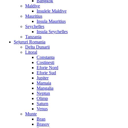
Bangkok
Maldive
Insulele Maldive
Mauritius
Insula Mauritius
Seychelles
Insula Seychelles
Tanzania
Sejururi Romania
Delta Dunarii
Litoral
Constanta
Costinesti
Eforie Nord
Eforie Sud
Jupiter
Mamaia
Mangalia
Neptun
Olimp
Saturn
Venus
Munte
Bran
Brasov