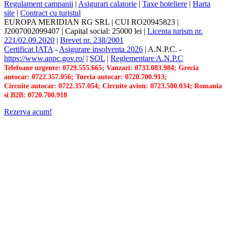
Regulament campanii
|
Asigurari calatorie
|
Taxe hoteliere
|
Harta
site
|
Contract cu turistul
EUROPA MERIDIAN RG SRL
|
CUI RO20945823
|
J2007002099407
|
Capital social: 25000 lei
|
Licenta turism nr.
221/02.09.2020
|
Brevet nr. 238/2001
Certificat IATA
-
Asigurare insolventa 2026
|
A.N.P.C.
-
https://www.anpc.gov.ro/
|
SOL
|
Reglementare A.N.P.C
Telefoane urgente: 0729.555.665; Vanzari: 0733.083.984; Grecia
autocar: 0722.357.056; Turcia autocar: 0720.700.913;
Circuite autocar: 0722.357.054; Circuite avion: 0723.500.034; Romania
si B2B: 0720.700.918
Rezerva acum!