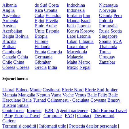
Albania
de Sud
Costa
Indochina
Nicaragua
Anglia
Rica
Croatia
Indonezia
Norvegia
Argentina
Cuba
Ecuador
Iordania
Iran
Olanda
Peru
Armenia
Egipt
Elvetia
Irlanda
Israel
Polonia
Austria
Emir. Arabe
Italia
Japonia
Portugalia
Azerbaijan
Unite
Estonia
Kenya
Kosovo
Rusia
Scotia
Belgia
Bolivia
Etiopia
Laos
Letonia
Singapore
Brazilia
Filipine
Liban
Lituania
Spania
SUA
Buthan
Finlanda
Luxemburg
Thailanda
Cambogia
Franta
Georgia
Macedonia
Turcia
Canada
Cehia
Germania
Malaezia
Uruguay
Chile
China
Gibraltar
Malta
Maroc
Zanzibar
Coreea
Coreea
Grecia
India
Mexic
Nepal
Sejururi interne
Litoral
Balneo
Munte
Costinesti
Eforie Nord
Eforie Sud
Jupiter
Mamaia
Mangalia
Neptun
Vama Veche
Venus
Baile Felix
Baile
Herculane
Baile Tusnad
Calimanesti - Caciulata
Covasna
Brasov
Busteni
Sinaia
Contul meu
|
Impresii
|
B2B |
Agentii partenere
|
Club Europa Travel
|
Blog Europa Travel
|
Corporate
|
FAQ
|
Contact
|
Despre noi
|
Cariere
Termeni si conditii
|
Informatii utile
|
Protectia datelor personale
|