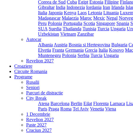
Coreea de Sud
Cuba
Egipt
Estonia
Filipine
Finlan
Gibraltar
India
Indonezia
Iordania
Iran
Irlanda
Isl
Italia
Japonia
Kenya
Laos
Letonia
Lituania
Luxem
Madagascar
Malaezia
Maroc
Mexic
Nepal
Norveg
Peru
Polonia
Portugalia
Scotia
Singapore
Spania
S
SUA
Suedia
Thailanda
Tunisia
Turcia
Ungaria
Ur
Uzbekistan
Vietnam
Zanzibar
Autocar
Albania
Austria
Bosnia si Hertegovina
Bulgaria
Ce
Elvetia
Franta
Germania
Grecia
Italia
Kosovo
Mac
Muntenegru
Polonia
Serbia
Turcia
Ungaria
Revelion 2027
Croaziere
Circuite Romania
Programe
Rusalii
Seniori
Parcuri de distractie
City Break
Atena
Barcelona
Berlin
Eilat
Florenta
Larnaca
Lis
Paris
Praga
Roma
Tel Aviv
Venetia
Viena
1 Decembrie
Revelion 2027
Paste 2027
Craciun 2027