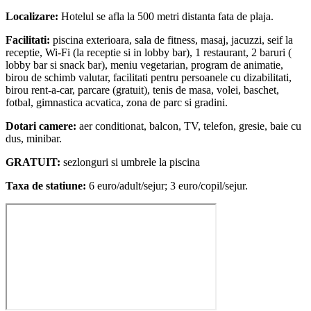
Localizare:
Hotelul se afla la 500 metri distanta fata de plaja.
Facilitati:
piscina exterioara, sala de fitness, masaj, jacuzzi, seif la
receptie, Wi-Fi (la receptie si in lobby bar), 1 restaurant, 2 baruri (
lobby bar si snack bar), meniu vegetarian, program de animatie,
birou de schimb valutar, facilitati pentru persoanele cu dizabilitati,
birou rent-a-car, parcare (gratuit), tenis de masa, volei, baschet,
fotbal, gimnastica acvatica, zona de parc si gradini.
Dotari camere:
aer conditionat, balcon, TV, telefon, gresie, baie cu
dus, minibar.
GRATUIT:
sezlonguri si umbrele la piscina
Taxa de statiune:
6 euro/adult/sejur; 3 euro/copil/sejur.