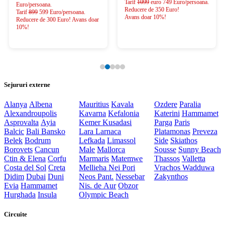
Tarif
1099
euro 749 Euro/persoana.
Euro/persoana.
Reducere de 350 Euro!
Tarif
899
599 Euro/persoana.
Avans doar 10%!
Reducere de 300 Euro! Avans doar
10%!
Sejururi externe
Alanya
Albena
Mauritius
Kavala
Ozdere
Paralia
Alexandroupolis
Kavarna
Kefalonia
Katerini
Hammamet
Asprovalta
Ayia
Kemer
Kusadasi
Parga
Paris
Balcic
Bali
Bansko
Lara
Larnaca
Platamonas
Preveza
Belek
Bodrum
Lefkada
Limassol
Side
Skiathos
Borovets
Cancun
Male
Mallorca
Sousse
Sunny Beach
Ctin & Elena
Corfu
Marmaris
Matemwe
Thassos
Valletta
Costa del Sol
Creta
Mellieha
Nei Pori
Vrachos
Wadduwa
Didim
Dubai
Duni
Neos Pant.
Nessebar
Zakynthos
Evia
Hammamet
Nis. de Aur
Obzor
Hurghada
Insula
Olympic Beach
Circuite