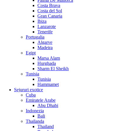
Palma De Mallorca
Costa Brava
Costa del Sol
Gran Canaria
Ibiza
Lanzarote
Tenerife
Portugalia
Algarve
Madeira
Egipt
Marsa Alam
Hurghada
Sharm El Sheikh
Tunisia
Tunisia
Hammamet
Sejururi exotice
Cuba
Emiratele Arabe
Abu Dhabi
Indonezia
Bali
Thailanda
Thailand