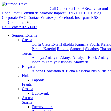
Call Center:
021-9407
Rezerva acum!
Contul meu
Conditii de calatorie
Impresii
B2B
CLUB ET
Blog
Corporate
FAQ
Contact
WhatsApp
Facebook
Instagram
RSS
Contul meu
Menu
Call Center:
021-9407
Sejururi Externe
Grecia
Corfu
Creta
Evia
Halkidiki
Kamena Vourla
Kefalo
Paralia Katerini
Rhodos
Santorini
Skiathos
Thasso
Turcia
Antalya
Antalya - Alanya
Antalya - Belek
Antalya
Bodrum
Fethiye
Kusadasi
Marmaris
Bulgaria
Albena
Constantin & Elena
Nessebar
Nisipurile d
Finlanda
Laponia
Franta
Croatia
Dubrovnik
Austria
Spania
Fuerteventura