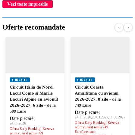
Vezi toate impresiile
Oferte recomandate
‹
›
CIRCUIT
CIRCUIT
Circuit Italia de Nord,
Circuit Coasta
Lacul Como si Marile
Amalfitana cu avionul
Lacuri Alpine cu avionul
2026-2027, 8 zile
- de la
2026-2027, 6 zile
- de la
749 Euro
599 Euro
Date plecare:
24.11.2026,20.03.2027,11.06.2027
Date plecare:
Oferta Early Booking! Rezerva
24.11.2026
acum cu tarif redus 749
Oferta Early Booking! Rezerva
Euro/persoana.
acum cu tarif redus 599